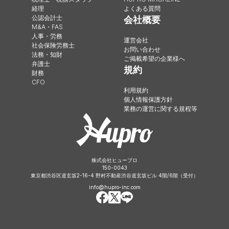
経理
よくある質問
公認会計士
会社概要
M&A・FAS
人事・労務
運営会社
社会保険労務士
お問い合わせ
法務・知財
ご掲載希望の企業様へ
弁護士
規約
財務
CFO
利用規約
個人情報保護方針
業務の運営に関する規程等
株式会社ヒュープロ
150-0043
東京都渋谷区道玄坂2-16-4 野村不動産渋谷道玄坂ビル 4階/6階（受付）
info@hupro-inc.com