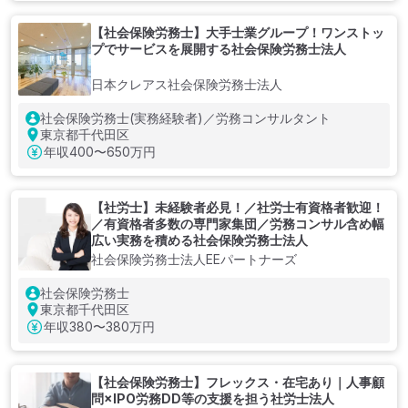
【社会保険労務士】大手士業グループ！ワンストッ
プでサービスを展開する社会保険労務士法人
日本クレアス社会保険労務士法人
社会保険労務士(実務経験者)／労務コンサルタント
東京都千代田区
年収
400〜650万円
【社労士】未経験者必見！／社労士有資格者歓迎！
／有資格者多数の専門家集団／労務コンサル含め幅
広い実務を積める社会保険労務士法人
社会保険労務士法人EEパートナーズ
社会保険労務士
東京都千代田区
年収
380〜380万円
【社会保険労務士】フレックス・在宅あり｜人事顧
問×IPO労務DD等の支援を担う社労士法人