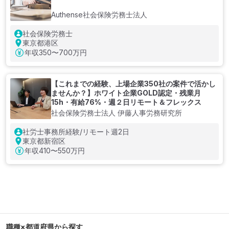
Authense社会保険労務士法人
社会保険労務士
東京都港区
年収
350〜700万円
【これまでの経験、上場企業350社の案件で活かし
ませんか？】ホワイト企業GOLD認定・残業月
15h・有給76%・週２日リモート＆フレックス
社会保険労務士法人 伊藤人事労務研究所
社労士事務所経験/リモート週2日
東京都新宿区
年収
410〜550万円
職種×都道府県から探す