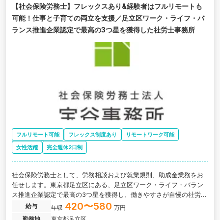
【社会保険労務士】フレックスあり&経験者はフルリモートも
可能！仕事と子育ての両立を支援／足立区ワーク・ライフ・バ
ランス推進企業認定で最高の3つ星を獲得した社労士事務所
フルリモート可能
フレックス制度あり
リモートワーク可能
女性活躍
完全週休2日制
社会保険労務士として、労務相談および就業規則、助成金業務をお
任せします。東京都足立区にある、足立区ワーク・ライフ・バラン
ス推進企業認定で最高の3つ星を獲得し、働きやすさが自慢の社労士
事務所の求人です。
420〜580
給与
年収
万円
勤務地
東京都足立区