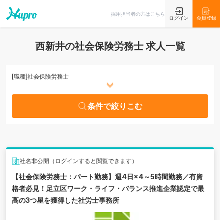
条件で絞りこむ
採用担当者の方はこちら
ログイン
会員登録
西新井の社会保険労務士 求人一覧
[職種]
社会保険労務士
条件で絞りこむ
社名非公開（ログインすると閲覧できます）
【社会保険労務士：パート勤務】週4日×4～5時間勤務／有資
格者必見！足立区ワーク・ライフ・バランス推進企業認定で最
高の3つ星を獲得した社労士事務所