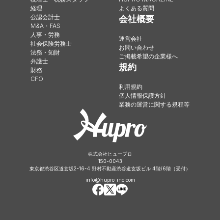
経理
よくある質問
公認会計士
会社概要
M&A・FAS
人事・労務
運営会社
社会保険労務士
お問い合わせ
法務・知財
ご掲載希望の企業様へ
弁護士
規約
財務
CFO
利用規約
個人情報保護方針
業務の運営に関する規程等
株式会社ヒュープロ
150-0043
東京都渋谷区道玄坂2-16-4 野村不動産渋谷道玄坂ビル 4階/6階（受付）
info@hupro-inc.com