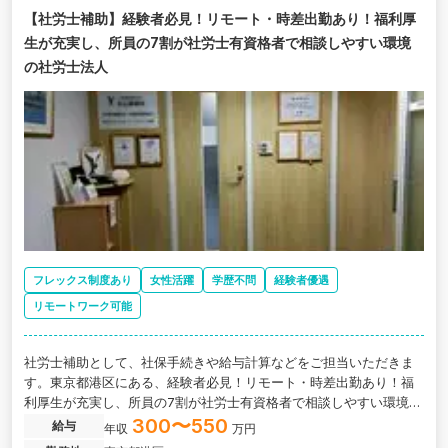
【社労士補助】経験者必見！リモート・時差出勤あり！福利厚
生が充実し、所員の7割が社労士有資格者で相談しやすい環境
の社労士法人
フレックス制度あり
女性活躍
学歴不問
経験者優遇
リモートワーク可能
社労士補助として、社保手続きや給与計算などをご担当いただきま
す。東京都港区にある、経験者必見！リモート・時差出勤あり！福
利厚生が充実し、所員の7割が社労士有資格者で相談しやすい環境の
社労士法人の求人です。
300〜550
給与
年収
万円