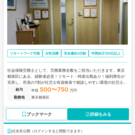
リモートワーク可能
女性活躍
完全週休2日制
年間休日120日以上
社会保険労務士として、労務業務全般をご担当いただきます。東京
都港区にある、経験者必見！リモート・時差出勤あり！福利厚生が
充実し、所員の7割が社労士有資格者で相談しやすい環境の社労士法
人の求人です。
500〜750
給与
年収
万円
勤務地
東京都港区
ブックマーク
詳細をみる
社名非公開（ログインすると閲覧できます）