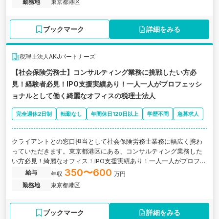
勤務地
東京都港区
ブックマーク
詳細をみる
税理士法人AKJパートナーズ
【社会保険労務士】コンサルティング業務に挑戦したい方必
見！経験者必見！IPO支援実績あり！一人一人がプロフェッシ
ョナルとして働く綺麗なオフィスの税理士法人
完全週休2日制
転勤なし
年間休日120日以上
学歴不問
急募求人
クライアントとの窓口担当として社会保険労務士業務に幅広く携わ
っていただきます。東京都港区にある、コンサルティング業務した
い方必見！綺麗なオフィス！IPO支援実績あり！一人一人がプロフェ
ッショナルとして働く税理士法人の求人です。
350〜600
給与
年収
万円
勤務地
東京都港区
ブックマーク
詳細をみる