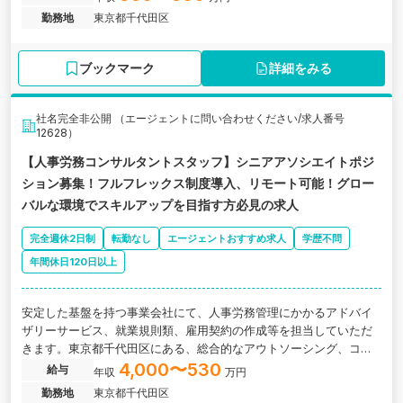
勤務地
東京都千代田区
ブックマーク
詳細をみる
社名完全非公開 （エージェントに問い合わせください/求人番号
12628）
【人事労務コンサルタントスタッフ】シニアアソシエイトポジ
ション募集！フルフレックス制度導入、リモート可能！グロー
バルな環境でスキルアップを目指す方必見の求人
完全週休2日制
転勤なし
エージェントおすすめ求人
学歴不問
年間休日120日以上
安定した基盤を持つ事業会社にて、人事労務管理にかかるアドバイ
ザリーサービス、就業規則類、雇用契約の作成等を担当していただ
きます。東京都千代田区にある、総合的なアウトソーシング、コン
サルティングサービスを提供する企業の求人です。
4,000〜530
給与
年収
万円
勤務地
東京都千代田区