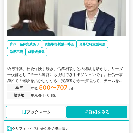
育休・産休実績あり
資格取得奨励一時金
資格取得支援制度
学歴不問
経験者優遇
給与計算、社会保険手続き、労務相談などの経験を活かし、リーダ
ー候補としてチーム運営にも挑戦できるポジションです。社労士事
務所での経験を活かしながら、実務者から一歩進んで、チームを支
える側へキャリアを広げたい方に向いています。
500〜707
給与
年収
万円
勤務地
東京都千代田区
ブックマーク
詳細をみる
クリフィックス社会保険労務士法人