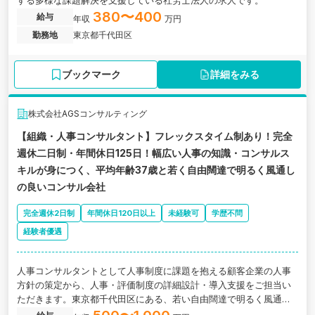
する多様な課題解決を支援している社労士法人の求人です。
380〜400
給与
年収
万円
勤務地
東京都千代田区
ブックマーク
詳細をみる
株式会社AGSコンサルティング
【組織・人事コンサルタント】フレックスタイム制あり！完全
週休二日制・年間休日125日！幅広い人事の知識・コンサルス
キルが身につく、平均年齢37歳と若く自由闊達で明るく風通し
の良いコンサル会社
完全週休2日制
年間休日120日以上
未経験可
学歴不問
経験者優遇
人事コンサルタントとして人事制度に課題を抱える顧客企業の人事
方針の策定から、人事・評価制度の詳細設計・導入支援をご担当い
ただきます。東京都千代田区にある、若い自由闊達で明るく風通し
の良いコンサル会社の求人です。