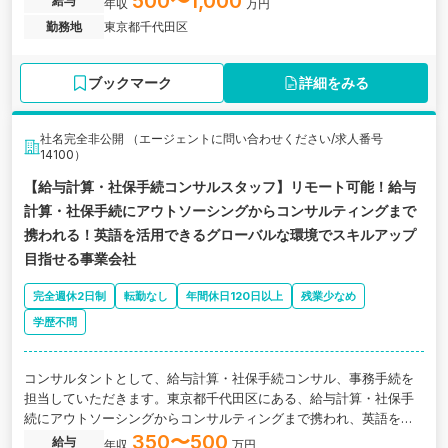
500〜1,000
給与
年収
万円
勤務地
東京都千代田区
ブックマーク
詳細をみる
社名完全非公開 （エージェントに問い合わせください/求人番号
14100）
【給与計算・社保手続コンサルスタッフ】リモート可能！給与
計算・社保手続にアウトソーシングからコンサルティングまで
携われる！英語を活用できるグローバルな環境でスキルアップ
目指せる事業会社
完全週休2日制
転勤なし
年間休日120日以上
残業少なめ
学歴不問
コンサルタントとして、給与計算・社保手続コンサル、事務手続を
担当していただきます。東京都千代田区にある、給与計算・社保手
続にアウトソーシングからコンサルティングまで携われ、英語を活
用できるグローバルな環境でスキルアップ目指せる企業の求人です
350〜500
給与
年収
万円