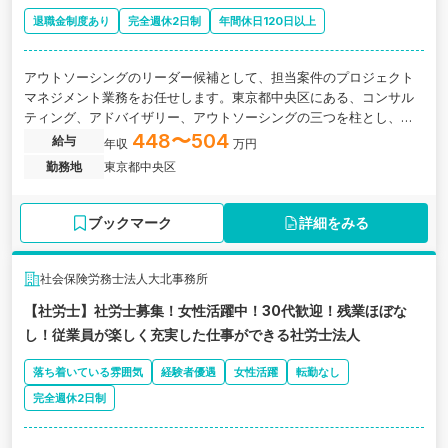
退職金制度あり
完全週休2日制
年間休日120日以上
アウトソーシングのリーダー候補として、担当案件のプロジェクト
マネジメント業務をお任せします。東京都中央区にある、コンサル
ティング、アドバイザリー、アウトソーシングの三つを柱とし、人
事労務の総合サービスを提供する社会保険労務士法人の求人です。
448〜504
給与
年収
万円
勤務地
東京都中央区
ブックマーク
詳細をみる
社会保険労務士法人大北事務所
【社労士】社労士募集！女性活躍中！30代歓迎！残業ほぼな
し！従業員が楽しく充実した仕事ができる社労士法人
落ち着いている雰囲気
経験者優遇
女性活躍
転勤なし
完全週休2日制