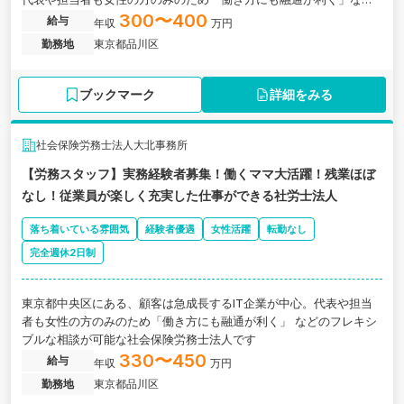
のフレキシブルな相談が可能な社会保険労務士法人の求人です。
300〜400
給与
年収
万円
勤務地
東京都品川区
ブックマーク
詳細をみる
社会保険労務士法人大北事務所
【労務スタッフ】実務経験者募集！働くママ大活躍！残業ほぼ
なし！従業員が楽しく充実した仕事ができる社労士法人
落ち着いている雰囲気
経験者優遇
女性活躍
転勤なし
完全週休2日制
東京都中央区にある、顧客は急成長するIT企業が中心。代表や担当
者も女性の方のみのため「働き方にも融通が利く」 などのフレキシ
ブルな相談が可能な社会保険労務士法人です
330〜450
給与
年収
万円
勤務地
東京都品川区