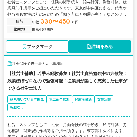
社労士スタッフとして、保険の諸手続き、給与計算、労務相談、就
業規則作成等をご担当いただきます。東京都中央区にある、代表や
担当者も女性の方のみのため「働き方にも融通が利く」などのフレ
キシブルな相談が可能な社会保険労務士法人の求人です。
330〜450
給与
年収
万円
勤務地
東京都品川区
ブックマーク
詳細をみる
社会保険労務士法人大北事務所
【社労士補助】若手未経験募集！社労士資格勉強中の方歓迎！
残業ほぼゼロなので勉強可能！従業員が楽しく充実した仕事が
できる社労士法人
落ち着いている雰囲気
第二新卒歓迎
経験者優遇
女性活躍
転勤なし
社労士スタッフとして、社会・労働保険の諸手続き、給与計算、労
働相談、就業規則作成等をご担当頂きます。東京都中央区にある、
代表や担当者も女性の方のみのため「働き方にも融通が利く」など