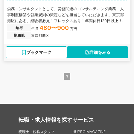
労務コンサルタントとして、労務関連のコンサルティング業務、人
事制度構築や就業規則の策定などを担当していただきます。東京都
港区にある、経験者必見！フレックスあり！年間休日120日以上！グ
ループ会社国内外18社展開する会社の求人です。
480〜900
給与
年収
万円
勤務地
東京都港区
ブックマーク
詳細をみる
1
転職・求人情報を探す
サービス
税理士・税務スタッフ
HUPRO MAGAZINE