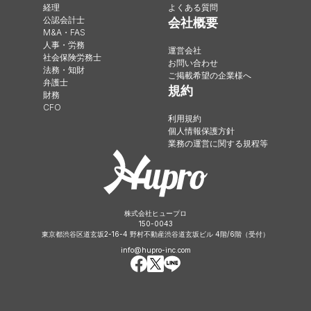
経理
よくある質問
公認会計士
会社概要
M&A・FAS
人事・労務
運営会社
社会保険労務士
お問い合わせ
法務・知財
ご掲載希望の企業様へ
弁護士
規約
財務
CFO
利用規約
個人情報保護方針
業務の運営に関する規程等
株式会社ヒュープロ
150-0043
東京都渋谷区道玄坂2-16-4 野村不動産渋谷道玄坂ビル 4階/6階（受付）
info@hupro-inc.com