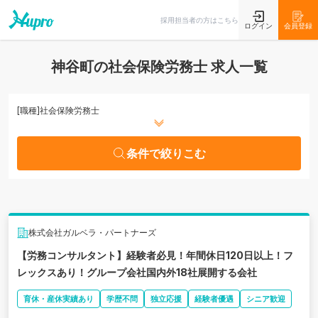
条件で絞りこむ
採用担当者の方はこちら
ログイン
会員登録
神谷町の社会保険労務士 求人一覧
[職種]
社会保険労務士
条件で絞りこむ
株式会社ガルベラ・パートナーズ
【労務コンサルタント】経験者必見！年間休日120日以上！フ
レックスあり！グループ会社国内外18社展開する会社
育休・産休実績あり
学歴不問
独立応援
経験者優遇
シニア歓迎