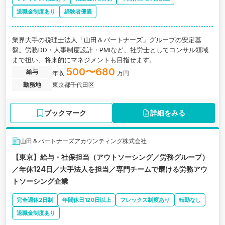
退職金制度あり
経験者優遇
業界大手の税理士法人「山田＆パートナーズ」グループの安定基
盤。労務DD・人事制度設計・PMIなど、社労士としてコンサル領域
まで担い、将来的にマネジメントも目指せます。
500〜680
給与
年収
万円
勤務地
東京都千代田区
ブックマーク
詳細をみる
山田＆パートナーズアカウンティング株式会社
【東京】給与・社保担当（アウトソーシング／労務グループ）
／年休124日／大手法人を担当／専門チームで磨ける労務アウ
トソーシング企業
完全週休2日制
年間休日120日以上
フレックス制度あり
転勤なし
退職金制度あり