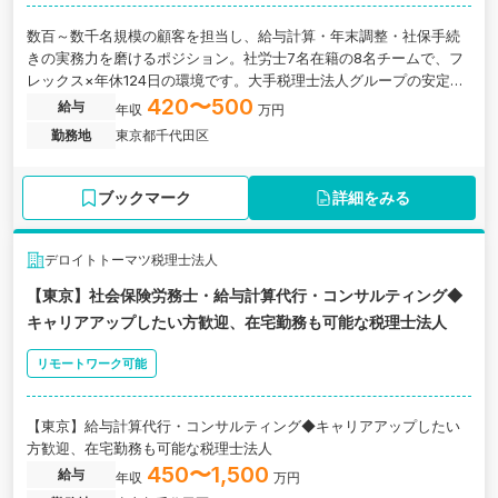
数百～数千名規模の顧客を担当し、給与計算・年末調整・社保手続
きの実務力を磨けるポジション。社労士7名在籍の8名チームで、フ
レックス×年休124日の環境です。大手税理士法人グループの安定基
盤のもと、理想のキャリアを目指しませんか？
420〜500
給与
年収
万円
勤務地
東京都千代田区
ブックマーク
詳細をみる
デロイトトーマツ税理士法人
【東京】社会保険労務士・給与計算代行・コンサルティング◆
キャリアアップしたい方歓迎、在宅勤務も可能な税理士法人
リモートワーク可能
【東京】給与計算代行・コンサルティング◆キャリアアップしたい
方歓迎、在宅勤務も可能な税理士法人
450〜1,500
給与
年収
万円