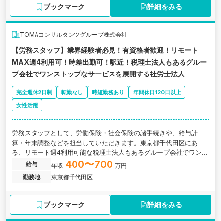
ブックマーク
詳細をみる
TOMAコンサルタンツグループ株式会社
【労務スタッフ】業界経験者必見！有資格者歓迎！リモート
MAX週4利用可！時差出勤可！駅近！税理士法人もあるグルー
プ会社でワンストップなサービスを展開する社労士法人
完全週休2日制
転勤なし
時短勤務あり
年間休日120日以上
女性活躍
労務スタッフとして、労働保険・社会保険の諸手続きや、給与計
算・年末調整などを担当していただきます。東京都千代田区にあ
る、リモート週4利用可能な税理士法人もあるグループ会社でワンス
トップなサービスを展開する社労士法人の求人です。
400〜700
給与
年収
万円
勤務地
東京都千代田区
ブックマーク
詳細をみる