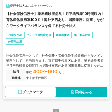
税理士法人エスネットワークス
【社会保険労務士】業界経験者必見！月平均残業10時間以内！
育休産休復帰率100％！海外支店あり、国際業務に従事しなが
らワークライフバランスを保てる社労士法人
残業少なめ
フレックス制度あり
経験者優遇
第二新卒歓迎
外資系企業
社会保険労務士として、社会保険・労働保険手続業務が主なメイン
業務としてご担当頂きます。東京都千代田区にある、業界経験者必
見月平均残業10時間以内で海外支店がある国際業務に従事しながら
ワークライフバランスを保てる社労士法人の求人です。
400〜600
給与
年収
万円
勤務地
東京都千代田区
ブックマーク
詳細をみる
1