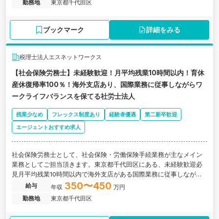
勤務地
東京都千代田区
ブックマーク
詳細をみる
税理士法人エスネットワークス
【社会保険労務士】未経験歓迎！月平均残業10時間以内！育休
産休復帰率100％！海外支店あり、国際業務に従事しながらワ
ークライフバランスを保てる社労士法人
残業少なめ
フレックス制度あり
経験者優遇
第二新卒歓迎
エージェントおすすめ求人
社会保険労務士として、社会保険・労働保険手続業務が主なメイン
業務としてご担当頂きます。東京都千代田区にある、未経験歓迎必
見月平均残業10時間以内で海外支店がある国際業務に従事しながら
ワークライフバランスを保てる社労士法人の求人です。
350〜450
給与
年収
万円
勤務地
東京都千代田区