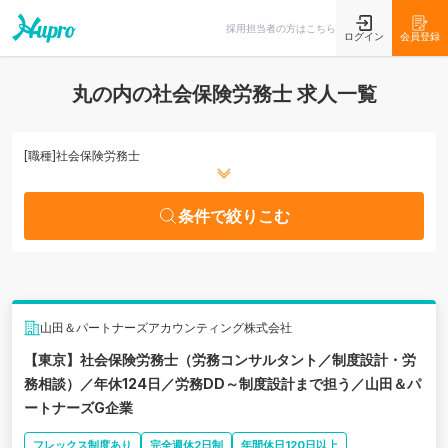
条件で絞りこむ
採用担当者の方はこちら
ログイン
会員登録
丸の内の社会保険労務士 求人一覧
[職種]
社会保険労務士
条件で絞りこむ
山田＆パートナーズアカウンティング株式会社
【東京】社会保険労務士（労務コンサルタント／制度設計・労
務相談）／年休124日／労務DD～制度設計まで担う／山田＆パ
ートナーズG企業
フレックス制度あり
完全週休2日制
年間休日120日以上