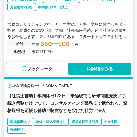
完全週休2日制
年間休日120日以上
労務コンサルティング担当として主に、人事・労務に関する相談・
指導、助成金の支給申請、労働・社会保険手続、給与計算等の業務
をお任せします。東京都新宿区にある、スタートアップの会社を中
心に経営支援を行っている会社の求人です。
350〜500
給与
年収
万円
勤務地
東京都中央区
ブックマーク
詳細をみる
社会保険労務士法人COMMITMENT
【社労士補助】年間休日123日！未経験でも研修制度充実／手
続き業務だけでなく、コンサルティング業務まで携われる、資
格取得を応援し補助金制度などを設けた社労士法人
家賃補助あり
育休・産休実績あり
資格取得支援制度
学歴不問
未経験可