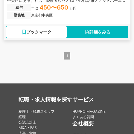
中央区にある、社労士経験者必見／30・40代活躍／アットホームな
雰囲気の社労士事務所の求人です。
450〜650
給与
年収
万円
勤務地
東京都中央区
ブックマーク
詳細をみる
1
転職・求人情報を探す
サービス
税理士・税務スタッフ
HUPRO MAGAZINE
経理
よくある質問
公認会計士
会社概要
M&A・FAS
人事・労務