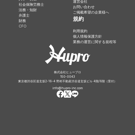
運営会社
社会保険労務士
お問い合わせ
法務・知財
ご掲載希望の企業様へ
弁護士
規約
財務
CFO
利用規約
個人情報保護方針
業務の運営に関する規程等
株式会社ヒュープロ
150-0043
東京都渋谷区道玄坂2-16-4 野村不動産渋谷道玄坂ビル 4階/6階（受付）
info@hupro-inc.com