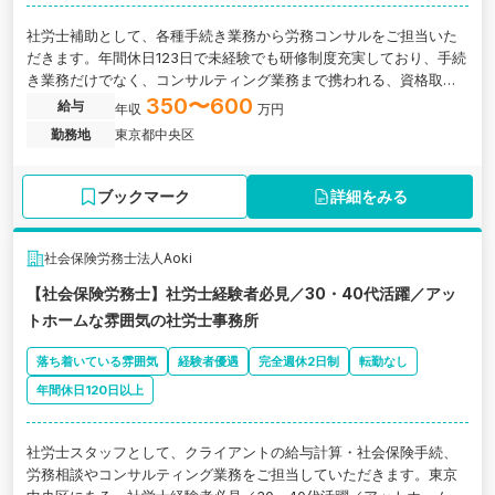
社労士補助として、各種手続き業務から労務コンサルをご担当いた
だきます。年間休日123日で未経験でも研修制度充実しており、手続
き業務だけでなく、コンサルティング業務まで携われる、資格取得
を応援し補助金制度などを設けた社労士法人の求人です。
350〜600
給与
年収
万円
勤務地
東京都中央区
ブックマーク
詳細をみる
社会保険労務士法人Aoki
【社会保険労務士】社労士経験者必見／30・40代活躍／アッ
トホームな雰囲気の社労士事務所
落ち着いている雰囲気
経験者優遇
完全週休2日制
転勤なし
年間休日120日以上
社労士スタッフとして、クライアントの給与計算・社会保険手続、
労務相談やコンサルティング業務をご担当していただきます。東京