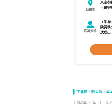
東京都
（最寄
勤務地
＜学歴＞ 大卒以上 ＜業務経験＞ 【必
険労務士事務所での実務経
応募資格
成届出（電
士 
下北沢・明大前・成
千歳烏山・仙川
下北