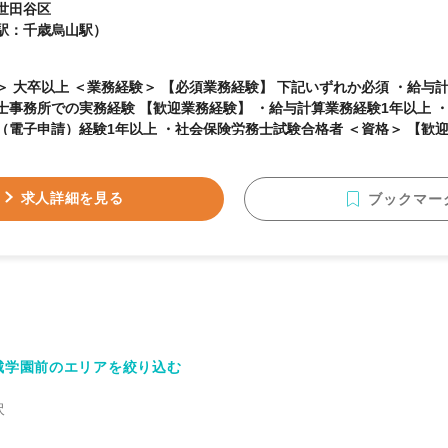
世田谷区
駅：千歳烏山駅）
須業務経験】 下記いずれか必須 ・給与計算業務経験 ・社会保
験 【歓迎業務経験】 ・給与計算業務経験1年以上 ・労働社会保険の書類作
子申請）経験1年以上 ・社会保険労務士試験合格者 ＜資格＞ 【歓迎資格】 社会保険労務
【求める人物像】 ・クライアントや周囲のスタッフとコミュニケーション
求人詳細を見る
ブックマー
城学園前のエリアを絞り込む
沢