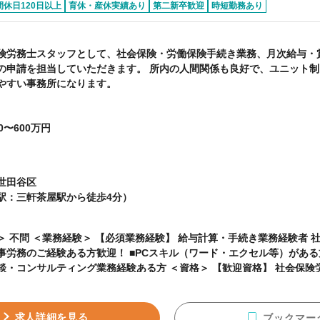
間休日120日以上
育休・産休実績あり
第二新卒歓迎
時短勤務あり
険労務士スタッフとして、社会保険・労働保険手続き業務、月次給与・
の申請を担当していただきます。 所内の人間関係も良好で、ユニット
やすい事務所になります。
0〜600万円
世田谷区
駅：三軒茶屋駅から徒歩4分）
与計算・手続き業務経験者 社労士事務所・事業会社
験ある方歓迎！ ■PCスキル（ワード・エクセル等）がある方 【歓迎業務経験】
サルティング業務経験ある方 ＜資格＞ 【歓迎資格】 社会保険労務士 【求める人物
■前向きに頑張っていただける方を希望します
求人詳細を見る
ブックマー