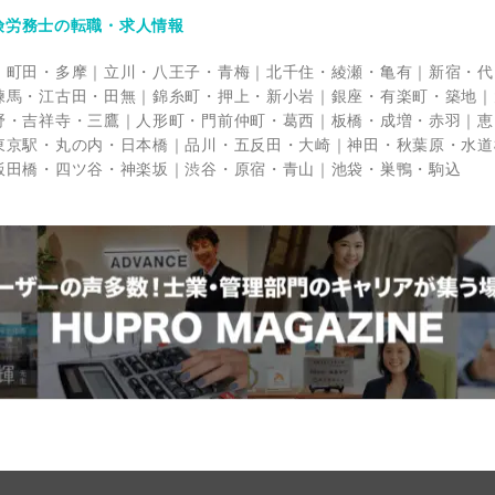
険労務士の転職・求人情報
町田・多摩
立川・八王子・青梅
北千住・綾瀬・亀有
新宿・代
練馬・江古田・田無
錦糸町・押上・新小岩
銀座・有楽町・築地
野・吉祥寺・三鷹
人形町・門前仲町・葛西
板橋・成増・赤羽
恵
東京駅・丸の内・日本橋
品川・五反田・大崎
神田・秋葉原・水道
飯田橋・四ツ谷・神楽坂
渋谷・原宿・青山
池袋・巣鴨・駒込