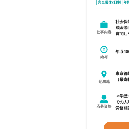
完全週休2日制
年
社会保
成金等
仕事内容
質問し
年収40
給与
東京都
（最寄
勤務地
＜学歴＞ 不問 ＜業務経験＞ 【必須業務経験】 給
での人事労務のご経
応募資格
労務相談・コン
像】 