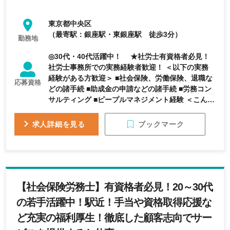
東京都中央区
（最寄駅：銀座駅・東銀座駅 徒歩3分）
勤務地
◎30代・40代活躍中！ ★社労士有資格者必見！
社労士事務所での実務経験者歓迎！ ＜以下の実務
経験がある方歓迎＞ ■社会保険、労働保険、退職な
応募資格
どの諸手続 ■助成金の申請などの諸手続 ■労務コン
サルティング ■ピープルマネジメント経験 ＜こんな
タイプの方が向いています＞ ■学ぶ意欲と向上心の
ある方 ■色々な業界のクライアントと仕事をし、キ
ブックマーク
求人詳細を見る
ャリアアップしたい方 ■柔軟性があり、明るく気持
ちの良いコミュニケーションがとれる方 ■チームワ
ークを大切に仕事を進められる方 ※専門・短大卒以
上
【社会保険労務士】有資格者必見！20～30代
の若手活躍中！駅近！手当や資格取得応援な
ど充実の福利厚生！徹底した顧客志向でサー