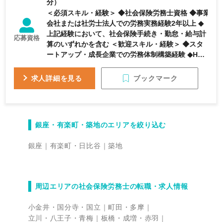
分）
く、事業会社ならではのダイナミックな環境です。
＜必須スキル・経験＞ ◆社会保険労務士資格 ◆事業
就業規則・規程整備からHR Forceの機能仕様レビ
会社または社労士法人での労務実務経験2年以上 ◆
ューまで、労務の「守り」と「攻め」の両方を経験
上記経験において、社会保険手続き・勤怠・給与計
できるため、社労士としての専門性を軸にプロダク
応募資格
算のいずれかを含む ＜歓迎スキル・経験＞ ◆スタ
トマネジメントや事業開発領域へとキャリアを広げ
ートアップ・成長企業での労務体制構築経験 ◆HR
ていくことも可能です。創業期のコーポレート機能
系SaaS（労務管理システム、勤怠管理システム
を自らの手で設計できる、裁量の大きいポジション
等）の導入・運用経験 ◆SaaSプロダクトの開発・
です。
ブックマーク
求人詳細を見る
導入支援に関わった経験 ◆IPO準備に伴う労務整備
の経験 ◆英語または東南アジア言語でのコミュニケ
ーション能力 ＜求める人物像＞ ◆労務の専門性を
コンプライアンス対応に留めず、プロダクトを通じ
銀座・有楽町・築地のエリアを絞り込む
た価値提供にも活かしたい方 ◆不確実性のある状況
から仕組みを設計・整備していくことを楽しめる方
銀座
有楽町・日比谷
築地
◆開発・CS・セールス等、職種横断での協働に前向
きな方
周辺エリアの社会保険労務士の転職・求人情報
小金井・国分寺・国立
町田・多摩
立川・八王子・青梅
板橋・成増・赤羽