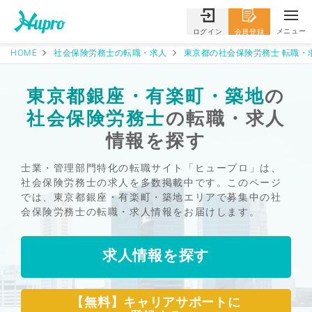
メニュー
ログイン
会員登録
HOME
社会保険労務士の転職・求人
東京都の社会保険労務士 転職・
東京都銀座・有楽町・築地
の
社会保険労務士
の転職・求人
情報を探す
士業・管理部門特化の転職サイト「ヒュープロ」は、
社会保険労務士の求人を多数掲載中です。このページ
では、東京都銀座・有楽町・築地エリアで募集中の社
会保険労務士の転職・求人情報をお届けします。
求人情報を探す
【無料】キャリアサポートに