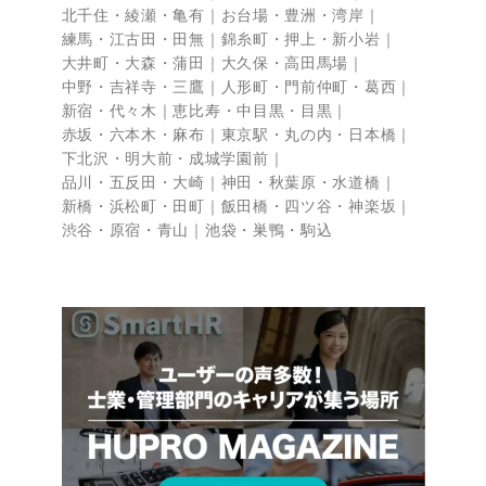
北千住・綾瀬・亀有
お台場・豊洲・湾岸
練馬・江古田・田無
錦糸町・押上・新小岩
大井町・大森・蒲田
大久保・高田馬場
中野・吉祥寺・三鷹
人形町・門前仲町・葛西
新宿・代々木
恵比寿・中目黒・目黒
赤坂・六本木・麻布
東京駅・丸の内・日本橋
下北沢・明大前・成城学園前
品川・五反田・大崎
神田・秋葉原・水道橋
新橋・浜松町・田町
飯田橋・四ツ谷・神楽坂
渋谷・原宿・青山
池袋・巣鴨・駒込