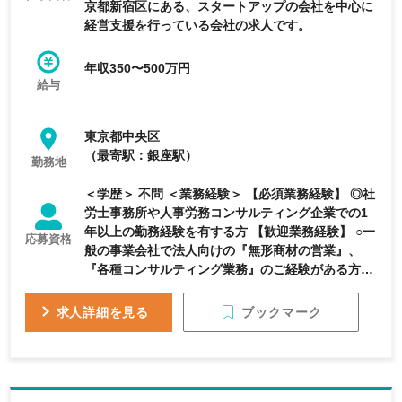
京都新宿区にある、スタートアップの会社を中心に
経営支援を行っている会社の求人です。
年収350〜500万円
給与
東京都中央区
（最寄駅：銀座駅）
勤務地
＜学歴＞ 不問 ＜業務経験＞ 【必須業務経験】 ◎社
労士事務所や人事労務コンサルティング企業での1
年以上の勤務経験を有する方 【歓迎業務経験】 ○一
応募資格
般の事業会社で法人向けの『無形商材の営業』、
『各種コンサルティング業務』のご経験がある方 ○
各種助成金の申請業務に携わったことのある方 ○チ
ームリーダーやプロジェクトマネージャなど、メン
ブックマーク
求人詳細を見る
バー管理のご経験がある方 ＜資格＞ 【必要資格】
◎社労士登録済み、あるいは社労士試験合格の方