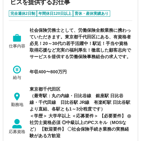
ビスを提供するお仕事
完全週休2日制
年間休日120日以上
育休・産休実績あり
第二新卒歓迎
経験者優遇
社会保険労務士として、労働保険全般業務に携わっ
ていただきます。東京都千代田区にある、有資格者
必見！20～30代の若手活躍中！駅近！手当や資格
仕事内容
取得応援など充実の福利厚生！徹底した顧客志向で
サービスを提供する労働保険事務組合の求人です。
年収400〜800万円
給与
東京都千代田区
（最寄駅：丸の内線・日比谷線 銀座駅 日比谷
線・千代田線 日比谷駅 JR線 有楽町駅 日比谷駅
勤務地
より直結、各駅とも1～3分程度です）
＜学歴＞ 大学卒以上 ＜応募要件＞ 【必要要件】 ◎
社労士資格必須 ◎中級以上のPCスキル（MOSな
ど） 【歓迎要件】 〇社会保険手続き業務の実務経
応募資格
験がある方歓迎