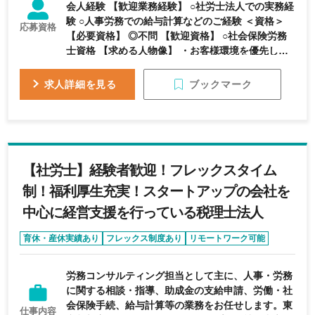
会人経験 【歓迎業務経験】 ○社労士法人での実務経
験 ○人事労務での給与計算などのご経験 ＜資格＞
応募資格
【必要資格】 ◎不問 【歓迎資格】 ○社会保険労務
士資格 【求める人物像】 ・お客様環境を優先し
て、考えられる方。 ・お客様に優しく寄り添いな
がら、時には厳しく指導ができる方
ブックマーク
求人詳細を見る
【社労士】経験者歓迎！フレックスタイム
制！福利厚生充実！スタートアップの会社を
中心に経営支援を行っている税理士法人
育休・産休実績あり
フレックス制度あり
リモートワーク可能
完全週休2日制
年間休日120日以上
労務コンサルティング担当として主に、人事・労務
に関する相談・指導、助成金の支給申請、労働・社
会保険手続、給与計算等の業務をお任せします。東
仕事内容