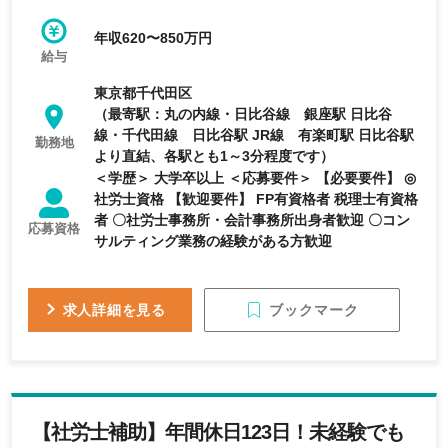
年収620〜850万円
給与
東京都千代田区
（最寄駅：丸の内線・日比谷線 銀座駅 日比谷
線・千代田線 日比谷駅 JR線 有楽町駅 日比谷駅
勤務地
より直結、各駅とも1～3分程度です）
＜学歴＞ 大学卒以上 ＜応募要件＞ 【必要要件】 ◎
社労士資格 【歓迎要件】 FP有資格者 税理士有資格
者 〇社労士事務所・会計事務所出身者歓迎 〇コン
応募資格
サルティング業務の経験がある方歓迎
ブックマーク
求人詳細を見る
【社労士補助】年間休日123日！未経験でも