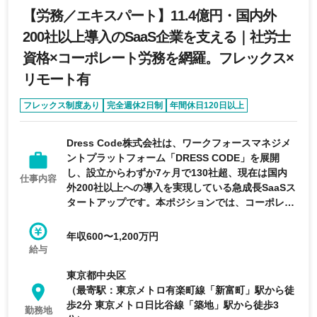
【労務／エキスパート】11.4億円・国内外
200社以上導入のSaaS企業を支える｜社労士
資格×コーポレート労務を網羅。フレックス×
リモート有
フレックス制度あり
完全週休2日制
年間休日120日以上
リモートワーク可能
リモートワーク週2以上
Dress Code株式会社は、ワークフォースマネジメ
ントプラットフォーム「DRESS CODE」を展開
し、設立からわずか7ヶ月で130社超、現在は国内
仕事内容
外200社以上への導入を実現している急成長SaaSス
タートアップです。本ポジションでは、コーポレー
ト労務の実務（社会保険手続き・勤怠管理・給与計
算の運用監修・就業規則整備など）を担いながら、
年収600〜1,200万円
社労士としての専門知見を「DRESS CODE」のド
給与
メインエキスパートとしてプロダクト開発にも還元
東京都中央区
していただきます。自身の労務実務における課題感
（最寄駅：東京メトロ有楽町線「新富町」駅から徒
がそのままプロダクト改善のインプットとなり、数
歩2分 東京メトロ日比谷線「築地」駅から徒歩3
百社規模の顧客の労務業務改善にスケールしてい
勤務地