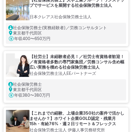
プでサービスを展開する社会保険労務士法人
日本クレアス社会保険労務士法人
社会保険労務士(実務経験者)／労務コンサルタント
東京都千代田区
年収
400〜650万円
【社労士】未経験者必見！／社労士有資格者歓迎！
／有資格者多数の専門家集団／労務コンサル含め幅
広い実務を積める社会保険労務士法人
社会保険労務士法人EEパートナーズ
社会保険労務士
東京都千代田区
年収
380〜380万円
【これまでの経験、上場企業350社の案件で活かし
ませんか？】ホワイト企業GOLD認定・残業月
15h・有給76%・週２日リモート＆フレックス
社会保険労務士法人 伊藤人事労務研究所