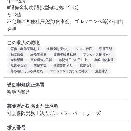
年：熱海） 　

■退職金制度(選択型確定拠出年金)

その他

不定期に各種社員交流(食事会、ゴルフコンペ等)※自由
この求人の特徴
育休・産休実績あり
退職金制度あり
シニア歓迎
学歴不問
独立応援
経験者優遇
資格受験者歓迎
フレックス制度あり
女性活躍
完全週休2日制
年間休日120日以上
有給消化推奨
残業少なめ
研修充実
研修期間あり
転勤なし
落ち着いている雰囲気
エージェントおすすめ求人
急募求人
受動喫煙防止処置
敷地内禁煙
募集者の氏名または名称
社会保険労務士法人ガルベラ・パートナーズ
求人番号