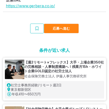
企業URL
https://www.gerbera.co.jp/
応募へ進む
条件が近い求人
【週2リモート×フレックス】大手・上場企業350社
の労務相談・人事制度構築へ！残業月15h・ホワイ
ト企業GOLD認定の社労士法人
社会保険労務士法人 伊藤人事労務研究所
社労士事務所経験/リモート週2日
東京都新宿区
年収
410〜650万円
【社会保険労務士】大手士業グループ！ワンストッ