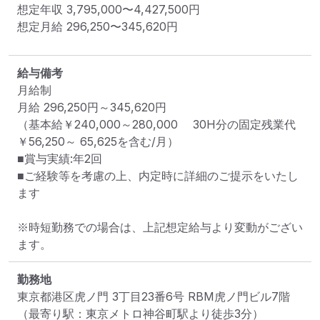
想定年収
3,795,000
〜
4,427,500
円
想定月給
296,250
〜
345,620
円
給与備考
月給制

月給 296,250円～345,620円

（基本給￥240,000～280,000 　30H分の固定残業代
￥56,250～ 65,625を含む/月）

■賞与実績:年2回

■ご経験等を考慮の上、内定時に詳細のご提示をいたし
ます

※時短勤務での場合は、上記想定給与より変動がござい
ます。
勤務地
東京都港区虎ノ門 3丁目23番6号 RBM虎ノ門ビル7階
（最寄り駅：東京メトロ神谷町駅より徒歩3分）