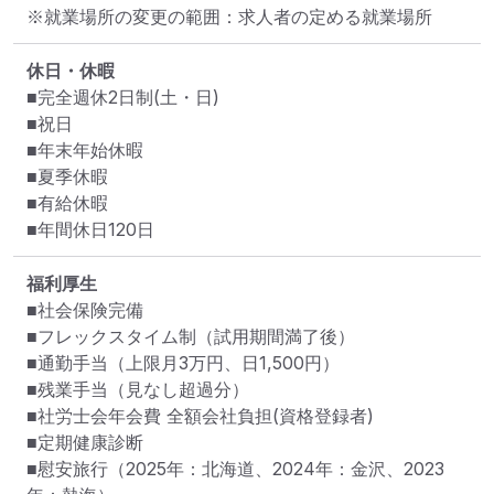
※就業場所の変更の範囲：求人者の定める就業場所
休日・休暇
■完全週休2日制(土・日)

■祝日

■年末年始休暇

■夏季休暇

■有給休暇

■年間休日120日
福利厚生
■社会保険完備

■フレックスタイム制（試用期間満了後）

■通勤手当（上限月3万円、日1,500円）　

■残業手当（見なし超過分） 

■社労士会年会費 全額会社負担(資格登録者)

■定期健康診断

■慰安旅行（2025年：北海道、2024年：金沢、2023