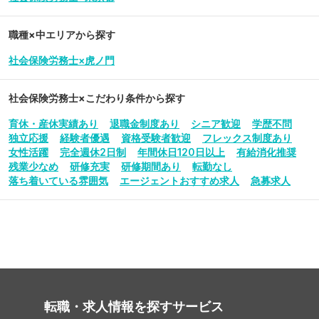
職種×中エリアから探す
社会保険労務士×虎ノ門
社会保険労務士
×こだわり条件から探す
育休・産休実績あり
退職金制度あり
シニア歓迎
学歴不問
独立応援
経験者優遇
資格受験者歓迎
フレックス制度あり
女性活躍
完全週休2日制
年間休日120日以上
有給消化推奨
残業少なめ
研修充実
研修期間あり
転勤なし
落ち着いている雰囲気
エージェントおすすめ求人
急募求人
転職・求人情報を探す
サービス