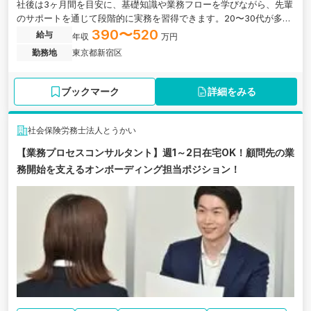
社後は3ヶ月間を目安に、基礎知識や業務フローを学びながら、先輩
のサポートを通じて段階的に実務を習得できます。20〜30代が多く
活躍する環境で、大手・上場企業を含む幅広いクライアントの労務
390〜520
給与
年収
万円
に携われる社労士法人の求人です。
勤務地
東京都新宿区
ブックマーク
詳細をみる
社会保険労務士法人とうかい
【業務プロセスコンサルタント】週1～2日在宅OK！顧問先の業
務開始を支えるオンボーディング担当ポジション！