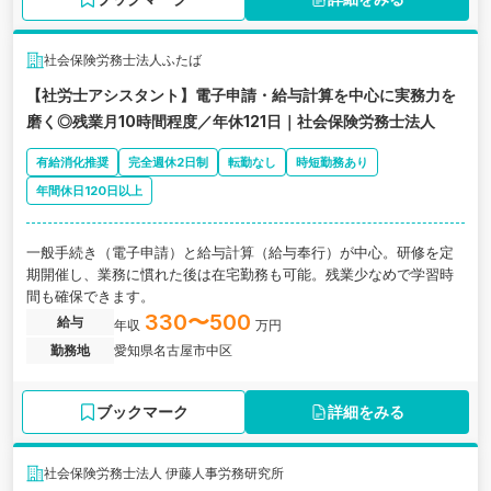
社会保険労務士法人ふたば
【社労士アシスタント】電子申請・給与計算を中心に実務力を
磨く◎残業月10時間程度／年休121日｜社会保険労務士法人
有給消化推奨
完全週休2日制
転勤なし
時短勤務あり
年間休日120日以上
一般手続き（電子申請）と給与計算（給与奉行）が中心。研修を定
期開催し、業務に慣れた後は在宅勤務も可能。残業少なめで学習時
間も確保できます。
330〜500
給与
年収
万円
勤務地
愛知県名古屋市中区
ブックマーク
詳細をみる
社会保険労務士法人 伊藤人事労務研究所