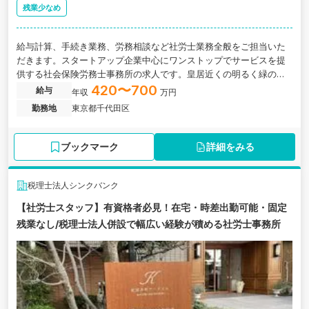
残業少なめ
給与計算、手続き業務、労務相談など社労士業務全般をご担当いた
だきます。スタートアップ企業中心にワンストップでサービスを提
供する社会保険労務士事務所の求人です。皇居近くの明るく緑の見
えるオフィスです。
420〜700
給与
年収
万円
勤務地
東京都千代田区
ブックマーク
詳細をみる
税理士法人シンクバンク
【社労士スタッフ】有資格者必見！在宅・時差出勤可能・固定
残業なし/税理士法人併設で幅広い経験が積める社労士事務所