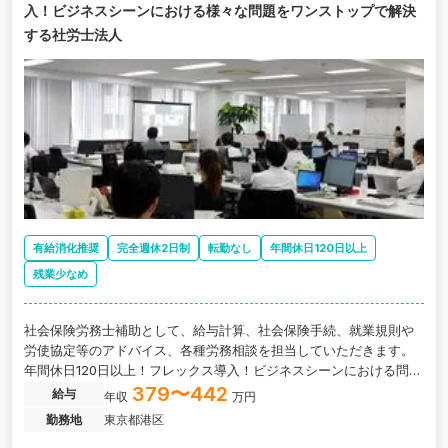
入！ビジネスシーンにおける様々な問題をワンストップで解決
する社労士法人
有給消化推奨
完全週休2日制
転勤なし
年間休日120日以上
残業少なめ
社会保険労務士補助として、給与計算、社会保険手続、就業規則や
労使協定等のアドバイス、各種労務相談を担当していただきます。
年間休日120日以上！フレックス導入！ビジネスシーンにおける問題
をワンストップで解決する社労士法人の求人です。
379〜442
給与
年収
万円
勤務地
東京都港区