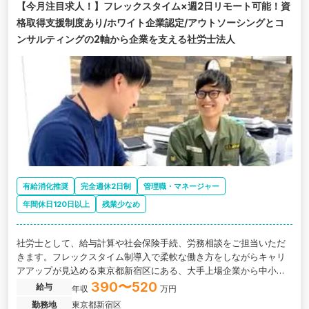
【今月注目求人！】フレックスタイム×週2日リモート可能！資
格取得支援制度あり/ホワイト企業認定/アウトソーシングとコ
ンサルティングの2軸から企業を支える社労士法人
有給消化推奨
完全週休2日制
管理職・マネージャー
年間休日120日以上
残業少なめ
社労士として、給与計算や社会保険手続、労務相談をご担当いただ
きます。フレックスタイム制導入で柔軟な働き方をしながらキャリ
アアップが見込める東京都新宿区にある、大手上場企業から中小企
業まで幅広い経験が積める社労士法人の求人です。
390〜520
給与
年収
万円
勤務地
東京都新宿区