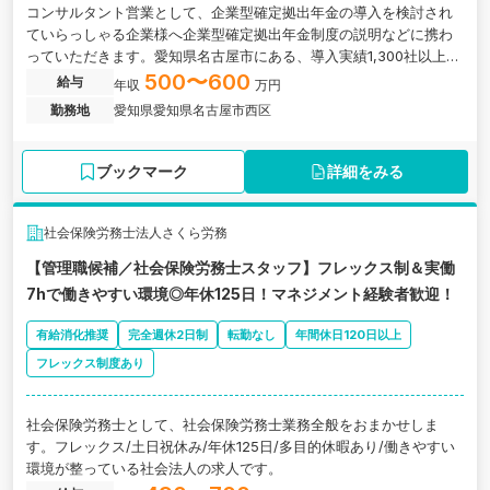
コンサルタント営業として、企業型確定拠出年金の導入を検討され
ていらっしゃる企業様へ企業型確定拠出年金制度の説明などに携わ
っていただきます。愛知県名古屋市にある、導入実績1,300社以上、
継続率95％以上！企業型DCの導入を専門に支援する成長企業です。
500〜600
給与
年収
万円
勤務地
愛知県愛知県名古屋市西区
ブックマーク
詳細をみる
社会保険労務士法人さくら労務
【管理職候補／社会保険労務士スタッフ】フレックス制＆実働
7hで働きやすい環境◎年休125日！マネジメント経験者歓迎！
有給消化推奨
完全週休2日制
転勤なし
年間休日120日以上
フレックス制度あり
社会保険労務士として、社会保険労務士業務全般をおまかせしま
す。フレックス/土日祝休み/年休125日/多目的休暇あり/働きやすい
環境が整っている社会法人の求人です。