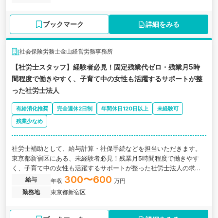
ブックマーク
詳細をみる
社会保険労務士金山経営労務事務所
【社労士スタッフ】経験者必見！固定残業代ゼロ・残業月5時
間程度で働きやすく、子育て中の女性も活躍するサポートが整
った社労士法人
有給消化推奨
完全週休2日制
年間休日120日以上
未経験可
残業少なめ
社労士補助として、給与計算・社保手続などを担当いただきます。
東京都新宿区にある、未経験者必見！残業月5時間程度で働きやす
く、子育て中の女性も活躍するサポートが整った社労士法人の求人
です。
300〜600
給与
年収
万円
勤務地
東京都新宿区