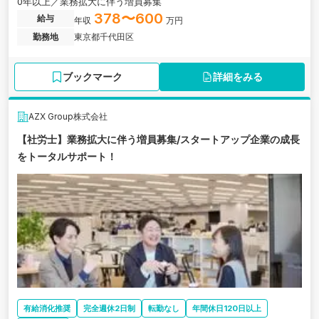
0年以上／業務拡大に伴う増員募集
378〜600
給与
年収
万円
勤務地
東京都千代田区
ブックマーク
詳細をみる
AZX Group株式会社
【社労士】業務拡大に伴う増員募集/スタートアップ企業の成長
をトータルサポート！
有給消化推奨
完全週休2日制
転勤なし
年間休日120日以上