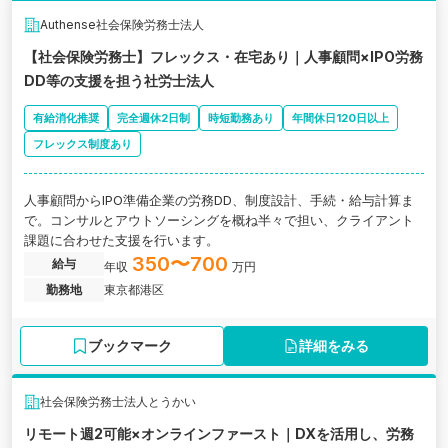
Authense社会保険労務士法人
【社会保険労務士】フレックス・在宅あり｜人事顧問×IPO労務
DD等の支援を担う社労士法人
有給消化推奨
完全週休2日制
時短勤務あり
年間休日120日以上
フレックス制度あり
人事顧問からIPO準備企業の労務DD、制度設計、手続・給与計算ま
で。コンサルとアウトソーシングを概ね半々で担い、クライアント
課題に合わせた支援を行います。
350〜700
給与
年収
万円
勤務地
東京都港区
ブックマーク
詳細をみる
社会保険労務士法人とうかい
リモート週2可能×オンラインファースト｜DXを活用し、労務