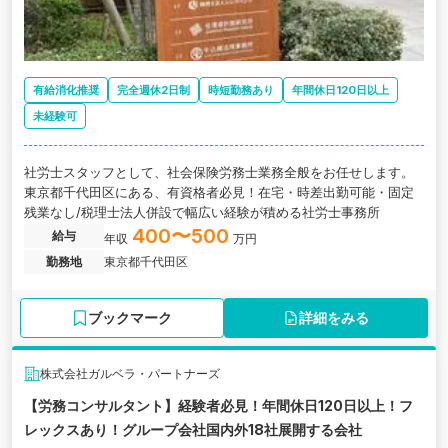
有給消化推奨
完全週休2日制
時短勤務あり
年間休日120日以上
未経験可
社労士スタッフとして、社会保険労務士業務全般をお任せします。
東京都千代田区にある、有資格者必見！在宅・時差出勤可能・固定
残業なし/税理士法人併設で幅広い経験が積める社労士事務所
400〜500
給与
年収
万円
勤務地
東京都千代田区
ブックマーク
詳細をみる
株式会社ガルベラ・パートナーズ
【労務コンサルタント】経験者必見！年間休日120日以上！フ
レックスあり！グループ会社国内外18社展開する会社