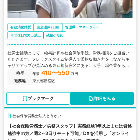
有給消化推奨
完全週休2日制
管理職・マネージャー
年間休日120日以上
残業少なめ
社労士補助として、給与計算や社会保険手続、労務相談をご担当い
ただきます。フレックスタイム制導入で柔軟な働き方をしながらキ
ャリアアップが見込める東京都新宿区にある、大手上場企業から中
小企業まで幅広い経験が積める社労士法人の求人です。
410〜550
給与
年収
万円
勤務地
東京都新宿区
ブックマーク
詳細をみる
社会保険労務士法人とうかい
【社会保険労務士／労務スタッフ】実務経験1年以上または資格
勉強中の方／週2～3日リモート可能／DXを活用し「オンライ