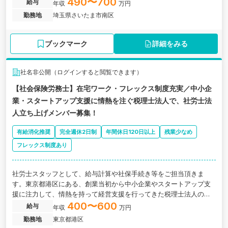
490〜700
給与
年収
万円
勤務地
埼玉県さいたま市南区
ブックマーク
詳細をみる
社名非公開（ログインすると閲覧できます）
【社会保険労務士】在宅ワーク・フレックス制度充実／中小企
業・スタートアップ支援に情熱を注ぐ税理士法人で、社労士法
人立ち上げメンバー募集！
有給消化推奨
完全週休2日制
年間休日120日以上
残業少なめ
フレックス制度あり
社労士スタッフとして、給与計算や社保手続き等をご担当頂きま
す。東京都港区にある、創業当初から中小企業やスタートアップ支
援に注力して、情熱を持って経営支援を行ってきた税理士法人の求
人です。
400〜600
給与
年収
万円
勤務地
東京都港区