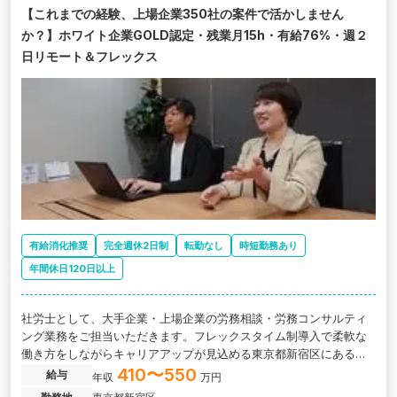
【これまでの経験、上場企業350社の案件で活かしません
か？】ホワイト企業GOLD認定・残業月15h・有給76%・週２
日リモート＆フレックス
有給消化推奨
完全週休2日制
転勤なし
時短勤務あり
年間休日120日以上
社労士として、大手企業・上場企業の労務相談・労務コンサルティ
ング業務をご担当いただきます。フレックスタイム制導入で柔軟な
働き方をしながらキャリアアップが見込める東京都新宿区にある、
大手上場企業から中小企業まで幅広い経験が積める社労士法人の求
410〜550
給与
年収
万円
人です。