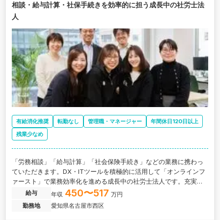
相談・給与計算・社保手続きを効率的に担う成長中の社労士法
人
有給消化推奨
転勤なし
管理職・マネージャー
年間休日120日以上
残業少なめ
「労務相談」「給与計算」「社会保険手続き」などの業務に携わっ
ていただきます。DX・ITツールを積極的に活用して「オンラインフ
ァースト」で業務効率化を進める成長中の社労士法人です。充実し
た教育体制のもと、事務処理だけでなくシステム導入支援などにも
450〜517
給与
年収
万円
チャレンジできる環境が整っています。
勤務地
愛知県名古屋市西区