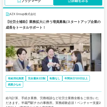
ブックマーク
詳細をみる
AZX Group株式会社
【社労士補助】業務拡大に伴う増員募集/スタートアップ企業の
成長をトータルサポート！
有給消化推奨
完全週休2日制
転勤なし
年間休日120日以上
残業少なめ
給与計算、手続き業務、労務相談など社労士業務全般をご担当いた
だきます。半蔵門駅チカの事務所。実務経験必須！ベンチャー支援2