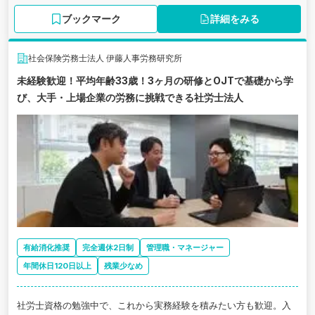
ブックマーク
詳細をみる
社会保険労務士法人 伊藤人事労務研究所
未経験歓迎！平均年齢33歳！3ヶ月の研修とOJTで基礎から学
び、大手・上場企業の労務に挑戦できる社労士法人
有給消化推奨
完全週休2日制
管理職・マネージャー
年間休日120日以上
残業少なめ
社労士資格の勉強中で、これから実務経験を積みたい方も歓迎。入