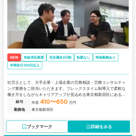
NEW
有給消化推奨
完全週休2日制
転勤なし
時短勤務あり
年間休日120日以上
社労士として、大手企業・上場企業の労務相談・労務コンサルティ
ング業務をご担当いただきます。フレックスタイム制導入で柔軟な
働き方をしながらキャリアアップが見込める東京都新宿区にある、
大手上場企業から中小企業まで幅広い経験が積める社労士法人の求
410〜650
給与
年収
万円
人です。
勤務地
東京都新宿区
ブックマーク
詳細をみる