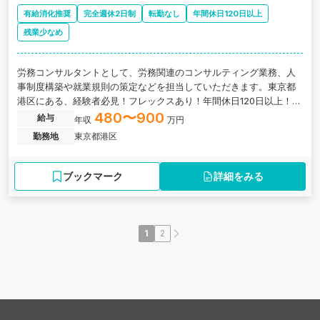
有給消化推奨
完全週休2日制
転勤なし
年間休日120日以上
残業少なめ
労務コンサルタントとして、労務関連のコンサルティング業務、人
事制度構築や就業規則の策定などを担当していただきます。東京都
港区にある、経験者必見！フレックスあり！年間休日120日以上！グ
ループ会社国内外18社展開する会社の求人です。
480〜900
給与
年収
万円
勤務地
東京都港区
ブックマーク
詳細をみる
1
2