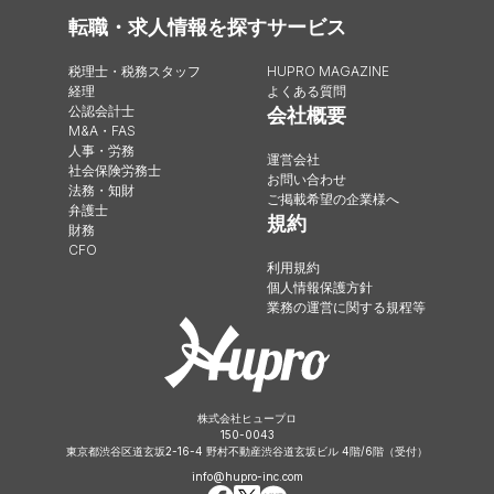
転職・求人情報を探す
サービス
税理士・税務スタッフ
HUPRO MAGAZINE
経理
よくある質問
公認会計士
会社概要
M&A・FAS
人事・労務
運営会社
社会保険労務士
お問い合わせ
法務・知財
ご掲載希望の企業様へ
弁護士
規約
財務
CFO
利用規約
個人情報保護方針
業務の運営に関する規程等
株式会社ヒュープロ
150-0043
東京都渋谷区道玄坂2-16-4 野村不動産渋谷道玄坂ビル 4階/6階（受付）
info@hupro-inc.com