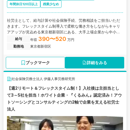
年間休日120日以上
残業少なめ
社労士として、給与計算や社会保険手続、労務相談をご担当いただ
きます。フレックスタイム制導入で柔軟な働き方をしながらキャリ
アアップが見込める東京都新宿区にある、大手上場企業から中小企
業まで幅広い経験が積める社労士法人の求人です。
390〜520
給与
年収
万円
勤務地
東京都新宿区
ブックマーク
詳細をみる
社会保険労務士法人 伊藤人事労務研究所
【週2リモート＆フレックスタイム制！】入社後は主担当とし
て3～5社を担当！ホワイト企業・『くるみん』認定済み！アウ
トソーシングとコンサルティングの2軸で企業を支える社労士
法人