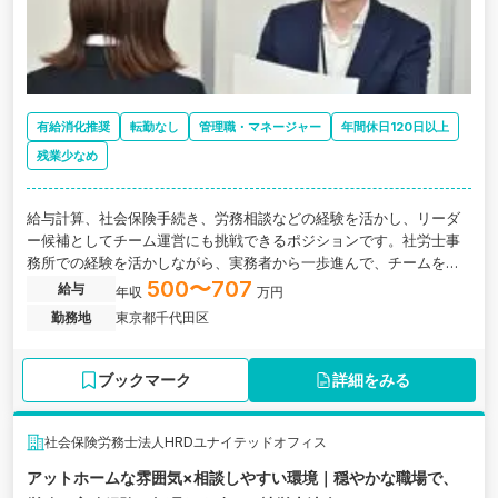
有給消化推奨
転勤なし
管理職・マネージャー
年間休日120日以上
残業少なめ
給与計算、社会保険手続き、労務相談などの経験を活かし、リーダ
ー候補としてチーム運営にも挑戦できるポジションです。社労士事
務所での経験を活かしながら、実務者から一歩進んで、チームを支
える側へキャリアを広げたい方に向いています。
500〜707
給与
年収
万円
勤務地
東京都千代田区
ブックマーク
詳細をみる
社会保険労務士法人HRDユナイテッドオフィス
アットホームな雰囲気×相談しやすい環境｜穏やかな職場で、