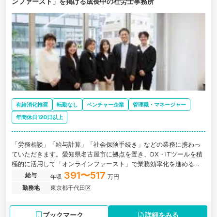
ンファースト」を掲げる成長中の社労士事務所
有給消化推奨
転勤なし
ベンチャー企業
管理職・マネージャー
年間休日120日以上
「労務相談」「給与計算」「社会保険手続き」などの業務に携わっ
ていただきます。愛知県名古屋市に拠点を置き、DX・ITツールを積
極的に活用して「オンラインファースト」で業務効率化を進める成
長中の社労士法人です。充実した教育体制のもと、事務処理だけで
391〜517
給与
年収
万円
なくシステム導入支援などにもチャレンジできる環境が整っていま
勤務地
東京都千代田区
す。
ブックマーク
詳細をみる