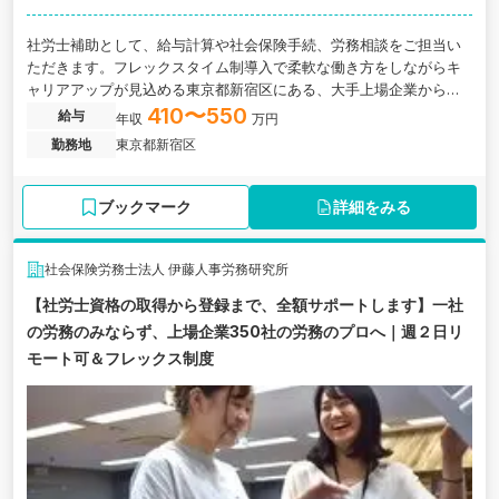
社労士補助として、給与計算や社会保険手続、労務相談をご担当い
ただきます。フレックスタイム制導入で柔軟な働き方をしながらキ
ャリアアップが見込める東京都新宿区にある、大手上場企業から中
小企業まで幅広い経験が積める社労士法人の求人です。
410〜550
給与
年収
万円
勤務地
東京都新宿区
ブックマーク
詳細をみる
社会保険労務士法人 伊藤人事労務研究所
【社労士資格の取得から登録まで、全額サポートします】一社
の労務のみならず、上場企業350社の労務のプロへ｜週２日リ
モート可＆フレックス制度