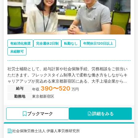
有給消化推奨
完全週休2日制
転勤なし
年間休日120日以上
未経験可
社労士補助として、給与計算や社会保険手続、労務相談をご担当い
ただきます。フレックスタイム制導入で柔軟な働き方をしながらキ
ャリアアップが見込める東京都新宿区にある、大手上場企業から中
小企業まで幅広い経験が積める社労士法人の求人です。
390〜520
給与
年収
万円
勤務地
東京都新宿区
ブックマーク
詳細をみる
社会保険労務士法人 伊藤人事労務研究所