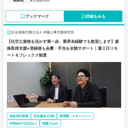
勤務地
東京都新宿区
ブックマーク
詳細をみる
社会保険労務士法人 伊藤人事労務研究所
【社労士資格を活かす第一歩、業界未経験でも歓迎します】資
格取得支援×登録後も会費・手当を全額サポート｜週２日リモ
ート＆フレックス制度
有給消化推奨
完全週休2日制
管理職・マネージャー
年間休日120日以上
残業少なめ