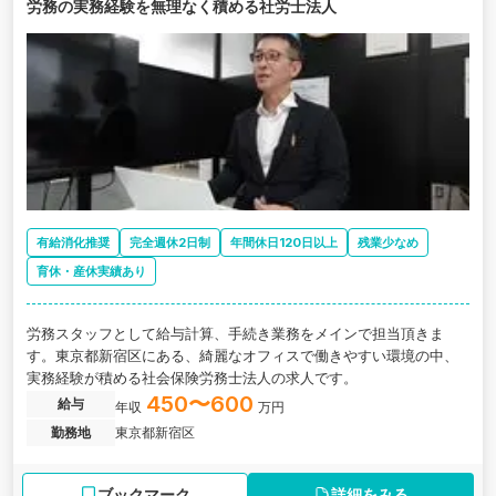
労務の実務経験を無理なく積める社労士法人
有給消化推奨
完全週休2日制
年間休日120日以上
残業少なめ
育休・産休実績あり
労務スタッフとして給与計算、手続き業務をメインで担当頂きま
す。東京都新宿区にある、綺麗なオフィスで働きやすい環境の中、
実務経験が積める社会保険労務士法人の求人です。
450〜600
給与
年収
万円
勤務地
東京都新宿区
ブックマーク
詳細をみる