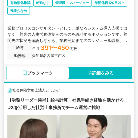
有給消化推奨
転勤なし
管理職・マネージャー
年間休日120日以上
残業少なめ
業務プロセスコンサルタントとして、単なるシステム導入支援では
なく、顧客の人事労務体制そのものを設計するポジションです。顧
問先の状況を確認しながら、業務開始までのスケジュール調整、必
要情報の回収、クラウドシステムの初期設定、社内担当者への引き
391〜450
給与
年収
万円
継ぎなどを行います。
勤務地
愛知県名古屋市西区
ブックマーク
詳細をみる
社会保険労務士法人とうかい
【労務リーダー候補】給与計算・社保手続き経験を活かせる！
DXを活用した社労士事務所でチーム運営に挑戦