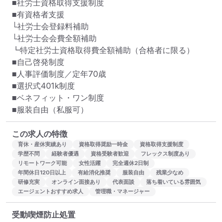
■社労士資格取得支援制度

■有資格者支援

└社労士会登録料補助

└社労士会会費全額補助

┗特定社労士資格取得費全額補助（合格者に限る）

■自己啓発制度

■人事評価制度／定年70歳

■選択式401k制度

■ベネフィット・ワン制度

■服装自由（私服可）
この求人の特徴
育休・産休実績あり
資格取得奨励一時金
資格取得支援制度
学歴不問
経験者優遇
資格受験者歓迎
フレックス制度あり
リモートワーク可能
女性活躍
完全週休2日制
年間休日120日以上
有給消化推奨
服装自由
残業少なめ
研修充実
オンライン面接あり
代表面談
落ち着いている雰囲気
エージェントおすすめ求人
管理職・マネージャー
受動喫煙防止処置