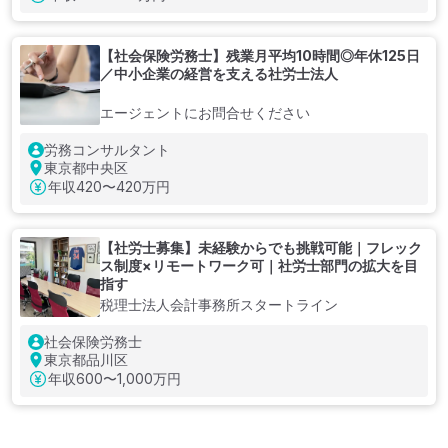
【社会保険労務士】残業月平均10時間◎年休125日
／中小企業の経営を支える社労士法人
エージェントにお問合せください
労務コンサルタント
東京都中央区
年収
420〜420万円
【社労士募集】未経験からでも挑戦可能｜フレック
ス制度×リモートワーク可｜社労士部門の拡大を目
指す
税理士法人会計事務所スタートライン
社会保険労務士
東京都品川区
年収
600〜1,000万円