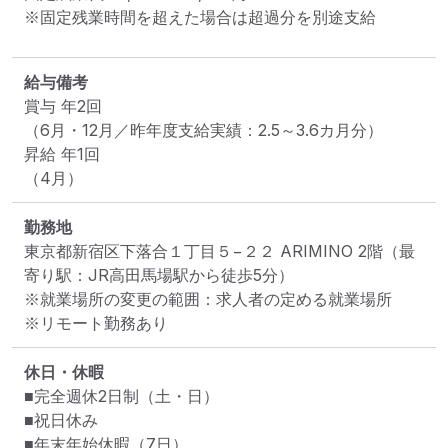
※固定残業時間を超えた場合は超過分を別途支給
給与備考
賞与 年2回

（6月・12月／昨年度支給実績：2.5～3.6カ月分）

昇給 年1回

（4月）
勤務地
東京都新宿区下落合１丁目５−２２ ARIMINO 2階
（最
寄り駅：JR高田馬場駅から徒歩5分）
※就業場所の変更の範囲：求人者の定める就業場所
※リモート勤務あり
休日・休暇
■完全週休2日制（土・日）

■祝日休み

■年末年始休暇（7日）
