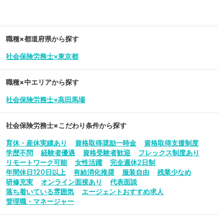
職種×都道府県から探す
社会保険労務士×東京都
職種×中エリアから探す
社会保険労務士×高田馬場
社会保険労務士
×こだわり条件から探す
育休・産休実績あり
資格取得奨励一時金
資格取得支援制度
学歴不問
経験者優遇
資格受験者歓迎
フレックス制度あり
リモートワーク可能
女性活躍
完全週休2日制
年間休日120日以上
有給消化推奨
服装自由
残業少なめ
研修充実
オンライン面接あり
代表面談
落ち着いている雰囲気
エージェントおすすめ求人
管理職・マネージャー