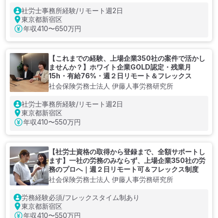
社労士事務所経験/リモート週2日
東京都新宿区
年収
410〜650万円
【これまでの経験、上場企業350社の案件で活かし
ませんか？】ホワイト企業GOLD認定・残業月
15h・有給76%・週２日リモート＆フレックス
社会保険労務士法人 伊藤人事労務研究所
社労士事務所経験/リモート週2日
東京都新宿区
年収
410〜550万円
【社労士資格の取得から登録まで、全額サポートし
ます】一社の労務のみならず、上場企業350社の労
務のプロへ｜週２日リモート可＆フレックス制度
社会保険労務士法人 伊藤人事労務研究所
労務経験必須/フレックスタイム制あり
東京都新宿区
年収
410〜550万円