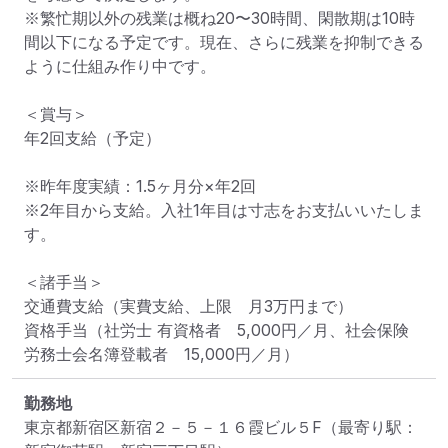
※繁忙期以外の残業は概ね20〜30時間、閑散期は10時
間以下になる予定です。現在、さらに残業を抑制できる
ように仕組み作り中です。

＜賞与＞

年2回支給（予定）

※昨年度実績：1.5ヶ月分×年2回

※2年目から支給。入社1年目は寸志をお支払いいたしま
す。

＜諸手当＞

交通費支給（実費支給、上限　月3万円まで）

資格手当（社労士 有資格者　5,000円／月、社会保険
労務士会名簿登載者　15,000円／月）
勤務地
東京都新宿区新宿２－５－１６霞ビル５F
（最寄り駅：