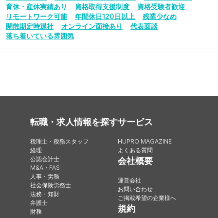
育休・産休実績あり
資格取得支援制度
資格受験者歓迎
リモートワーク可能
年間休日120日以上
残業少なめ
閑散期定時退社
オンライン面接あり
代表面談
落ち着いている雰囲気
転職・求人情報を探す
サービス
税理士・税務スタッフ
HUPRO MAGAZINE
経理
よくある質問
公認会計士
会社概要
M&A・FAS
人事・労務
運営会社
社会保険労務士
お問い合わせ
法務・知財
ご掲載希望の企業様へ
弁護士
規約
財務