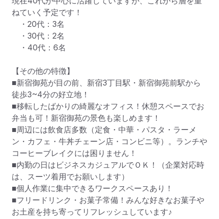
現在40代が中心に活躍していますが、これから層を重
ねていく予定です！

　・20代：3名

　・30代：2名

　・40代：6名

【その他の特徴】

■新宿御苑が目の前、新宿3丁目駅・新宿御苑前駅から
徒歩3~4分の好立地！

■移転したばかりの綺麗なオフィス！休憩スペースでお
弁当も可！新宿御苑の景色も楽しめます！

■周辺には飲食店多数（定食・中華・パスタ・ラーメ
ン・カフェ・牛丼チェーン店・コンビニ等）。ランチや
コーヒーブレイクには困りません！

■内勤の日はビジネスカジュアルでＯＫ！（企業対応時
は、スーツ着用でお願いします）

■個人作業に集中できるワークスペースあり！

■フリードリンク・お菓子常備！みんな好きなお菓子や
お土産を持ち寄ってリフレッシュしています♪
