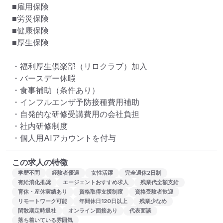
■雇用保険

■労災保険

■健康保険

■厚生保険

・福利厚生倶楽部（リロクラブ）加入

・バースデー休暇

・食事補助（条件あり）

・インフルエンザ予防接種費用補助

・自発的な研修受講費用の会社負担

・社内研修制度

・個人用AIアカウントを付与
この求人の特徴
学歴不問
経験者優遇
女性活躍
完全週休2日制
有給消化推奨
エージェントおすすめ求人
残業代全額支給
育休・産休実績あり
資格取得支援制度
資格受験者歓迎
リモートワーク可能
年間休日120日以上
残業少なめ
閑散期定時退社
オンライン面接あり
代表面談
落ち着いている雰囲気