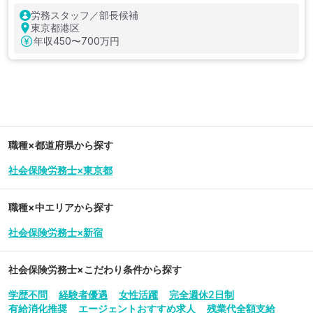
労務スタッフ／部長候補
東京都港区
年収
450〜700万円
職種×都道府県から探す
社会保険労務士×東京都
職種×中エリアから探す
社会保険労務士×新宿
社会保険労務士
×こだわり条件から探す
学歴不問
経験者優遇
女性活躍
完全週休2日制
有給消化推奨
エージェントおすすめ求人
残業代全額支給