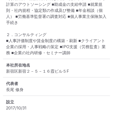
計算のアウトソーシング ■助成金の支給申請 ■就業規
則・社内規程・協定類の作成及び整備 ■年金相談（個
人） ■労働基準監督署の調査対応 ■個人事業主保険加入
手続き

２．コンサルティング

■人事評価制度や賃金制度の構築・刷新 ■クライアント
企業の採用・人事戦略の策定 ■IPO支援（労務監査）業
務 ■企業の社内研修・セミナー講師
本社所在地名
新宿区新宿２－５－１６霞ビル５F
代表者
長尾 修身
設立
2017/10/31