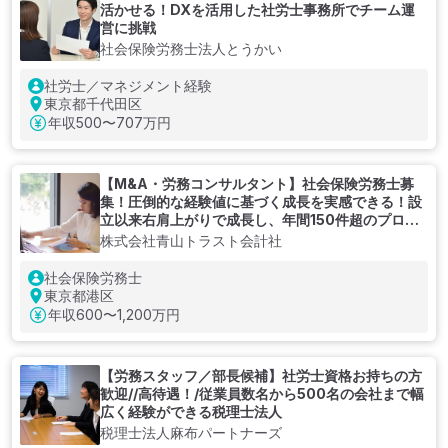
活かせる！DXを活用した社労士事務所でチーム運
営に挑戦
社会保険労務士法人とうかい
社労士／マネジメント経験
東京都千代田区
年収
500〜707万円
【M&A・労務コンサルタント】社会保険労務士募
集！圧倒的な経験値に基づく成長を実感できる！設
立以来右肩上がりで成長し、年間150件超のプロジ
ェクトを提供する会計コンサルティング会社
株式会社青山トラスト会計社
社会保険労務士
東京都港区
年収
600〜1,200万円
【労務スタッフ／部長候補】社労士資格お持ちの方
歓迎//高待遇！/従業員数名から500名の会社まで幅
広く経験ができる税理士法人
税理士法人麻布パートナーズ