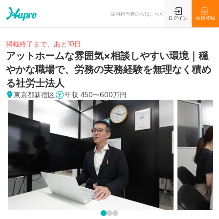
採用担当者の方はこちら
ログイン
会員登録
掲載終了まで、あと10日
アットホームな雰囲気×相談しやすい環境｜穏
やかな職場で、労務の実務経験を無理なく積め
る社労士法人
東京都新宿区
年収
450〜600万円