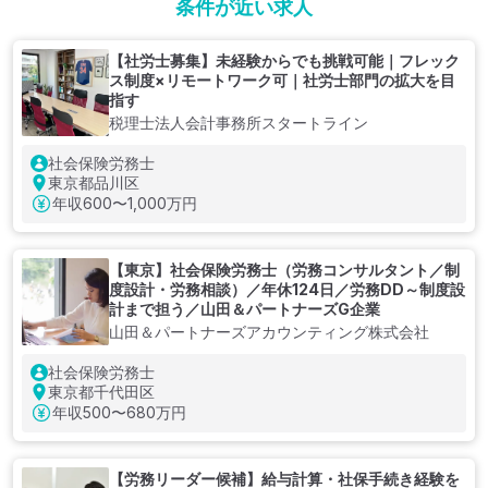
条件が近い求人
【社労士募集】未経験からでも挑戦可能｜フレック
ス制度×リモートワーク可｜社労士部門の拡大を目
指す
税理士法人会計事務所スタートライン
社会保険労務士
東京都品川区
年収
600〜1,000万円
【東京】社会保険労務士（労務コンサルタント／制
度設計・労務相談）／年休124日／労務DD～制度設
計まで担う／山田＆パートナーズG企業
山田＆パートナーズアカウンティング株式会社
社会保険労務士
東京都千代田区
年収
500〜680万円
【労務リーダー候補】給与計算・社保手続き経験を