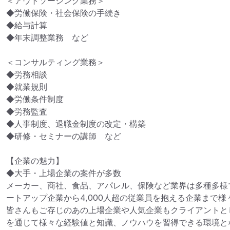
＜アウトソーシング業務＞

◆労働保険・社会保険の手続き

◆給与計算

◆年末調整業務　など

＜コンサルティング業務＞

◆労務相談

◆就業規則

◆労働条件制度

◆労務監査

◆人事制度、退職金制度の改定・構築

◆研修・セミナーの講師　など

【企業の魅力】

◆大手・上場企業の案件が多数

メーカー、商社、食品、アパレル、保険など業界は多種多様
ートアップ企業から4,000人超の従業員を抱える企業まで様々
皆さんもご存じのあの上場企業や人気企業もクライアントと
を通じて様々な経験値と知識、ノウハウを習得できる環境とな