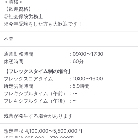
＜資格＞

【歓迎資格】

◎社会保険労務士

※今年受験をした方も大歓迎です！
不問
通常勤務時間
：
09:00
〜
17:30
休憩時間
：
60
分
【フレックスタイム制の場合】
フレックスコアタイム
：
10:00
〜
16:00
所定労働時間
：
5.9
時間
フレキシブルタイム（午前）
：
〜
フレキシブルタイム（午後）
：
〜
残業が発生する場合があります
想定年収
4,100,000
〜
5,500,000
円