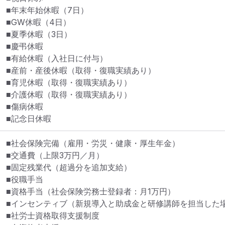
■年末年始休暇（7日）

■GW休暇（4日）

■夏季休暇（3日）

■慶弔休暇

■有給休暇（入社日に付与）

■産前・産後休暇（取得・復職実績あり）

■育児休暇（取得・復職実績あり）

■介護休暇（取得・復職実績あり）

■傷病休暇

■記念日休暇
■社会保険完備（雇用・労災・健康・厚生年金）

■交通費（上限3万円／月）

■固定残業代（超過分を追加支給）

■役職手当

■資格手当（社会保険労務士登録者：月1万円）

■インセンティブ（新規導入と助成金と研修講師を担当した場
■社労士資格取得支援制度
