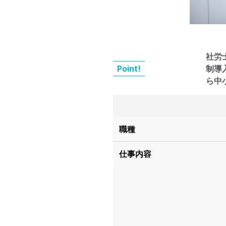
社労
Point!
制導
ら中
職種
仕事内容