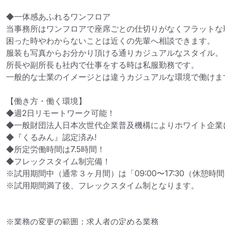
◆一体感あふれるワンフロア

当事務所はワンフロアで座席ごとの仕切りがなくフラットな環
困った時やわからないことは近くの先輩へ相談できます。

服装も写真からお分かり頂ける通りカジュアルなスタイル。

所長や副所長も社内で仕事をする時は私服勤務です。

一般的な士業のイメージとは違うカジュアルな環境で働けます
【働き方・働く環境】

◆週2日リモートワーク可能！

◆一般財団法人日本次世代企業普及機構によりホワイト企業に
◆『くるみん』認定済み!

◆所定労働時間は7.5時間！

◆フレックスタイム制完備！

※試用期間中（通常３ヶ月間）は「09:00〜17:30（休憩時
※試用期間満了後、フレックスタイム制となります。
※業務の変更の範囲：求人者の定める業務