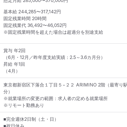
想定月給
285,000
〜
370,000
円
基本給 
244,285〜317,142円
固定残業時間 
20時間
固定残業代 
36,492〜46,052円
※固定残業時間を超えた場合は超過分を別途支給
賞与 年2回

（6月・12月／昨年度支給実績：2.5～3.6カ月分）

昇給 年1回

（4月）
東京都新宿区下落合１丁目５−２２ ARIMINO 2階
（最寄り駅
分）
※就業場所の変更の範囲：求人者の定める就業場所
※リモート勤務あり
■完全週休2日制（土・日）

■祝日休み
