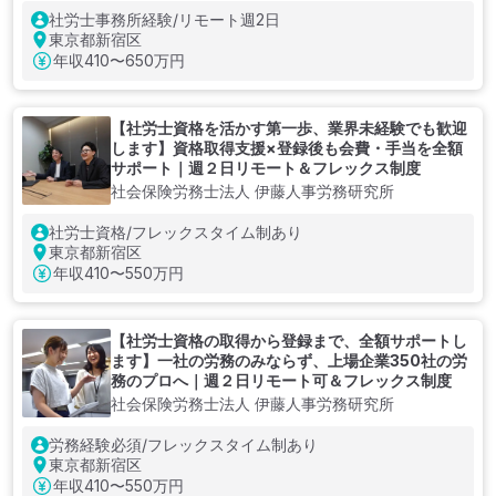
社労士事務所経験/リモート週2日
東京都新宿区
年収
410〜650万円
【社労士資格を活かす第一歩、業界未経験でも歓迎
します】資格取得支援×登録後も会費・手当を全額
サポート｜週２日リモート＆フレックス制度
社会保険労務士法人 伊藤人事労務研究所
社労士資格/フレックスタイム制あり
東京都新宿区
年収
410〜550万円
【社労士資格の取得から登録まで、全額サポートし
ます】一社の労務のみならず、上場企業350社の労
務のプロへ｜週２日リモート可＆フレックス制度
社会保険労務士法人 伊藤人事労務研究所
労務経験必須/フレックスタイム制あり
東京都新宿区
年収
410〜550万円