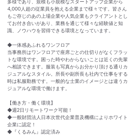
多様であり、規模も小規模なスタートアップ企業から
4,000人超の従業員を抱える企業まで様々です。皆さん
もご存じのあの上場企業や人気企業もクライアントとし
てお付き合いがあり、業務を通じて様々な経験値と知
識、ノウハウを習得できる環境となっています。

◆一体感あふれるワンフロア

当事務所はワンフロアで座席ごとの仕切りがなくフラッ
トな環境です。困った時やわからないことは近くの先輩
へ相談できます。服装も写真からお分かり頂ける通りカ
ジュアルなスタイル。所長や副所長も社内で仕事をする
時は私服勤務です。一般的な士業のイメージとは違うカ
ジュアルな環境で働けます。

【働き方・働く環境】

◆週2日リモートワーク可能！

◆一般財団法人日本次世代企業普及機構によりホワイト
企業に認定！

◆『くるみん』認定済み
