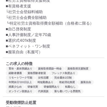
■社労士資格取得支援制度

■有資格者支援

└社労士会登録料補助

└社労士会会費全額補助

┗特定社労士資格取得費全額補助（合格者に限る）

■自己啓発制度

■人事評価制度／定年70歳

■選択式401k制度

■ベネフィット・ワン制度

■服装自由（私服可）
この求人の特徴
育休・産休実績あり
資格取得奨励一時金
資格取得支援制度
経験者優遇
資格受験者歓迎
フレックス制度あり
リモートワーク可能
女性活躍
完全週休2日制
年間休日120日以上
時短勤務あり
有給消化推奨
服装自由
残業少なめ
研修充実
研修期間あり
転勤なし
オンライン面接あり
代表面談
落ち着いている雰囲気
受動喫煙防止処置