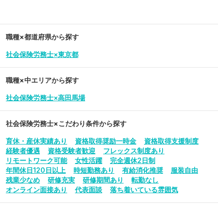
職種×都道府県から探す
社会保険労務士×東京都
職種×中エリアから探す
社会保険労務士×高田馬場
社会保険労務士
×こだわり条件から探す
育休・産休実績あり
資格取得奨励一時金
資格取得支援制度
経験者優遇
資格受験者歓迎
フレックス制度あり
リモートワーク可能
女性活躍
完全週休2日制
年間休日120日以上
時短勤務あり
有給消化推奨
服装自由
残業少なめ
研修充実
研修期間あり
転勤なし
オンライン面接あり
代表面談
落ち着いている雰囲気