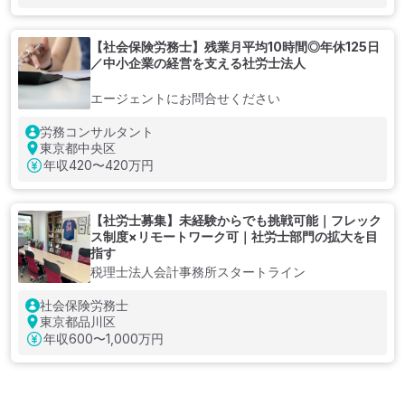
【社会保険労務士】残業月平均10時間◎年休125日
／中小企業の経営を支える社労士法人
エージェントにお問合せください
労務コンサルタント
東京都中央区
年収
420〜420万円
【社労士募集】未経験からでも挑戦可能｜フレック
ス制度×リモートワーク可｜社労士部門の拡大を目
指す
税理士法人会計事務所スタートライン
社会保険労務士
東京都品川区
年収
600〜1,000万円