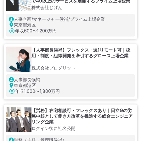
で40以上のサービスを展開するプライム上場企業
株式会社じげん
人事企画/マネージャー候補/プライム上場企業
東京都港区
年収
600〜1,200万円
【人事部長候補】フレックス・週1リモート可｜採
用・制度・組織開発を牽引するグロース上場企業
株式会社プログリット
人事部長候補
東京都港区
年収
1,000〜1,800万円
【労務】在宅相談可・フレックスあり｜日立Gの労
務中核として働き方改革を推進する総合エンジニア
リング企業
ログイン後に社名公開
労務（主任・管理職候補）