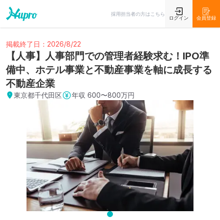
採用担当者の方はこちら
ログイン
会員登録
掲載終了日：2026/8/22
【人事】人事部門での管理者経験求む！IPO準
備中、ホテル事業と不動産事業を軸に成長する
不動産企業
東京都千代田区
年収
600〜800万円