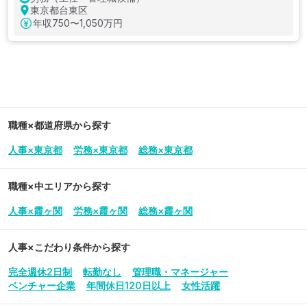
東京都台東区
年収
750〜1,050万円
職種×都道府県から探す
人事×東京都
労務×東京都
総務×東京都
職種×中エリアから探す
人事×霞ヶ関
労務×霞ヶ関
総務×霞ヶ関
人事
×こだわり条件から探す
完全週休2日制
転勤なし
管理職・マネージャー
ベンチャー企業
年間休日120日以上
女性活躍