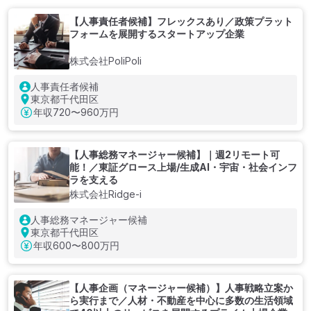
【人事責任者候補】フレックスあり／政策プラット
フォームを展開するスタートアップ企業
株式会社PoliPoli
人事責任者候補
東京都千代田区
年収
720〜960万円
【人事総務マネージャー候補】｜週2リモート可
能！／東証グロース上場/生成AI・宇宙・社会インフ
ラを支える
株式会社Ridge-i
人事総務マネージャー候補
東京都千代田区
年収
600〜800万円
【人事企画（マネージャー候補）】人事戦略立案か
ら実行まで／人材・不動産を中心に多数の生活領域