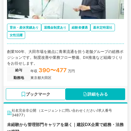
育休・産休実績あり
退職金制度あり
経験者優遇
基本定時退社
女性活躍
創業100年、大田市場を拠点に青果流通を担う老舗グループの総務ポ
ジションです。制度改善や業務フロー整備、DX推進など組織づくり
をお任せします。
390〜477
給与
年収
万円
勤務地
東京都大田区
ブックマーク
詳細をみる
社名完全非公開 （エージェントに問い合わせください/求人番号
34877）
未経験から管理部門キャリアを築く｜建設DX企業で総務・法務