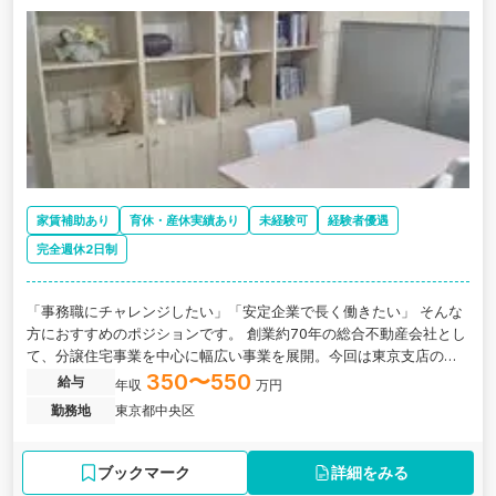
家賃補助あり
育休・産休実績あり
未経験可
経験者優遇
完全週休2日制
「事務職にチャレンジしたい」「安定企業で長く働きたい」 そんな
方におすすめのポジションです。 創業約70年の総合不動産会社とし
て、分譲住宅事業を中心に幅広い事業を展開。今回は東京支店の体
制強化に伴い、バックオフィスを支える事務スタッフを募集しま
350〜550
給与
年収
万円
す。 未経験の方やブランクのある方も、先輩社員が丁寧にサポート
勤務地
東京都中央区
するため、安心してスタートできる環境です。
ブックマーク
詳細をみる