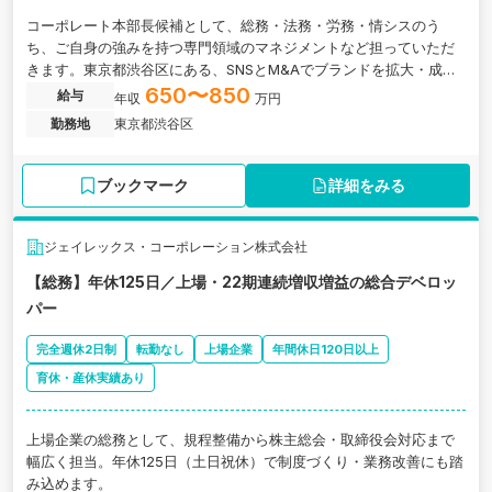
コーポレート本部長候補として、総務・法務・労務・情シスのう
ち、ご自身の強みを持つ専門領域のマネジメントなど担っていただ
きます。東京都渋谷区にある、SNSとM&Aでブランドを拡大・成長
させるグロース上場企業の求人です。
650〜850
給与
年収
万円
勤務地
東京都渋谷区
ブックマーク
詳細をみる
ジェイレックス・コーポレーション株式会社
【総務】年休125日／上場・22期連続増収増益の総合デベロッ
パー
完全週休2日制
転勤なし
上場企業
年間休日120日以上
育休・産休実績あり
上場企業の総務として、規程整備から株主総会・取締役会対応まで
幅広く担当。年休125日（土日祝休）で制度づくり・業務改善にも踏
み込めます。