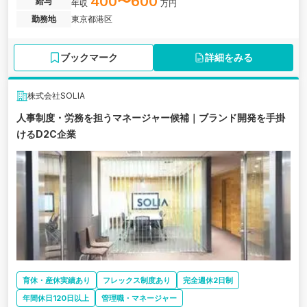
400〜600
給与
年収
万円
勤務地
東京都港区
ブックマーク
詳細をみる
株式会社SOLIA
人事制度・労務を担うマネージャー候補｜ブランド開発を手掛
けるD2C企業
育休・産休実績あり
フレックス制度あり
完全週休2日制
年間休日120日以上
管理職・マネージャー