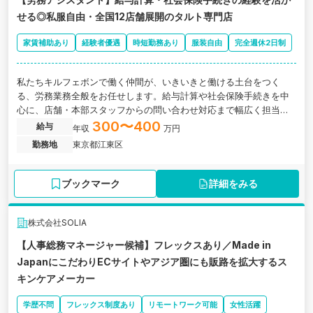
せる◎私服自由・全国12店舗展開のタルト専門店
家賃補助あり
経験者優遇
時短勤務あり
服装自由
完全週休2日制
私たちキルフェボンで働く仲間が、いきいきと働ける土台をつく
る、労務業務全般をお任せします。給与計算や社会保険手続きを中
心に、店舗・本部スタッフからの問い合わせ対応まで幅広く担当い
ただきます。東京都江東区にある、フルーツタルト専門店の製造・
300〜400
給与
年収
万円
販売と全国展開を行う企業の求人です。
勤務地
東京都江東区
ブックマーク
詳細をみる
株式会社SOLIA
【人事総務マネージャー候補】フレックスあり／Made in
JapanにこだわりECサイトやアジア圏にも販路を拡大するス
キンケアメーカー
学歴不問
フレックス制度あり
リモートワーク可能
女性活躍