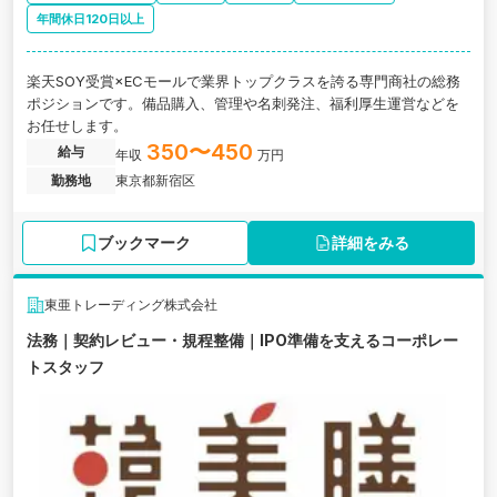
年間休日120日以上
楽天SOY受賞×ECモールで業界トップクラスを誇る専門商社の総務
ポジションです。備品購入、管理や名刺発注、福利厚生運営などを
お任せします。
350〜450
給与
年収
万円
勤務地
東京都新宿区
ブックマーク
詳細をみる
東亜トレーディング株式会社
法務｜契約レビュー・規程整備｜IPO準備を支えるコーポレー
トスタッフ