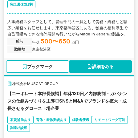
完全週休2日制
人事総務スタッフとして、管理部門の一員として労務・総務など幅
広い業務をお任せします。東京都渋谷区にある、独自の福利厚生で
自己研鑽もできる海外展開も行いながらMade in Japanの製品を販
売するスキンケアメーカーの求人です。
500〜650
給与
年収
万円
勤務地
東京都港区
ブックマーク
詳細をみる
株式会社MUSCAT GROUP
【コーポレート本部長候補】年休130日／内部統制・ガバナン
スの仕組みづくりを主導◎SNSとM&Aでブランドを拡大・成
長させるグロース上場企業
家賃補助あり
育休・産休実績あり
経験者優遇
リモートワーク可能
副業相談可