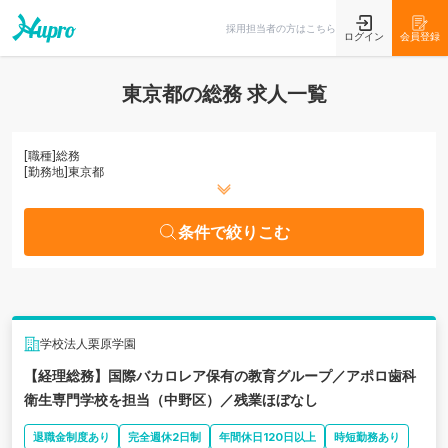
条件で絞りこむ
採用担当者の方はこちら
ログイン
会員登録
東京都の総務 求人一覧
[職種]
総務
[勤務地]
東京都
条件で絞りこむ
学校法人栗原学園
【経理総務】国際バカロレア保有の教育グループ／アポロ歯科
衛生専門学校を担当（中野区）／残業ほぼなし
退職金制度あり
完全週休2日制
年間休日120日以上
時短勤務あり