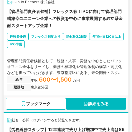
HiJoJo Partners 株式会社
【管理部門責任者候補】フレックス有！IPOに向けて管理部門
構築◎ユニコーン企業への投資を中心に事業展開する独立系金
融スタートアップ企業！
経験者優遇
フレックス制度あり
完全週休2日制
年間休日120日以上
IPO準備
管理部門責任者候補として、総務・人事・労務を中心としたバック
オフィス全体をリードし、業務の標準化や管理体制の構築・高度化
などを担っていただきます。東京都港区にある、未公開株・スター
トアップ投資に強い金融スタートアップ企業の求人です。
600〜1,500
給与
年収
万円
勤務地
東京都港区
ブックマーク
詳細をみる
社名非公開（ログインすると閲覧できます）
【労務総務スタッフ】12年連続で売り上げ増加中で売上高は89