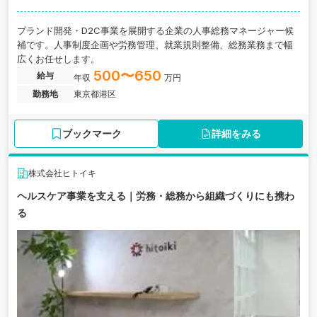
ブランド開発・D2C事業を展開する企業の人事総務マネージャー候
補です。人事制度企画や労務管理、就業規則整備、総務業務まで幅
広くお任せします。
500〜650
給与
年収
万円
勤務地
東京都港区
ブックマーク
詳細をみる
株式会社ヒトイキ
ヘルスケア事業を支える｜労務・総務から組織づくりにも携わ
る