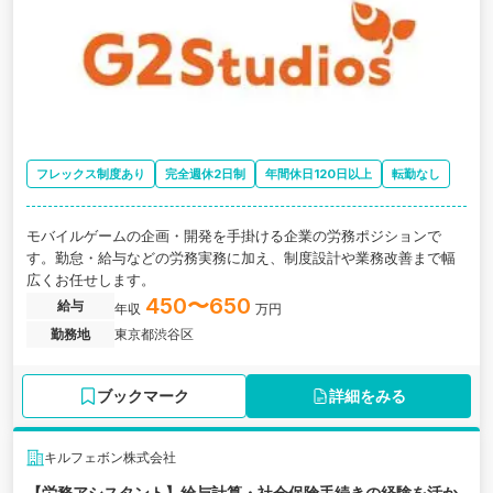
フレックス制度あり
完全週休2日制
年間休日120日以上
転勤なし
モバイルゲームの企画・開発を手掛ける企業の労務ポジションで
す。勤怠・給与などの労務実務に加え、制度設計や業務改善まで幅
広くお任せします。
450〜650
給与
年収
万円
勤務地
東京都渋谷区
ブックマーク
詳細をみる
キルフェボン株式会社
【労務アシスタント】給与計算・社会保険手続きの経験を活か