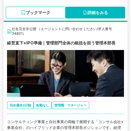
ブックマーク
詳細をみる
社名完全非公開 （エージェントに問い合わせください/求人番号
34801）
経営直下×IPO準備｜管理部門全体の統括を担う管理本部長
完全週休2日制
転勤なし
管理職・マネージャー
コンサルティング事業と自社事業の両輪で展開する「コンサル会社×
事業会社」のハイブリッド企業の管理本部長ポジションです。経理