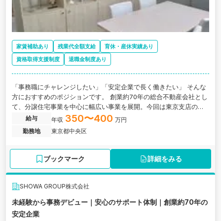
家賃補助あり
残業代全額支給
育休・産休実績あり
資格取得支援制度
退職金制度あり
「事務職にチャレンジしたい」「安定企業で長く働きたい」 そんな
方におすすめのポジションです。 創業約70年の総合不動産会社とし
て、分譲住宅事業を中心に幅広い事業を展開。今回は東京支店の体
制強化に伴い、バックオフィスを支える事務スタッフを募集しま
350〜400
給与
年収
万円
す。 未経験の方やブランクのある方も、先輩社員が丁寧にサポート
勤務地
東京都中央区
するため、安心してスタートできる環境です。
ブックマーク
詳細をみる
SHOWA GROUP株式会社
未経験から事務デビュー｜安心のサポート体制｜創業約70年の
安定企業