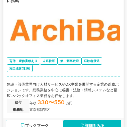
に挑戦
育休・産休実績あり
未経験可
第二新卒歓迎
経験者優遇
完全週休2日制
建設・設備業界向け人材サービスやDX事業を展開する企業の総務ポ
ジションです。総務業務を中心に秘書・法務・情報システムなど幅
広いバックオフィス業務をお任せします。
330〜550
給与
年収
万円
勤務地
東京都新宿区
ブックマーク
詳細をみる