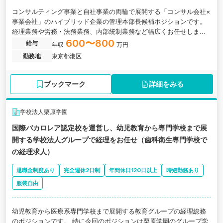
コンサルティング事業と自社事業の両輪で展開する「コンサル会社×
事業会社」のハイブリッド企業の管理本部長候補ポジションです。
経理業務や労務・法務業務、内部統制業務など幅広くお任せしま
す。
600〜800
給与
年収
万円
勤務地
東京都港区
ブックマーク
詳細をみる
学校法人栗原学園
国際バカロレア認定校を運営し、幼児教育から専門学校まで展
開する学校法人グループで経理をお任せ（歯科衛生専門学校で
の経理求人）
退職金制度あり
完全週休2日制
年間休日120日以上
時短勤務あり
服装自由
幼児教育から医療系専門学校まで展開する教育グループの経理総務
のポジションです。 特に今回のポジションは栗原学園のグループ学