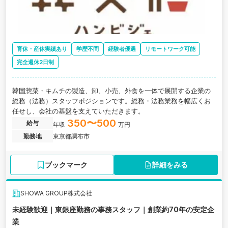
育休・産休実績あり
学歴不問
経験者優遇
リモートワーク可能
完全週休2日制
韓国惣菜・キムチの製造、卸、小売、外食を一体で展開する企業の
総務（法務）スタッフポジションです。総務・法務業務を幅広くお
任せし、会社の基盤を支えていただきます。
350〜500
給与
年収
万円
勤務地
東京都調布市
ブックマーク
詳細をみる
SHOWA GROUP株式会社
未経験歓迎｜東銀座勤務の事務スタッフ｜創業約70年の安定企
業