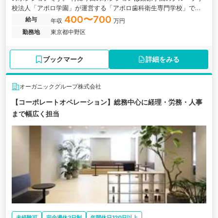
校法人「アポロ学園」が運営する「アポロ歯科衛生専門学校」での
経理業務となります。
400〜700
給与
年収
万円
勤務地
東京都中野区
ブックマーク
詳細をみる
オーガニックグループ株式会社
【コーポレートオペレーション】総務中心に経理・労務・人事
まで幅広く担当
未経験可
完全週休2日制
年間休日120日以上