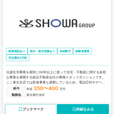
家賃補助あり
育休・産休実績あり
未経験可
経験者優遇
完全週休2日制
分譲住宅事業を根幹に60年以上に渡って住宅・不動産に関する多彩
な事業を展開する総合不動産会社の事務スタッフポジションです。
ここ東京支店では飲食事業も展開しているため、電話応対やデータ
入力といった定型業務に限らず、幅広い業務を経験し成長できる職
350〜400
給与
年収
万円
場です。
勤務地
東京都中央区
ブックマーク
詳細をみる