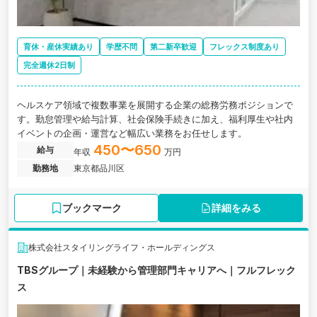
育休・産休実績あり
学歴不問
第二新卒歓迎
フレックス制度あり
完全週休2日制
ヘルスケア領域で複数事業を展開する企業の総務労務ポジションで
す。勤怠管理や給与計算、社会保険手続きに加え、福利厚生や社内
イベントの企画・運営など幅広い業務をお任せします。
450〜650
給与
年収
万円
勤務地
東京都品川区
ブックマーク
詳細をみる
株式会社スタイリングライフ・ホールディングス
TBSグループ｜未経験から管理部門キャリアへ｜フルフレック
ス