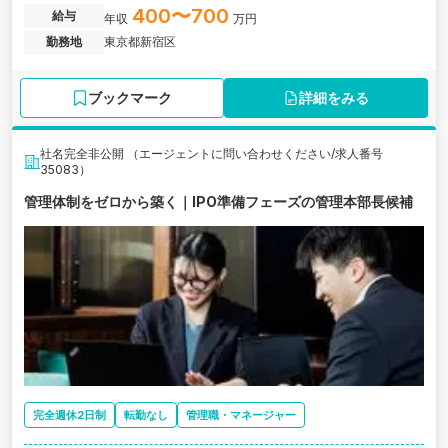
400〜700
給与
年収
万円
勤務地
東京都新宿区
ブックマーク
詳細をみる
社名完全非公開 （エージェントに問い合わせください/求人番号
35083）
管理体制をゼロから築く｜IPO準備フェーズの管理本部長候補
完全週休2日制
転勤なし
管理職・マネージャー