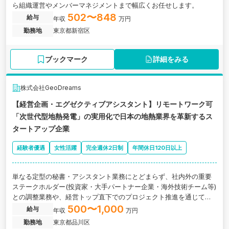
ら組織運営やメンバーマネジメントまで幅広くお任せします。
502〜848
給与
年収
万円
勤務地
東京都新宿区
ブックマーク
詳細をみる
株式会社GeoDreams
【経営企画・エグゼクティブアシスタント】リモートワーク可
「次世代型地熱発電」の実用化で日本の地熱業界を革新するス
タートアップ企業
経験者優遇
女性活躍
完全週休2日制
年間休日120日以上
単なる定型の秘書・アシスタント業務にとどまらず、社内外の重要
ステークホルダー(投資家・大手パートナー企業・海外技術チーム等)
との調整業務や、経営トップ直下でのプロジェクト推進を通じて、
会社がダイナミックに成長していく姿を 牽引・体感いただける方を
500〜1,000
給与
年収
万円
募集します。大阪府大阪市にある「次世代型地熱発電」の実用化で
勤務地
東京都品川区
日本の地熱業界を革新するスタートアップ企業