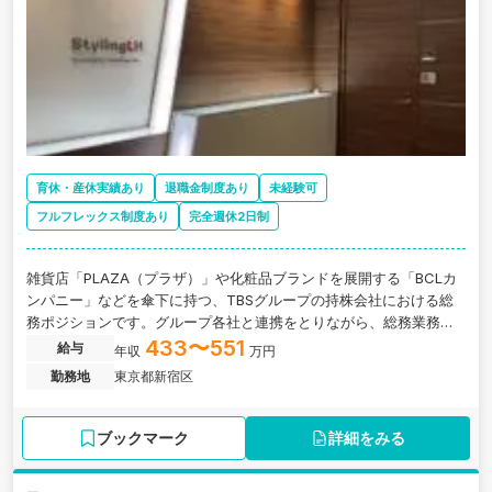
育休・産休実績あり
退職金制度あり
未経験可
フルフレックス制度あり
完全週休2日制
雑貨店「PLAZA（プラザ）」や化粧品ブランドを展開する「BCLカ
ンパニー」などを傘下に持つ、TBSグループの持株会社における総
務ポジションです。グループ各社と連携をとりながら、総務業務全
般を担っていただきます。
433〜551
給与
年収
万円
勤務地
東京都新宿区
ブックマーク
詳細をみる