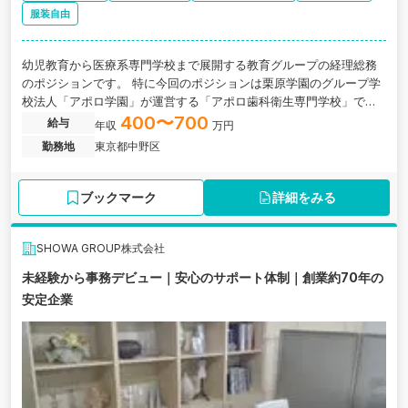
服装自由
幼児教育から医療系専門学校まで展開する教育グループの経理総務
のポジションです。 特に今回のポジションは栗原学園のグループ学
校法人「アポロ学園」が運営する「アポロ歯科衛生専門学校」での
経理業務となります。
400〜700
給与
年収
万円
勤務地
東京都中野区
ブックマーク
詳細をみる
SHOWA GROUP株式会社
未経験から事務デビュー｜安心のサポート体制｜創業約70年の
安定企業