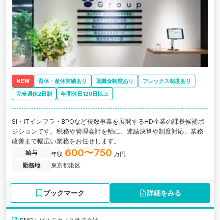
NEW
育休・産休実績あり
退職金制度あり
フレックス制度あり
完全週休2日制
年間休日120日以上
SI・ITインフラ・BPOなど複数事業を展開するHD企業の課長候補ポ
ジションです。税務や管理会計を軸に、連結決算や制度対応、業務
改善まで幅広い業務をお任せします。
600〜750
給与
年収
万円
勤務地
東京都港区
ブックマーク
詳細をみる