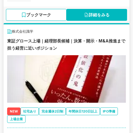
ブックマーク
詳細をみる
株式会社識学
東証グロース上場｜経理部長候補｜決算・開示・M&A推進まで
担う経営に近いポジション
NEW
社宅あり
完全週休2日制
年間休日120日以上
IPO準備
上場企業