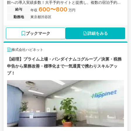
館への導入実績多数！大手予約サイトと提携し、複数の宿泊予約サ
イトを一元管理できるシステムを運営する上場企業の求人です。
600〜800
給与
年収
万円
勤務地
東京都渋谷区
ブックマーク
詳細をみる
株式会社ハピネット
【経理】プライム上場・バンダイナムコグループ／決算・税務
申告から業務改善・標準化まで一気通貫で携わりスキルアッ
プ！