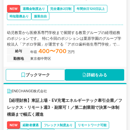
NEW
退職金制度あり
完全週休2日制
年間休日120日以上
時短勤務あり
服装自由
幼児教育から医療系専門学校まで展開する教育グループの経理総務
のポジションです。 特に今回のポジションは栗原学園のグループ学
校法人「アポロ学園」が運営する「アポロ歯科衛生専門学校」での
経理業務となります。
400〜700
給与
年収
万円
勤務地
東京都中野区
ブックマーク
詳細をみる
ENECHANGE株式会社
【経理財務】東証上場・EV充電エネルギーテック牽引企業／フ
レックス・リモート週3・副業可！／第二創業期で決算〜体制
構築まで幅広く躍進
NEW
経験者優遇
フレックス制度あり
リモートワーク可能