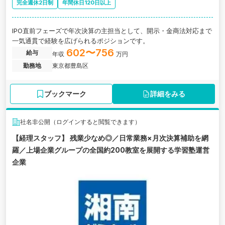
完全週休2日制
年間休日120日以上
IPO直前フェーズで年次決算の主担当として、開示・金商法対応まで
一気通貫で経験を広げられるポジションです。
602〜756
給与
年収
万円
勤務地
東京都豊島区
ブックマーク
詳細をみる
社名非公開（ログインすると閲覧できます）
【経理スタッフ】 残業少なめ◎／日常業務×月次決算補助を網
羅／上場企業グループの全国約200教室を展開する学習塾運営
企業