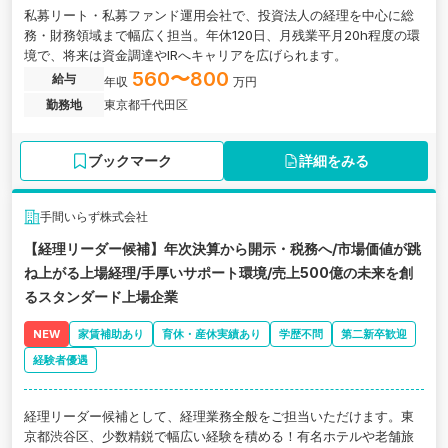
私募リート・私募ファンド運用会社で、投資法人の経理を中心に総
務・財務領域まで幅広く担当。年休120日、月残業平月20h程度の環
境で、将来は資金調達やIRへキャリアを広げられます。
560〜800
給与
年収
万円
勤務地
東京都千代田区
ブックマーク
詳細をみる
手間いらず株式会社
【経理リーダー候補】年次決算から開示・税務へ/市場価値が跳
ね上がる上場経理/手厚いサポート環境/売上500億の未来を創
るスタンダード上場企業
NEW
家賃補助あり
育休・産休実績あり
学歴不問
第二新卒歓迎
経験者優遇
経理リーダー候補として、経理業務全般をご担当いただけます。東
京都渋谷区、少数精鋭で幅広い経験を積める！有名ホテルや老舗旅