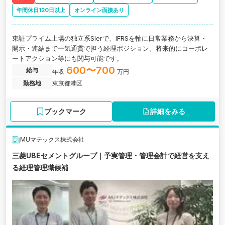
年間休日120日以上
オンライン面接あり
東証プライム上場の独立系SIerで、IFRSを軸に日常業務から決算・
開示・連結まで一気通貫で担う経理ポジション。将来的にコーポレ
ートアクション等にも関与可能です。
600〜700
給与
年収
万円
勤務地
東京都港区
ブックマーク
詳細をみる
MUマテックス株式会社
三菱UBEセメントグループ｜予実管理・管理会計で経営を支え
る経理管理職候補