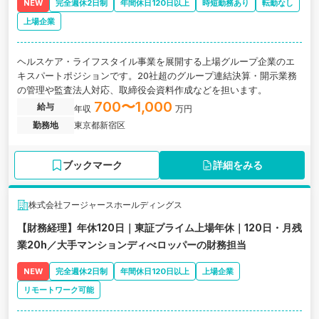
NEW
完全週休2日制
年間休日120日以上
時短勤務あり
転勤なし
上場企業
ヘルスケア・ライフスタイル事業を展開する上場グループ企業のエ
キスパートポジションです。20社超のグループ連結決算・開示業務
の管理や監査法人対応、取締役会資料作成などを担います。
700〜1,000
給与
年収
万円
勤務地
東京都新宿区
ブックマーク
詳細をみる
株式会社フージャースホールディングス
【財務経理】年休120日｜東証プライム上場年休｜120日・月残
業20h／大手マンションディべロッパーの財務担当
NEW
完全週休2日制
年間休日120日以上
上場企業
リモートワーク可能