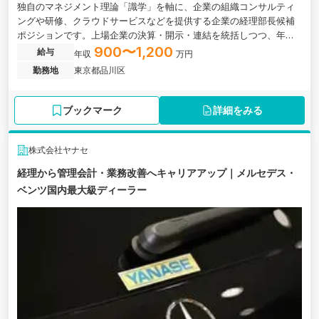
独自のマネジメント理論「識学」を軸に、企業の組織コンサルティ
ングや研修、クラウドサービスなどを提供する企業の経理部長候補
ポジションです。上場企業の決算・開示・連結を統括しつつ、年間
複数件進むM&AのPMIや子会社管理にも参画していただきます。
900〜1,200
給与
年収
万円
勤務地
東京都品川区
ブックマーク
詳細をみる
株式会社ヤナセ
経理から管理会計・業務改善へキャリアアップ｜メルセデス・
ベンツ国内最大級ディーラー