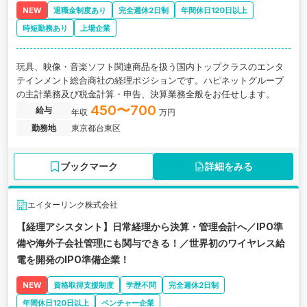
NEW
退職金制度あり
完全週休2日制
年間休日120日以上
時短勤務あり
上場企業
玩具、映像・音楽ソフト関連商品を扱う国内トップクラスのエンタ
テインメント総合商社の経理ポジションです。ハピネットグループ
の主計業務及び税金計算・申告、決算業務全般をお任せします。
450〜700
給与
年収
万円
勤務地
東京都台東区
ブックマーク
詳細をみる
エイターリンク株式会社
【経理アシスタント】日常経理から決算・管理会計へ／IPO準
備や海外子会社管理にも関与できる！／世界初のワイヤレス給
電を開発のIPO準備企業！
NEW
資格取得支援制度
学歴不問
完全週休2日制
年間休日120日以上
ベンチャー企業