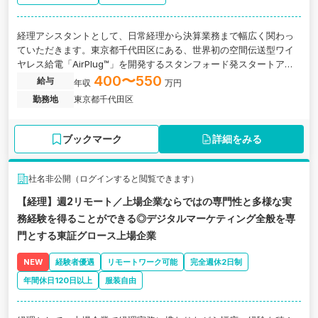
経理アシスタントとして、日常経理から決算業務まで幅広く関わっ
ていただきます。東京都千代田区にある、世界初の空間伝送型ワイ
ヤレス給電「AirPlug™」を開発するスタンフォード発スタートアッ
プ企業の求人です。
400〜550
給与
年収
万円
勤務地
東京都千代田区
ブックマーク
詳細をみる
社名非公開（ログインすると閲覧できます）
【経理】週2リモート／上場企業ならではの専門性と多様な実
務経験を得ることができる◎デジタルマーケティング全般を専
門とする東証グロース上場企業
NEW
経験者優遇
リモートワーク可能
完全週休2日制
年間休日120日以上
服装自由