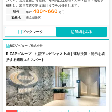
ンです。営業支援から始め、将来的には経理・人事・総務・法務を
横断し、業務改善や制度設計までをお任せします。
480〜660
給与
年収
万円
勤務地
東京都港区
ブックマーク
詳細をみる
RIZAPグループ株式会社
RIZAPグループ｜札証アンビシャス上場｜連結決算・開示を統
括する経理エキスパート