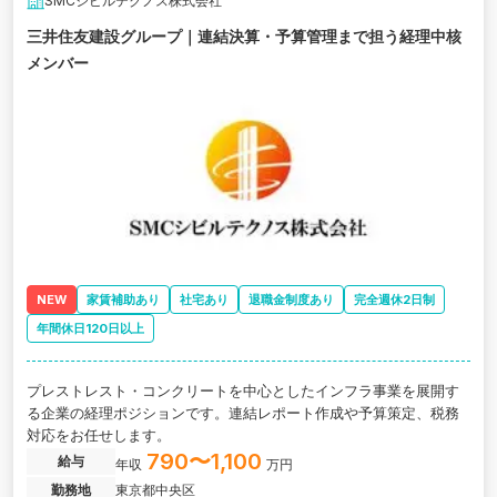
SMCシビルテクノス株式会社
三井住友建設グループ｜連結決算・予算管理まで担う経理中核
メンバー
NEW
家賃補助あり
社宅あり
退職金制度あり
完全週休2日制
年間休日120日以上
プレストレスト・コンクリートを中心としたインフラ事業を展開す
る企業の経理ポジションです。連結レポート作成や予算策定、税務
対応をお任せします。
790〜1,100
給与
年収
万円
勤務地
東京都中央区