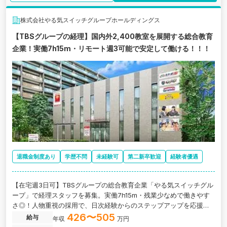
株式会社やる気スイッチグループホールディングス
【TBSグループの経理】国内外2,400教室を展開する総合教育
企業！実働7h15m・リモート週3可能で安定して働ける！！！
退職金制度あり
学歴不問
未経験可
第二新卒歓迎
経験者優遇
【在宅週3日可】TBSグループの総合教育企業「やる気スイッチグル
ープ」で経理スタッフを募集。実働7h15m・残業少なめで働きやす
さ◎！人物重視の採用で、日次経験からのステップアップを応援し
ます。
426〜505
給与
年収
万円