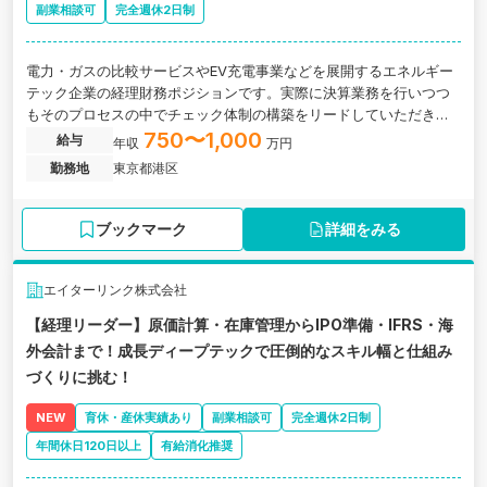
副業相談可
完全週休2日制
電力・ガスの比較サービスやEV充電事業などを展開するエネルギー
テック企業の経理財務ポジションです。実際に決算業務を行いつつ
もそのプロセスの中でチェック体制の構築をリードしていただきま
す。
750〜1,000
給与
年収
万円
勤務地
東京都港区
ブックマーク
詳細をみる
エイターリンク株式会社
【経理リーダー】原価計算・在庫管理からIPO準備・IFRS・海
外会計まで！成長ディープテックで圧倒的なスキル幅と仕組み
づくりに挑む！
NEW
育休・産休実績あり
副業相談可
完全週休2日制
年間休日120日以上
有給消化推奨