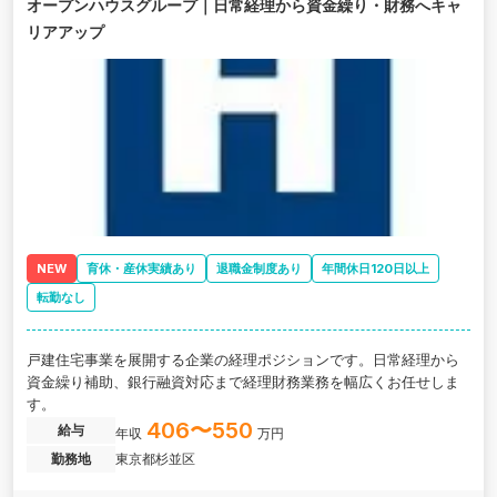
オープンハウスグループ｜日常経理から資金繰り・財務へキャ
リアアップ
NEW
育休・産休実績あり
退職金制度あり
年間休日120日以上
転勤なし
戸建住宅事業を展開する企業の経理ポジションです。日常経理から
資金繰り補助、銀行融資対応まで経理財務業務を幅広くお任せしま
す。
406〜550
給与
年収
万円
勤務地
東京都杉並区