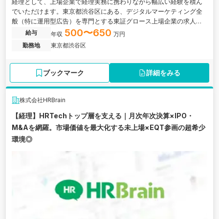
経理として、上場企業で経理実務に携わりながら幅広い経験を積ん
でいただけます。東京都渋谷区にある、デジタルマーケティング全
般（特に運用型広告）を専門とする東証グロース上場企業の求人で
す。
500〜650
給与
年収
万円
勤務地
東京都渋谷区
ブックマーク
詳細をみる
株式会社HRBrain
【経理】HRTechトップ層を支える｜月次年次決算×IPO・
M&Aを網羅。市場価値を最大化する未上場×EQT参画の超希少
環境◎