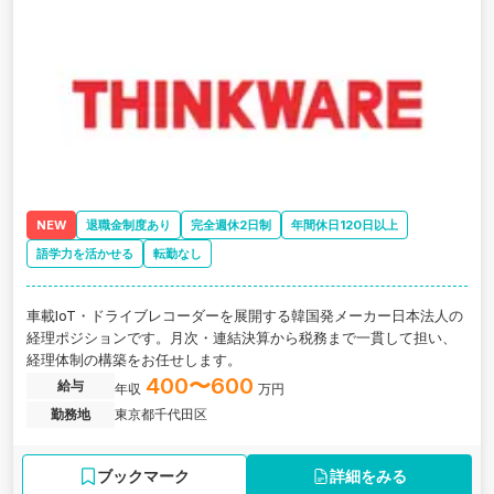
NEW
退職金制度あり
完全週休2日制
年間休日120日以上
語学力を活かせる
転勤なし
車載IoT・ドライブレコーダーを展開する韓国発メーカー日本法人の
経理ポジションです。月次・連結決算から税務まで一貫して担い、
経理体制の構築をお任せします。
400〜600
給与
年収
万円
勤務地
東京都千代田区
ブックマーク
詳細をみる