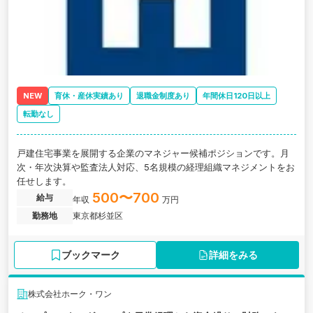
NEW
育休・産休実績あり
退職金制度あり
年間休日120日以上
転勤なし
戸建住宅事業を展開する企業のマネジャー候補ポジションです。月
次・年次決算や監査法人対応、5名規模の経理組織マネジメントをお
任せします。
500〜700
給与
年収
万円
勤務地
東京都杉並区
ブックマーク
詳細をみる
株式会社ホーク・ワン