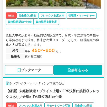
NEW
完全週休2日制
フレックス制度あり
管理職・マネージャー
資格取得奨励一時金
資格取得支援制度
急拡大中の訳あり不動産買取再販企業で、月次・年次決算の中核か
ら業務改善まで推進。将来は次世代リーダーとして、経理組織の強
化と人材育成を担います。
450〜600
給与
年収
万円
勤務地
東京都江東区
ブックマーク
詳細をみる
シンプレクス・ホールディングス株式会社
【経理】未経験歓迎！プライム上場×IFRS決算に挑戦◎フレッ
クスあり／金融×ITの独立系SIer企業
NEW
フレックス制度あり
リモートワーク可能
完全週休2日制