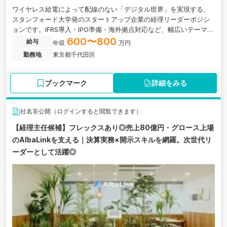
ワイヤレス給電によって配線のない「デジタル世界」を実現する、
スタンフォード大学発のスタートアップ企業の経理リーダーポジシ
ョンです。IFRS導入・IPO準備・海外拠点対応など、幅広いテーマに
関与可能です。
600〜800
給与
年収
万円
勤務地
東京都千代田区
ブックマーク
詳細をみる
社名非公開（ログインすると閲覧できます）
【経理主任候補】フレックスあり◎売上80億円・グロース上場
のAlbaLinkを支える｜決算実務×開示スキルを網羅。次世代リ
ーダーとして活躍◎