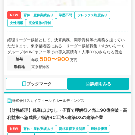
NEW
育休・産休実績あり
学歴不問
フレックス制度あり
女性活躍
完全週休2日制
経理リーダー候補として、決算業務、開示資料等の業務を担ってい
ただきます。東京都港区にある、リーダー候補募集！すかいらーく
グループやLINEヤフー等での導入実績有！人事DXのさらなる促進を
進める、急成長中のスタートアップの求人です。
500〜900
給与
年収
万円
勤務地
東京都港区
ブックマーク
詳細をみる
株式会社スカイフィールドホールディングス
【財務経理】残業ほぼなし・子育て理解◎／売上90億突破・高
利益率へ急成長／特許RC工法×建築DXの建築企業
NEW
育休・産休実績あり
資格取得支援制度
経験者優遇