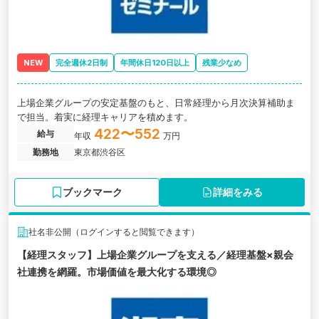
NEW
完全週休2日制
年間休日120日以上
残業少なめ
上場企業グループの安定基盤のもと、日常経理から月次決算補助ま
で担当。着実に経理キャリアを積めます。
422〜552
給与
年収
万円
勤務地
東京都渋谷区
ブックマーク
詳細をみる
社名非公開（ログインすると閲覧できます）
【経理スタッフ】上場企業グループを支える／経理基盤×親会
社連携を網羅。市場価値を最大化する環境◎