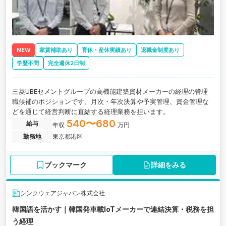
NEW
家賃補助あり
育休・産休実績あり
退職金制度あり
学歴不問
完全週休2日制
三菱UBEセメントグループの高機能建築資材メーカーの経理の管理
職候補のポジションです。月次・年次決算や予実管理、資金管理な
どを通じて経営判断に直結する経理業務を担います。
540〜680
給与
年収
万円
勤務地
東京都港区
ブックマーク
詳細をみる
シンクウェアジャパン株式会社
韓国語を活かす｜韓国発車載IoTメーカーで連結決算・税務を担
う経理