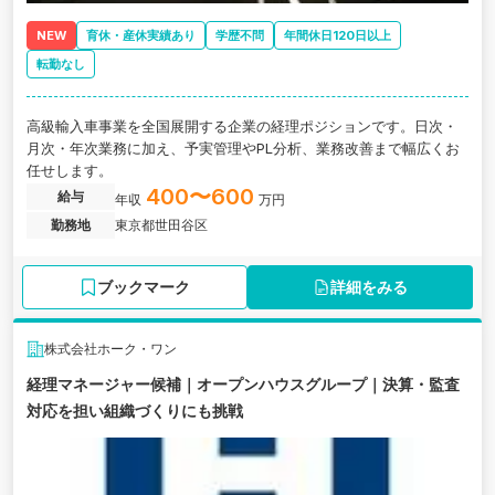
NEW
育休・産休実績あり
学歴不問
年間休日120日以上
転勤なし
高級輸入車事業を全国展開する企業の経理ポジションです。日次・
月次・年次業務に加え、予実管理やPL分析、業務改善まで幅広くお
任せします。
400〜600
給与
年収
万円
勤務地
東京都世田谷区
ブックマーク
詳細をみる
株式会社ホーク・ワン
経理マネージャー候補｜オープンハウスグループ｜決算・監査
対応を担い組織づくりにも挑戦