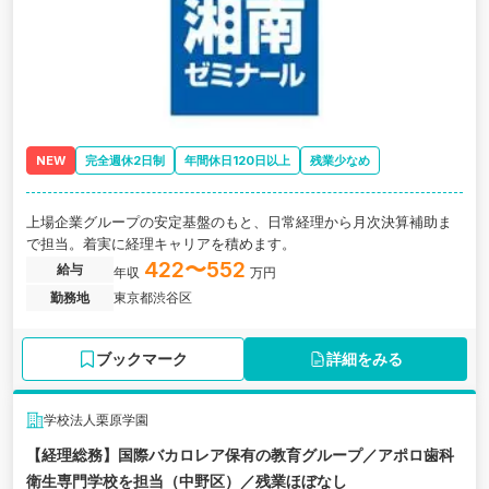
NEW
完全週休2日制
年間休日120日以上
残業少なめ
上場企業グループの安定基盤のもと、日常経理から月次決算補助ま
で担当。着実に経理キャリアを積めます。
422〜552
給与
年収
万円
勤務地
東京都渋谷区
ブックマーク
詳細をみる
学校法人栗原学園
【経理総務】国際バカロレア保有の教育グループ／アポロ歯科
衛生専門学校を担当（中野区）／残業ほぼなし