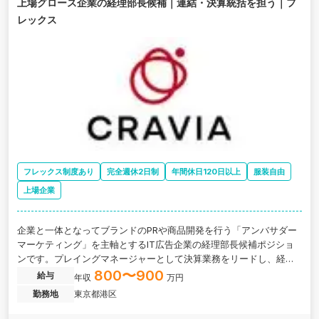
上場グロース企業の経理部長候補｜連結・決算統括を担う｜フ
レックス
フレックス制度あり
完全週休2日制
年間休日120日以上
服装自由
上場企業
企業と一体となってブランドのPRや商品開発を行う「アンバサダー
マーケティング」を主軸とするIT広告企業の経理部長候補ポジショ
ンです。プレイングマネージャーとして決算業務をリードし、経理
体制の安定運用と業務効率化を実現していただきます。
800〜900
給与
年収
万円
勤務地
東京都港区