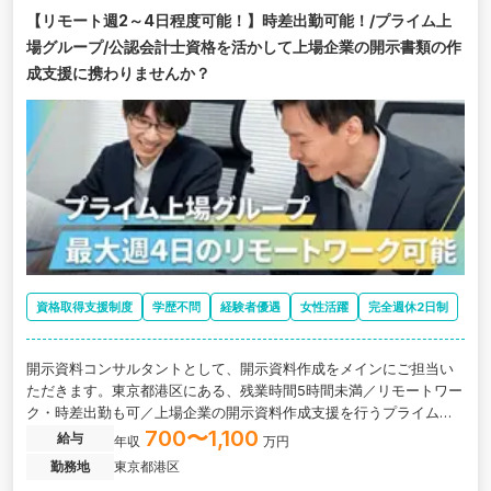
【リモート週2～4日程度可能！】時差出勤可能！/プライム上
場グループ/公認会計士資格を活かして上場企業の開示書類の作
成支援に携わりませんか？
資格取得支援制度
学歴不問
経験者優遇
女性活躍
完全週休2日制
開示資料コンサルタントとして、開示資料作成をメインにご担当い
ただきます。東京都港区にある、残業時間5時間未満／リモートワー
ク・時差出勤も可／上場企業の開示資料作成支援を行うプライム上
場子会社の求人です。
700〜1,100
給与
年収
万円
勤務地
東京都港区