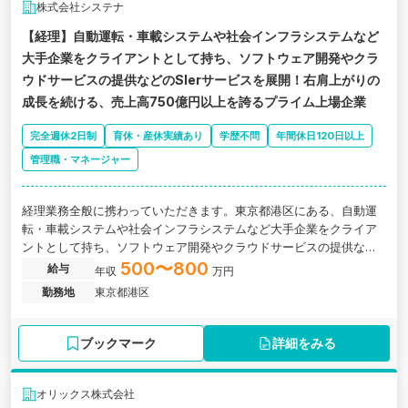
株式会社システナ
【経理】自動運転・車載システムや社会インフラシステムなど
大手企業をクライアントとして持ち、ソフトウェア開発やクラ
ウドサービスの提供などのSIerサービスを展開！右肩上がりの
成長を続ける、売上高750億円以上を誇るプライム上場企業
完全週休2日制
育休・産休実績あり
学歴不問
年間休日120日以上
管理職・マネージャー
経理業務全般に携わっていただきます。東京都港区にある、自動運
転・車載システムや社会インフラシステムなど大手企業をクライア
ントとして持ち、ソフトウェア開発やクラウドサービスの提供など
のSIerサービスを展開するプライム上場企業
500〜800
給与
年収
万円
勤務地
東京都港区
ブックマーク
詳細をみる
オリックス株式会社