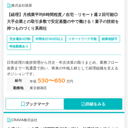
株式会社槌屋
【経理】月残業平均6時間程度／在宅・リモート週２回可能◎
大手企業との取引多数で安定基盤の中で働ける！童子の技術を
持つものづくり系商社
完全週休2日制
年間休日120日以上
リモートワーク可能
副業相談可
時短勤務あり
日常経理の進捗管理から月次・年次決算の取りまとめ、業務フロー
改善まで一気通貫で担い、将来の中核人材として経理組織を支える
ポジションです。
530〜650
給与
年収
万円
勤務地
東京都港区
ブックマーク
詳細をみる
CRAVIA株式会社