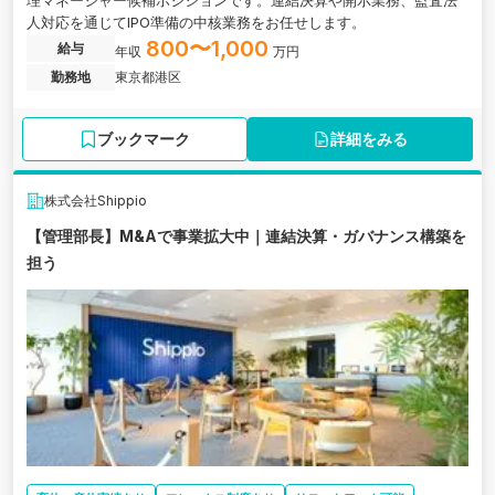
理マネージャー候補ポジションです。連結決算や開示業務、監査法
人対応を通じてIPO準備の中核業務をお任せします。
800〜1,000
給与
年収
万円
勤務地
東京都港区
ブックマーク
詳細をみる
株式会社Shippio
【管理部長】M&Aで事業拡大中｜連結決算・ガバナンス構築を
担う