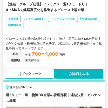
【連結・グループ経理】フレックス・週1リモート可｜
AI×M&Aで経理高度化を推進するグロース上場企業
上場企業
フレックス制度あり
リモートワーク可能
完全週休2日制
副業相談可
グロース上場企業の決算中核として、連結・開示に加えM&A子会社
のPMIや会計・税務論点の意思決定、AI活用による業務高度化まで裁
量を持ってリードできます。
700〜1,000
給与
年収
万円
勤務地
東京都港区
ブックマーク
詳細をみる
株式会社Shippio
週2リモート可｜物流DX企業の管理部長｜連結決算・ガバナン
ス構築