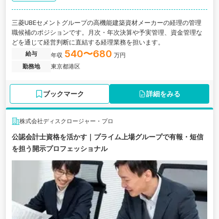
三菱UBEセメントグループの高機能建築資材メーカーの経理の管理
職候補のポジションです。月次・年次決算や予実管理、資金管理な
どを通じて経営判断に直結する経理業務を担います。
540〜680
給与
年収
万円
勤務地
東京都港区
ブックマーク
詳細をみる
株式会社ディスクロージャー・プロ
公認会計士資格を活かす｜プライム上場グループで有報・短信
を担う開示プロフェッショナル