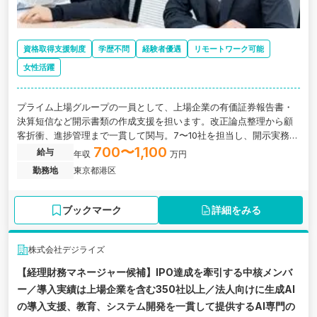
資格取得支援制度
学歴不問
経験者優遇
リモートワーク可能
女性活躍
プライム上場グループの一員として、上場企業の有価証券報告書・
決算短信など開示書類の作成支援を担います。改正論点整理から顧
客折衝、進捗管理まで一貫して関与。7〜10社を担当し、開示実務
を“作る側”として主導できる専門性の高いポジションです。
700〜1,100
給与
年収
万円
勤務地
東京都港区
ブックマーク
詳細をみる
株式会社デジライズ
【経理財務マネージャー候補】IPO達成を牽引する中核メンバ
ー／導入実績は上場企業を含む350社以上／法人向けに生成AI
の導入支援、教育、システム開発を一貫して提供するAI専門の