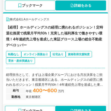
ブックマーク
詳細をみる
株式会社LAホールディングス
【経理】ホールディングスの経理に携われるポジション！定時
退社推奨で残業月平均10h！充実した福利厚生で働きやすい環
境！4年連続売上増を達成した東証グロース上場の総合不動産
デベロッパー
転勤なし
オンライン面接あり
社宅あり
資格取得支援制度
育休・産休実績あり
経理担当として、まずは上場企業グループにおける月次決算をご担
当いただきます。東京都港区にある、ホールディングスの経営に携
われるポジション！残業月平均10h！4年連続売上増を達成した東証
グロース上場の総合不動産デベロッパーの求人です。
400〜600
給与
年収
万円
勤務地
東京都港区
ブックマーク
詳細をみる