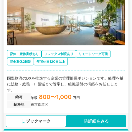
育休・産休実績あり
フレックス制度あり
リモートワーク可能
完全週休2日制
年間休日120日以上
国際物流のDXを推進する企業の管理部長ポジションです。経理を軸
に法務・総務・IT領域まで管掌し、組織基盤の構築をお任せしま
す。
800〜1,000
給与
年収
万円
勤務地
東京都港区
ブックマーク
詳細をみる