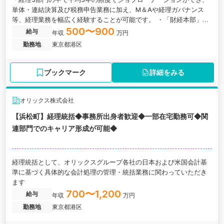
単体・連結決算及び税務申告業務に加え、M＆Aや経理ガバナンス
等、経理業務を幅広く経験することが可能です。 ・「財経本部」の
中に、経理部門のほか、財務部及び経営計画部があり、将来的に財
500〜900
給与
年収
万円
務部及び経営計画部へのジョブローテーションも可能であり、また
勤務地
東京都港区
「キャリアチャレンジ制度」等により、経理部門に留まらず、自身
が希望する部門への異動も可能です。
ブックマーク
詳細をみる
オリックス株式会社
【浜松町】経理統括◆事務所出身者歓迎◆一部在宅勤務可◆関
連部門でのキャリア形成が可能◆
経理統括として、オリックスグループ各社の日本および米国会計基
準に基づく具体的な会計処理の管理・統括業務に関わっていただき
ます
700〜1,200
給与
年収
万円
勤務地
東京都港区