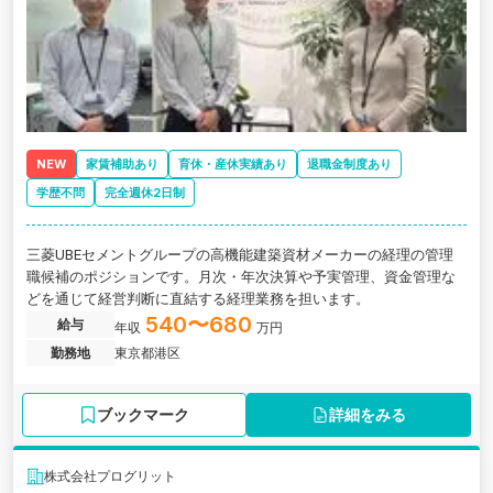
NEW
家賃補助あり
育休・産休実績あり
退職金制度あり
学歴不問
完全週休2日制
三菱UBEセメントグループの高機能建築資材メーカーの経理の管理
職候補のポジションです。月次・年次決算や予実管理、資金管理な
どを通じて経営判断に直結する経理業務を担います。
540〜680
給与
年収
万円
勤務地
東京都港区
ブックマーク
詳細をみる
株式会社プログリット