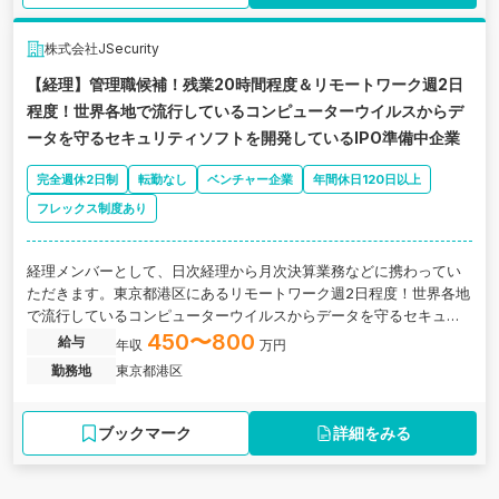
株式会社JSecurity
【経理】管理職候補！残業20時間程度＆リモートワーク週2日
程度！世界各地で流行しているコンピューターウイルスからデ
ータを守るセキュリティソフトを開発しているIPO準備中企業
完全週休2日制
転勤なし
ベンチャー企業
年間休日120日以上
フレックス制度あり
経理メンバーとして、日次経理から月次決算業務などに携わってい
ただきます。東京都港区にあるリモートワーク週2日程度！世界各地
で流行しているコンピューターウイルスからデータを守るセキュリ
ティソフトを開発しているIPO準備中企業の求人です。
450〜800
給与
年収
万円
勤務地
東京都港区
ブックマーク
詳細をみる