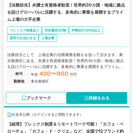
【法務担当】弁護士有資格者歓迎！世界約30カ国・地域に拠点
を設けグローバルに活躍する、多角的に事業を展開するプライ
ム上場の大手企業
フレックス制度あり
完全週休2日制
年間休日120日以上
語学力を活かせる
上場企業
法務担当として、上場企業の法務業務全般をを担って頂きます。東
京都港区にある、弁護士有資格者歓迎！世界約30カ国・地域に拠点
を設けグローバルに活躍する、多角的に事業を展開するプライム上
場の大手企業の求人です。
400〜900
給与
年収
万円
勤務地
東京都港区
ブックマーク
詳細をみる
社名非公開（ログインすると閲覧できます）
【経理】フレックス制度＆リモートワーク可能！「カフェ・ベ
ローチェ」「カフェ・ド・クリエ」など、全国で12ブランド約