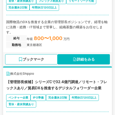
育休・産休実績あり
フレックス制度あり
リモートワーク可能
完全週休2日制
年間休日120日以上
国際物流のDXを推進する企業の管理部長ポジションです。経理を軸
に法務・総務・IT領域まで管掌し、組織基盤の構築をお任せしま
す。
800〜1,000
給与
年収
万円
勤務地
東京都港区
ブックマーク
詳細をみる
株式会社Shippio
【管理部長候補】シリーズCで32.4億円調達／リモート・フレ
ックスあり／貿易DXを推進するデジタルフォワーダー企業
ベンチャー企業
IPO準備
完全週休2日制
年間休日120日以上
育休・産休実績あり