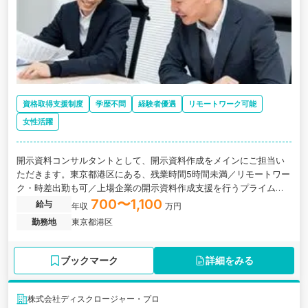
資格取得支援制度
学歴不問
経験者優遇
リモートワーク可能
女性活躍
開示資料コンサルタントとして、開示資料作成をメインにご担当い
ただきます。東京都港区にある、残業時間5時間未満／リモートワー
ク・時差出勤も可／上場企業の開示資料作成支援を行うプライム上
場子会社の求人です。
700〜1,100
給与
年収
万円
勤務地
東京都港区
ブックマーク
詳細をみる
株式会社ディスクロージャー・プロ