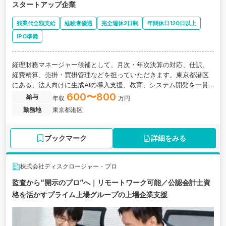
スタートアップ企業
残業代全額支給
経験者優遇
完全週休2日制
年間休日120日以上
IPO準備
経理財務マネージャー候補として、月次・年次決算の対応、仕訳、
経費精算、売掛・買掛管理などを担っていただきます。東京都港区
にある、法人向けに生成AIの導入支援、教育、システム開発を一貫
して提供するAI専門のスタートアップ企業の求人です。
600〜800
給与
年収
万円
勤務地
東京都港区
ブックマーク
詳細をみる
株式会社ディスクロージャー・プロ
監査から“開示のプロ”へ｜リモートワーク可能／公認会計士資
格を活かすプライム上場グループの上場企業支援