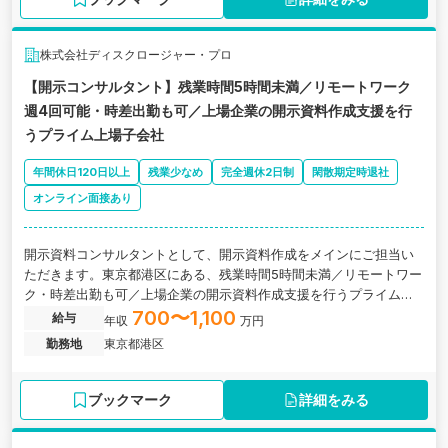
株式会社ディスクロージャー・プロ
【開示コンサルタント】残業時間5時間未満／リモートワーク
週4回可能・時差出勤も可／上場企業の開示資料作成支援を行
うプライム上場子会社
年間休日120日以上
残業少なめ
完全週休2日制
閑散期定時退社
オンライン面接あり
開示資料コンサルタントとして、開示資料作成をメインにご担当い
ただきます。東京都港区にある、残業時間5時間未満／リモートワー
ク・時差出勤も可／上場企業の開示資料作成支援を行うプライム上
場子会社の求人です。
700〜1,100
給与
年収
万円
勤務地
東京都港区
ブックマーク
詳細をみる