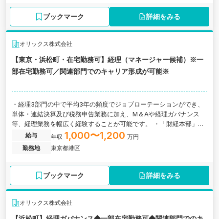
ブックマーク
詳細をみる
オリックス株式会社
【東京・浜松町・在宅勤務可】経理（マネージャー候補）※一
部在宅勤務可／関連部門でのキャリア形成が可能※
・経理3部門の中で平均3年の頻度でジョブローテーションができ、
単体・連結決算及び税務申告業務に加え、M＆Aや経理ガバナンス
等、経理業務を幅広く経験することが可能です。 ・「財経本部」の
中に、経理部門のほか、財務部及び経営計画部があり、将来的に財
1,000〜1,200
給与
年収
万円
務部及び経営計画部へのジョブローテーションも可能であり、また
勤務地
東京都港区
「キャリアチャレンジ制度」等により、経理部門に留まらず、自身
が希望する部門への異動も可能です。
ブックマーク
詳細をみる
オリックス株式会社
【浜松町】経理ガバナンス◆一部在宅勤務可◆関連部門でのキ