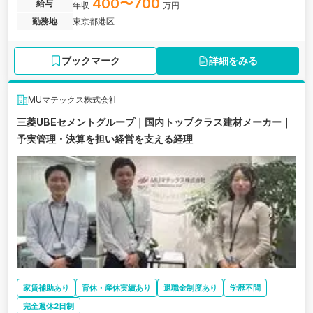
スを通じて、タクシー業界のDXを推進する企業の求人です。
400〜700
給与
年収
万円
勤務地
東京都港区
ブックマーク
詳細をみる
MUマテックス株式会社
三菱UBEセメントグループ｜国内トップクラス建材メーカー｜
予実管理・決算を担い経営を支える経理
家賃補助あり
育休・産休実績あり
退職金制度あり
学歴不問
完全週休2日制