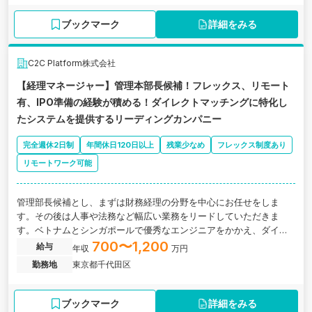
ブックマーク
詳細をみる
C2C Platform株式会社
【経理マネージャー】管理本部長候補！フレックス、リモート
有、IPO準備の経験が積める！ダイレクトマッチングに特化し
たシステムを提供するリーディングカンパニー
完全週休2日制
年間休日120日以上
残業少なめ
フレックス制度あり
リモートワーク可能
管理部長候補とし、まずは財務経理の分野を中心にお任せをしま
す。その後は人事や法務など幅広い業務をリードしていただきま
す。ベトナムとシンガポールで優秀なエンジニアをかかえ、ダイレ
クトマッチグサービスで成長を遂げるIPO準備企業！
700〜1,200
給与
年収
万円
勤務地
東京都千代田区
ブックマーク
詳細をみる