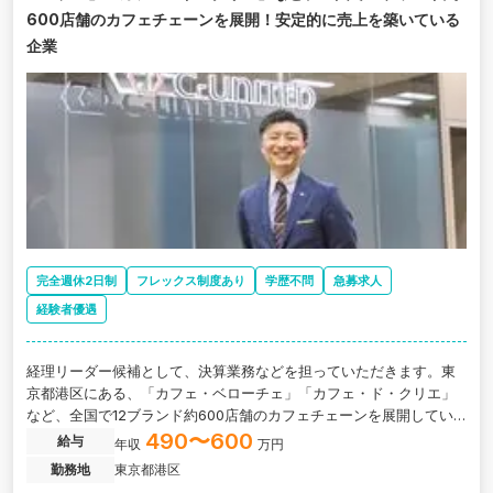
600店舗のカフェチェーンを展開！安定的に売上を築いている
企業
完全週休2日制
フレックス制度あり
学歴不問
急募求人
経験者優遇
経理リーダー候補として、決算業務などを担っていただきます。東
京都港区にある、「カフェ・ベローチェ」「カフェ・ド・クリエ」
など、全国で12ブランド約600店舗のカフェチェーンを展開してい
る企業の求人です。
490〜600
給与
年収
万円
勤務地
東京都港区