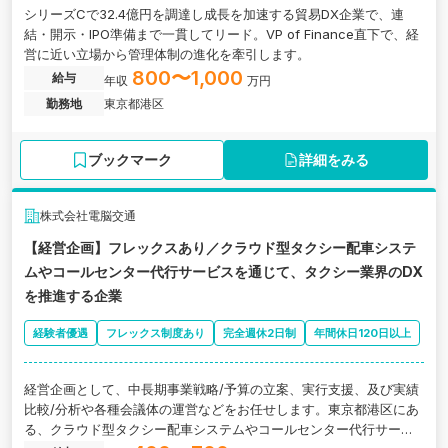
シリーズCで32.4億円を調達し成長を加速する貿易DX企業で、連
結・開示・IPO準備まで一貫してリード。VP of Finance直下で、経
営に近い立場から管理体制の進化を牽引します。
800〜1,000
給与
年収
万円
勤務地
東京都港区
ブックマーク
詳細をみる
株式会社電脳交通
【経営企画】フレックスあり／クラウド型タクシー配車システ
ムやコールセンター代行サービスを通じて、タクシー業界のDX
を推進する企業
経験者優遇
フレックス制度あり
完全週休2日制
年間休日120日以上
経営企画として、中長期事業戦略/予算の立案、実行支援、及び実績
比較/分析や各種会議体の運営などをお任せします。東京都港区にあ
る、クラウド型タクシー配車システムやコールセンター代行サービ