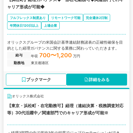
ャリア形成が可能◆
フルフレックス制度あり
リモートワーク可能
完全週休2日制
年間休日120日以上
上場企業
オリックスグループの米国会計基準連結財務諸表の正確性確保を目
的とした経理ガバナンスに関する業務に関わっていただきます。
700〜1,200
給与
年収
万円
勤務地
東京都港区
ブックマーク
詳細をみる
オリックス株式会社
【東京・浜松町・在宅勤務可】経理（連結決算・税務調査対応
等）30代活躍中／関連部門でのキャリア形成が可能※
・経理3部門の中で平均3年の頻度でジョブローテーションができ、