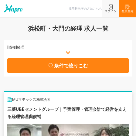
条件で絞りこむ
採用担当者の方はこちら
ログイン
会員登録
浜松町・大門の経理 求人一覧
[職種]
経理
条件で絞りこむ
MUマテックス株式会社
三菱UBEセメントグループ｜予実管理・管理会計で経営を支え
る経理管理職候補