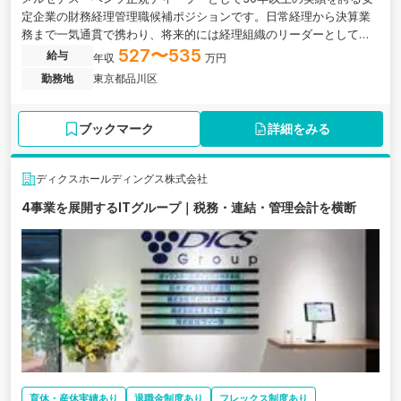
定企業の財務経理管理職候補ポジションです。日常経理から決算業
務まで一気通貫で携わり、将来的には経理組織のリーダーとして活
躍いただきます。
527〜535
給与
年収
万円
勤務地
東京都品川区
ブックマーク
詳細をみる
ディクスホールディングス株式会社
4事業を展開するITグループ｜税務・連結・管理会計を横断
育休・産休実績あり
退職金制度あり
フレックス制度あり