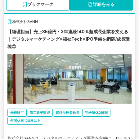
新規事業や会計論点整理など、経営に近い立場で経験を積める環境
ブックマーク
詳細をみる
があります。 また、経理財務部長直下で業務を行うため、レビュ
ー・フィードバックを受けながらスピード感を持って成長できる点
も特徴です。将来的には決算主担当、IPO関連業務、経営管理領域ま
株式会社SANN
でキャリアを広げていくことが期待されています。 「IPO準備に携
【経理担当】売上35億円・3年連続140％超成長企業を支える
わりたい」「若いうちから市場価値を高めたい」「成長企業で裁量
｜デジタルマーケティング×福祉Tech×IPO準備を網羅/成長環
を持って働きたい」という方に非常にマッチするポジションです。
境◎
未経験可
第二新卒歓迎
資格受験者歓迎
完全週休2日制
年間休日120日以上
株式会社SANNは、デジタルマーケティング事業を主軸に、セールス