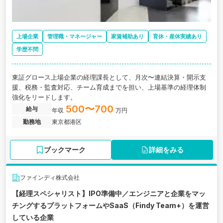
上場企業
管理職・マネージャー
家賃補助あり
育休・産休実績あり
学歴不問
東証グロース上場企業の経理課長として、月次〜連結決算・開示支
援、税務・監査対応、チーム育成までを担い、上場基準の経理体制
強化をリードします。
500〜700
給与
年収
万円
勤務地
東京都港区
ブックマーク
詳細をみる
ファインディ株式会社
【経理スペシャリスト】IPO準備中／エンジニアと企業をマッ
チングするプラットフォームやSaaS（Findy Team+）を運営
している企業