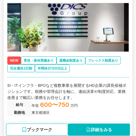
NEW
育休・産休実績あり
退職金制度あり
フレックス制度あり
完全週休2日制
年間休日120日以上
SI・ITインフラ・BPOなど複数事業を展開するHD企業の課長候補ポ
ジションです。税務や管理会計を軸に、連結決算や制度対応、業務
改善まで幅広い業務をお任せします。
600〜750
給与
年収
万円
勤務地
東京都港区
ブックマーク
詳細をみる