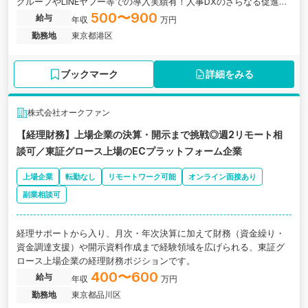
グループやLINEヤフー等での導入実績有！人事DXのさらなる促進を
進める、急成長中のスタートアップの求人です。
500〜900
給与
年収
万円
勤務地
東京都港区
ブックマーク
詳細をみる
株式会社オークファン
【経理財務】上場企業の決算・開示まで挑戦◎週2リモート相
談可／東証グロース上場のECプラットフォーム企業
上場企業
転勤なし
リモートワーク可能
オンライン面接あり
副業相談可
経理サポートから入り、月次・年次決算に加えて財務（資金繰り・
資金調達支援）や開示資料作成まで経験領域を広げられる、東証グ
ロース上場企業の経理財務ポジションです。
400〜600
給与
年収
万円
勤務地
東京都品川区