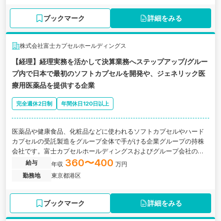
ブックマーク
詳細をみる
株式会社富士カプセルホールディングス
【経理】経理実務を活かして決算業務へステップアップ/グルー
プ内で日本で最初のソフトカプセルを開発や、ジェネリック医
療用医薬品を提供する企業
完全週休2日制
年間休日120日以上
医薬品や健康食品、化粧品などに使われるソフトカプセルやハード
カプセルの受託製造をグループ全体で手がける企業グループの持株
会社です。富士カプセルホールディングスおよびグループ会社の経
理実務をお任せします。
360〜400
給与
年収
万円
勤務地
東京都港区
ブックマーク
詳細をみる