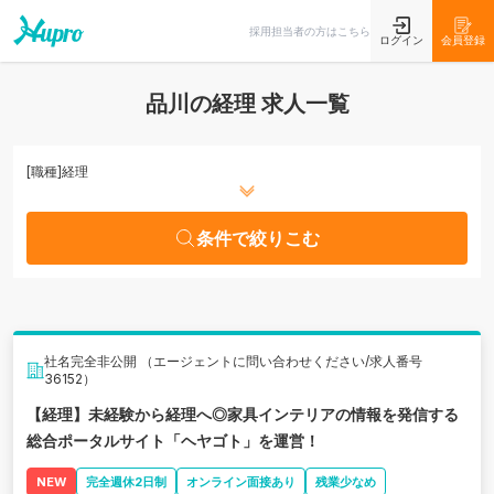
条件で絞りこむ
採用担当者の方はこちら
ログイン
会員登録
品川の経理 求人一覧
[職種]
経理
条件で絞りこむ
社名完全非公開 （エージェントに問い合わせください/求人番号
36152）
【経理】未経験から経理へ◎家具インテリアの情報を発信する
総合ポータルサイト「ヘヤゴト」を運営！
NEW
完全週休2日制
オンライン面接あり
残業少なめ