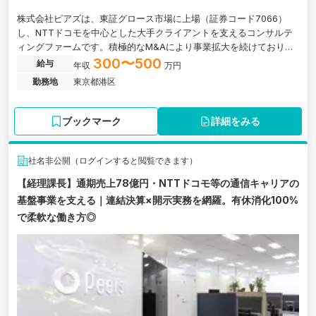
株式会社ピアズは、東証グロース市場に上場（証券コード7066）
し、NTTドコモを中心とした大手クライアントを支えるコンサルテ
ィングファームです。積極的なM&Aにより事業拡大を続けており、
通期売上高予想は78億円（前期比27.8%増）と好調です。今回は経
300〜500
給与
年収
万円
理部門の体制強化に伴い、経理メンバーを募集します。仕訳入力や
勤務地
東京都港区
請求書・領収書処理といった日常経理業務からスタートし、月次決
算補助、固定資産管理へとステップアップできるポジションです。
上場企業ならではの正確な経理実務を経験しながら、着実にキャリ
ブックマーク
詳細をみる
アを積んでいただけます。有給休暇取得率100%など、柔軟な働き方
が根付いた環境です。
社名非公開（ログインすると閲覧できます）
【経理課長】通期売上78億円・NTTドコモ等の通信キャリアの
基盤事業を支える｜連結決算×開示実務を網羅。有休消化100%
で柔軟な働き方◎