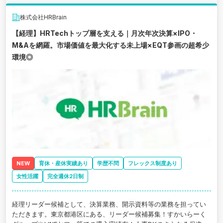
株式会社HRBrain
【経理】HRTechトップ層を支える｜月次年次決算×IPO・
M&Aを網羅。市場価値を最大化する未上場×EQT参画の超希少
環境◎
NEW
育休・産休実績あり
学歴不問
フレックス制度あり
女性活躍
完全週休2日制
経理リーダー候補として、決算業務、開示資料等の業務を担ってい
ただきます。東京都港区にある、リーダー候補募集！すかいらーく