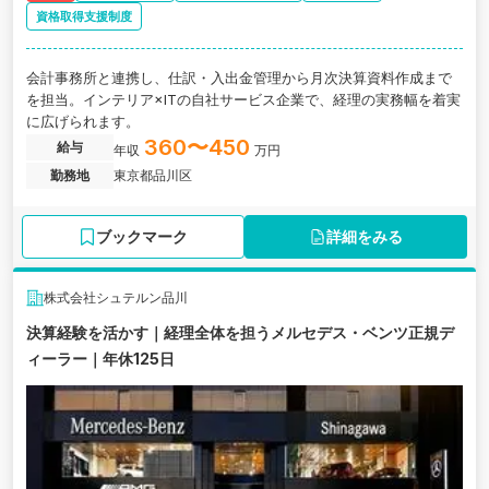
資格取得支援制度
会計事務所と連携し、仕訳・入出金管理から月次決算資料作成まで
を担当。インテリア×ITの自社サービス企業で、経理の実務幅を着実
に広げられます。
360〜450
給与
年収
万円
勤務地
東京都品川区
ブックマーク
詳細をみる
株式会社シュテルン品川
決算経験を活かす｜経理全体を担うメルセデス・ベンツ正規デ
ィーラー｜年休125日