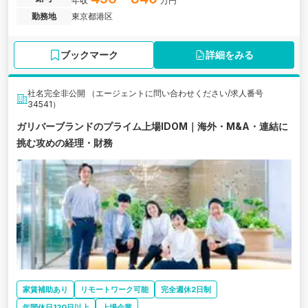
年収
万円
勤務地
東京都港区
ブックマーク
詳細をみる
社名完全非公開 （エージェントに問い合わせください/求人番号
34541）
ガリバーブランドのプライム上場IDOM｜海外・M&A・連結に
挑む攻めの経理・財務
家賃補助あり
リモートワーク可能
完全週休2日制
年間休日120日以上
上場企業