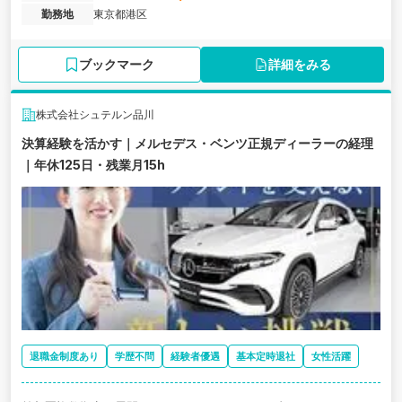
勤務地
東京都港区
ブックマーク
詳細をみる
株式会社シュテルン品川
決算経験を活かす｜メルセデス・ベンツ正規ディーラーの経理
｜年休125日・残業月15h
退職金制度あり
学歴不問
経験者優遇
基本定時退社
女性活躍