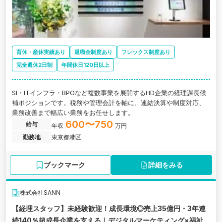
育休・産休実績あり
退職金制度あり
フレックス制度あり
完全週休2日制
年間休日120日以上
SI・ITインフラ・BPOなど複数事業を展開するHD企業の経理課長候
補ポジションです。税務や管理会計を軸に、連結決算や制度対応、
業務改善まで幅広い業務をお任せします。
600〜750
給与
年収
万円
勤務地
東京都港区
ブックマーク
詳細をみる
株式会社SANN
【経理スタッフ】未経験歓迎！成長環境◎売上35億円・3年連
続140％超成長企業を支える｜デジタルマーケティング×福祉