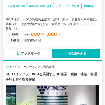
完全週休2日制
年間休日120日以上
リモートワーク可能
IPO準備
IPO準備フェーズの急成長企業で、決算・開示・監査対応を中核に、
業務フロー改善や内部統制まで一気通貫で担う経理スペシャリスト
募集です。
800〜1,000
給与
年収
万円
勤務地
東京都品川区
ブックマーク
詳細をみる
ディクスホールディングス株式会社
SI・ITインフラ・BPOを展開するHD企業｜税務・連結・管理
会計を担う課長候補