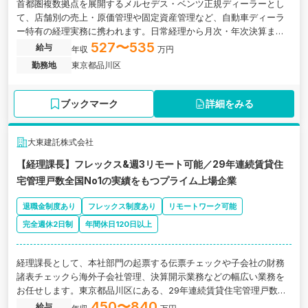
首都圏複数拠点を展開するメルセデス・ベンツ正規ディーラーとし
て、店舗別の売上・原価管理や固定資産管理など、自動車ディーラ
ー特有の経理実務に携われます。日常経理から月次・年次決算まで
一貫して担当し、将来的には経理組織の中核として業務改善やマネ
527〜535
給与
年収
万円
ジメントにも挑戦できる環境です。
勤務地
東京都品川区
ブックマーク
詳細をみる
大東建託株式会社
【経理課長】フレックス&週3リモート可能／29年連続賃貸住
宅管理戸数全国No1の実績をもつプライム上場企業
退職金制度あり
フレックス制度あり
リモートワーク可能
完全週休2日制
年間休日120日以上
経理課長として、本社部門の起票する伝票チェックや子会社の財務
諸表チェックら海外子会社管理、決算開示業務などの幅広い業務を
お任せします。東京都品川区にある、29年連続賃貸住宅管理戸数全
国No1の実績をもつプライム上場企業の求人です。
450〜840
給与