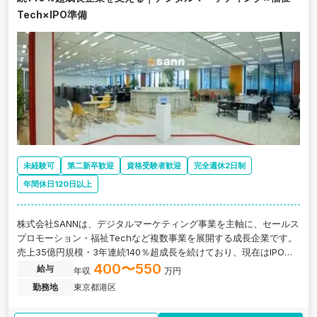
Tech×IPO準備
未経験可
第二新卒歓迎
資格受験者歓迎
完全週休2日制
年間休日120日以上
株式会社SANNは、デジタルマーケティング事業を主軸に、セールス
プロモーション・福祉Techなど複数事業を展開する成長企業です。
売上35億円規模・3年連続140％超成長を続けており、現在はIPO準
備（N-3〜N-2フェーズ）に向け、管理部門体制の強化を進めていま
400〜550
給与
年収
万円
す。 今回募集する経理ポジションでは、日次業務から月次・年次決
勤務地
東京都港区
算補助、IPO準備、監査法人対応など、成長フェーズならではの幅広
い業務に携わることが可能です。単なるルーティン業務ではなく、