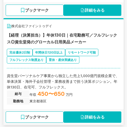
ブックマーク
詳細をみる
株式会社ファイントゥデイ
【経理（決算担当）】年休130日｜在宅勤務可／フルフレック
ス◎資生堂発のグローカル日用美品メーカー
完全週休2日制
年間休日120日以上
リモートワーク可能
フルフレックス制度あり
育休・産休実績あり
資生堂パーソナルケア事業から独立した売上1,000億円規模企業で、
単体決算・海外子会社管理・業務改善まで担う決算ポジション。年
休130日、在宅可、フルフレックス。
450〜650
給与
年収
万円
勤務地
東京都港区
ブックマーク
詳細をみる