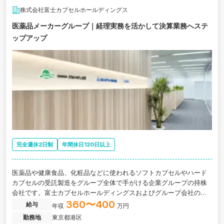
株式会社富士カプセルホールディングス
医薬品メーカーグループ｜経理実務を活かして決算業務へステ
ップアップ
完全週休2日制
年間休日120日以上
医薬品や健康食品、化粧品などに使われるソフトカプセルやハード
カプセルの受託製造をグループ全体で手がける企業グループの持株
会社です。富士カプセルホールディングスおよびグループ会社の経
理実務をお任せします。
360〜400
給与
年収
万円
勤務地
東京都港区