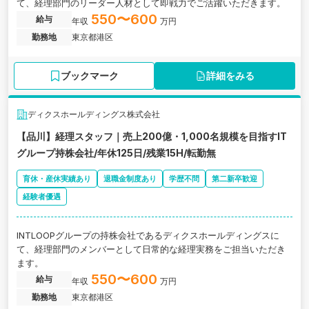
て、経理部門のリーダー人材として即戦力でご活躍いただきます。
550〜600
給与
年収
万円
勤務地
東京都港区
ブックマーク
詳細をみる
ディクスホールディングス株式会社
【品川】経理スタッフ｜売上200億・1,000名規模を目指すIT
グループ持株会社/年休125日/残業15H/転勤無
育休・産休実績あり
退職金制度あり
学歴不問
第二新卒歓迎
経験者優遇
INTLOOPグループの持株会社であるディクスホールディングスに
て、経理部門のメンバーとして日常的な経理実務をご担当いただき
ます。
550〜600
給与
年収
万円
勤務地
東京都港区