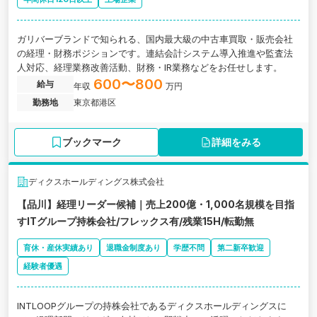
ガリバーブランドで知られる、国内最大級の中古車買取・販売会社
の経理・財務ポジションです。連結会計システム導入推進や監査法
人対応、経理業務改善活動、財務・IR業務などをお任せします。
600〜800
給与
年収
万円
勤務地
東京都港区
ブックマーク
詳細をみる
ディクスホールディングス株式会社
【品川】経理リーダー候補｜売上200億・1,000名規模を目指
すITグループ持株会社/フレックス有/残業15H/転勤無
育休・産休実績あり
退職金制度あり
学歴不問
第二新卒歓迎
経験者優遇
INTLOOPグループの持株会社であるディクスホールディングスに