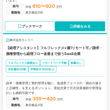
います。
610〜920
給与
年収
万円
勤務地
東京都品川区
ブックマーク
詳細をみる
株式会社カンリー
【経理アシスタント】フルフレックス×週1リモート可／請求・
債権管理から経理フロー改善まで担うSaaS企業
フルフレックス制度あり
リモートワーク可能
転勤なし
完全週休2日制
年間休日120日以上
請求・債権管理と契約管理を軸に、急成長フェーズの「締めの速さ
と正確性」を支えるポジション。意欲次第で月次決算補助や管理会
計にも挑戦可能です。
355〜420
給与
年収
万円
勤務地
東京都品川区