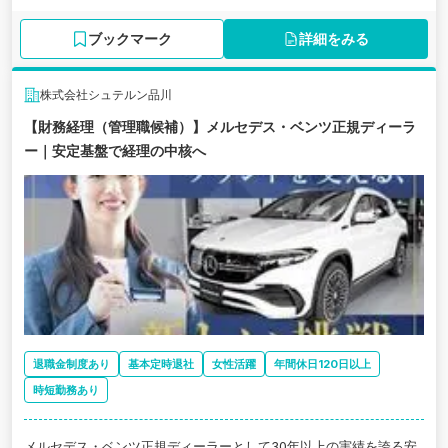
ブックマーク
詳細をみる
株式会社シュテルン品川
【財務経理（管理職候補）】メルセデス・ベンツ正規ディーラ
ー｜安定基盤で経理の中核へ
退職金制度あり
基本定時退社
女性活躍
年間休日120日以上
時短勤務あり
メルセデス・ベンツ正規ディーラーとして30年以上の実績を誇る安