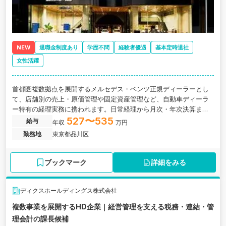
NEW
退職金制度あり
学歴不問
経験者優遇
基本定時退社
女性活躍
首都圏複数拠点を展開するメルセデス・ベンツ正規ディーラーとし
て、店舗別の売上・原価管理や固定資産管理など、自動車ディーラ
ー特有の経理実務に携われます。日常経理から月次・年次決算まで
一貫して担当し、将来的には経理組織の中核として業務改善やマネ
527〜535
給与
年収
万円
ジメントにも挑戦できる環境です。
勤務地
東京都品川区
ブックマーク
詳細をみる
ディクスホールディングス株式会社
複数事業を展開するHD企業｜経営管理を支える税務・連結・管
理会計の課長候補