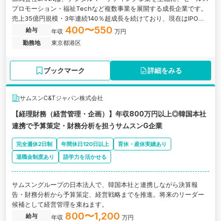
プロモーション・福祉Techなど複数事業を展開する成長企業です。
売上35億円規模・3年連続140％超成長を続けており、現在はIPO準
備（N-3〜N-2フェーズ）に向け、管理部門体制の強化を進めていま
400〜550
給与
年収
万円
す。 今回募集する経理ポジションでは、日次業務から月次・年次決
勤務地
東京都港区
算補助、IPO準備、監査法人対応など、成長フェーズならではの幅広
い業務に携わることが可能です。単なるルーティン業務ではなく、
新規事業や会計論点整理など、経営に近い立場で経験を積める環境
ブックマーク
詳細をみる
があります。 また、経理財務部長直下で業務を行うため、レビュ
ー・フィードバックを受けながらスピード感を持って成長できる点
も特徴です。将来的には決算主担当、IPO関連業務、経営管理領域ま
サムスンC&Tジャパン株式会社
でキャリアを広げていくことが期待されています。 「IPO準備に携
【経理財務（経営管理・企画）】年収800万円以上◎韓国本社
わりたい」「若いうちから市場価値を高めたい」「成長企業で裁量
連携で予算策定・財務分析を担うサムスンG企業
を持って働きたい」という方に非常にマッチするポジションです。
完全週休2日制
年間休日120日以上
育休・産休実績あり
退職金制度あり
語学力を活かせる
サムスングループの日本法人で、韓国本社と連携しながら決算報
告・財務分析から予算策定、経営戦略までを推進。将来のリーダー
候補として経営管理を束ねます。
800〜1,200
給与
年収
万円