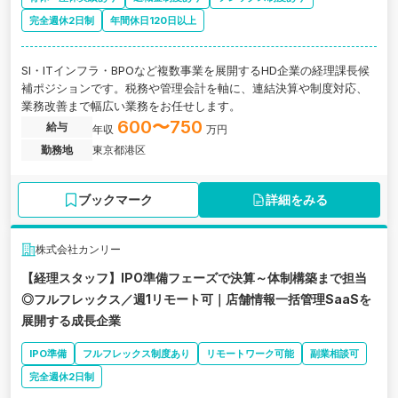
完全週休2日制
年間休日120日以上
SI・ITインフラ・BPOなど複数事業を展開するHD企業の経理課長候
補ポジションです。税務や管理会計を軸に、連結決算や制度対応、
業務改善まで幅広い業務をお任せします。
600〜750
給与
年収
万円
勤務地
東京都港区
ブックマーク
詳細をみる
株式会社カンリー
【経理スタッフ】IPO準備フェーズで決算～体制構築まで担当
◎フルフレックス／週1リモート可｜店舗情報一括管理SaaSを
展開する成長企業
IPO準備
フルフレックス制度あり
リモートワーク可能
副業相談可
完全週休2日制