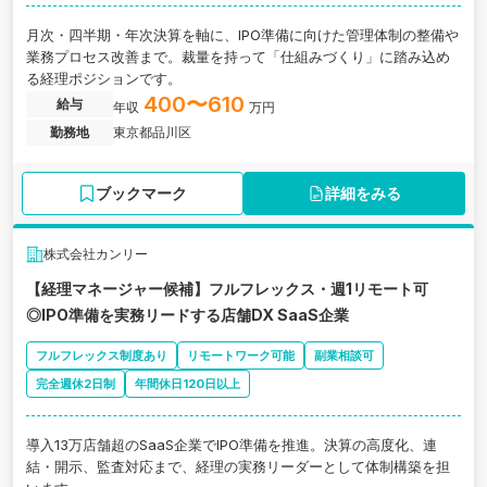
月次・四半期・年次決算を軸に、IPO準備に向けた管理体制の整備や
業務プロセス改善まで。裁量を持って「仕組みづくり」に踏み込め
る経理ポジションです。
400〜610
給与
年収
万円
勤務地
東京都品川区
ブックマーク
詳細をみる
株式会社カンリー
【経理マネージャー候補】フルフレックス・週1リモート可
◎IPO準備を実務リードする店舗DX SaaS企業
フルフレックス制度あり
リモートワーク可能
副業相談可
完全週休2日制
年間休日120日以上
導入13万店舗超のSaaS企業でIPO準備を推進。決算の高度化、連
結・開示、監査対応まで、経理の実務リーダーとして体制構築を担