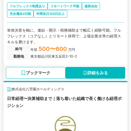
フルフレックス制度あり
リモートワーク可能
服装自由
完全週休2日制
年間休日120日以上
単体決算を軸に、連結・開示・税務補助まで幅広く経験可能。フル
フレックス（コアなし）とリモート併用で、上場企業水準の経理ス
キルを磨けます。
500〜600
給与
年収
万円
勤務地
東京都品川区東五反田2-10-2
ブックマーク
詳細をみる
株式会社八芳園ホールディングス
日常経理〜決算補助まで｜落ち着いた組織で長く働ける経理ポ
ジション