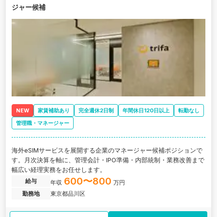
ジャー候補
NEW
家賃補助あり
完全週休2日制
年間休日120日以上
転勤なし
管理職・マネージャー
海外eSIMサービスを展開する企業のマネージャー候補ポジションで
す。月次決算を軸に、管理会計・IPO準備・内部統制・業務改善まで
幅広い経理実務をお任せします。
600〜800
給与
年収
万円
勤務地
東京都品川区