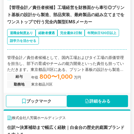
【管理会計／責任者候補】工場経営を財務面から牽引◎プリン
ト基板の設計から製造、部品実装、最終製品の組み立てまでを
ワンストップで行う完全内製型EMSメーカー
退職金制度あり
経験者優遇
完全週休2日制
年間休日120日以上
語学力を活かせる
管理会計／責任者候補として、国内工場およびタイ工場の原価管理
を担当し、部下の育成やチームの能力開発といった責任も担ってい
ただきます。東京都品川区にある、プリント基板の設計から製造、
部品実装、最終製品の組み立てまでをワンストップで行う完全内製
800〜1,000
給与
年収
万円
型EMSメーカーの求人です。
勤務地
東京都品川区
ブックマーク
詳細をみる
株式会社八芳園ホールディングス
仕訳〜決算補助まで幅広く経験｜白金台の歴史的庭園ブランド