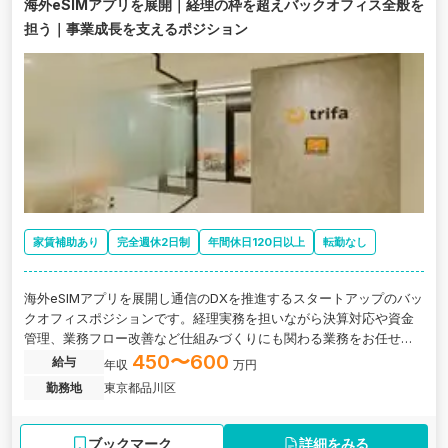
海外eSIMアプリを展開｜経理の枠を超えバックオフィス全般を
担う｜事業成長を支えるポジション
家賃補助あり
完全週休2日制
年間休日120日以上
転勤なし
海外eSIMアプリを展開し通信のDXを推進するスタートアップのバッ
クオフィスポジションです。経理実務を担いながら決算対応や資金
管理、業務フロー改善など仕組みづくりにも関わる業務をお任せし
ます。
450〜600
給与
年収
万円
勤務地
東京都品川区
ブックマーク
詳細をみる