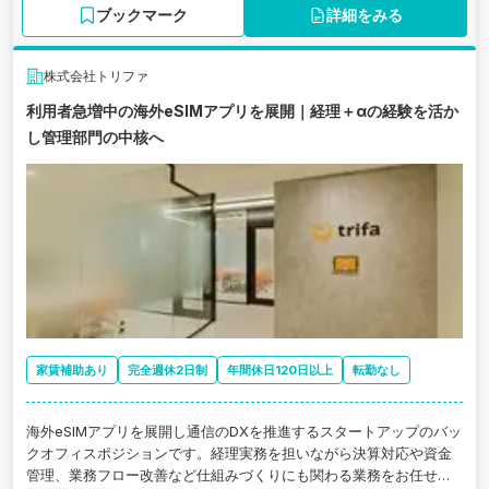
ブックマーク
詳細をみる
株式会社トリファ
利用者急増中の海外eSIMアプリを展開｜経理＋αの経験を活か
し管理部門の中核へ
家賃補助あり
完全週休2日制
年間休日120日以上
転勤なし
海外eSIMアプリを展開し通信のDXを推進するスタートアップのバッ
クオフィスポジションです。経理実務を担いながら決算対応や資金
管理、業務フロー改善など仕組みづくりにも関わる業務をお任せし