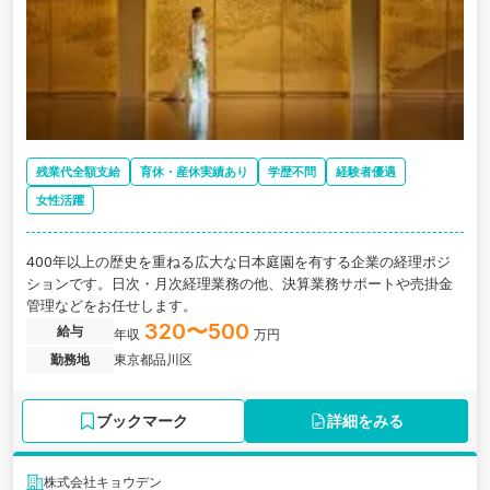
残業代全額支給
育休・産休実績あり
学歴不問
経験者優遇
女性活躍
400年以上の歴史を重ねる広大な日本庭園を有する企業の経理ポジ
ションです。日次・月次経理業務の他、決算業務サポートや売掛金
管理などをお任せします。
320〜500
給与
年収
万円
勤務地
東京都品川区
ブックマーク
詳細をみる
株式会社キョウデン