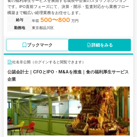
食の福利厚生サービスを展開する成長中企業のスタッフポジション
です。IPO直前フェーズにて、決算・開示・監査対応から業務フロー
構築まで幅広い経理業務をお任せします。
500〜800
給与
年収
万円
勤務地
東京都品川区
ブックマーク
詳細をみる
社名非公開（ログインすると閲覧できます）
公認会計士｜CFOとIPO・M&Aを推進｜食の福利厚生サービス
企業