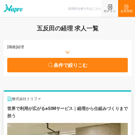
条件で絞りこむ
採用担当者の方はこちら
ログイン
会員登録
五反田の経理 求人一覧
[職種]
経理
条件で絞りこむ
株式会社トリファ
世界で利用が広がるeSIMサービス｜経理から仕組みづくりまで
担う