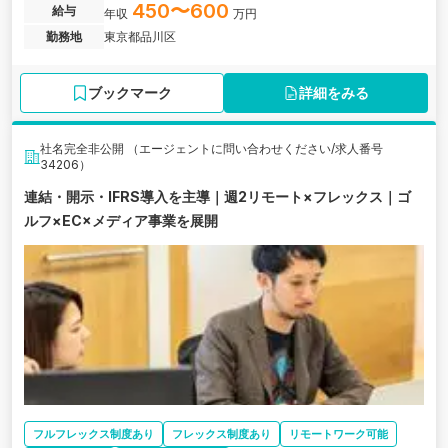
ます。
450〜600
給与
年収
万円
勤務地
東京都品川区
ブックマーク
詳細をみる
社名完全非公開 （エージェントに問い合わせください/求人番号
34206）
連結・開示・IFRS導入を主導｜週2リモート×フレックス｜ゴ
ルフ×EC×メディア事業を展開
フルフレックス制度あり
フレックス制度あり
リモートワーク可能