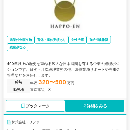
残業代全額支給
育休・産休実績あり
女性活躍
有給消化推奨
残業少なめ
400年以上の歴史を重ねる広大な日本庭園を有する企業の経理ポジ
ションです。日次・月次経理業務の他、決算業務サポートや売掛金
管理などをお任せします。
320〜500
給与
年収
万円
勤務地
東京都品川区
ブックマーク
詳細をみる
株式会社トリファ