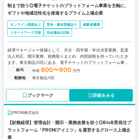
制まで担う◎電子チケットのプラットフォーム事業を主軸に、
ギフトや地域活性化を推進するプライム上場企業
オンライン面接あり
育休・産休実績あり
経験者優遇
リモートワーク可能
完全週休2日制
経理マネージャー候補として、月次・四半期・年次決算業務、監査
法人対応、開示業務、税務取りまとめ、内部統制を担っていただき
ます。東京都品川区にある、電子チケットのプラットフォーム事業
を主軸に、ギフトや地域活性化サービスを展開するプライム上場企
600〜800
給与
年収
万円
業の求人です。
勤務地
東京都品川区
ブックマーク
詳細をみる
PRONI株式会社
【財務経理】管理会計・開示・業務改善を担う◎BtoB受発注プ
ラットフォーム「PRONIアイミツ」を運営するグロース上場企
業