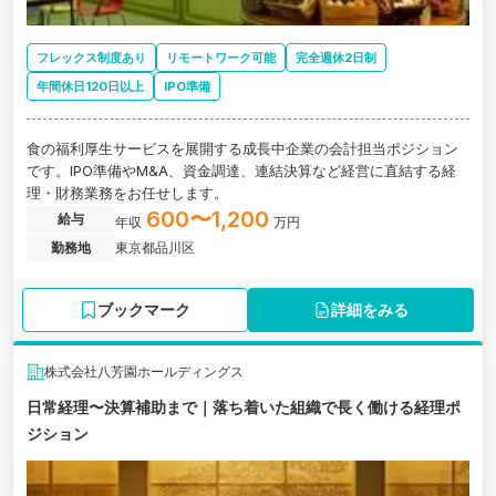
フレックス制度あり
リモートワーク可能
完全週休2日制
年間休日120日以上
IPO準備
食の福利厚生サービスを展開する成長中企業の会計担当ポジション
です。IPO準備やM&A、資金調達、連結決算など経営に直結する経
理・財務業務をお任せします。
600〜1,200
給与
年収
万円
勤務地
東京都品川区
ブックマーク
詳細をみる
株式会社八芳園ホールディングス
日常経理〜決算補助まで｜落ち着いた組織で長く働ける経理ポ
ジション