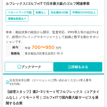
ルフレックス/ゴルフ×ITで日本最大級のゴルフ関連事業
リモートワーク可能
転勤なし
完全週休2日制
年間休日120日以上
退職金制度あり
単体・連結決算の統括から開示、監査対応、IFRS導入等の会計PJま
で。経理のプレイングマネージャーとして組織と数字を動かすポジ
ションです。
700〜950
給与
年収
万円
勤務地
東京都品川区東五反田2-10-2
ブックマーク
詳細をみる
社名完全非公開 （エージェントに問い合わせください/求人番号
33708）
【経理スタッフ】週2~3リモート可フルフレックス（コアタイ
ムなし）／リモート可｜ゴルフ×ITで国内最大級サービスを展
開する企業