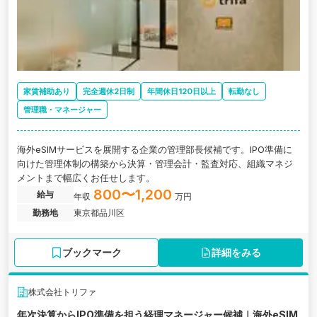
家賃補助あり
完全週休2日制
年間休日120日以上
転勤なし
管理職・マネージャー
海外eSIMサービスを展開する企業の管理部長候補です。IPO準備に
向けた管理体制の構築から決算・管理会計・監査対応、組織マネジ
メントまで幅広くお任せします。
800〜1,200
給与
年収
万円
勤務地
東京都品川区
ブックマーク
詳細をみる
株式会社トリファ
年次決算からIPO準備を担う経理マネージャー候補｜海外eSIM