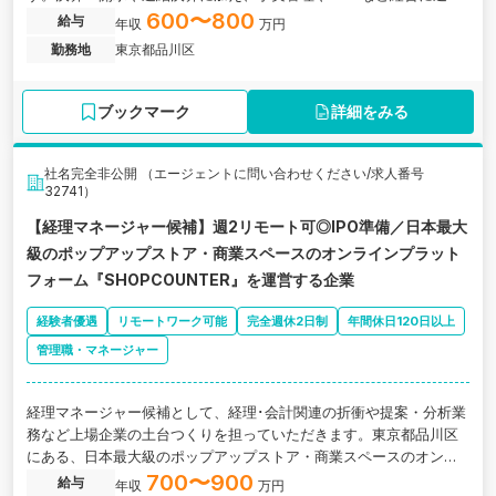
会計業務を担います。
600〜800
給与
年収
万円
勤務地
東京都品川区
ブックマーク
詳細をみる
社名完全非公開 （エージェントに問い合わせください/求人番号
32741）
【経理マネージャー候補】週2リモート可◎IPO準備／日本最大
級のポップアップストア・商業スペースのオンラインプラット
フォーム『SHOPCOUNTER』を運営する企業
経験者優遇
リモートワーク可能
完全週休2日制
年間休日120日以上
管理職・マネージャー
経理マネージャー候補として、経理･会計関連の折衝や提案・分析業
務など上場企業の土台つくりを担っていただきます。東京都品川区
にある、日本最大級のポップアップストア・商業スペースのオンラ
インプラットフォーム『SHOPCOUNTER』を運営する企業の求人で
700〜900
給与
年収
万円