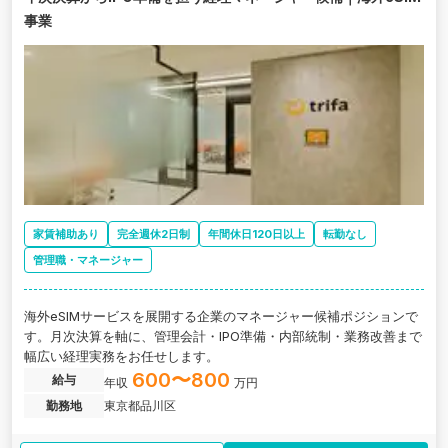
事業
家賃補助あり
完全週休2日制
年間休日120日以上
転勤なし
管理職・マネージャー
海外eSIMサービスを展開する企業のマネージャー候補ポジションで
す。月次決算を軸に、管理会計・IPO準備・内部統制・業務改善まで
幅広い経理実務をお任せします。
600〜800
給与
年収
万円
勤務地
東京都品川区