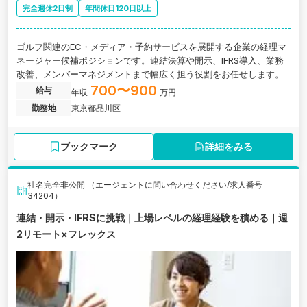
完全週休2日制
年間休日120日以上
ゴルフ関連のEC・メディア・予約サービスを展開する企業の経理マ
ネージャー候補ポジションです。連結決算や開示、IFRS導入、業務
改善、メンバーマネジメントまで幅広く担う役割をお任せします。
700〜900
給与
年収
万円
勤務地
東京都品川区
ブックマーク
詳細をみる
社名完全非公開 （エージェントに問い合わせください/求人番号
34204）
連結・開示・IFRSに挑戦｜上場レベルの経理経験を積める｜週
2リモート×フレックス