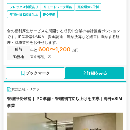
フレックス制度あり
リモートワーク可能
完全週休2日制
年間休日120日以上
IPO準備
食の福利厚生サービスを展開する成長中企業の会計担当ポジション
です。IPO準備やM&A、資金調達、連結決算など経営に直結する経
理・財務業務をお任せします。
600〜1,200
給与
年収
万円
勤務地
東京都品川区
ブックマーク
詳細をみる
株式会社トリファ
管理部長候補｜IPO準備・管理部門立ち上げを主導｜海外eSIM
事業