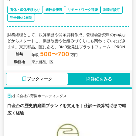
育休・産休実績あり
経験者優遇
リモートワーク可能
副業相談可
完全週休2日制
財務経理として、決算業務や開示資料作成、管理会計資料の作成な
どからスタートし、業務改善や仕組みづくりにも関わっていただき
ます。東京都品川区にある、BtoB受発注プラットフォーム「PRONI
アイミツ」を運営するグロース上場企業の求人です。
500〜700
給与
年収
万円
勤務地
東京都品川区
ブックマーク
詳細をみる
株式会社八芳園ホールディングス
白金台の歴史的庭園ブランドを支える｜仕訳〜決算補助まで幅
広く経験