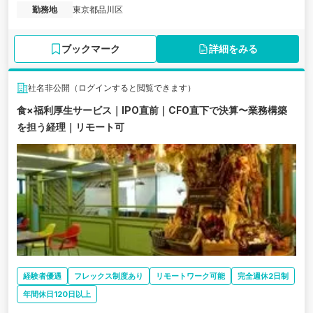
す。
勤務地
東京都品川区
ブックマーク
詳細をみる
社名非公開（ログインすると閲覧できます）
食×福利厚生サービス｜IPO直前｜CFO直下で決算〜業務構築
を担う経理｜リモート可
経験者優遇
フレックス制度あり
リモートワーク可能
完全週休2日制
年間休日120日以上