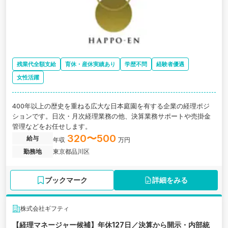
残業代全額支給
育休・産休実績あり
学歴不問
経験者優遇
女性活躍
400年以上の歴史を重ねる広大な日本庭園を有する企業の経理ポジ
ションです。日次・月次経理業務の他、決算業務サポートや売掛金
管理などをお任せします。
320〜500
給与
年収
万円
勤務地
東京都品川区
ブックマーク
詳細をみる
株式会社ギフティ
【経理マネージャー候補】年休127日／決算から開示・内部統