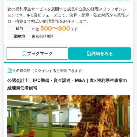
食の福利厚生サービスを展開する成長中企業の経理スタッフポジシ
ョンです。IPO直前フェーズにて、決算・開示・監査対応から業務フ
ロー構築まで幅広い経理業務をお任せします。
500〜800
給与
年収
万円
勤務地
東京都品川区
ブックマーク
詳細をみる
社名非公開（ログインすると閲覧できます）
公認会計士｜IPO準備・資金調達・M&A｜食×福利厚生事業の
経理責任者候補