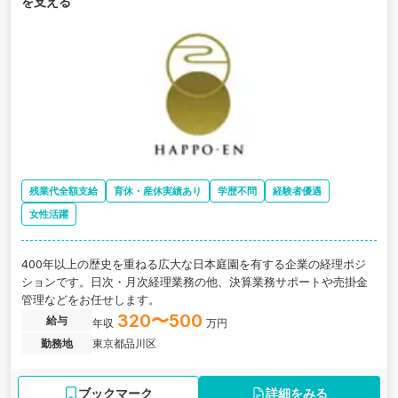
を支える
残業代全額支給
育休・産休実績あり
学歴不問
経験者優遇
女性活躍
400年以上の歴史を重ねる広大な日本庭園を有する企業の経理ポジ
ションです。日次・月次経理業務の他、決算業務サポートや売掛金
管理などをお任せします。
320〜500
給与
年収
万円
勤務地
東京都品川区
ブックマーク
詳細をみる