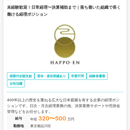
未経験歓迎！日常経理〜決算補助まで｜落ち着いた組織で長く
働ける経理ポジション
残業代全額支給
育休・産休実績あり
学歴不問
経験者優遇
女性活躍
400年以上の歴史を重ねる広大な日本庭園を有する企業の経理ポジ
ションです。日次・月次経理業務の他、決算業務サポートや売掛金
管理などをお任せします。
320〜500
給与
年収
万円
勤務地
東京都品川区