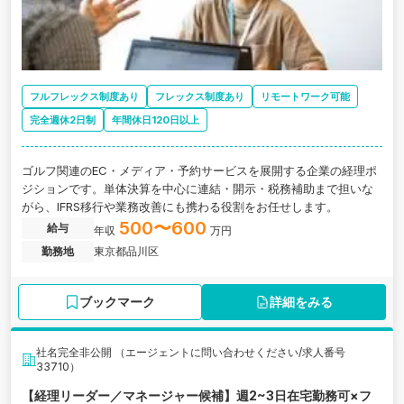
フルフレックス制度あり
フレックス制度あり
リモートワーク可能
完全週休2日制
年間休日120日以上
ゴルフ関連のEC・メディア・予約サービスを展開する企業の経理ポ
ジションです。単体決算を中心に連結・開示・税務補助まで担いな
がら、IFRS移行や業務改善にも携わる役割をお任せします。
500〜600
給与
年収
万円
勤務地
東京都品川区
ブックマーク
詳細をみる
社名完全非公開 （エージェントに問い合わせください/求人番号
33710）
【経理リーダー／マネージャー候補】週2~3日在宅勤務可×フ