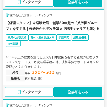
ブックマーク
詳細をみる
株式会社八芳園ホールディングス
【経理スタッフ】未経験歓迎！創業80年超の「八芳園グルー
プ」を支える｜未経験から年次決算まで経理キャリアを築ける
残業代全額支給
育休・産休実績あり
学歴不問
経験者優遇
女性活躍
400年以上の歴史を重ねる広大な日本庭園を有する企業の経理ポジ
ションです。日次・月次経理業務の他、決算業務サポートや売掛金
管理などをお任せします。
320〜500
給与
年収
万円
勤務地
東京都品川区
ブックマーク
詳細をみる
株式会社八芳園ホールディングス