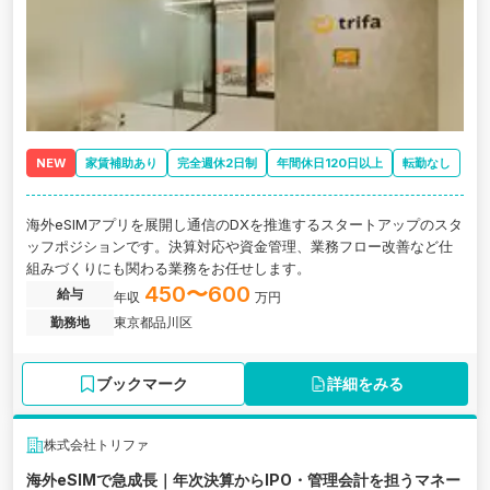
NEW
家賃補助あり
完全週休2日制
年間休日120日以上
転勤なし
海外eSIMアプリを展開し通信のDXを推進するスタートアップのスタ
ッフポジションです。決算対応や資金管理、業務フロー改善など仕
組みづくりにも関わる業務をお任せします。
450〜600
給与
年収
万円
勤務地
東京都品川区
ブックマーク
詳細をみる
株式会社トリファ
海外eSIMで急成長｜年次決算からIPO・管理会計を担うマネー