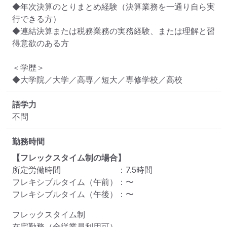
◆年次決算のとりまとめ経験（決算業務を一通り自ら実
行できる方）

◆連結決算または税務業務の実務経験、または理解と習
得意欲のある方

＜学歴＞

◆大学院／大学／高専／短大／専修学校／高校
語学力
不問
勤務時間
【フレックスタイム制の場合】
所定労働時間
：
7.5
時間
フレキシブルタイム（午前）
：
〜
フレキシブルタイム（午後）
：
〜
フレックスタイム制

在宅勤務（全従業員利用可）
