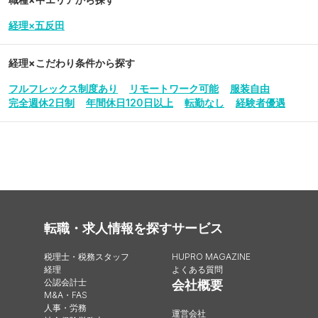
経理×五反田
経理
×こだわり条件から探す
フルフレックス制度あり
リモートワーク可能
服装自由
完全週休2日制
年間休日120日以上
転勤なし
経験者優遇
転職・求人情報を探す
サービス
税理士・税務スタッフ
HUPRO MAGAZINE
経理
よくある質問
公認会計士
会社概要
M&A・FAS
人事・労務
運営会社