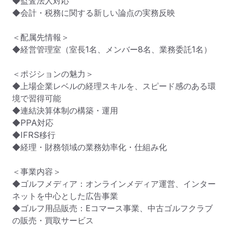
◆監査法人対応

◆会計・税務に関する新しい論点の実務反映

＜配属先情報＞

◆経営管理室（室長1名、メンバー8名、業務委託1名）

＜ポジションの魅力＞

◆上場企業レベルの経理スキルを、スピード感のある環
境で習得可能

◆連結決算体制の構築・運用

◆PPA対応

◆IFRS移行

◆経理・財務領域の業務効率化・仕組み化

＜事業内容＞

◆ゴルフメディア：オンラインメディア運営、インター
ネットを中心とした広告事業

◆ゴルフ用品販売：Eコマース事業、中古ゴルフクラブ
の販売・買取サービス
