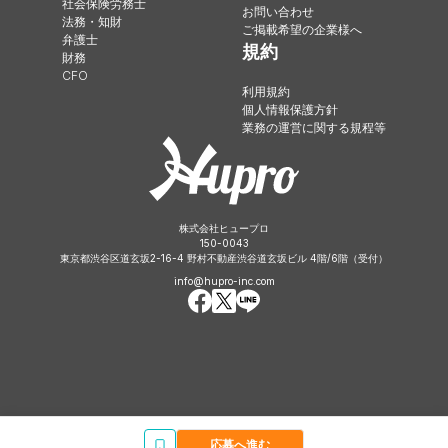
社会保険労務士
お問い合わせ
法務・知財
ご掲載希望の企業様へ
弁護士
規約
財務
CFO
利用規約
個人情報保護方針
業務の運営に関する規程等
株式会社ヒュープロ
150-0043
東京都渋谷区道玄坂2-16-4 野村不動産渋谷道玄坂ビル 4階/6階（受付）
info@hupro-inc.com
応募へ進む