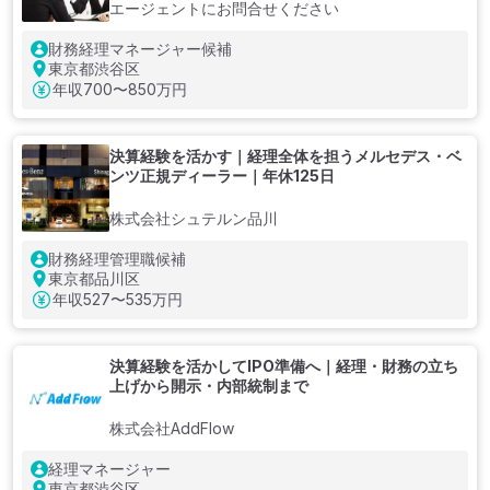
エージェントにお問合せください
財務経理マネージャー候補
東京都渋谷区
年収
700〜850万円
決算経験を活かす｜経理全体を担うメルセデス・ベ
ンツ正規ディーラー｜年休125日
株式会社シュテルン品川
財務経理管理職候補
東京都品川区
年収
527〜535万円
決算経験を活かしてIPO準備へ｜経理・財務の立ち
上げから開示・内部統制まで
株式会社AddFlow
経理マネージャー
東京都渋谷区