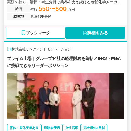
実績を持ち、清掃・衛生分野で業界を支え続ける老舗化学メーカー
の求人です。
550〜800
給与
年収
万円
勤務地
東京都中央区
ブックマーク
詳細をみる
株式会社リンクアンドモチベーション
プライム上場｜グループ14社の経理財務を統括／IFRS・M&A
に挑戦できるリーダーポジション
育休・産休実績あり
経験者優遇
女性活躍
完全週休2日制