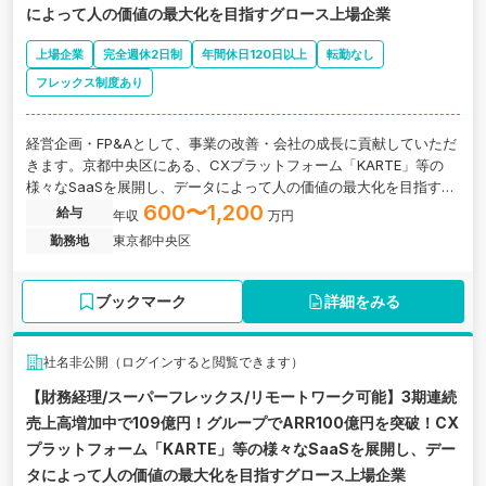
によって人の価値の最大化を目指すグロース上場企業
上場企業
完全週休2日制
年間休日120日以上
転勤なし
フレックス制度あり
経営企画・FP&Aとして、事業の改善・会社の成長に貢献していただ
きます。京都中央区にある、CXプラットフォーム「KARTE」等の
様々なSaaSを展開し、データによって人の価値の最大化を目指すグ
ロース上場企業の求人です。
600〜1,200
給与
年収
万円
勤務地
東京都中央区
ブックマーク
詳細をみる
社名非公開（ログインすると閲覧できます）
【財務経理/スーパーフレックス/リモートワーク可能】3期連続
売上高増加中で109億円！グループでARR100億円を突破！CX
プラットフォーム「KARTE」等の様々なSaaSを展開し、デー
タによって人の価値の最大化を目指すグロース上場企業