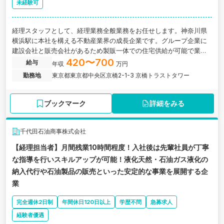
未経験可
経理スタッフとして、経理業務全般業務をお任せします。神奈川県
横浜駅に本社を構える不動産業界の成長企業です。グループ企業に
建設会社と販売会社があるため製販一体での住宅供給が可能で業績
拡大中の企業の求人です。
420〜700
給与
年収
万円
勤務地
東京都東京都中央区京橋2-1-3 京橋トラストタワー
ブックマーク
詳細をみる
千代田石油商事株式会社
【経理担当者】月間残業10時間程度！入社後は先輩社員が丁寧
な指導を行いスキルアップが可能！液化天然・石油ガス液化の
納入代行や石油製品の販売といった安定的な事業を展開する企
業
完全週休2日制
年間休日120日以上
学歴不問
急募求人
経験者優遇