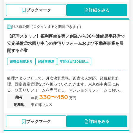
ブックマーク
詳細をみる
社名非公開（ログインすると閲覧できます）
【経理スタッフ】福利厚生充実／創業から36年連続黒字経営で
安定基盤◎水回り中心の住宅リフォームおよび不動産事業を展
開する企業
退職金制度あり
経験者優遇
年間休日120日以上
経理スタッフとして、月次決算業務、監査法人対応、経費精算処
理、固定資産管理などを担っていただきます。東京都中央区にあ
る、水回りリフォームを専門とし、マンションリフォームにおいて
オリコン顧客満足度全国1位に選ばれるなど高い顧客満足度を誇る企
330〜450
給与
年収
万円
業
勤務地
東京都中央区
ブックマーク
詳細をみる