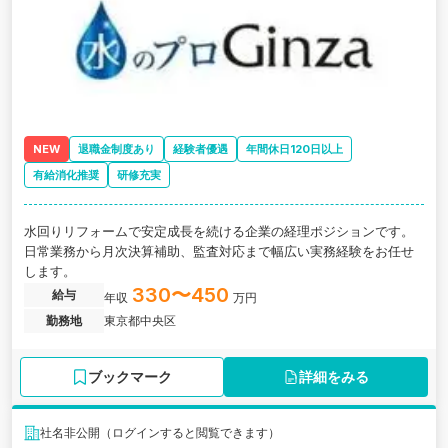
NEW
退職金制度あり
経験者優遇
年間休日120日以上
有給消化推奨
研修充実
水回りリフォームで安定成長を続ける企業の経理ポジションです。
日常業務から月次決算補助、監査対応まで幅広い実務経験をお任せ
します。
330〜450
給与
年収
万円
勤務地
東京都中央区
ブックマーク
詳細をみる
社名非公開（ログインすると閲覧できます）