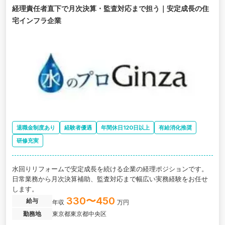
経理責任者直下で月次決算・監査対応まで担う｜安定成長の住
宅インフラ企業
退職金制度あり
経験者優遇
年間休日120日以上
有給消化推奨
研修充実
水回りリフォームで安定成長を続ける企業の経理ポジションです。
日常業務から月次決算補助、監査対応まで幅広い実務経験をお任せ
します。
330〜450
給与
年収
万円
勤務地
東京都東京都中央区