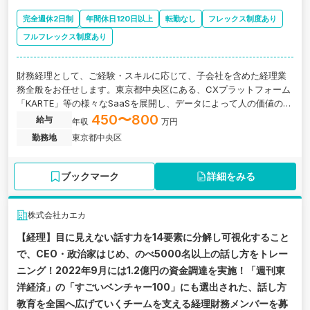
完全週休2日制
年間休日120日以上
転勤なし
フレックス制度あり
フルフレックス制度あり
財務経理として、ご経験・スキルに応じて、子会社を含めた経理業
務全般をお任せします。東京都中央区にある、CXプラットフォーム
「KARTE」等の様々なSaaSを展開し、データによって人の価値の最
大化を目指すグロース上場企業の求人です。
450〜800
給与
年収
万円
勤務地
東京都中央区
ブックマーク
詳細をみる
株式会社カエカ
【経理】目に見えない話す力を14要素に分解し可視化すること
で、CEO・政治家はじめ、のべ5000名以上の話し方をトレー
ニング！2022年9月には1.2億円の資金調達を実施！「週刊東
洋経済」の「すごいベンチャー100」にも選出された、話し方
教育を全国へ広げていくチームを支える経理財務メンバーを募