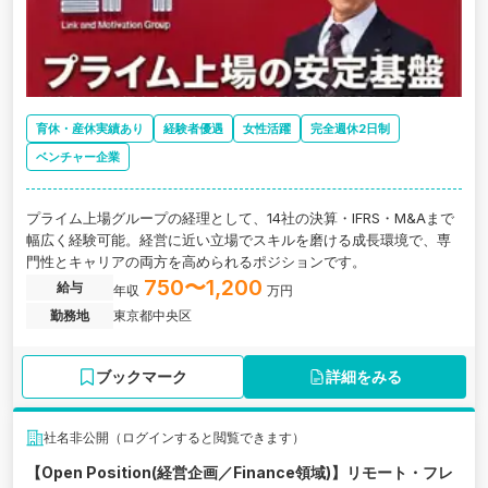
育休・産休実績あり
経験者優遇
女性活躍
完全週休2日制
ベンチャー企業
プライム上場グループの経理として、14社の決算・IFRS・M&Aまで
幅広く経験可能。経営に近い立場でスキルを磨ける成長環境で、専
門性とキャリアの両方を高められるポジションです。
750〜1,200
給与
年収
万円
勤務地
東京都中央区
ブックマーク
詳細をみる
社名非公開（ログインすると閲覧できます）
【Open Position(経営企画／Finance領域)】リモート・フレ