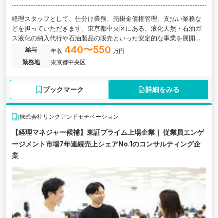
経理スタッフとして、仕分け業務、売掛金債権管理、支払い業務な
どを担っていただきます。東京都中央区にある、液化天然・石油ガ
ス液化の納入代行や石油製品の販売といった安定的な事業を展開す
る企業の求人です。
440〜550
給与
年収
万円
勤務地
東京都中央区
ブックマーク
詳細をみる
株式会社リンクアンドモチベーション
【経理マネジャー候補】東証プライム上場企業｜ 従業員エンゲ
ージメント市場7年連続売上シェアNo.1のコンサルティング企
業