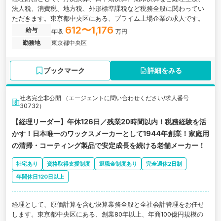
法人税、消費税、地方税、外形標準課税など税務全般に関わってい
ただきます。東京都中央区にある、プライム上場企業の求人です。
612〜1,176
給与
年収
万円
勤務地
東京都中央区
ブックマーク
詳細をみる
社名完全非公開 （エージェントに問い合わせください/求人番号
30732）
【経理リーダー】年休126日／残業20時間以内！税務経験を活
かす！日本唯一のワックスメーカーとして1944年創業！家庭用
の清掃・コーティング製品で安定成長を続ける老舗メーカー！
社宅あり
資格取得支援制度
退職金制度あり
完全週休2日制
年間休日120日以上
経理として、原価計算を含む決算業務全般と全社会計管理をお任せ
します。東京都中央区にある、創業80年以上、年商100億円規模の