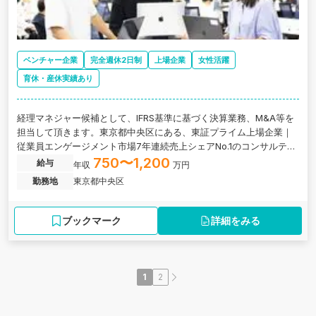
ベンチャー企業
完全週休2日制
上場企業
女性活躍
育休・産休実績あり
経理マネジャー候補として、IFRS基準に基づく決算業務、M&A等を
担当して頂きます。東京都中央区にある、東証プライム上場企業｜
従業員エンゲージメント市場7年連続売上シェアNo.1のコンサルティ
ング企業の求人です。
750〜1,200
給与
年収
万円
勤務地
東京都中央区
ブックマーク
詳細をみる
1
2