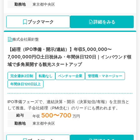
勤務地
東京都中央区
ブックマーク
詳細をみる
株式会社羅針盤
【経理（IPO準備・開示/連結）】年収5,000,000〜
7,000,000円◎土日祝休み・年間休日120日｜インバウンド領
域で多角展開する観光スタートアップ
完全週休2日制
転勤なし
ベンチャー企業
管理職・マネージャー
年間休日120日以上
IPO準備フェーズで、連結決算・開示（決算短信/有報）を主担当と
して推進。子会社経理（PMI含む）のリードにも携われます。
500〜700
給与
年収
万円
勤務地
東京都中央区