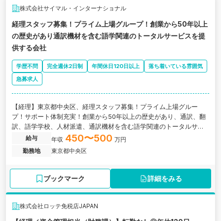
株式会社サイマル・インターナショナル
経理スタッフ募集！プライム上場グループ！創業から50年以上
の歴史があり通訳機材を含む語学関連のトータルサービスを提
供する会社
学歴不問
完全週休2日制
年間休日120日以上
落ち着いている雰囲気
急募求人
【経理】東京都中央区、経理スタッフ募集！プライム上場グルー
プ！サポート体制充実！創業から50年以上の歴史があり、通訳、翻
訳、語学学校、人材派遣、通訳機材を含む語学関連のトータルサー
ビスを提供する会社の求人です。
450〜500
給与
年収
万円
勤務地
東京都中央区
ブックマーク
詳細をみる
株式会社ロッテ免税店JAPAN