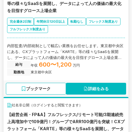
等の様々なSaaSを展開し、データによって人の価値の最大化
を目指すグロース上場企業
完全週休2日制
年間休日120日以上
転勤なし
フレックス制度あり
フルフレックス制度あり
内部監査/内部統制として幅広い業務をお任せします。東京都中央区
にある、CXプラットフォーム「KARTE」等の様々なSaaSを展開
し、データによって人の価値の最大化を目指すグロース上場企業の
求人です。
600〜1,200
給与
年収
万円
勤務地
東京都中央区
ブックマーク
詳細をみる
社名非公開（ログインすると閲覧できます）
【経営企画・FP&A】フルフレックス/リモート可能/3期連続売
上高増加中で109億円！グループでARR100億円を突破！CXプ
ラットフォーム「KARTE」等の様々なSaaSを展開し、データ