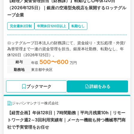
【経理／資金管理担当（財務課）】転勤なし◎年休120日
（2026年125日）｜銀座の空港型免税店を展開するロッテグル
ープ企業
完全週休2日制
年間休日120日以上
転勤なし
ロッテグループ日本法人の財務課にて、資金繰り・支払処理・外貨/
為替管理まで一連の資金管理を担当。銀座本社勤務、転勤なし、年
休120日（2026年125日）。
500〜600
給与
年収
万円
勤務地
東京都中央区
ブックマーク
詳細をみる
ジャパンマシナリー株式会社
【経営企画】年休128日｜7時間勤務｜平均月残業10h｜リモー
トワーク週2～3回利用実績有｜メーカー機能も持つ機械専門商
社で予実管理をお任せ