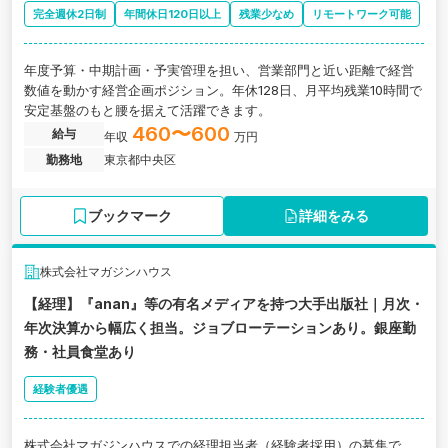
完全週休2日制
年間休日120日以上
残業少なめ
リモートワーク可能
年度予算・中期計画・予実管理を担い、営業部門と近い距離で経営
数値を動かす経営企画ポジション。年休128日、月平均残業10時間で
安定基盤のもと腰を据えて活躍できます。
460〜600
給与
年収
万円
勤務地
東京都中央区
ブックマーク
詳細をみる
株式会社マガジンハウス
【経理】『anan』等の有名メディアを持つ大手出版社｜月次・
年次決算から幅広く担当。ジョブローテーションあり。銀座勤
務・社員食堂あり
経験者優遇
株式会社マガジンハウスでの経理担当者（経験者採用）の募集で