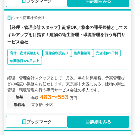
ブックマーク
詳細をみる
シェル商事株式会社
【経理・管理会計スタッフ】副業OK／将来の課長候補としてス
キルアップを目指す！建物の衛生管理・環境管理を行う専門サ
ービス会社
育休・産休実績あり
退職金制度あり
副業相談可
完全週休2日制
年間休日120日以上
経理・管理会計スタッフとして、月次、年次決算業務、予実管理な
どの幅広い業務をお任せします。東京都中央区にある、建物の衛生
管理・環境管理を行う専門サービス会社の求人です。
483〜553
給与
年収
万円
勤務地
東京都中央区
ブックマーク
詳細をみる