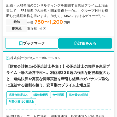
組織・人材領域のコンサルティングを展開する東証プライム上場企
業にて、IFRS基準での決算・開示業務を中心に、グループ14社を横
断した経理業務を担います。加えて、M&Aにおけるデューデリジェ
ンスや企業価値評価にも関与。会計の専門性を軸に、経営判断に直
750〜1,200
給与
年収
万円
結する領域まで踏み込めるポジションです。
勤務地
東京都中央区
ブックマーク
詳細をみる
株式会社北の達人コーポレーション
【財務会計担当/公認会計士募集！】公認会計士の知見を東証プ
ライム上場の経営中枢へ。利益率20％超の強固な財務基盤のも
と、連結決算や高度な開示実務を牽引し組織のガバナンス強化
に直結する役割を担う、変革期のプライム上場企業
退職金制度あり
経験者優遇
女性活躍
完全週休2日制
年間休日120日以上
経理財務として、月次決算、四半期決算、期末決算など経理全般、