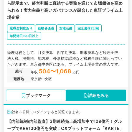
ら開示まで、経営判断に直結する実務を通じて市場価値を高め
られる！実力主義と高いガバナンスが融合した東証プライム上
場企業
退職金制度あり
経験者優遇
女性活躍
完全週休2日制
年間休日120日以上
経理財務として、月次決算、四半期決算、期末決算など経理全般、
法人税、消費税、地方税、外形標準課税など税務全般に関わってい
ただきます。東京都中央区にある、プライム上場企業の求人です。
504〜1,068
給与
年収
万円
勤務地
東京都中央区
ブックマーク
詳細をみる
社名非公開（ログインすると閲覧できます）
【内部統制/内部監査】3期連続売上高増加中で109億円！グル
ープでARR100億円を突破！CXプラットフォーム「KARTE」