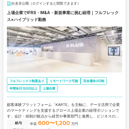
社名非公開（ログインすると閲覧できます）
上場企業でIFRS・M&A・新規事業に挑む経理｜フルフレック
ス×ハイブリッド勤務
フルフレックス制度あり
リモートワーク可能
完全週休2日制
年間休日120日以上
上場企業
顧客体験プラットフォーム「KARTE」を主軸に、データ活用で企業
のマーケティングを支援するグロース上場企業の経理ポジションで
す。会計・統制の観点から経営や事業部門と連携し、ビジネスの推
進に深く関われます。
600〜1,200
給与
年収
万円