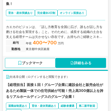
集！
育休・産休実績あり
完全週休2日制
オンライン面接あり
カエカのビジョンは、「話し方教育を全国に広げ、誰もが話し方を
磨ける社会を実現する」こと。そのために、成長する組織の土台を
支える経理チームは欠かせない存在です。お持ちのご経験とスキル
で、一緒にこの未来を実現したい。
400〜700
給与
年収
万円
勤務地
東京都中央区銀座
ブックマーク
詳細をみる
社名非公開（ログインすると閲覧できます）
【経理担当】面接１回！グループ企業に建設会社と販売会社が
あるため製販一体での住宅供給が可能！売上高300億以上を誇
るリアルホールディングスのグループ企業！
退職金制度あり
育休・産休実績あり
経験者優遇
第二新卒歓迎