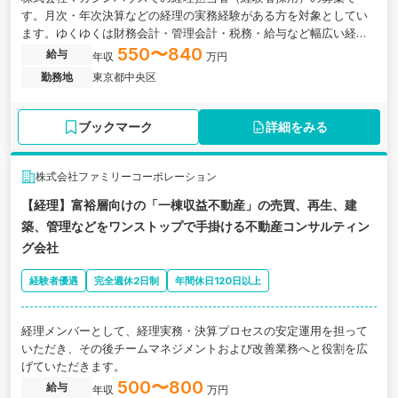
す。月次・年次決算などの経理の実務経験がある方を対象としてい
ます。ゆくゆくは財務会計・管理会計・税務・給与など幅広い経験
を積める環境です。実績や経験を考慮の上、正社員または契約社員
550〜840
給与
年収
万円
として採用されます。社員食堂などの福利厚生も用意されていま
勤務地
東京都中央区
す。応募締め切りは2026年6月15日です。
ブックマーク
詳細をみる
株式会社ファミリーコーポレーション
【経理】富裕層向けの「一棟収益不動産」の売買、再生、建
築、管理などをワンストップで手掛ける不動産コンサルティン
グ会社
経験者優遇
完全週休2日制
年間休日120日以上
経理メンバーとして、経理実務・決算プロセスの安定運用を担って
いただき、その後チームマネジメントおよび改善業務へと役割を広
げていただきます。
500〜800
給与
年収
万円