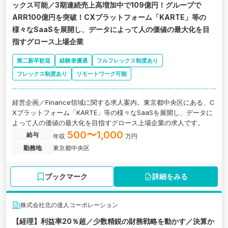
ックス可能／3期連続売上高増加中で109億円！グループで
ARR100億円を突破！CXプラットフォーム「KARTE」等の
様々なSaaSを展開し、データによって人の価値の最大化を目
指すグロース上場企業
第二新卒歓迎
経験者優遇
フルフレックス制度あり
フレックス制度あり
リモートワーク可能
経営企画／Finance領域に関する求人案内。東京都中央区にある、C
Xプラットフォーム「KARTE」等の様々なSaaSを展開し、データに
よって人の価値の最大化を目指すグロース上場企業の求人です。
500〜1,000
給与
年収
万円
勤務地
東京都中央区
ブックマーク
詳細をみる
株式会社北の達人コーポレーション
【経理】利益率20％超／少数精鋭の財務戦略を動かす／決算か