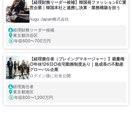
【経理財務リーダー候補】韓国発ファッションEC運
営企業｜韓国本社と連携し決算・業務構築を担う
nugu Japan株式会社
経理財務リーダー候補
東京都渋谷区
年収
600〜700万円
【経理責任者（プレイングマネージャー）】裁量権
◎年休126日◎在宅勤務制度あり｜急成長の不動産
グローバル企業
ログイン後に社名公開
経理責任者
東京都港区
年収
800〜1,200万円