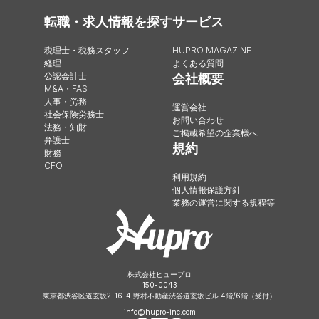
転職・求人情報を探す
サービス
税理士・税務スタッフ
HUPRO MAGAZINE
経理
よくある質問
公認会計士
会社概要
M&A・FAS
人事・労務
運営会社
社会保険労務士
お問い合わせ
法務・知財
ご掲載希望の企業様へ
弁護士
規約
財務
CFO
利用規約
個人情報保護方針
業務の運営に関する規程等
株式会社ヒュープロ
150-0043
東京都渋谷区道玄坂2-16-4 野村不動産渋谷道玄坂ビル 4階/6階（受付）
info@hupro-inc.com