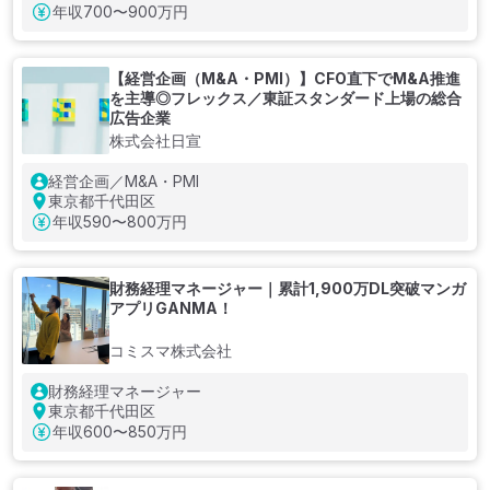
年収
700〜900万円
【経営企画（M&A・PMI）】CFO直下でM&A推進
を主導◎フレックス／東証スタンダード上場の総合
広告企業
株式会社日宣
経営企画／M&A・PMI
東京都千代田区
年収
590〜800万円
財務経理マネージャー｜累計1,900万DL突破マンガ
アプリGANMA！
コミスマ株式会社
財務経理マネージャー
東京都千代田区
年収
600〜850万円