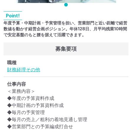
Point!
年度予算・中期計画・予実管理を担い、営業部門と近い距離で経営
数値を動かす経営企画ポジション。年休128日、月平均残業10時間
で安定基盤のもと腰を据えて活躍できます。
募集要項
職種
財務
経理
その他
仕事内容
＜業務内容＞

◆年度の予算資料作成

◆中期計画の予算資料作成

◆毎月の予実管理

◆毎月の売上／粗利の着地見通し管理

◆営業部門との予算編成打合せ
