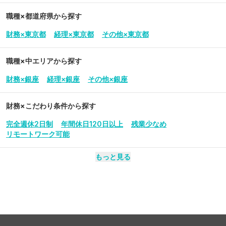
職種×都道府県から探す
財務×東京都
経理×東京都
その他×東京都
職種×中エリアから探す
財務×銀座
経理×銀座
その他×銀座
財務
×こだわり条件から探す
完全週休2日制
年間休日120日以上
残業少なめ
リモートワーク可能
もっと見る