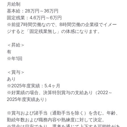
月給制

基本給：28万円～36万円

固定残業：4.6万円～6万円　

※前提7時間労働なので、8時間労働の企業様でイメー
ジすると「固定残業無し」の体感になります。

＜昇給＞

有

※年1回

＜賞与＞

あり

※2025年度実績：5.4ヶ月

※好業績の場合、決算特別賞与の支給あり（2022～
2025年度実績あり）

※賞与および諸手当（通勤手当を除く）を含む。年齢、
勤続年数および職務内容や熟練度に対して決定。

※賃金は目安であり、選考を通じて上下する可能性があ