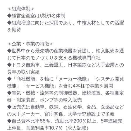
＜組織体制＞

◆経営企画室は現状1名体制

◆組織増強に向けた採用であり、中核人材としての活躍
を期待

＜企業・事業の特徴＞

◆世界中から最先端の産業機器を発掘し、輸入販売を通
じて日本のモノづくりを支える機械専門商社

◆トヨタ自動車、三菱重工、日本製鉄など大手企業との
長年の取引実績

◆「商社機能」を軸に「メーカー機能」「システム開発
機能」「サービス機能」を含む4本柱で事業を展開

◆電気・機械・流体等の制御機器、燃焼装置、各種測定
器・測定装置、ポンプ等の輸入販売

◆販売先は自動車、鉄鋼、石油化学、食品、医薬品など
の大手メーカー、官庁関係、大学研究施設まで多岐

◆自己資本比率66％、流動比率200％以上、5年連続売
上伸長、営業利益率10.7％（求人記載）