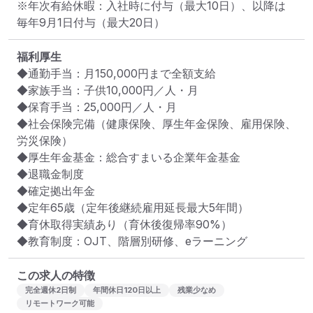
※年次有給休暇：入社時に付与（最大10日）、以降は
毎年9月1日付与（最大20日）
福利厚生
◆通勤手当：月150,000円まで全額支給

◆家族手当：子供10,000円／人・月

◆保育手当：25,000円／人・月

◆社会保険完備（健康保険、厚生年金保険、雇用保険、
労災保険）

◆厚生年金基金：総合すまいる企業年金基金

◆退職金制度

◆確定拠出年金

◆定年65歳（定年後継続雇用延長最大5年間）

◆育休取得実績あり（育休後復帰率90%）

◆教育制度：OJT、階層別研修、eラーニング
この求人の特徴
完全週休2日制
年間休日120日以上
残業少なめ
リモートワーク可能