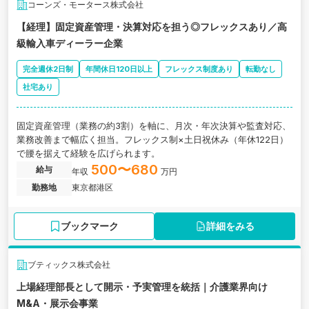
コーンズ・モータース株式会社
【経理】固定資産管理・決算対応を担う◎フレックスあり／高
級輸入車ディーラー企業
完全週休2日制
年間休日120日以上
フレックス制度あり
転勤なし
社宅あり
固定資産管理（業務の約3割）を軸に、月次・年次決算や監査対応、
業務改善まで幅広く担当。フレックス制×土日祝休み（年休122日）
で腰を据えて経験を広げられます。
500〜680
給与
年収
万円
勤務地
東京都港区
ブックマーク
詳細をみる
ブティックス株式会社
上場経理部長として開示・予実管理を統括｜介護業界向け
M&A・展示会事業