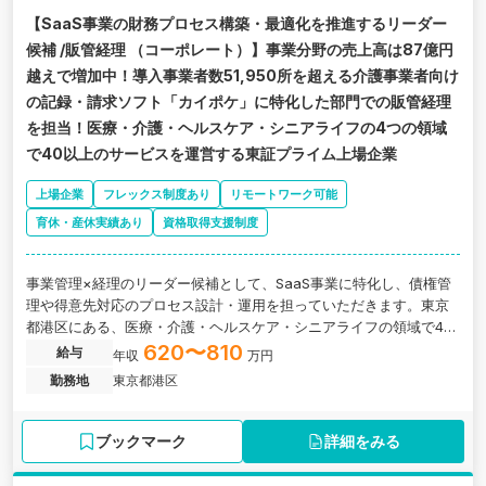
【SaaS事業の財務プロセス構築・最適化を推進するリーダー
候補 /販管経理 （コーポレート）】事業分野の売上高は87億円
越えで増加中！導入事業者数51,950所を超える介護事業者向け
の記録・請求ソフト「カイポケ」に特化した部門での販管経理
を担当！医療・介護・ヘルスケア・シニアライフの4つの領域
で40以上のサービスを運営する東証プライム上場企業
上場企業
フレックス制度あり
リモートワーク可能
育休・産休実績あり
資格取得支援制度
事業管理×経理のリーダー候補として、SaaS事業に特化し、債権管
理や得意先対応のプロセス設計・運用を担っていただきます。東京
都港区にある、医療・介護・ヘルスケア・シニアライフの領域で40
以上のサービスを運営するプライム上場企業の求人です。
620〜810
給与
年収
万円
勤務地
東京都港区
ブックマーク
詳細をみる