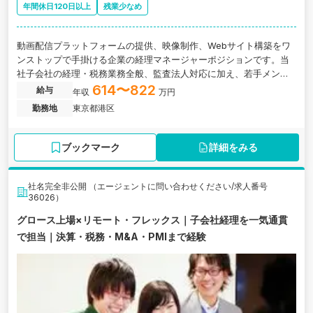
年間休日120日以上
残業少なめ
動画配信プラットフォームの提供、映像制作、Webサイト構築をワ
ンストップで手掛ける企業の経理マネージャーポジションです。当
社子会社の経理・税務業務全般、監査法人対応に加え、若手メンバ
ーの育成・サポートなど、経理実務からマネジメントまで幅広くお
614〜822
給与
年収
万円
任せします。
勤務地
東京都港区
ブックマーク
詳細をみる
社名完全非公開 （エージェントに問い合わせください/求人番号
36026）
グロース上場×リモート・フレックス｜子会社経理を一気通貫
で担当｜決算・税務・M&A・PMIまで経験