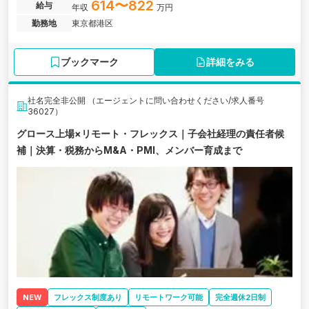
く携わりながら、特に単体決算・連結決算・開示業務を中心に担当
614〜822
給与
年収
万円
いただきます。
勤務地
東京都港区
ブックマーク
詳細をみる
社名完全非公開 （エージェントに問い合わせください/求人番号
36027）
グロース上場×リモート・フレックス｜子会社経理の責任者候
補｜決算・税務からM&A・PMI、メンバー育成まで
NEW
フレックス制度あり
リモートワーク可能
完全週休2日制