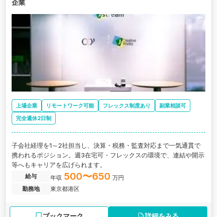
企業
上場企業
リモートワーク可能
フレックス制度あり
副業相談可
完全週休2日制
子会社経理を1～2社担当し、決算・税務・監査対応まで一気通貫で
携われるポジション。週3在宅可・フレックスの環境で、連結や開示
等へもキャリアを広げられます。
500〜650
給与
年収
万円
勤務地
東京都港区
ブックマーク
詳細をみる