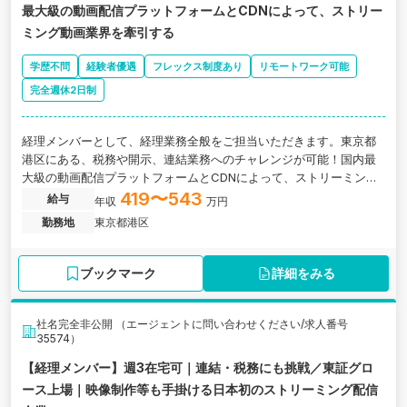
最大級の動画配信プラットフォームとCDNによって、ストリー
ミング動画業界を牽引する
学歴不問
経験者優遇
フレックス制度あり
リモートワーク可能
完全週休2日制
経理メンバーとして、経理業務全般をご担当いただきます。東京都
港区にある、税務や開示、連結業務へのチャレンジが可能！国内最
大級の動画配信プラットフォームとCDNによって、ストリーミング
動画業界を牽引するグロース上場企業の求人です。
419〜543
給与
年収
万円
勤務地
東京都港区
ブックマーク
詳細をみる
社名完全非公開 （エージェントに問い合わせください/求人番号
35574）
【経理メンバー】週3在宅可｜連結・税務にも挑戦／東証グロ
ース上場｜映像制作等も手掛ける日本初のストリーミング配信