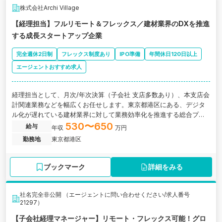
株式会社Archi Village
【経理担当】フルリモート＆フレックス／建材業界のDXを推進
する成長スタートアップ企業
完全週休2日制
フレックス制度あり
IPO準備
年間休日120日以上
エージェントおすすめ求人
経理担当として、月次/年次決算（子会社 支店多数あり）、本支店会
計関連業務などを幅広くお任せします。東京都港区にある、デジタ
ル化が遅れている建材業界に対して業務効率化を推進する総合プラ
ットフォームを展開するスタートアップ企業の求人です。
530〜650
給与
年収
万円
勤務地
東京都港区
ブックマーク
詳細をみる
社名完全非公開 （エージェントに問い合わせください/求人番号
21297）
【子会社経理マネージャー】リモート・フレックス可能！グロ