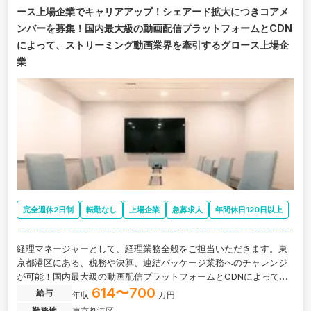
ース上場企業でキャリアアップ！シェアード拡大につきコアメ
ンバーを募集！国内最大級の動画配信プラットフォームとCDN
によって、ストリーミング動画業界を牽引するグロース上場企
業
完全週休2日制
転勤なし
上場企業
急募求人
年間休日120日以上
経理マネージャーとして、経理業務全般をご担当いただきます。東
京都港区にある、税務や決算、連結パッケージ業務へのチャレンジ
が可能！国内最大級の動画配信プラットフォームとCDNによって、
ストリーミング動画業界を牽引するグロース上場企業の求人です。
614〜700
給与
年収
万円
勤務地
東京都港区