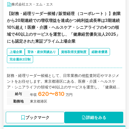
株式会社エス・エム・エス
【財務・経理リーダー候補 / 販管経理 （コーポレート ）】創業
から20期連続での増収増益を達成かつ純利益成長率は3期連続
10%超え！医療・介護・ヘルスケア・シニアライフの4つの領
域で40以上のサービスを運営し、「健康経営優良法人2025」
にも認定された東証プライム上場企業
上場企業
育休・産休実績あり
資格取得支援制度
経験者優遇
完全週休2日制
財務・経理リーダー候補として、日常業務の他監査対応やマネジメ
ントをお任せします。東京都港区にある、医療・介護・ヘルスケ
ア・シニアライフの領域で40以上のサービスを運営し、「健康経営
優良法人2025」にも認定されたプライム上場企業の求人です。
620〜810
給与
年収
万円
勤務地
東京都港区
ブックマーク
詳細をみる