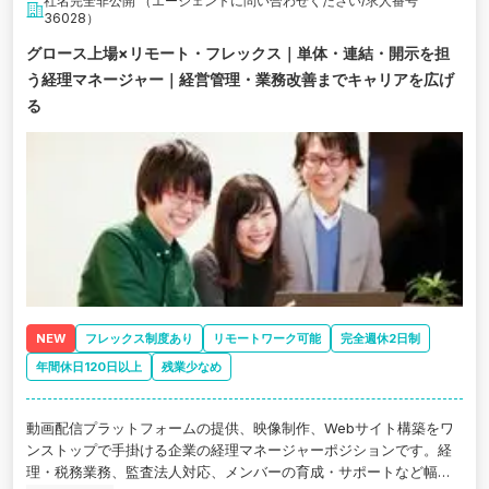
社名完全非公開 （エージェントに問い合わせください/求人番号
36028）
グロース上場×リモート・フレックス｜単体・連結・開示を担
う経理マネージャー｜経営管理・業務改善までキャリアを広げ
る
NEW
フレックス制度あり
リモートワーク可能
完全週休2日制
年間休日120日以上
残業少なめ
動画配信プラットフォームの提供、映像制作、Webサイト構築をワ
ンストップで手掛ける企業の経理マネージャーポジションです。経
理・税務業務、監査法人対応、メンバーの育成・サポートなど幅広