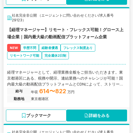
社名完全非公開 （エージェントに問い合わせください/求人番号
29123）
【経理マネージャー】リモート・フレックス可能！グロース上
場企業｜国内最大級の動画配信プラットフォーム企業
NEW
学歴不問
経験者優遇
フレックス制度あり
リモートワーク可能
完全週休2日制
経理マネージャーとして、経理業務全般をご担当いただきます。東
京都港区にある、税務や開示、連結業務へのチャレンジが可能！国
内最大級の動画配信プラットフォームとCDNによって、ストリーミ
ング動画業界を牽引するグロース上場企業の求人です。
614〜822
給与
年収
万円
勤務地
東京都港区
ブックマーク
詳細をみる
社名完全非公開 （エージェントに問い合わせください/求人番号