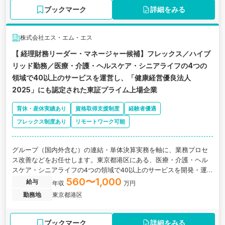
ブックマーク
詳細をみる
株式会社エス・エム・エス
【 経理財務リーダー・マネージャー候補】フレックス／ハイブ
リッド勤務／医療・介護・ヘルスケア・シニアライフの4つの
領域で40以上のサービスを運営し、「健康経営優良法人
2025」にも認定された東証プライム上場企業
育休・産休実績あり
資格取得支援制度
経験者優遇
フレックス制度あり
リモートワーク可能
グループ（国内外含む）の連結・単体決算実務を軸に、業務プロセ
ス改善などをお任せします。東京都港区にある、医療・介護・ヘル
スケア・シニアライフの4つの領域で40以上のサービスを開発・運
営している東証プライム上場企業の求人です。
560〜1,000
給与
年収
万円
勤務地
東京都港区
ブックマーク
詳細をみる