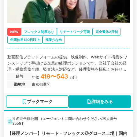
NEW
フレックス制度あり
リモートワーク可能
完全週休2日制
年間休日120日以上
残業少なめ
動画配信プラットフォームの提供、映像制作、Webサイト構築をワ
ンストップで手掛ける企業の経理ポジションです。当社子会社の経
理・税務業務全般、監査法人対応など、経理実務を幅広くお任せし
ます。
419〜543
給与
年収
万円
勤務地
東京都港区
ブックマーク
詳細をみる
社名完全非公開 （エージェントに問い合わせください/求人番号
35581）
【経理メンバー】リモート・フレックス◎グロース上場｜国内