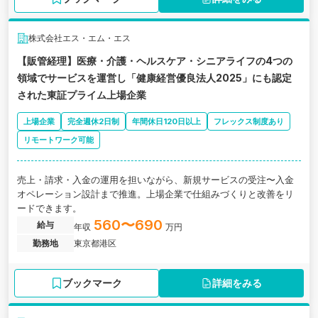
株式会社エス・エム・エス
【販管経理】医療・介護・ヘルスケア・シニアライフの4つの
領域でサービスを運営し「健康経営優良法人2025」にも認定
された東証プライム上場企業
上場企業
完全週休2日制
年間休日120日以上
フレックス制度あり
リモートワーク可能
売上・請求・入金の運用を担いながら、新規サービスの受注〜入金
オペレーション設計まで推進。上場企業で仕組みづくりと改善をリ
ードできます。
560〜690
給与
年収
万円
勤務地
東京都港区
ブックマーク
詳細をみる