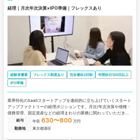
経理｜月次年次決算×IPO準備｜フレックスあり
経験者優遇
フレックス制度あり
完全週休2日制
年間休日120日以上
IPO準備
業界特化のSaaSスタートアップを連続的に立ち上げていくスタート
アップファクトリーの経理ポジションです。月次/年次決算や債権・
債務管理、固定資産などの経理まわりの業務に関わっていただきま
す。
630〜800
給与
年収
万円
勤務地
東京都港区