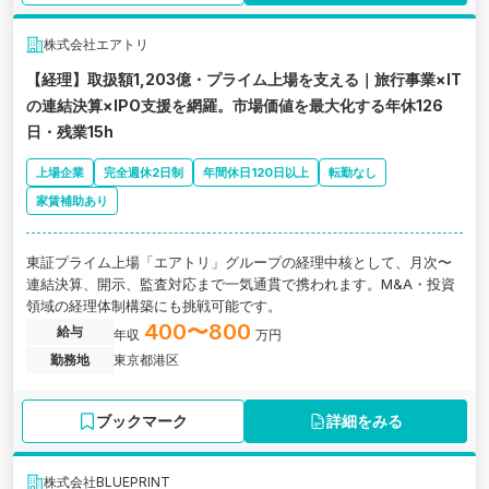
株式会社エアトリ
【経理】取扱額1,203億・プライム上場を支える｜旅行事業×IT
の連結決算×IPO支援を網羅。市場価値を最大化する年休126
日・残業15h
上場企業
完全週休2日制
年間休日120日以上
転勤なし
家賃補助あり
東証プライム上場「エアトリ」グループの経理中核として、月次〜
連結決算、開示、監査対応まで一気通貫で携われます。M&A・投資
領域の経理体制構築にも挑戦可能です。
400〜800
給与
年収
万円
勤務地
東京都港区
ブックマーク
詳細をみる
株式会社BLUEPRINT