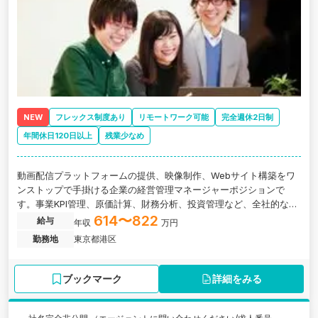
NEW
フレックス制度あり
リモートワーク可能
完全週休2日制
年間休日120日以上
残業少なめ
動画配信プラットフォームの提供、映像制作、Webサイト構築をワ
ンストップで手掛ける企業の経営管理マネージャーポジションで
す。事業KPI管理、原価計算、財務分析、投資管理など、全社的な経
営管理体制の見直し・改善に携わっていただきます。
614〜822
給与
年収
万円
勤務地
東京都港区
ブックマーク
詳細をみる