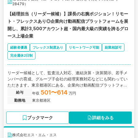
28479）
【経理担当（リーダー候補）】課長の右腕ポジション！リモー
ト・フレックスあり◎企業向け動画配信プラットフォームを展
開し、累計3,500アカウント超・国内最大級の実績を誇るグロ
ース上場企業
経験者優遇
フレックス制度あり
リモートワーク可能
副業相談可
完全週休2日制
リーダー候補として、監査法人対応、連結決算・決算開示、若手メ
ンバーの育成、グループ子会社の経理実務対応などにも関わってい
ただきます。東京都港区にある、企業向け動画配信プラットフォー
ムを展開し、国内最大級の実績を誇る上場企業の求人です。
501〜614
給与
年収
万円
勤務地
東京都港区
ブックマーク
詳細をみる
株式会社エス・エム・エス