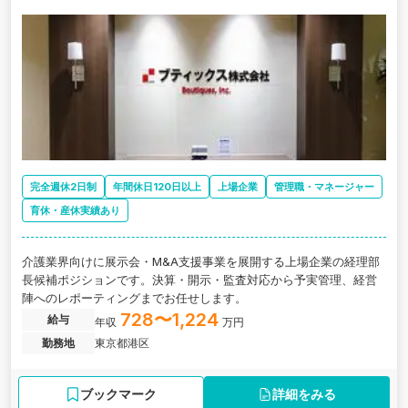
完全週休2日制
年間休日120日以上
上場企業
管理職・マネージャー
育休・産休実績あり
介護業界向けに展示会・M&A支援事業を展開する上場企業の経理部
長候補ポジションです。決算・開示・監査対応から予実管理、経営
陣へのレポーティングまでお任せします。
728〜1,224
給与
年収
万円
勤務地
東京都港区
ブックマーク
詳細をみる