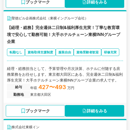
ブックマーク
詳細をみる
聖徳ビル企画株式会社（東横イングループ会社）
【経理・総務】完全週休二日制&福利厚生充実！丁寧な教育環
境で安心して勤務可能！大手ホテルチェーン東横INNグループ
企業
転勤なし
資格取得支援制度
服装自由
資格受験者歓迎
研修充実
経理・総務担当として、予算管理や月次決算、ホテルに付随する庶
務業務をお任せします。東京都大田区にある、完全週休二日制&福利
厚生充実！大手ホテルチェーン東横INNグループ企業の求人です。
427〜493
給与
年収
万円
勤務地
東京都大田区
ブックマーク
詳細をみる
株式会社東横イン