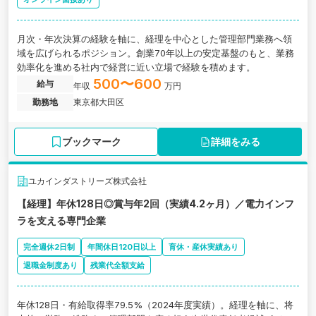
月次・年次決算の経験を軸に、経理を中心とした管理部門業務へ領
域を広げられるポジション。創業70年以上の安定基盤のもと、業務
効率化を進める社内で経営に近い立場で経験を積めます。
500〜600
給与
年収
万円
勤務地
東京都大田区
ブックマーク
詳細をみる
ユカインダストリーズ株式会社
【経理】年休128日◎賞与年2回（実績4.2ヶ月）／電力インフ
ラを支える専門企業
完全週休2日制
年間休日120日以上
育休・産休実績あり
退職金制度あり
残業代全額支給
年休128日・有給取得率79.5%（2024年度実績）。経理を軸に、将