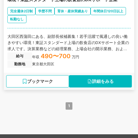
完全週休2日制
学歴不問
育休・産休実績あり
年間休日120日以上
転勤なし
大田区西蒲田にある、副部長候補募集！若手活躍で風通しの良い働
きやすい環境！東証スタンダード上場の飲食店のDXサポート企業の
求人です。決算業務などの経理業務、上場会社の開示業務、および
総務業務の一部をお任せします。
490〜700
給与
年収
万円
勤務地
東京都大田区
ブックマーク
詳細をみる
1