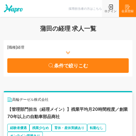
条件で絞りこむ
採用担当者の方はこちら
ログイン
会員登録
蒲田の経理 求人一覧
[職種]
経理
条件で絞りこむ
高輪ヂーゼル株式会社
【管理部門担当（経理メイン）】残業平均月20時間程度／創業
70年以上の自動車部品商社
経験者優遇
残業少なめ
育休・産休実績あり
転勤なし
オンライン面接あり