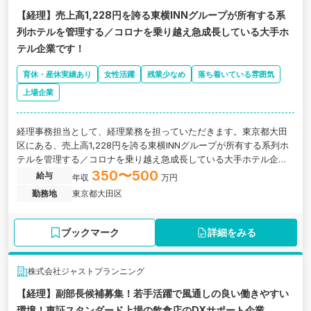
【経理】売上高1,228円を誇る東横INNグループが所有する系
列ホテルを管理する／コロナを乗り越え急成長している大手ホ
テル企業です！
育休・産休実績あり
女性活躍
残業少なめ
落ち着いている雰囲気
上場企業
経理事務担当として、経理業務を担っていただきます。東京都大田
区にある、売上高1,228円を誇る東横INNグループが所有する系列ホ
テルを管理する／コロナを乗り越え急成長している大手ホテル企業
です！
350〜500
給与
年収
万円
勤務地
東京都大田区
ブックマーク
詳細をみる
株式会社ジャストプランニング
【経理】副部長候補募集！若手活躍で風通しの良い働きやすい
環境！東証スタンダード上場の飲食店のDXサポート企業