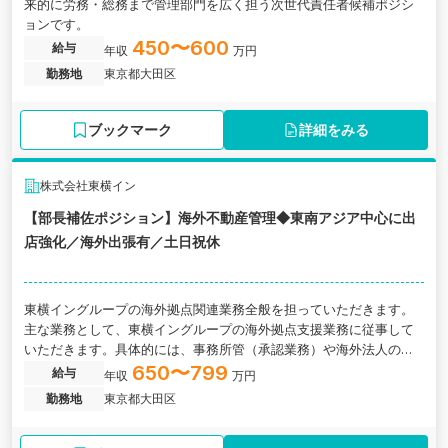
来的に労務・総務まで管理部門を広く担う次世代責任者候補ポジシ
ョンです。
450〜600
給与
年収
万円
勤務地
東京都大田区
ブックマーク
詳細をみる
株式会社東横イン
【部長補佐ポジション】海外不動産管理◆東南アジア中心に出
店強化／海外出張有／土日祝休
東横イングループの海外拠点関連業務全般を担っていただきます。
主な業務として、東横イングループの海外拠点支援業務に従事して
いただきます。具体的には、事務所管（承認業務）や海外法人の監
査対応、遊休不動産利用の検討・実行、海外訴訟案件対応に関わっ
650〜799
給与
年収
万円
ていただきます。
勤務地
東京都大田区