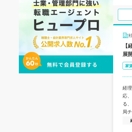
【
展
家
経理
応、
る、
局チ