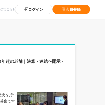
ログイン
会員登録
の方はこちら
0年超の老舗｜決算・連結〜開示・
の歴史を持つ
募集です