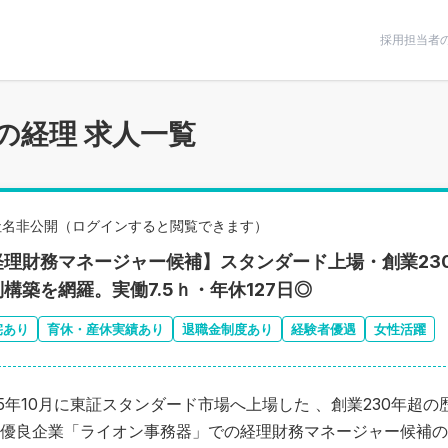
条件で絞りこむ
採用担当者
の経理 求人一覧
社名非公開（ログインすると閲覧できます）
経理財務マネージャー候補】スタンダード上場・創業23
構築を網羅。実働7.5ｈ・年休127日◎
宅あり
育休・産休実績あり
退職金制度あり
経験者優遇
女性活躍
25年10月に東証スタンダード市場へ上場した 、創業230年超
優良企業「ライオン事務器」での経理財務マネージャー候補の