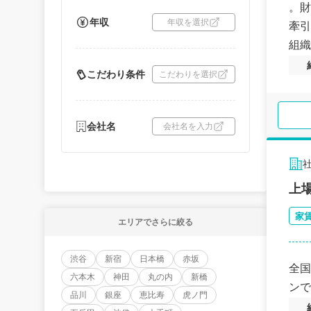
。財
年収
年収を選択
牽引
組織
きい
こだわり条件
こだわりを選択
会社名
会社名を入力
上
家
エリアでさらに絞る
渋谷
新宿
日本橋
赤坂
全国
六本木
神田
丸の内
新橋
ンで
品川
銀座
恵比寿
虎ノ門