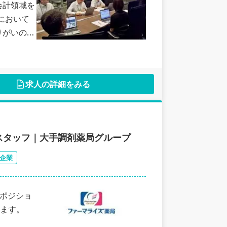
会計領域を
において
りがいの大
求人の詳細をみる
スタッフ｜大手調剤薬局グループ
企業
フポジショ
ます。