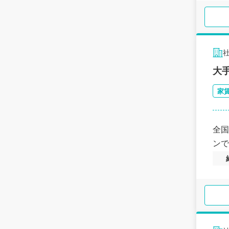
大
家
全国
ンで