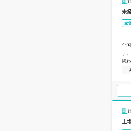
未
家
全国
す。
携わ
上