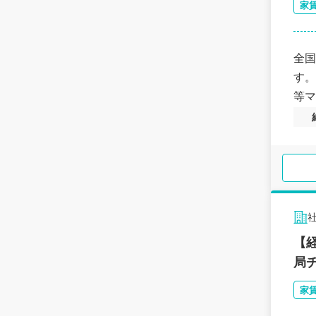
家
全国
す。
等マ
【
局
家