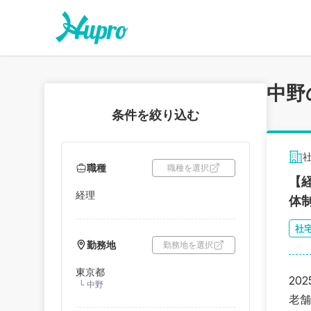
中野
条件を絞り込む
職種
職種を選択
【
経理
体制
社
勤務地
勤務地を選択
東京都
20
└
中野
老舗