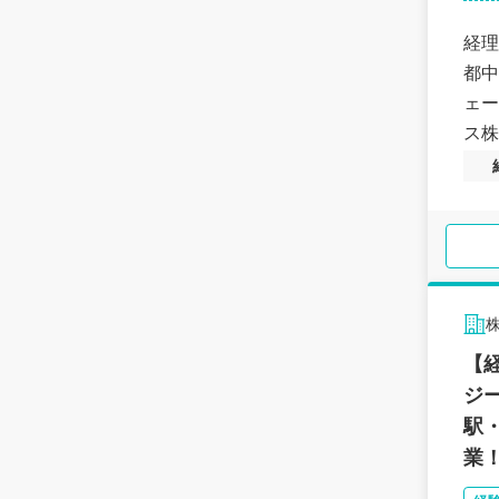
経理
都中
ェー
ス株
【
ジ
駅
業