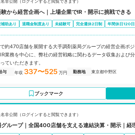
社名非公開（ログインすると閲覧できます）
経験から経営企画へ｜上場企業でIR・開示に挑戦できる
賃補助あり
退職金制度あり
未経験可
完全週休2日制
年間休日120
で約470店舗を展開する大手調剤薬局グループの経営企画ポ
IR業務を中心に、弊社の経営戦略に関わるデータ収集および
っていただきます。
337〜525
給与
勤務地
東京都中野区
年収
万円
ブックマーク
社名非公開（ログインすると閲覧できます）
場グループ｜全国400店舗を支える連結決算・開示｜経