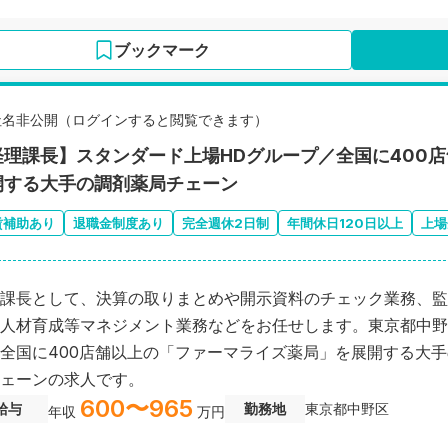
ブックマーク
社名非公開（ログインすると閲覧できます）
経理課長】スタンダード上場HDグループ／全国に400
開する大手の調剤薬局チェーン
賃補助あり
退職金制度あり
完全週休2日制
年間休日120日以上
上場
課長として、決算の取りまとめや開示資料のチェック業務、監
人材育成等マネジメント業務などをお任せします。東京都中野
全国に400店舗以上の「ファーマライズ薬局」を展開する大
ェーンの求人です。
600〜965
給与
勤務地
東京都中野区
年収
万円