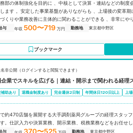
務部の体制強化を目的に 、中核として決算・連結などの制度
します 。安定した事業基盤がありながらも 、上場後の変革期
づくりや業務改善に主体的に関わることができる 、非常にや
500〜719
ポジションです
給与
勤務地
東京都中野区
年収
万円
ブックマーク
社名非公開（ログインすると閲覧できます）
場企業でスキルを広げる｜連結・開示まで関われる経理
賃補助あり
退職金制度あり
完全週休2日制
年間休日120日以上
上場
で約470店舗を展開する大手調剤薬局グループの経理スタッ
す。仕訳入力や決算業務、開示業務、税務業務などをお任せし
370〜525
給与
勤務地
東京都中野区
年収
万円