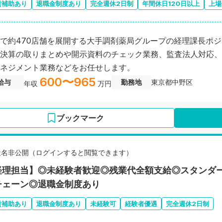
賃補助あり
退職金制度あり
完全週休2日制
年間休日120日以上
上場
で約470店舗を展開する大手調剤薬局グループの経理課長ポ
決算の取りまとめや開示資料のチェック業務、監査法人対応、
ネジメント業務などをお任せします。
600〜965
給与
勤務地
東京都中野区
年収
万円
ブックマーク
社名非公開（ログインすると閲覧できます）
経理担当】◎未経験者歓迎◎残業代全額支給◎スタンダ
チェーン◎退職金制度あり
賃補助あり
退職金制度あり
未経験可
経験者優遇
完全週休2日制