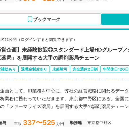
ブックマーク
社名非公開（ログインすると閲覧できます）
経営企画】未経験歓迎◎スタンダード上場HDグループ／
ズ薬局」を展開する大手の調剤薬局チェーン
賃補助あり
退職金制度あり
未経験可
完全週休2日制
年間休日120
企画として、IR業務を中心に、弊社の経営戦略に関わるデー
析業務に携わっていただきます。東京都中野区にある、全国に
の「ファーマライズ薬局」を展開する大手の調剤薬局チェーン
337〜525
給与
勤務地
東京都中野区
年収
万円