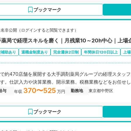
ブックマーク
社名非公開（ログインすると閲覧できます）
手薬局で経理スキルを磨く｜月残業10～20h中心｜上場
賃補助あり
退職金制度あり
完全週休2日制
年間休日120日以上
上場
で約470店舗を展開する大手調剤薬局グループの経理スタッ
す。仕訳入力や決算業務、開示業務、税務業務などをお任せし
370〜525
給与
勤務地
東京都中野区
年収
万円
ブックマーク