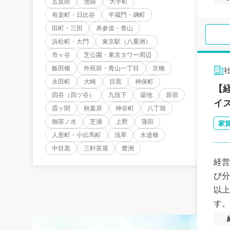
五反田
池袋
大手町
有楽町・日比谷
半蔵門・麹町
田町・三田
表参道・青山
浜松町・大門
東京駅（八重洲）
市ヶ谷
芝公園・東京タワー周辺
飯田橋
外苑前・青山一丁目
京橋
永田町
大崎
目黒
神保町
【
四谷（四ツ谷）
九段下
築地
原宿
イ
霞ヶ関
秋葉原
神谷町
八丁堀
御茶ノ水
芝浦
上野
蒲田
家
人形町・小伝馬町
浅草
水道橋
中目黒
三軒茶屋
豊洲
経営
び分
以上
す。