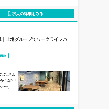
求人の詳細をみる
戦｜上場グループでワークライフバ
2日制
ただきま
しから家づ
です。