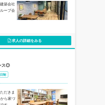
建築会社
ループ会
求人の詳細をみる
ンス◎
2日制
ただきま
しから家づ
です。