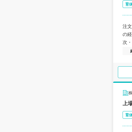
育
注文
の経
次・
上
育