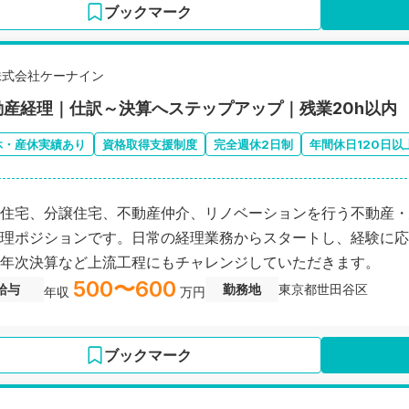
ブックマーク
株式会社ケーナイン
動産経理｜仕訳～決算へステップアップ｜残業20h以内
休・産休実績あり
資格取得支援制度
完全週休2日制
年間休日120日以
住宅、分譲住宅、不動産仲介、リノベーションを行う不動産・
理ポジションです。日常の経理業務からスタートし、経験に応
年次決算など上流工程にもチャレンジしていただきます。
500〜600
給与
勤務地
東京都世田谷区
年収
万円
ブックマーク