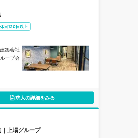
内
休日120日以上
建築会社
ループ会
求人の詳細をみる
内｜上場グループ