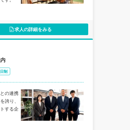
求人の詳細をみる
以内
2日制
との連携
績を誇り、
トする企