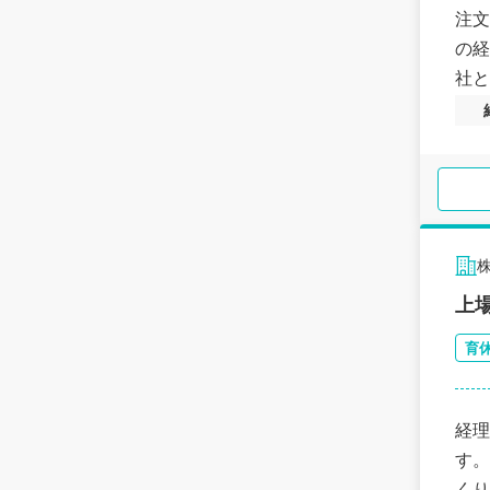
注文
の経
社と
上
育
経理
す。
くり