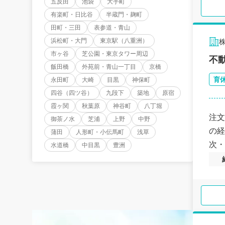
五反田
池袋
大手町
有楽町・日比谷
半蔵門・麹町
田町・三田
表参道・青山
浜松町・大門
東京駅（八重洲）
市ヶ谷
芝公園・東京タワー周辺
不
飯田橋
外苑前・青山一丁目
京橋
育
永田町
大崎
目黒
神保町
四谷（四ツ谷）
九段下
築地
原宿
霞ヶ関
秋葉原
神谷町
八丁堀
注文
御茶ノ水
芝浦
上野
中野
の経
蒲田
人形町・小伝馬町
浅草
次・
水道橋
中目黒
豊洲