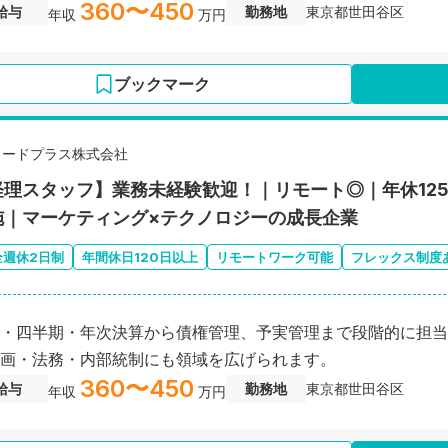
360〜450
給与
勤務地
東京都世田谷区
年収
万円
ブックマーク
リードプラス株式会社
経理スタッフ】業務未経験歓迎！｜リモート◎｜年休125
施｜マーケティング×テクノロジーの成長企業
全週休2日制
年間休日120日以上
リモートワーク可能
フレックス制度
・四半期・年次決算から債権管理、予実管理まで段階的に担当
画・法務・内部統制にも領域を広げられます。
360〜450
給与
勤務地
東京都世田谷区
年収
万円