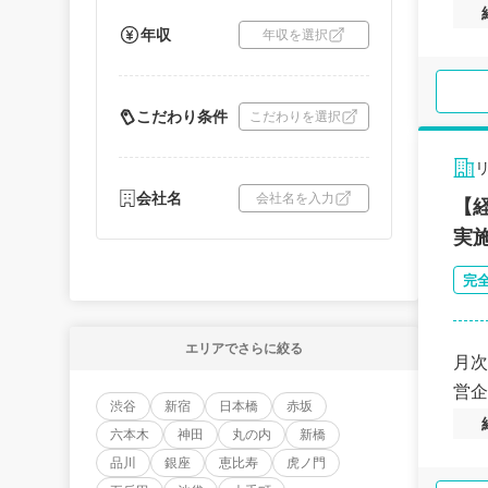
年収
年収を選択
こだわり条件
こだわりを選択
会社名
会社名を入力
【
実
完
エリアでさらに絞る
月次
営企
渋谷
新宿
日本橋
赤坂
六本木
神田
丸の内
新橋
品川
銀座
恵比寿
虎ノ門