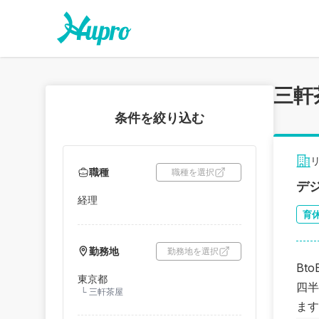
三軒
条件を絞り込む
職種
職種を選択
デ
経理
育
勤務地
勤務地を選択
Bt
東京都
四半
└
三軒茶屋
ます