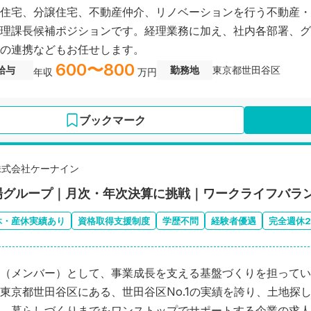
住宅、分譲住宅、不動産仲介、リノベーションを行う不動産・
理課長候補ポジションです。経理業務に加え、社内各部署、グ
の連携などもお任せします。
600〜800
給与
勤務地
東京都世田谷区
年収
万円
ブックマーク
株式会社ケーナイン
場グループ｜月次・年次決算に挑戦｜ワークライフバラ
休・産休実績あり
資格取得支援制度
学歴不問
経験者優遇
完全週休
（メンバー）として、事業成長を支える基盤づくりを担ってい
東京都世田谷区にある、世田谷区No.1の実績を誇り、土地探
、暮らしづくりまでをワンストップでサポートする企業の求人