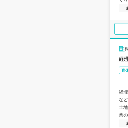
経
育
経理
など
土地
業の