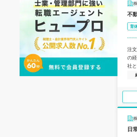
不
育
注文
の経
社と
日