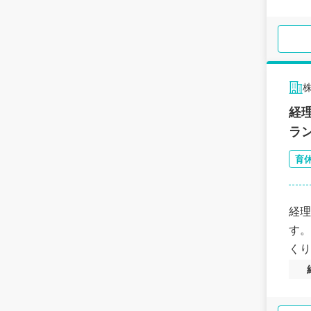
経
ラ
育
経理
す。
くり