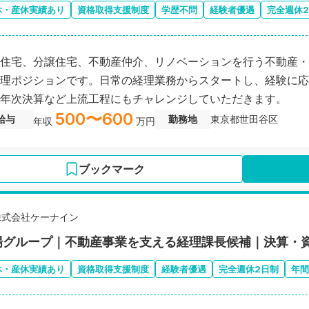
休・産休実績あり
資格取得支援制度
学歴不問
経験者優遇
完全週休
住宅、分譲住宅、不動産仲介、リノベーションを行う不動産・
理ポジションです。日常の経理業務からスタートし、経験に応
年次決算など上流工程にもチャレンジしていただきます。
500〜600
給与
勤務地
東京都世田谷区
年収
万円
ブックマーク
株式会社ケーナイン
場グループ｜不動産事業を支える経理課長候補｜決算・
休・産休実績あり
資格取得支援制度
経験者優遇
完全週休2日制
年間