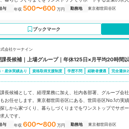
500〜600
給与
勤務地
東京都世田谷区
年収
万円
ブックマーク
株式会社ケーナイン
理課長候補｜上場グループ｜年休125日×月平均20時間
休・産休実績あり
資格取得支援制度
学歴不問
経験者優遇
完全週休
課長候補として、経理業務に加え、社内各部署、グループ会社
もお任せします。東京都世田谷区にある、世田谷区No.1の実
探しから家づくり、暮らしづくりまでをワンストップでサポー
求人です。
600〜800
給与
勤務地
東京都世田谷区
年収
万円