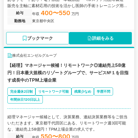
販売を主軸に素材応用の技術を活かし医師の手術トレーニング用模
擬臓器などの医療分野への新規進出をおこなう安定企業の求人です
400〜550
給与
年収
万円
勤務地
東京都中央区
ブックマーク
詳細をみる
株式会社エンゼルグループ
【経理】マネージャー候補！リモートワーク◎連結売上58億
円！日本最大規模のリゾートグループで、サービス№１を目指
す成長中のTPM上場企業
完全週休2日制
リモートワーク可能
残業少なめ
学歴不問
年間休日120日以上
経理マネージャー候補として、決算業務、連結決算業務等をご担当
いただきます。東京都千代田区にある、リモートワーク週3回可能
な、連結売上58億円！TPM上場企業の求人です。
550〜800
給与
年収
万円