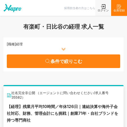
条件で絞りこむ
採用担当者の方はこちら
ログイン
会員登録
有楽町・日比谷の経理 求人一覧
[職種]
経理
条件で絞りこむ
社名完全非公開 （エージェントに問い合わせください/求人番号
35582）
【経理】残業月平均10時間／年休126日｜連結決算や海外子会
社対応、財務、管理会計にも挑戦｜創業71年・自社ブランドを
持つ専門商社