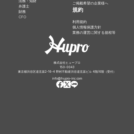
法務・知財
ご掲載希望の企業様へ
弁護士
規約
財務
CFO
利用規約
個人情報保護方針
業務の運営に関する規程等
株式会社ヒュープロ
150-0043
東京都渋谷区道玄坂2-16-4 野村不動産渋谷道玄坂ビル 4階/6階（受付）
info@hupro-inc.com