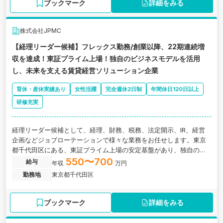
ブックマーク
詳細をみる
株式会社JPMC
【経理リーダー候補】フレックス勤務/創業以降、22期連続増
収を達成！東証プライム上場！独自のビジネスモデルを活用
し、未来を支える賃貸経営ソリューション企業
育休・産休実績あり
女性活躍
完全週休2日制
年間休日120日以上
研修充実
経理リーダー候補として、経理、財務、税務、法定開示、IR、経営
企画などジョブローテーションで様々な業務をお任せします。東京
都千代田区にある、東証プライム上場の安定基盤があり、独自のビ
ジネスモデルを活用し、未来を支える賃貸経営ソリューション企業
550〜700
給与
年収
万円
の求人です。
勤務地
東京都千代田区
ブックマーク
詳細をみる