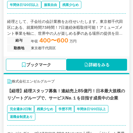
年間休日120日以上
服装自由
残業少なめ
経理として、子会社の会計業務をお任せいたします。東京都千代田
区にある、就業時間7.5時間！7日連続休暇取得可能！アミューズメ
ント事業を軸に、世界中の人が楽しめる夢のある場所の提供を目指
す！グループ総売上は1,980億円超え企業の求人です。
400〜600
給与
年収
万円
勤務地
東京都千代田区
ブックマーク
詳細をみる
株式会社エンゼルグループ
【経理】経理スタッフ募集！連結売上85億円！日本最大規模の
リゾートグループで、サービスNo.１を目指す成長中の企業
完全週休2日制
残業少なめ
学歴不問
年間休日120日以上
退職金制度あり