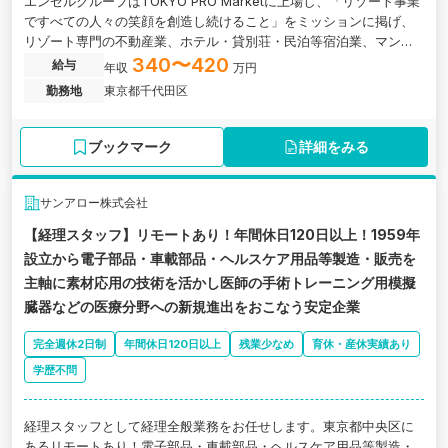
エンゼルグループはTOKYO PRO Marketに上場し、「リゾート事業
ですべての人々の笑顔を創造し続けること」をミッションに掲げ、
リゾート専門の不動産業、ホテル・貸別荘・民泊等宿泊業、マンシ
ョン・別荘地管理業、建設業、日本酒製造業など幅広く事業を展開
340〜420
給与
年収
万円
しています。
勤務地
東京都千代田区
ブックマーク
詳細をみる
サンアロー株式会社
【経理スタッフ】リモートあり！年間休日120日以上！1959年
設立から電子部品・車載部品・ヘルスケア用品等製造・販売を
主軸に素材応用の技術を活かし医師の手術トレーニング用模擬
臓器などの医療分野への新規進出をおこなう安定企業
完全週休2日制
年間休日120日以上
残業少なめ
育休・産休実績あり
学歴不問
経理スタッフとして経理全般業務をお任せします。東京都中央区に
あるリモートあり！電子部品・車載部品・ヘルスケア用品等製造・