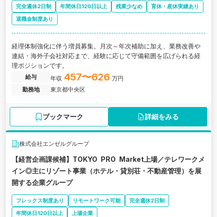
完全週休2日制
年間休日120日以上
残業少なめ
育休・産休実績あり
退職金制度あり
経理体制強化に伴う増員募集。月次～年次補助に加え、業務改善や
連結・海外子会社対応まで、経験に応じて守備範囲を広げられる経
理ポジションです。
457〜626
給与
年収
万円
勤務地
東京都中央区
ブックマーク
詳細をみる
株式会社エンゼルグループ
【経営企画課候補】TOKYO PRO Market上場／テレワークメ
イン◎主にリゾート事業（ホテル・貸別荘・不動産管理）を展
開する企業グループ
フレックス制度あり
リモートワーク可能
完全週休2日制
年間休日120日以上
上場企業