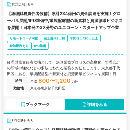
株式会社TBM
【経理財務責任者候補】累計234億円の資金調達を実施！グロ
ーバル展開/IPO準備中/環境配慮型の新素材と資源循環ビジネス
を展開！日本発のGX分野のユニコーン・スタートアップ企業
リモートワーク可能
完全週休2日制
年間休日120日以上
時短勤務あり
IPO準備
経理財務責任者候補として、決算業務プロセスの高度化、管理会計
の領域の強化などの多岐にわたる業務をお任せします。東京都千代
田区にある、環境配慮型の新素材と資源循環ビジネスを展開！日本
発のGX分野のユニコーン・スタートアップ企業の求人です。
800〜1,200
給与
年収
万円
勤務地
東京都東京都千代田区
ブックマーク
詳細をみる
EY税理士法人
【会計・経理スタッフ】経理経験者歓迎！専門性を高められる