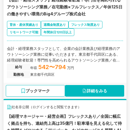
アウトソーシング業務／在宅勤務×フルフレックス／年休125日
の働きやすい環境のBig4グループ株式会社
育休・産休実績あり
退職金制度あり
フレックス制度あり
リモートワーク可能
年間休日120日以上
会計・経理業務スタッフとして、企業の会計業務及び経理業務のア
ウトソーシング業務に従事いただきます。東京都千代田区にある、
経理経験者歓迎！専門性を高められるアウトソーシング業務／在宅
勤務×フルフレックス／年休125日の働きやすい環境のBig4グループ
542〜794
給与
年収
万円
株式会社の求人です。
勤務地
東京都千代田区
ブックマーク
詳細をみる
社名非公開（ログインすると閲覧できます）
【経理マネージャー・経営企画】フレックスあり／全国に幅広
く拠点を持ち、連結売上高は35億円！駐車場を見える化して待