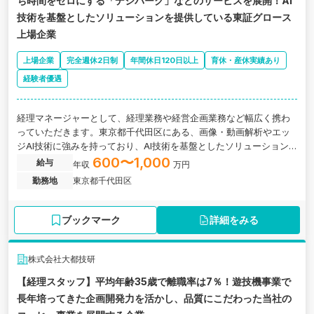
ち時間をゼロにする「デジパーク」などのサービスを展開！AI
技術を基盤としたソリューションを提供している東証グロース
上場企業
上場企業
完全週休2日制
年間休日120日以上
育休・産休実績あり
経験者優遇
経理マネージャーとして、経理業務や経営企画業務など幅広く携わ
っていただきます。東京都千代田区にある、画像・動画解析やエッ
ジAI技術に強みを持っており、AI技術を基盤としたソリューション
を提供している東証グロース上場企業の求人です。
600〜1,000
給与
年収
万円
勤務地
東京都千代田区
ブックマーク
詳細をみる
株式会社大都技研
【経理スタッフ】平均年齢35歳で離職率は7％！遊技機事業で
長年培ってきた企画開発力を活かし、品質にこだわった当社の