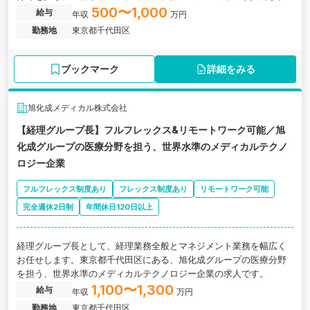
500〜1,000
給与
年収
万円
勤務地
東京都千代田区
ブックマーク
詳細をみる
旭化成メディカル株式会社
【経理グループ長】フルフレックス&リモートワーク可能／旭
化成グループの医療分野を担う、世界水準のメディカルテクノ
ロジー企業
フルフレックス制度あり
フレックス制度あり
リモートワーク可能
完全週休2日制
年間休日120日以上
経理グループ長として、経理業務全般とマネジメント業務を幅広く
お任せします。東京都千代田区にある、旭化成グループの医療分野
を担う、世界水準のメディカルテクノロジー企業の求人です。
1,100〜1,300
給与
年収
万円
勤務地
東京都千代田区