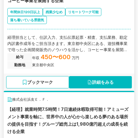
コーヒー事業を展開する企業
年間休日120日以上
残業少なめ
リモートワーク可能
落ち着いている雰囲気
経理担当として、仕訳入力、支払伝票起票・精査、支払業務、勘定
内訳書作成等をご担当頂きます。東京都中央区にある、遊技機事業
で培った企画開発販売のノウハウを活かし、コーヒー事業を展開し
ている企業です。
450〜600
給与
年収
万円
勤務地
東京都中央区
ブックマーク
詳細をみる
株式会社浜友Ｅ．Ｆ．
【経理】就業時間7.5時間！7日連続休暇取得可能！アミューズ
メント事業を軸に、世界中の人が心から楽しめる夢のある場所
の提供を目指す！グループ総売上は1,980億円超えの成長を続
ける企業