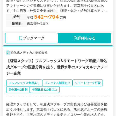
経理・会計スペシャリストとして、企業の会計業務及び経理業務の
アウトソーシング業務に従事いただきます。東京都千代田区にあ
る、主に日系・外資系企業向けに、経理・会計・給与計算のアウト
ソーシングサービスを提供している企業の求人です。
542〜794
給与
年収
万円
勤務地
東京都千代田区
ブックマーク
詳細をみる
旭化成メディカル株式会社
【経理スタッフ】フルフレックス&リモートワーク可能／旭化
成グループの医療分野を担う、世界水準のメディカルテクノロ
ジー企業
フルフレックス制度あり
フレックス制度あり
リモートワーク可能
完全週休2日制
年間休日120日以上
経理スタッフとして、制度決算グループの実務および改善業務を幅
広くお任せします。東京都千代田区にある、旭化成グループの医療
分野を担う、世界水準のメディカルテクノロジー企業の求人です。