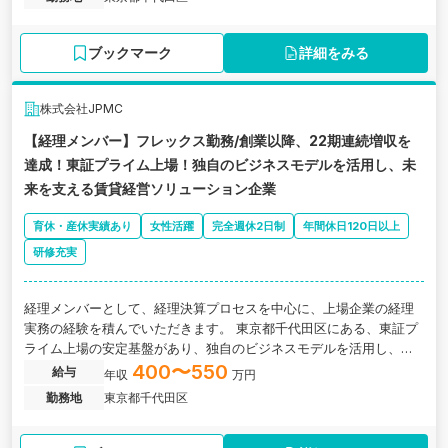
ブックマーク
詳細をみる
株式会社JPMC
【経理メンバー】フレックス勤務/創業以降、22期連続増収を
達成！東証プライム上場！独自のビジネスモデルを活用し、未
来を支える賃貸経営ソリューション企業
育休・産休実績あり
女性活躍
完全週休2日制
年間休日120日以上
研修充実
経理メンバーとして、経理決算プロセスを中心に、上場企業の経理
実務の経験を積んでいただきます。 東京都千代田区にある、東証プ
ライム上場の安定基盤があり、独自のビジネスモデルを活用し、未
来を支える賃貸経営ソリューション企業の求人です。
400〜550
給与
年収
万円
勤務地
東京都千代田区