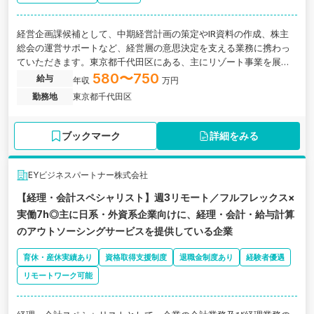
経営企画課候補として、中期経営計画の策定やIR資料の作成、株主
総会の運営サポートなど、経営層の意思決定を支える業務に携わっ
ていただきます。東京都千代田区にある、主にリゾート事業を展開
する企業グループの求人です。
580〜750
給与
年収
万円
勤務地
東京都千代田区
ブックマーク
詳細をみる
EYビジネスパートナー株式会社
【経理・会計スペシャリスト】週3リモート／フルフレックス×
実働7h◎主に日系・外資系企業向けに、経理・会計・給与計算
のアウトソーシングサービスを提供している企業
育休・産休実績あり
資格取得支援制度
退職金制度あり
経験者優遇
リモートワーク可能