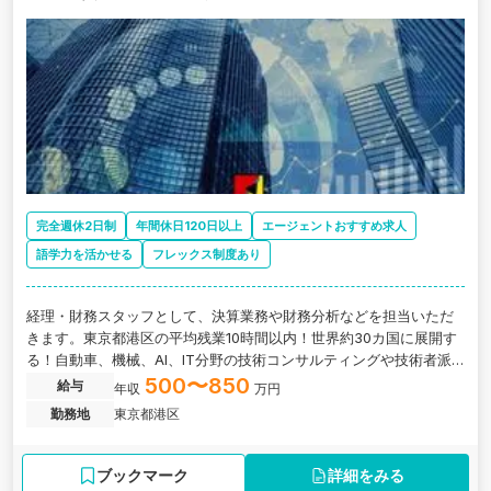
完全週休2日制
年間休日120日以上
エージェントおすすめ求人
語学力を活かせる
フレックス制度あり
経理・財務スタッフとして、決算業務や財務分析などを担当いただ
きます。東京都港区の平均残業10時間以内！世界約30カ国に展開す
る！自動車、機械、AI、IT分野の技術コンサルティングや技術者派
遣を行う外資系企業の日本法人の求人です。
500〜850
給与
年収
万円
勤務地
東京都港区
ブックマーク
詳細をみる