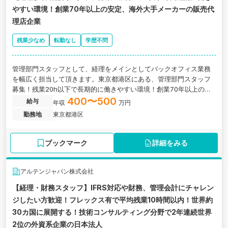
やすい環境！創業70年以上の安定、海外大手メーカーの販売代
理店企業
残業少なめ
転勤なし
学歴不問
管理部門スタッフとして、経理をメインとしてバックオフィス業務
を幅広く担当して頂きます。東京都港区にある、管理部門スタッフ
募集！残業20h以下で長期的に働きやすい環境！創業70年以上の安
定、海外大手メーカーの販売代理店企業の求人です。
400〜500
給与
年収
万円
勤務地
東京都港区
ブックマーク
詳細をみる
アルテンジャパン株式会社
【経理・財務スタッフ】IFRS対応や財務、管理会計にチャレン
ジしたい方歓迎！フレックス有で平均残業10時間以内！世界約
30カ国に展開する！技術コンサルティング分野で2年連続世界
2位の外資系企業の日本法人