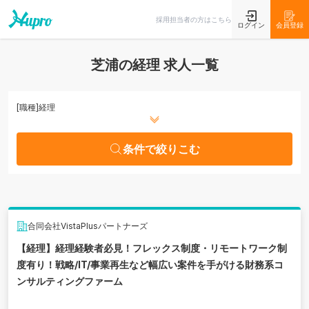
条件で絞りこむ
採用担当者の方はこちら
ログイン
会員登録
芝浦の経理 求人一覧
[職種]
経理
条件で絞りこむ
合同会社VistaPlusパートナーズ
【経理】経理経験者必見！フレックス制度・リモートワーク制
度有り！戦略/IT/事業再生など幅広い案件を手がける財務系コ
ンサルティングファーム