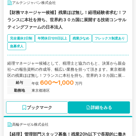
アルテンジャパン株式会社
【財務マネージャー候補】残業ほぼ無し！経理経験者求む！フ
ランスに本社を持ち、世界約３０カ国に展開する技術コンサル
ティングファームの日本法人
完全週休2日制
年間休日120日以上
残業少なめ
フレックス制度あり
急募求人
経理マネージャー候補として、税理士と協力のもと、決算から親会
社への報告資料の作成等、幅広い業務を担って頂きます。東京都港
区の残業ほぼ無し！フランスに本社を持ち、世界約３０カ国に展開
する技術コンサルティングファームの日本法人の求人です。
600〜1,000
給与
年収
万円
勤務地
東京都港区
ブックマーク
詳細をみる
高輪ヂーゼル株式会社
【経理】管理部門スタッフ募集！残業20h以下で長期的に働き