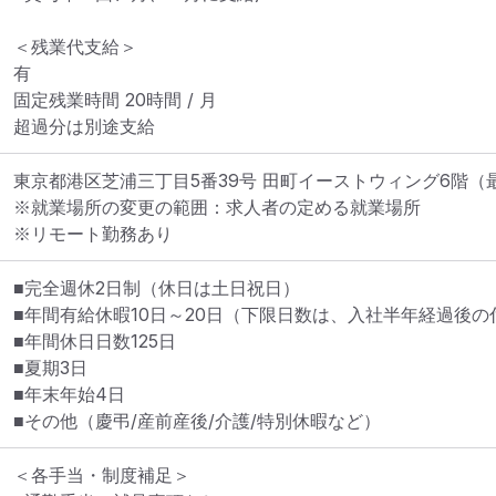
＜残業代支給＞

有

固定残業時間 20時間 / 月

超過分は別途支給
東京都港区芝浦三丁目5番39号 田町イーストウィング6階
（
※就業場所の変更の範囲：求人者の定める就業場所
※リモート勤務あり
■完全週休2日制（休日は土日祝日）

■年間有給休暇10日～20日（下限日数は、入社半年経過後の
■年間休日日数125日

■夏期3日

■年末年始4日

■その他（慶弔/産前産後/介護/特別休暇など）
＜各手当・制度補足＞
