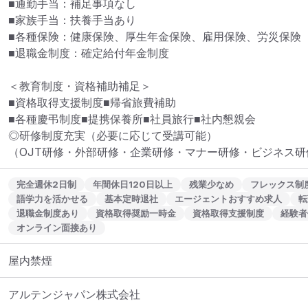
■通勤手当：補足事項なし

■家族手当：扶養手当あり

■各種保険：健康保険、厚生年金保険、雇用保険、労災保険

■退職金制度：確定給付年金制度

＜教育制度・資格補助補足＞

■資格取得支援制度■帰省旅費補助

■各種慶弔制度■提携保養所■社員旅行■社内懇親会

◎研修制度充実（必要に応じて受講可能）

（OJT研修・外部研修・企業研修・マナー研修・ビジネス研
完全週休2日制
年間休日120日以上
残業少なめ
フレックス制
語学力を活かせる
基本定時退社
エージェントおすすめ求人
転
退職金制度あり
資格取得奨励一時金
資格取得支援制度
経験者
オンライン面接あり
屋内禁煙
アルテンジャパン株式会社