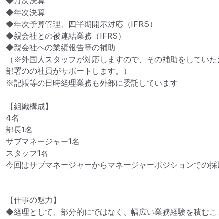
◆月次決算

◆年次決算

◆年次予算管理、四半期開示対応（IFRS）

◆親会社との被連結業務（IFRS）

◆親会社への業績報告等の補助

（※外国人スタッフが対応しますので、その補助をしていた
部署のの社員がサポートします。）

※記帳等の日時経理業務も外部に委託しています

【組織構成】

4名

部長1名

サブマネージャー1名

スタッフ1名

今回はサブマネージャーからマネージャーポジションでの採
【仕事の魅力】

◆経理として、部分的にではなく、幅広い業務経験を積むこと