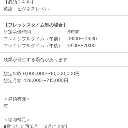
【必須スキル】

英語：ビジネスレベル
【フレックスタイム制の場合】
所定労働時間
：
8
時間
フレキシブルタイム（午前）
：
06:00
〜
09:30
フレキシブルタイム（午後）
：
18:30
〜
20:00
残業が発生する場合があります
想定年収
6,000,000
〜
10,000,000
円
想定月給
428,000
〜
715,000
円
＜昇給有無＞

有

＜給与補足＞

■賞与年２回(6月、12月に支給)
