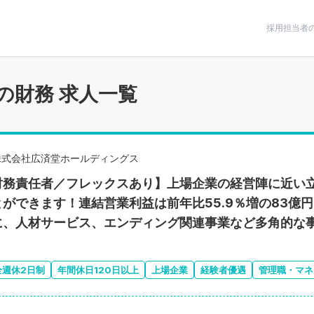
条件で絞りこむ
採用担当者
の財務 求人一覧
株式会社広済堂ホールディングス
財務責任者／フレックスあり】上場企業の経営陣に近い
とができます！連結営業利益は前年比55.9％増の83億
に、人材サービス、エンディング関連事業など多角的な
全週休2日制
年間休日120日以上
上場企業
経験者優遇
管理職・マネ