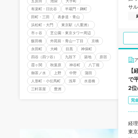
五反田
池袋
大手町
サル
有楽町・日比谷
半蔵門・麹町
田町・三田
表参道・青山
浜松町・大門
東京駅（八重洲）
市ヶ谷
芝公園・東京タワー周辺
飯田橋
外苑前・青山一丁目
京橋
永田町
大崎
目黒
神保町
四谷（四ツ谷）
九段下
築地
原宿
霞ヶ関
秋葉原
神谷町
八丁堀
【
御茶ノ水
上野
中野
蒲田
で
人形町・小伝馬町
浅草
水道橋
2
三軒茶屋
豊洲
完
経理
東京