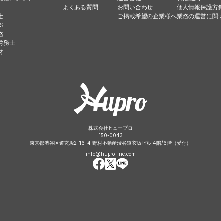
よくある質問
お問い合わせ
個人情報保護方
士
ご掲載希望の企業様へ
業務の運営に関
S
務
労務士
財
株式会社ヒュープロ
150-0043
東京都渋谷区道玄坂2-16-4 野村不動産渋谷道玄坂ビル 4階/6階（受付）
info@hupro-inc.com