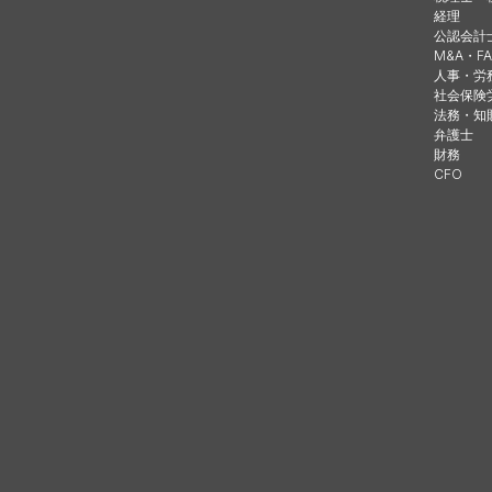
経理
公認会計
M&A・FA
人事・労
社会保険
法務・知
弁護士
財務
CFO