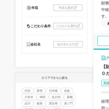
財務
年収
年収を選択
中核
す。
こだわり条件
こだわりを選択
会社名
会社名を入力
【
０
エリアでさらに絞る
完
渋谷
新宿
日本橋
赤坂
六本木
神田
丸の内
新橋
経理
品川
銀座
恵比寿
虎ノ門
担っ