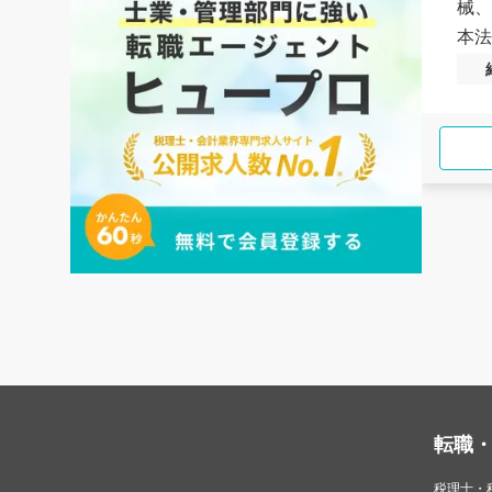
械、
本法
転職
税理士・