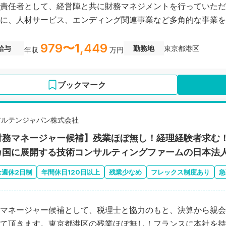
責任者として、経営陣と共に財務マネジメントを行っていただ
に、人材サービス、エンディング関連事業など多角的な事業を
979〜1,449
給与
勤務地
東京都港区
年収
万円
ブックマーク
アルテンジャパン株式会社
財務マネージャー候補】残業ほぼ無し！経理経験者求む
カ国に展開する技術コンサルティングファームの日本法
全週休2日制
年間休日120日以上
残業少なめ
フレックス制度あり
急
マネージャー候補として、税理士と協力のもと、決算から親会
て頂きます。東京都港区の残業ほぼ無し！フランスに本社を持