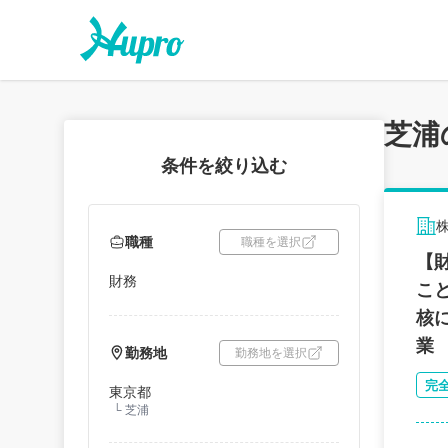
芝浦
条件を絞り込む
職種
職種を選択
【
財務
こ
核
業
勤務地
勤務地を選択
完
東京都
└
芝浦