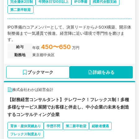
完全週休2日制
年間休日120日以上
IPO準備
残業代全額支給
第二新卒歓迎
IPO準備のコアメンバーとして、決算リードからJ-SOX構築、開示体
制整備まで一気通貫で推進。経営陣に近い環境で専門性を磨けま
す。
450〜650
給与
年収
万円
勤務地
東京都中央区
ブックマーク
詳細をみる
株式会社わかば経営会計
【財務経営コンサルタント】テレワーク！フレックス制！多種
多様なサービス展開でお客様と伴走し、中小企業の未来を創造
するコンサルティング企業
育休・産休実績あり
学歴不問
第二新卒歓迎
経験者優遇
フレックス制度あり