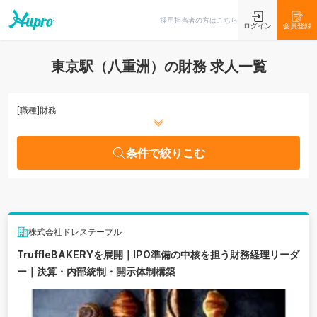
条件で絞りこむ
採用担当者の方はこちら
ログイン
会員登録
東京駅（八重洲）の財務 求人一覧
[職種]
財務
条件で絞りこむ
株式会社ドレステーブル
TruffleBAKERYを展開｜IPO準備の中核を担う財務経理リーダ
ー｜決算・内部統制・開示体制構築