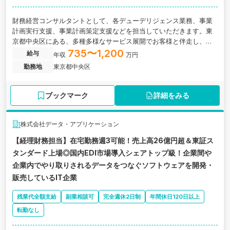
財務経営コンサルタントとして、各デューデリジェンス業務、事業
計画実行支援、事業計画策定支援などを担当していただきます。東
京都中央区にある、多種多様なサービス展開でお客様と伴走し、中
小企業の未来を創造するコンサルティング企業の求人です。
735〜1,200
給与
年収
万円
勤務地
東京都中央区
ブックマーク
詳細をみる
株式会社データ・アプリケーション
【経理財務担当】在宅勤務週3可能！売上高26億円超＆東証ス
タンダード上場◎国内EDI市場導入シェアトップ級！企業間や
企業内でやり取りされるデータをつなぐソフトウェアを開発・
販売しているIT企業
残業代全額支給
副業相談可
完全週休2日制
年間休日120日以上
転勤なし