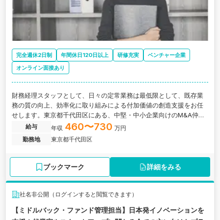
完全週休2日制
年間休日120日以上
研修充実
ベンチャー企業
オンライン面接あり
財務経理スタッフとして、日々の定常業務は最低限として、既存業
務の質の向上、効率化に取り組みによる付加価値の創造支援をお任
せします。東京都千代田区にある、中堅・中小企業向けのM&A仲介
を専門とする会社の求人です。
460〜730
給与
年収
万円
勤務地
東京都千代田区
ブックマーク
詳細をみる
社名非公開（ログインすると閲覧できます）
【ミドルバック・ファンド管理担当】日本発イノベーションを