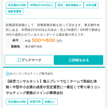
完全週休2日制
年間休日120日以上
育休・産休実績あり
女性活躍
経験者優遇
財務課長候補として、財務業務全般を担って頂きます。東京都中央
区にある、年間休日120日&土日休み！売上116億円！5年間で業績を
200％成長させているスタンダード上場企業の求人です。
500〜800
給与
年収
万円
勤務地
東京都中央区
ブックマーク
詳細をみる
みらいコンサルティング株式会社
【経営コンサルタント】個人プレーでなくチームで取組む体
制！中堅中小企業の成長や安定運営に一番近くで寄り添うコン
サルティング業務がメインの事業会社
完全週休2日制
学歴不問
転勤なし