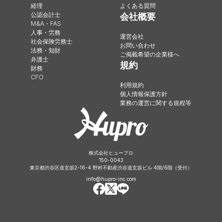
経理
よくある質問
公認会計士
会社概要
M&A・FAS
人事・労務
運営会社
社会保険労務士
お問い合わせ
法務・知財
ご掲載希望の企業様へ
弁護士
規約
財務
CFO
利用規約
個人情報保護方針
業務の運営に関する規程等
株式会社ヒュープロ
150-0043
東京都渋谷区道玄坂2-16-4 野村不動産渋谷道玄坂ビル 4階/6階（受付）
info@hupro-inc.com