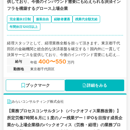
供しており、今後のインバウンド需要にも応えられる決済イン
フラを構築するグロース上場企業
完全週休2日制
服装自由
経験者優遇
残業代全額支給
年間休日120日以上
経理スタッフとして、経理業務全般を担って頂きます。東京都千代
田区の金融機関と総合的な決済基盤を確立する！国内外に一貫して
決算サービスを提供しており、今後のインバウンド需要にも応えら
れる決済インフラを構築するグロース上場企業の求人です。
400〜550
給与
年収
万円
勤務地
東京都千代田区
ブックマーク
詳細をみる
みらいコンサルティング株式会社
【業務プロセスコンサルタント（バックオフィス業務改善）】
所定労働7時間＆月に１度のノー残業デー！IPOを目指す成長企
業から上場企業様のバックオフィス（労務・経理）の業務プロ