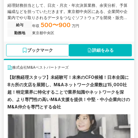
経理財務担当として、日次・月次・年次決算業務、余実分析、予算
編成などを担っていただきます。東京都中央区にある、企業間や企
業内でやり取りされるデータをつなぐソフトウェアを開発・販売し
ているIT企業の求人です。
500〜900
給与
年収
万円
勤務地
東京都中央区
ブックマーク
詳細をみる
株式会社M&Aベストパートナーズ
【財務経理スタッフ】未経験可！未来のCFO候補！日本全国に
8カ所の支店を展開し、M&Aネットワーク企業数は15,000社
超！特定業界に特化することで業界知識やネットワークを深
め、より専門性の高いM&A支援を提供！中堅・中小企業向けの
M&A仲介を専門とする会社