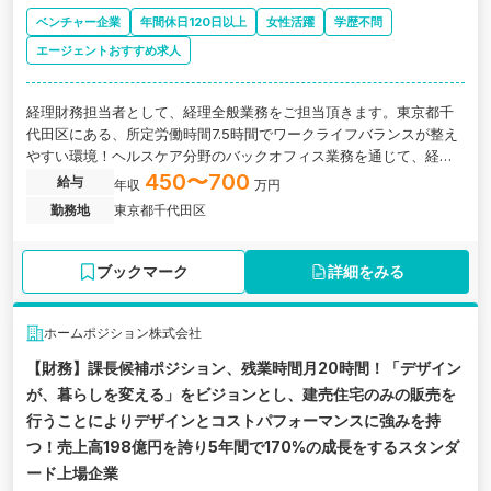
ベンチャー企業
年間休日120日以上
女性活躍
学歴不問
エージェントおすすめ求人
経理財務担当者として、経理全般業務をご担当頂きます。東京都千
代田区にある、所定労働時間7.5時間でワークライフバランスが整え
やすい環境！ヘルスケア分野のバックオフィス業務を通じて、経営
の効率化・高度化を推進するスタートアップ企業の求人です。
450〜700
給与
年収
万円
勤務地
東京都千代田区
ブックマーク
詳細をみる
ホームポジション株式会社
【財務】課長候補ポジション、残業時間月20時間！「デザイン
が、暮らしを変える」をビジョンとし、建売住宅のみの販売を
行うことによりデザインとコストパフォーマンスに強みを持
つ！売上高198億円を誇り5年間で170%の成長をするスタンダ
ード上場企業