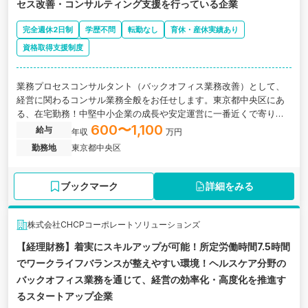
セス改善・コンサルティング支援を行っている企業
完全週休2日制
学歴不問
転勤なし
育休・産休実績あり
資格取得支援制度
業務プロセスコンサルタント（バックオフィス業務改善）として、
経営に関わるコンサル業務全般をお任せします。東京都中央区にあ
る、在宅勤務！中堅中小企業の成長や安定運営に一番近くで寄り添
うコンサルティング業務がメインの事業会社の求人です。
600〜1,100
給与
年収
万円
勤務地
東京都中央区
ブックマーク
詳細をみる
株式会社CHCPコーポレートソリューションズ
【経理財務】着実にスキルアップが可能！所定労働時間7.5時間
でワークライフバランスが整えやすい環境！ヘルスケア分野の
バックオフィス業務を通じて、経営の効率化・高度化を推進す
るスタートアップ企業