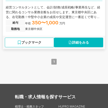
経営コンサルタントとして、会計/財務/成長戦略/事業再生など、経
営に関わるコンサル業務全般をお任せします。東京都中央区にあ
る、在宅勤務！中堅中小企業の成長や安定運営に一番近くで寄り添
うコンサルティング業務がメインの事業会社の求人です。
350〜1,000
給与
年収
万円
勤務地
東京都中央区
ブックマーク
詳細をみる
1
転職・求人情報を探す
サービス
税理士・税務スタッフ
HUPRO MAGAZINE