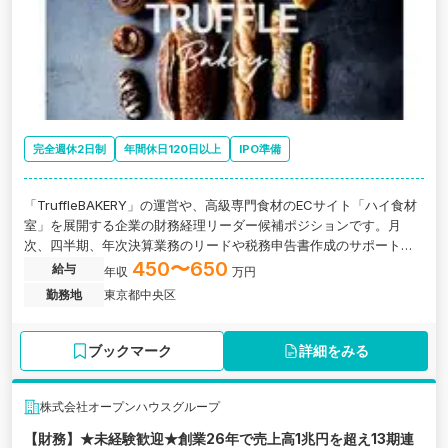
完全週休2日制
年間休日120日以上
IPO準備
「TruffleBAKERY」の運営や、高級専門食材のECサイト「ハイ食材
室」を展開する企業の財務経理リーダー候補ポジションです。月
次、四半期、年次決算業務のリードや税務申告書作成のサポート、I
PO準備業務などをお任せします。
450〜650
給与
年収
万円
勤務地
東京都中央区
ブックマーク
詳細をみる
株式会社オープンハウスグループ
【財務】★未経験歓迎★創業26年で売上高1兆円を超え13期連