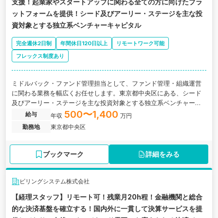
支援！起業家やスタートアップに関わる全ての方に向けたプラ
ットフォームを提供！シード及びアーリー・ステージを主な投
資対象とする独立系ベンチャーキャピタル
完全週休2日制
年間休日120日以上
リモートワーク可能
フレックス制度あり
ミドルバック・ファンド管理担当として、ファンド管理・組織運営
に関わる業務を幅広くお任せします。東京都中央区にある、シード
及びアーリー・ステージを主な投資対象とする独立系ベンチャーキ
ャピタルの求人です。
500〜1,400
給与
年収
万円
勤務地
東京都中央区
ブックマーク
詳細をみる
ビリングシステム株式会社
【経理スタッフ】リモート可！残業月20h程！金融機関と総合
的な決済基盤を確立する！国内外に一貫して決算サービスを提