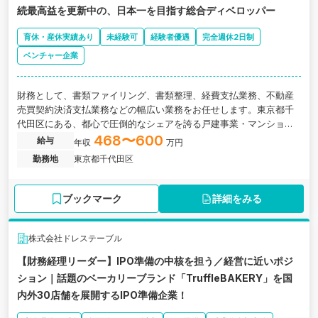
続最高益を更新中の、日本一を目指す総合ディベロッパー
育休・産休実績あり
未経験可
経験者優遇
完全週休2日制
ベンチャー企業
財務として、書類ファイリング、書類整理、経費支払業務、不動産
売買契約決済支払業務などの幅広い業務をお任せします。東京都千
代田区にある、都心で圧倒的なシェアを誇る戸建事業・マンション
開発事業・不動産流通事業を柱とした総合ディベロッパーの求人で
468〜600
給与
年収
万円
す。
勤務地
東京都千代田区
ブックマーク
詳細をみる
株式会社ドレステーブル
【財務経理リーダー】IPO準備の中核を担う／経営に近いポジ
ション｜話題のベーカリーブランド「TruffleBAKERY」を国
内外30店舗を展開するIPO準備企業！