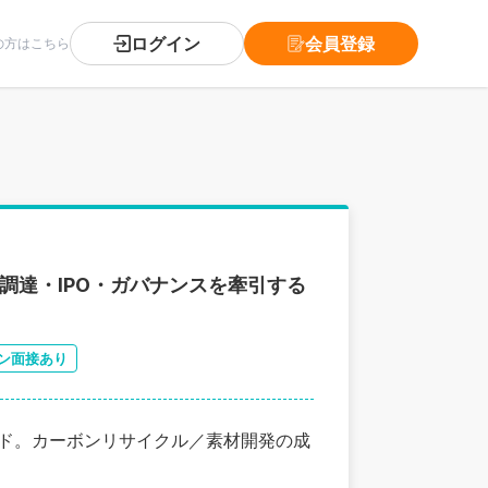
ログイン
会員登録
の方はこちら
｜資金調達・IPO・ガバナンスを牽引する
ン面接あり
ード。カーボンリサイクル／素材開発の成
。