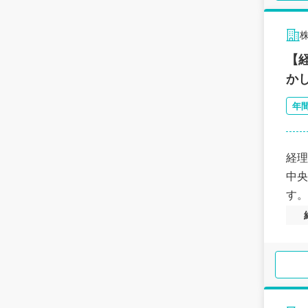
【
か
年
経理
中央
す。