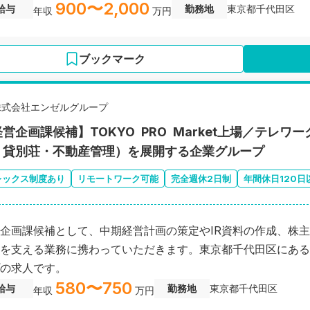
900〜2,000
給与
勤務地
東京都千代田区
年収
万円
ブックマーク
株式会社エンゼルグループ
営企画課候補】TOKYO PRO Market上場／テレ
・貸別荘・不動産管理）を展開する企業グループ
レックス制度あり
リモートワーク可能
完全週休2日制
年間休日120日
企画課候補として、中期経営計画の策定やIR資料の作成、株
を支える業務に携わっていただきます。東京都千代田区にある
の求人です。
580〜750
給与
勤務地
東京都千代田区
年収
万円