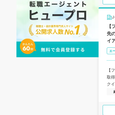
J
【
先
イ
エ
【フ
取得
クイ