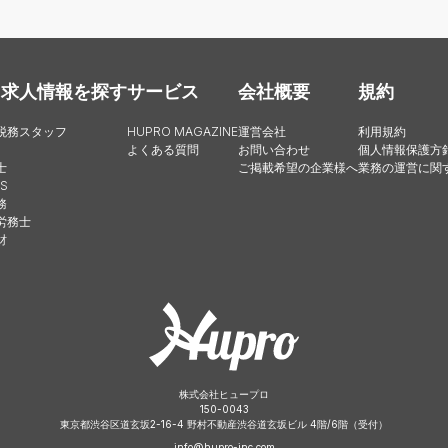
・求人情報を探す
サービス
会社概要
規約
税務スタッフ
HUPRO MAGAZINE
運営会社
利用規約
よくある質問
お問い合わせ
個人情報保護方
士
ご掲載希望の企業様へ
業務の運営に関
S
務
労務士
財
株式会社ヒュープロ
150-0043
東京都渋谷区道玄坂2-16-4 野村不動産渋谷道玄坂ビル 4階/6階（受付）
info@hupro-inc.com