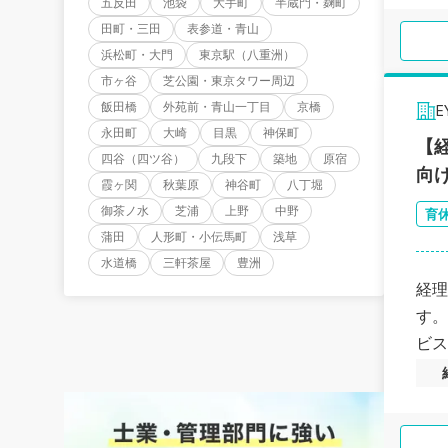
五反田
池袋
大手町
半蔵門・麹町
田町・三田
表参道・青山
浜松町・大門
東京駅（八重洲）
市ヶ谷
芝公園・東京タワー周辺
飯田橋
外苑前・青山一丁目
京橋
永田町
大崎
目黒
神保町
【
四谷（四ツ谷）
九段下
築地
原宿
向
霞ヶ関
秋葉原
神谷町
八丁堀
御茶ノ水
芝浦
上野
中野
育
蒲田
人形町・小伝馬町
浅草
水道橋
三軒茶屋
豊洲
経理
す。
ビス