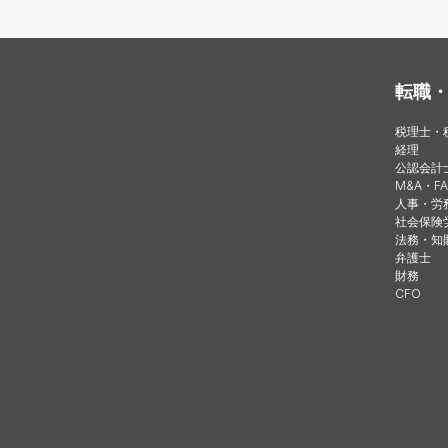
転職
税理士・
経理
公認会計
M&A・FA
人事・労
社会保険
法務・知
弁護士
財務
CFO