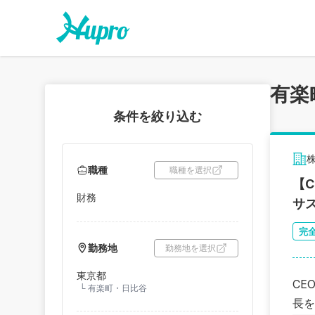
有楽
条件を絞り込む
職種
職種を選択
【C
財務
サ
完
勤務地
勤務地を選択
東京都
CE
└
有楽町・日比谷
長を