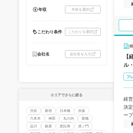
年収
年収を選択
こだわり条件
こだわりを選択
会社名
会社名を入力
【経
ル
フ
エリアでさらに絞る
経営
決定
渋谷
新宿
日本橋
赤坂
ープ
六本木
神田
丸の内
新橋
品川
銀座
恵比寿
虎ノ門