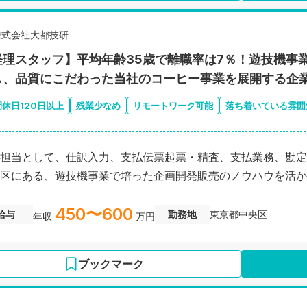
株式会社大都技研
経理スタッフ】平均年齢35歳で離職率は7％！遊技機事
し、品質にこだわった当社のコーヒー事業を展開する企
間休日120日以上
残業少なめ
リモートワーク可能
落ち着いている雰囲
担当として、仕訳入力、支払伝票起票・精査、支払業務、勘定
区にある、遊技機事業で培った企画開発販売のノウハウを活か
450〜600
給与
勤務地
東京都中央区
年収
万円
ブックマーク