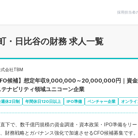
条件で絞りこむ
採用担当者
町・日比谷の財務 求人一覧
株式会社TBM
FO候補】想定年収9,000,000～20,000,000円
ステナビリティ領域ユニコーン企業
全週休2日制
年間休日120日以上
IPO準備
ベンチャー企業
オンライ
O直下で、数千億円規模の資金調達・資本政策・IPO準備をリ
、財務戦略とガバナンス強化で加速させるCFO候補募集です