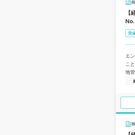
【
N
完
エン
こと
地管
【