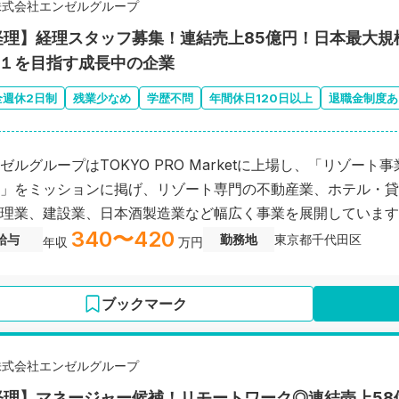
株式会社エンゼルグループ
経理】経理スタッフ募集！連結売上85億円！日本最大規
o.１を目指す成長中の企業
全週休2日制
残業少なめ
学歴不問
年間休日120日以上
退職金制度あ
ゼルグループはTOKYO PRO Marketに上場し、「リゾー
」をミッションに掲げ、リゾート専門の不動産業、ホテル・貸
理業、建設業、日本酒製造業など幅広く事業を展開しています
340〜420
給与
勤務地
東京都千代田区
年収
万円
ブックマーク
株式会社エンゼルグループ
経理】マネージャー候補！リモートワーク◎連結売上58