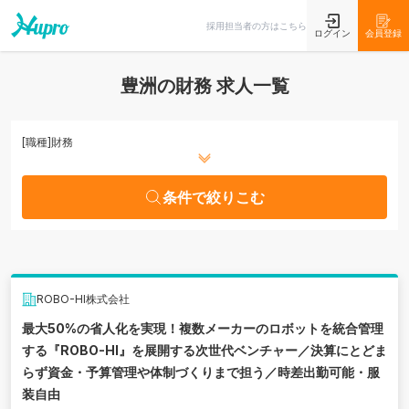
条件で絞りこむ
採用担当者の方はこちら
ログイン
会員登録
豊洲の財務 求人一覧
[職種]
財務
条件で絞りこむ
ROBO-HI株式会社
最大50%の省人化を実現！複数メーカーのロボットを統合管理
する『ROBO-HI』を展開する次世代ベンチャー／決算にとどま
らず資金・予算管理や体制づくりまで担う／時差出勤可能・服
装自由