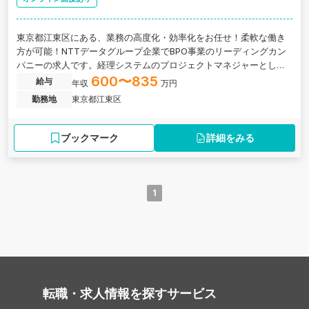
東京都江東区にある、業務の高度化・効率化をお任せ！柔軟な働き
方が可能！NTTデータグループ企業でBPO事業のリーディングカン
パニーの求人です。経理システムのプロジェクトマネジャーとし
て、バックオフィス業務の高度化・効率化をお任せいたします。
600〜835
給与
年収
万円
勤務地
東京都江東区
ブックマーク
詳細をみる
1
転職・求人情報を探す
サービス