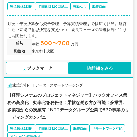
完全週休2日制
年間休日120日以上
転勤なし
服装自由
月次・年次決算から資金管理、予算実績管理まで幅広く担当。経営
に近い立場で意思決定を支えつつ、成長フェーズの管理体制づくり
にも関われます。
500〜700
給与
年収
万円
勤務地
東京都中央区
ブックマーク
詳細をみる
株式会社NTTデータ・スマートソーシング
【経理システムのプロジェクトマネジャー】バックオフィス業
務の高度化・効率化をお任せ！柔軟な働き方が可能！多業界、
多業種からの実績有！NTTデータグループ企業でBPO事業のリ
ーディングカンパニー
完全週休2日制
年間休日120日以上
服装自由
リモートワーク可能
オンライン面接あり