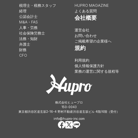
税理士・税務スタッフ
HUPRO MAGAZINE
経理
よくある質問
公認会計士
会社概要
M&A・FAS
人事・労務
運営会社
社会保険労務士
お問い合わせ
法務・知財
ご掲載希望の企業様へ
弁護士
規約
財務
CFO
利用規約
個人情報保護方針
業務の運営に関する規程等
株式会社ヒュープロ
150-0043
東京都渋谷区道玄坂2-16-4 野村不動産渋谷道玄坂ビル 4階/6階（受付）
info@hupro-inc.com