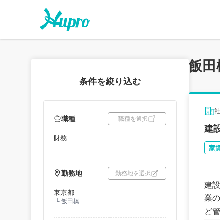
飯田
条件を絞り込む
職種
職種を選択
建
財務
家
勤務地
勤務地を選択
建設
東京都
業の
└
飯田橋
ど管