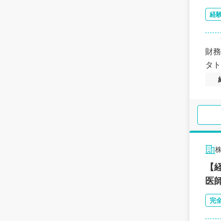
経
財務
タト
【
医
完