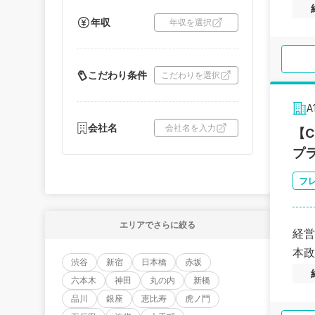
年収
年収を選択
こだわり条件
こだわりを選択
A
会社名
会社名を入力
【
プ
フ
エリアでさらに絞る
経営
本政
渋谷
新宿
日本橋
赤坂
六本木
神田
丸の内
新橋
品川
銀座
恵比寿
虎ノ門