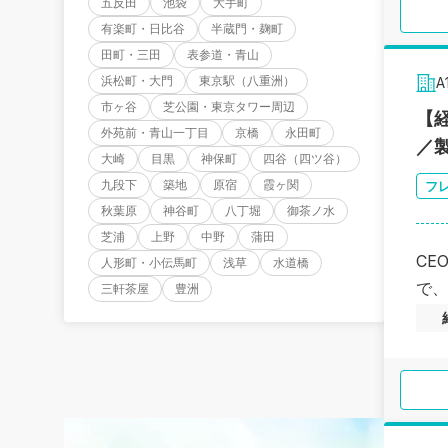
五反田
池袋
大手町
有楽町・日比谷
半蔵門・麹町
田町・三田
表参道・青山
浜松町・大門
東京駅（八重洲）
A
市ヶ谷
芝公園・東京タワー周辺
【
外苑前・青山一丁目
京橋
永田町
／
大崎
目黒
神保町
四谷（四ツ谷）
九段下
築地
原宿
霞ヶ関
フ
秋葉原
神谷町
八丁堀
御茶ノ水
芝浦
上野
中野
蒲田
CE
人形町・小伝馬町
浅草
水道橋
で、
三軒茶屋
豊洲