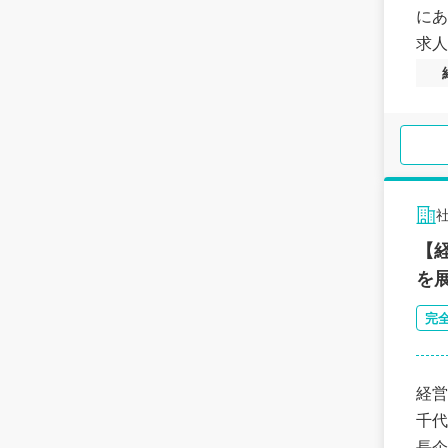
にあ
求人
【
を
完
経営
千代
長企