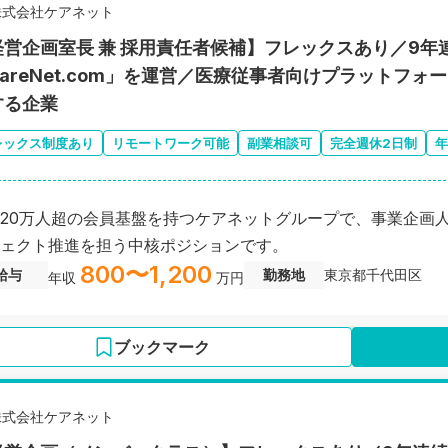
株式会社ケアネット
経営企画室長 兼 採用責任者候補】フレックスあり／9
CareNet.com」を運営／医療従事者向けプラットフ
する企業
レックス制度あり
リモートワーク可能
副業相談可
完全週休2日制
年
20万人超の会員基盤を持つケアネットグループで、事業企画
ェクト推進を担う中核ポジションです。
800〜1,200
給与
勤務地
東京都千代田区
年収
万円
ブックマーク
株式会社ケアネット