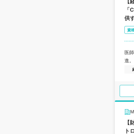
【
「
供
資
医師
進。
【
ト