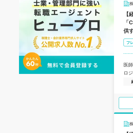
【
「
供
フ
医師
ロジ