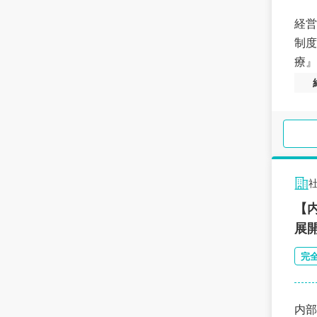
経営
制度
療』
【
展
完
内部