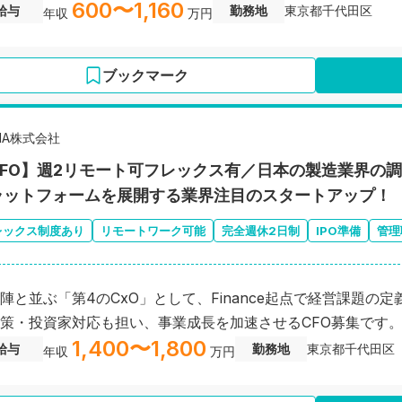
600〜1,160
給与
勤務地
東京都千代田区
年収
万円
ブックマーク
1A株式会社
CFO】週2リモート可フレックス有／日本の製造業界の
ラットフォームを展開する業界注目のスタートアップ！
レックス制度あり
リモートワーク可能
完全週休2日制
IPO準備
管理
陣と並ぶ「第4のCxO」として、Finance起点で経営課題
策・投資家対応も担い、事業成長を加速させるCFO募集です
1,400〜1,800
給与
勤務地
東京都千代田区
年収
万円