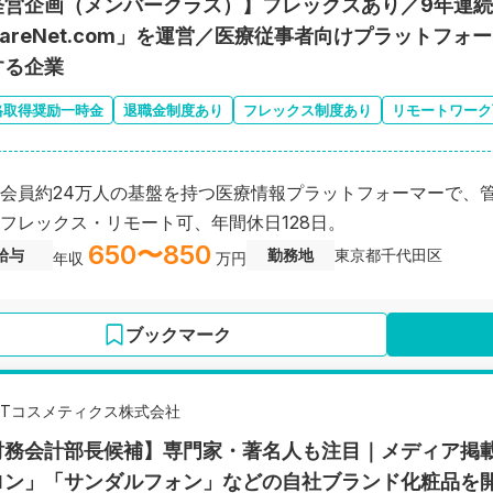
経営企画（メンバークラス）】フレックスあり／9年連
CareNet.com」を運営／医療従事者向けプラットフ
する企業
格取得奨励一時金
退職金制度あり
フレックス制度あり
リモートワーク
会員約24万人の基盤を持つ医療情報プラットフォーマーで、
フレックス・リモート可、年間休日128日。
650〜850
給与
勤務地
東京都千代田区
年収
万円
ブックマーク
MTコスメティクス株式会社
財務会計部長候補】専門家・著名人も注目｜メディア掲載
ロン」「サンダルフォン」などの自社ブランド化粧品を