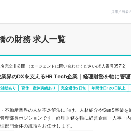
条件で絞りこむ
採用担当者
橋の財務 求人一覧
社名完全非公開 （エージェントに問い合わせください/求人番号35712）
設業界のDXを支えるHR Tech企業｜経理財務を軸に管
賃補助あり
育休・産休実績あり
完全週休2日制
年間休日120日以上
・不動産業界の人材不足解決に向け、人材紹介やSaaS事業を
管理部長ポジションです。経理財務を軸に経営企画・人事・内
理部門全体の統括をお任せします。