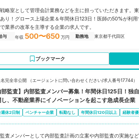
戦略室として管理会計業務などを主に担っていただきます。東
あり！グロース上場企業＆年間休日123日！医師の50%が利用
で業界の改革を主導する企業の求人です。
500〜650
給与
勤務地
東京都千代田区
年収
万円
ブックマーク
社名完全非公開 （エージェントに問い合わせください/求人番号17744）
内部監査】内部監査メンバー募集！年間休日125日！独
開し、不動産業界にイノベーションを起こす急成長企業
全週休2日制
ベンチャー企業
転勤なし
年間休日120日以上
経験者優
監査メンバーとして内部監査計画の立案や内部監査の実施など