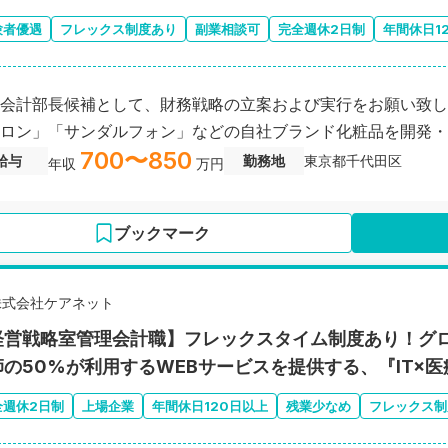
験者優遇
フレックス制度あり
副業相談可
完全週休2日制
年間休日1
会計部長候補として、財務戦略の立案および実行をお願い致し
ロン」「サンダルフォン」などの自社ブランド化粧品を開発・
700〜850
給与
勤務地
東京都千代田区
年収
万円
ブックマーク
株式会社ケアネット
経営戦略室管理会計職】フレックスタイム制度あり！グロ
師の50%が利用するWEBサービスを提供する、『IT×
全週休2日制
上場企業
年間休日120日以上
残業少なめ
フレックス制