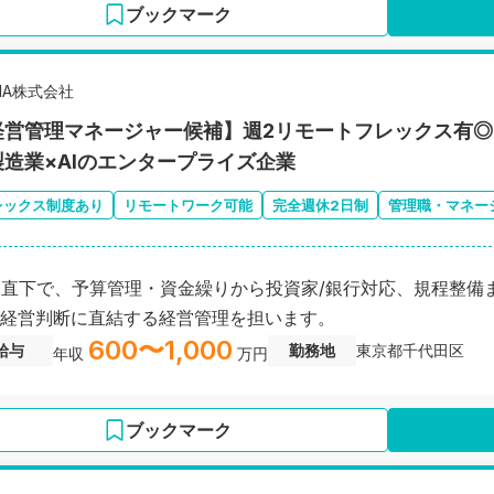
ブックマーク
1A株式会社
経営管理マネージャー候補】週2リモートフレックス有◎
製造業×AIのエンタープライズ企業
レックス制度あり
リモートワーク可能
完全週休2日制
管理職・マネー
O直下で、予算管理・資金繰りから投資家/銀行対応、規程整備
経営判断に直結する経営管理を担います。
600〜1,000
給与
勤務地
東京都千代田区
年収
万円
ブックマーク