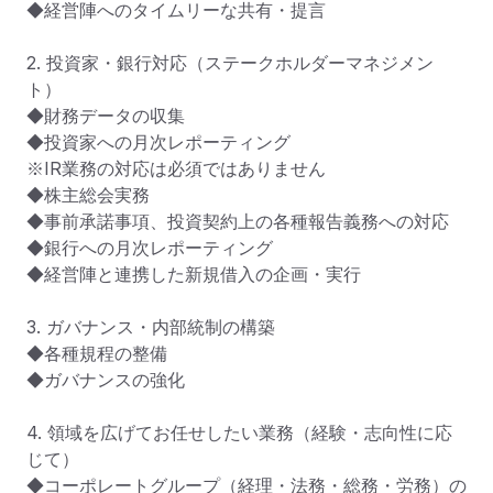
◆経営陣へのタイムリーな共有・提言

2. 投資家・銀行対応（ステークホルダーマネジメン
ト）

◆財務データの収集

◆投資家への月次レポーティング

※IR業務の対応は必須ではありません

◆株主総会実務

◆事前承諾事項、投資契約上の各種報告義務への対応

◆銀行への月次レポーティング

◆経営陣と連携した新規借入の企画・実行

3. ガバナンス・内部統制の構築

◆各種規程の整備

◆ガバナンスの強化

4. 領域を広げてお任せしたい業務（経験・志向性に応
じて）

◆コーポレートグループ（経理・法務・総務・労務）の