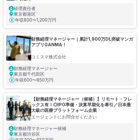
経理責任者
東京都港区
年収
800〜1,200万円
財務経理マネージャー｜累計1,900万DL突破マンガ
アプリGANMA！
コミスマ株式会社
財務経理マネージャー
東京都千代田区
年収
600〜850万円
【財務経理マネージャー（候補）】リモート・フレ
ックス有！◎IPO準備・決算早期化を牽引／日本最
大級の医療プラットフォーム企業
エージェントにお問合せください
財務経理マネージャー候補
東京都渋谷区
年収
700〜850万円