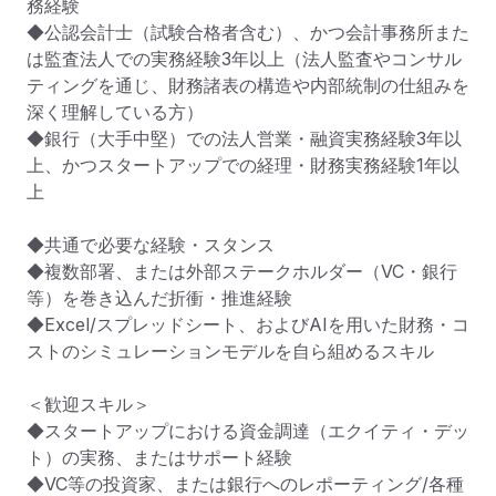
務経験

◆公認会計士（試験合格者含む）、かつ会計事務所また
は監査法人での実務経験3年以上（法人監査やコンサル
ティングを通じ、財務諸表の構造や内部統制の仕組みを
深く理解している方）

◆銀行（大手中堅）での法人営業・融資実務経験3年以
上、かつスタートアップでの経理・財務実務経験1年以
上

◆共通で必要な経験・スタンス

◆複数部署、または外部ステークホルダー（VC・銀行
等）を巻き込んだ折衝・推進経験

◆Excel/スプレッドシート、およびAIを用いた財務・コ
ストのシミュレーションモデルを自ら組めるスキル

＜歓迎スキル＞

◆スタートアップにおける資金調達（エクイティ・デッ
ト）の実務、またはサポート経験

◆VC等の投資家、または銀行へのレポーティング/各種