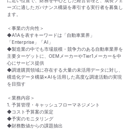
に近い位置で、財務を中心とした経営管理と、成長フェ
ーズに適したガバナンス構築を牽引する実行者を募集し
ます。

＜事業の方向性＞

◆A1Aを表すキーワードは「自動車業界」
「Enterprise」「AI」

◆製造業の中でも市場規模・競争力のある自動車業界を
主要ターゲットに、OEMメーカーやTier1メーカーを中
心にサービス提供

◆調達購買領域に存在する大量の未活用データに対し、
構造化データ構築×AIを活用した高度な調達活動の実現
を目指す

＜業務内容＞

1. 予算管理・キャッシュフローマネジメント

◆コスト予算案の策定

◆予実のモニタリング

◆財務数値からの課題抽出
