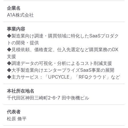
企業名
A1A株式会社
事業内容
◆製造業向け調達・購買領域に特化したSaaSプロダク
トの開発・提供

◆見積依頼、価格査定、仕入先選定など購買業務のDX
支援

◆調達データの可視化・分析によるコスト削減支援

◆大手製造業向けエンタープライズSaaS事業の展開

◆主力サービス：「UPCYCLE」「RFQクラウド」など
本社所在地名
千代田区神田三崎町2-6-7 田中衡機ビル
代表者
松原 脩平