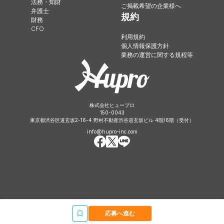
法務・知財
ご掲載希望の企業様へ
弁護士
規約
財務
CFO
利用規約
個人情報保護方針
業務の運営に関する規程等
株式会社ヒュープロ
150-0043
東京都渋谷区道玄坂2-16-4 野村不動産渋谷道玄坂ビル 4階/6階（受付）
info@hupro-inc.com
応募へ進む