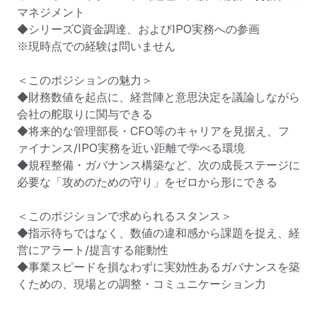
マネジメント

◆シリーズC資金調達、およびIPO実務への参画

※現時点での経験は問いません

＜このポジションの魅力＞

◆財務数値を起点に、経営陣と意思決定を議論しながら
会社の舵取りに関与できる

◆将来的な管理部長・CFO等のキャリアを見据え、フ
ァイナンス/IPO実務を近い距離で学べる環境

◆規程整備・ガバナンス構築など、次の成長ステージに
必要な「攻めのための守り」をゼロから形にできる

＜このポジションで求められるスタンス＞

◆指示待ちではなく、数値の違和感から課題を捉え、経
営にアラート/提言する能動性

◆事業スピードを損なわずに実効性あるガバナンスを築
くための、現場との調整・コミュニケーション力