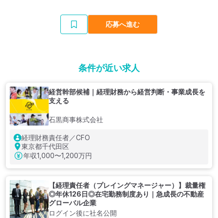
応募へ進む
条件が近い求人
経営幹部候補｜経理財務から経営判断・事業成長を
支える
石黒商事株式会社
経理財務責任者／CFO
東京都千代田区
年収
1,000〜1,200万円
【経理責任者（プレイングマネージャー）】裁量権
◎年休126日◎在宅勤務制度あり｜急成長の不動産
グローバル企業
ログイン後に社名公開