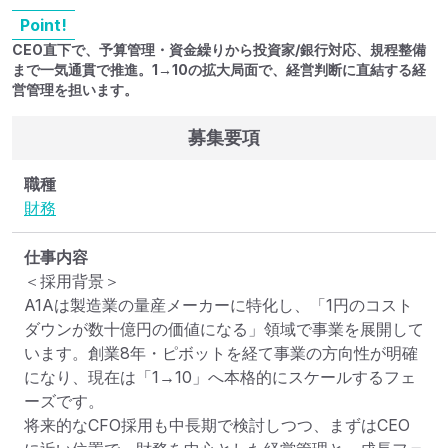
Point!
CEO直下で、予算管理・資金繰りから投資家/銀行対応、規程整備
まで一気通貫で推進。1→10の拡大局面で、経営判断に直結する経
営管理を担います。
募集要項
職種
財務
仕事内容
＜採用背景＞

A1Aは製造業の量産メーカーに特化し、「1円のコスト
ダウンが数十億円の価値になる」領域で事業を展開して
います。創業8年・ピボットを経て事業の方向性が明確
になり、現在は「1→10」へ本格的にスケールするフェ
ーズです。

将来的なCFO採用も中長期で検討しつつ、まずはCEO