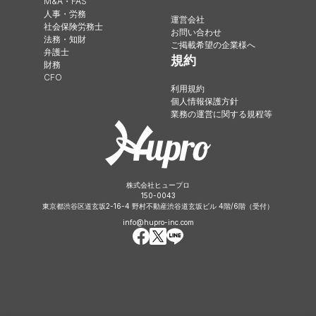
M&A・FAS
人事・労務
運営会社
社会保険労務士
お問い合わせ
法務・知財
ご掲載希望の企業様へ
弁護士
規約
財務
CFO
利用規約
個人情報保護方針
業務の運営に関する規程等
株式会社ヒュープロ
150-0043
東京都渋谷区道玄坂2-16-4 野村不動産渋谷道玄坂ビル 4階/6階（受付）
info@hupro-inc.com