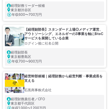
経理財務リーダー候補
東京都渋谷区
年収
600〜700万円
【経理副部長】スタンダード上場◎メディア運営、
アウトソーシング、エネルギーの3事業を軸にBtoC
サービスを展開している企業
ログイン後に社名公開
経理副部長
東京都豊島区
年収
700〜900万円
経営幹部候補｜経理財務から経営判断・事業成長を
支える
石黒商事株式会社
経理財務責任者／CFO
東京都千代田区
年収
1,000〜1,200万円