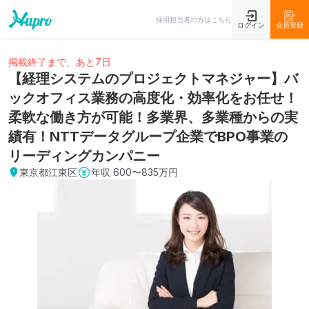
採用担当者の方はこちら
ログイン
会員登録
掲載終了まで、あと7日
【経理システムのプロジェクトマネジャー】バ
ックオフィス業務の高度化・効率化をお任せ！
柔軟な働き方が可能！多業界、多業種からの実
績有！NTTデータグループ企業でBPO事業の
リーディングカンパニー
東京都江東区
年収
600〜835万円