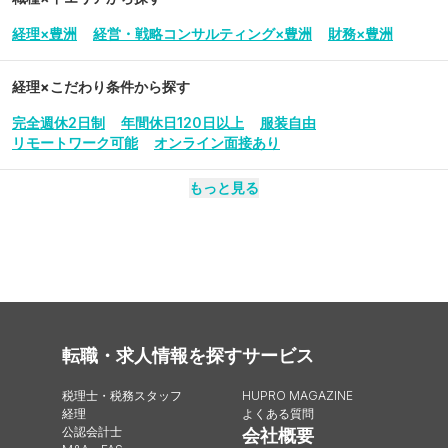
経理×豊洲
経営・戦略コンサルティング×豊洲
財務×豊洲
経理
×こだわり条件から探す
完全週休2日制
年間休日120日以上
服装自由
リモートワーク可能
オンライン面接あり
もっと見る
転職・求人情報を探す
サービス
税理士・税務スタッフ
HUPRO MAGAZINE
経理
よくある質問
公認会計士
会社概要