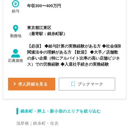
年収300〜400万円
給与
東京都江東区
（最寄駅：錦糸町駅）
勤務地
【必須】 ◆給与計算の実務経験がある方 ◆社会保険
関連法令の理解がある方 【歓迎】 ◆大手／店舗数
の多い企業（特にアルバイト比率の高い店舗ビジネ
応募資格
ス）での労務経験 ◆入退社手続きの実務経験
ブックマーク
求人詳細を見る
錦糸町・押上・新小岩のエリアを絞り込む
浅草橋
錦糸町・住吉