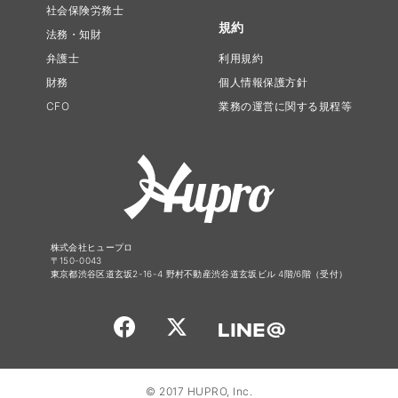
社会保険労務士
規約
法務・知財
弁護士
利用規約
財務
個人情報保護方針
CFO
業務の運営に関する規程等
株式会社ヒュープロ
〒150-0043
東京都渋谷区道玄坂2-16-4 野村不動産渋谷道玄坂ビル 4階/6階（受付）
© 2017 HUPRO, Inc.