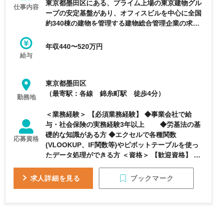
東京都墨田区にある、プライム上場の東京建物グル
仕事内容
ープの安定基盤があり、オフィスビルを中心に全国
約340棟の建物を管理する建物総合管理企業の求人
です。
年収440〜520万円
給与
東京都墨田区
（最寄駅：各線 錦糸町駅 徒歩4分）
勤務地
＜業務経験＞ 【必須業務経験】 ◆事業会社で給
与・社会保険の実務経験3年以上 ◆労基法の基
礎的な知識がある方 ◆エクセルで各種関数
応募資格
(VLOOKUP、IF関数等)やピボットテーブルを使っ
たデータ処理ができる方 ＜資格＞ 【歓迎資格】 ◆
社会保険労務士、第１種衛生管理者等の労務系資格
お持ちの方 【求める人物像】 ◆コミュニケーショ
ブックマーク
求人詳細を見る
ン能力があり、円滑に対人関係が築ける方 ◆与えら
れた業務範囲に留まらず、主体性をもって積極的・
前向きに業務に取り組める方 ◆柔軟な考え方ができ
る方