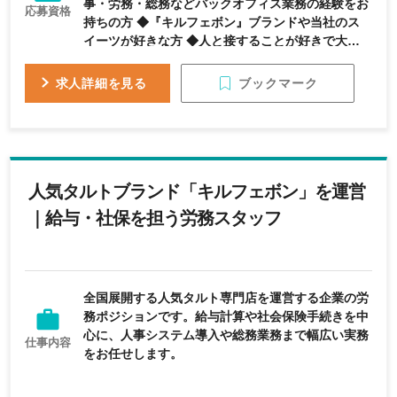
事・労務・総務などバックオフィス業務の経験をお
応募資格
持ちの方 ◆『キルフェボン』ブランドや当社のス
イーツが好きな方 ◆人と接することが好きで大切に
できる方 ◆チームワークを意識し協調性を持って働
ける方 ◆多様な人とのやり取りに前向きに取り組め
ブックマーク
求人詳細を見る
る方
人気タルトブランド「キルフェボン」を運営
｜給与・社保を担う労務スタッフ
全国展開する人気タルト専門店を運営する企業の労
務ポジションです。給与計算や社会保険手続きを中
心に、人事システム導入や総務業務まで幅広い実務
仕事内容
をお任せします。