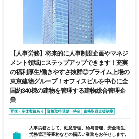
【人事労務】将来的に人事制度企画やマネジ
メント領域にステップアップできます！充実
の福利厚生/働きやすさ抜群◎プライム上場の
東京建物グループ！オフィスビルを中心に全
国約340棟の建物を管理する建物総合管理企
業
育休・産休実績あり
資格取得奨励一時金
資格取得支援制度
退職金制度あり
女性活躍
人事労務として、勤怠管理、給与管理、安全衛生、
労務管理等業務などの幅広い業務をお任せします。