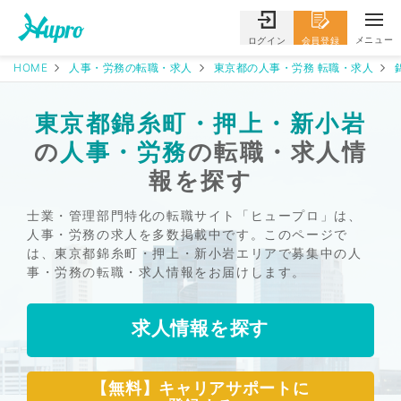
メニュー
ログイン
会員登録
HOME
人事・労務の転職・求人
東京都の人事・労務 転職・求人
東京都錦糸町・押上・新小岩
の
人事・労務
の転職・求人情
報を探す
士業・管理部門特化の転職サイト「ヒュープロ」は、
人事・労務の求人を多数掲載中です。このページで
は、東京都錦糸町・押上・新小岩エリアで募集中の人
事・労務の転職・求人情報をお届けします。
求人情報を探す
【無料】キャリアサポートに