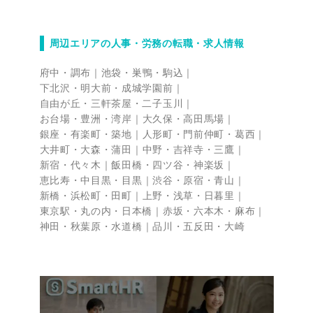
周辺エリアの人事・労務の転職・求人情報
府中・調布
池袋・巣鴨・駒込
下北沢・明大前・成城学園前
自由が丘・三軒茶屋・二子玉川
お台場・豊洲・湾岸
大久保・高田馬場
銀座・有楽町・築地
人形町・門前仲町・葛西
大井町・大森・蒲田
中野・吉祥寺・三鷹
新宿・代々木
飯田橋・四ツ谷・神楽坂
恵比寿・中目黒・目黒
渋谷・原宿・青山
新橋・浜松町・田町
上野・浅草・日暮里
東京駅・丸の内・日本橋
赤坂・六本木・麻布
神田・秋葉原・水道橋
品川・五反田・大崎