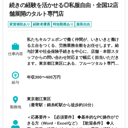
続きの経験を活かせる◎私服自由・全国12店
舗展開のタルト専門店
家賃補助あり
経験者優遇
時短勤務あり
服装自由
完全週休2日制
私たちキルフェボンで働く仲間が、いきいきと働け
る土台をつくる、労務業務全般をお任せします。給
与計算や社会保険手続きを中心に、店舗・本部スタ
仕事内容
ッフからの問い合わせ対応まで幅広く担当いただき
ます。東京都江東区にある、フルーツタルト専門店
の製造・販売と全国展開を行う企業の求人です。
年収300〜400万円
給与
東京都江東区
（最寄駅：錦糸町駅から徒歩約10分）
勤務地
＜応募要件＞ 【必須要件】 ◆基本的なPC操作がで
きる方（Word・Excelなど） 【歓迎条件】 ◆人