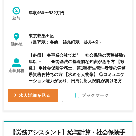
年収460〜532万円
給与
東京都墨田区
（最寄駅：各線 錦糸町駅 徒歩4分）
勤務地
【必須】 ◆事業会社で給与・社会保険の実務経験3
年以上 ◆労基法の基礎的な知識がある方 【歓
迎】 ◆社会保険労務士、第1種衛生管理者等の労務
応募資格
系資格お持ちの方 【求める人物像】 ◎コミュニケ
ーション能力があり、円滑に対人関係が築ける方 ◎
与えられた業務範囲に留まらず、主体性をもって積
極的・前向きに業務に取り組める方 ◎柔軟な考え方
ブックマーク
求人詳細を見る
ができる方
【労務アシスタント】給与計算・社会保険手