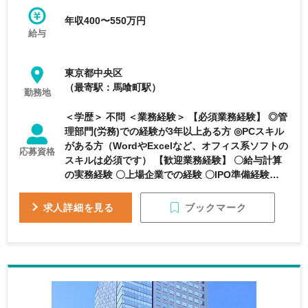
年収400〜550万円
給与
東京都中央区
（最寄駅：馬喰町駅）
勤務地
＜学歴＞ 不問 ＜業務経験＞ 【必須業務経験】 ◎管
理部門(労務)での経験が3年以上ある方 ◎PCスキル
がある方（WordやExcelなど、オフィス系ソフトの
応募資格
スキルは必須です） 【歓迎業務経験】 〇給与計算
の実務経験 〇上場企業での経験 〇IPO準備経験者
〇第2種衛生管理者資格保有者 【求める人物像】 ◎
管理部として ・当事者意識を持って、自ら考え行
ブックマーク
求人詳細を見る
動し、スピード感を持って仕事を推進できる方 ・
自分の直接的な管掌業務以外の仕事も能動的に関与
することができる方（自己の業務守備範囲だけに固
執しない方） ・業務課題に対して能動的に改善提
案を実施できる方 ・社内外の人と円滑に業務を進
められるコミュニケーション力