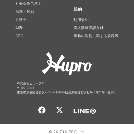
社会保険労務士
規約
法務・知財
弁護士
利用規約
財務
個人情報保護方針
CFO
業務の運営に関する規程等
株式会社ヒュープロ
〒150-0043
東京都渋谷区道玄坂2-16-4 野村不動産渋谷道玄坂ビル 4階/6階（受付）
© 2017 HUPRO, Inc.