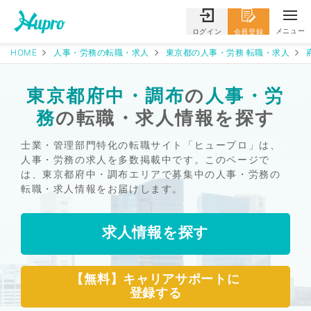
メニュー
ログイン
会員登録
HOME
人事・労務の転職・求人
東京都の人事・労務 転職・求人
東京都府中・調布
の
人事・労
務
の転職・求人情報を探す
士業・管理部門特化の転職サイト「ヒュープロ」は、
人事・労務の求人を多数掲載中です。このページで
は、東京都府中・調布エリアで募集中の人事・労務の
転職・求人情報をお届けします。
求人情報を探す
【無料】キャリアサポートに
登録する