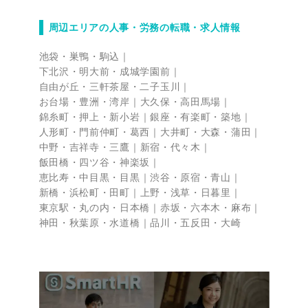
周辺エリアの人事・労務の転職・求人情報
池袋・巣鴨・駒込
下北沢・明大前・成城学園前
自由が丘・三軒茶屋・二子玉川
お台場・豊洲・湾岸
大久保・高田馬場
錦糸町・押上・新小岩
銀座・有楽町・築地
人形町・門前仲町・葛西
大井町・大森・蒲田
中野・吉祥寺・三鷹
新宿・代々木
飯田橋・四ツ谷・神楽坂
恵比寿・中目黒・目黒
渋谷・原宿・青山
新橋・浜松町・田町
上野・浅草・日暮里
東京駅・丸の内・日本橋
赤坂・六本木・麻布
神田・秋葉原・水道橋
品川・五反田・大崎