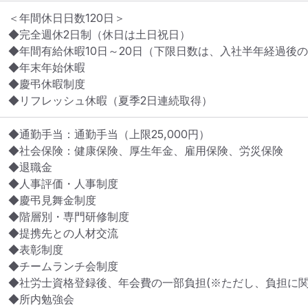
＜年間休日日数120日＞

◆完全週休2日制（休日は土日祝日）

◆年間有給休暇10日～20日（下限日数は、入社半年経過後の
◆年末年始休暇

◆慶弔休暇制度

◆リフレッシュ休暇（夏季2日連続取得）
◆通勤手当：通勤手当（上限25,000円）

◆社会保険：健康保険、厚生年金、雇用保険、労災保険

◆退職金

◆人事評価・人事制度

◆慶弔見舞金制度

◆階層別・専門研修制度

◆提携先との人材交流

◆表彰制度

◆チームランチ会制度

◆社労士資格登録後、年会費の一部負担(※ただし、負担に関す
◆所内勉強会
