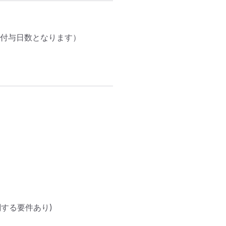
付与日数となります）

る要件あり) 
