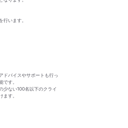
行います。

アドバイスやサポートも行っ
です。

少ない100名以下のクライ
ます。
