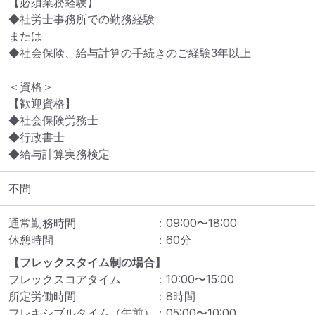
【必須業務経験】

◆社労士事務所での勤務経験

または

◆社会保険、給与計算の手続きのご経験3年以上

＜資格＞

【歓迎資格】

◆社会保険労務士

◆行政書士

◆給与計算実務検定
不問
通常勤務時間
：
09:00
〜
18:00
休憩時間
：
60
分
【フレックスタイム制の場合】
フレックスコアタイム
：
10:00
〜
15:00
所定労働時間
：
8
時間
フレキシブルタイム（午前）
：
05:00
〜
10:00