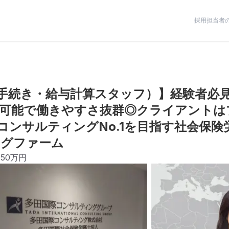
採用担当者
手続き・給与計算スタッフ）】経験者必見
可能で働きやすさ抜群◎クライアントは
野コンサルティングNo.1を目指す社会保
ングファーム
450万円