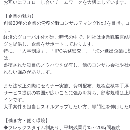
お互いにフォローし合いチームワークを大切にしています。

【企業の魅力】

創業23年の企業の労務分野コンサルティングNo.1を目指す
す。

経済のグローバル化が進む時代の中で、同社は企業戦略直結
グを提供し、企業をサポートしております。

特に、「人事制度」、「IPO労務監査」、「海外進出企業に
は、

蓄積された独自のノウハウを保有し、他のコンサル会社や社
れない強みがあります。

また法改正の際にセミナー実施、資料配布、規程点検等手厚く
サービス提供の範囲が広いことに強みを持ち、顧客規模は上場
インです。

大手案件を担当しスキルアップしたい方、専門性を伸ばした
【働き方・働く環境】

◆フレックスタイム制あり、平均残業月15～20時間程度
