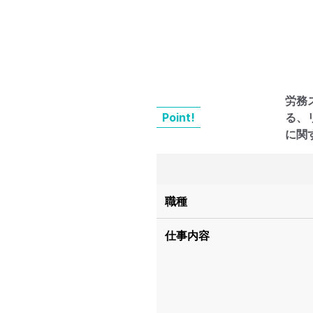
労務
Point!
る、
に関
職種
仕事内容