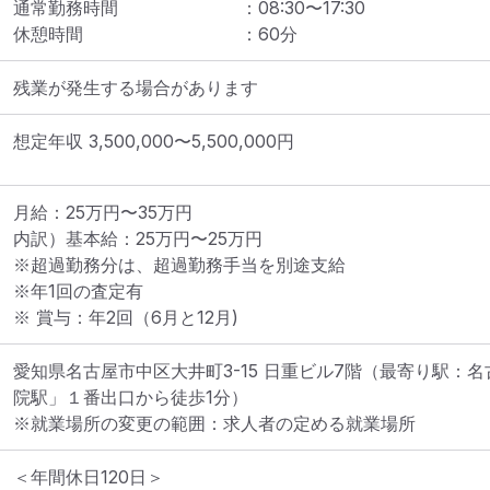
通常勤務時間
：
08:30
〜
17:30
休憩時間
：
60
分
残業が発生する場合があります
想定年収
3,500,000
〜
5,500,000
円
月給：25万円〜35万円 

内訳）基本給：25万円〜25万円 　　　

※超過勤務分は、超過勤務手当を別途支給 

※年1回の査定有 

※ 賞与：年2回（6月と12月)
愛知県名古屋市中区大井町3-15 日重ビル7階
（最寄り駅：名
院駅」１番出口から徒歩1分）
※就業場所の変更の範囲：求人者の定める就業場所
＜年間休日120日＞
