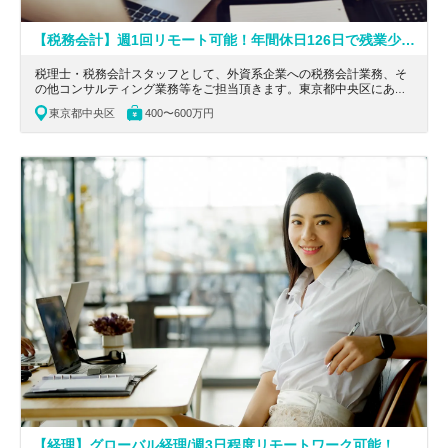
【税務会計】週1回リモート可能！年間休日126日で残業少なめ！外資系クライアント9割／税務会計の高いスキルと英語力や国際感覚も磨ける企業
税理士・税務会計スタッフとして、外資系企業への税務会計業務、そ
の他コンサルティング業務等をご担当頂きます。東京都中央区にあ
る、英語活用！外資系クライアント9割／税務会計の高いスキルと英
東京都中央区
400〜600万円
語力や国際感覚も磨ける企業の求人です。
【経理】グローバル経理/週3日程度リモートワーク可能！190カ国52万人超の知見データベースを強みとして、企業へのスポットコンサルティングを提供するグロース上場企業