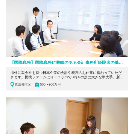
【国際税務】国際税務に興味のある会計事務所経験者の募集！提携ファームはヨーロッパでBig４の次に大きな準大手/ワークライフバランスが取れ、長期就業が可能です。平均年齢が30代後半、20代から50歳まで幅広い年代がご活躍！
海外に親会社を持つ日本企業の会計や税務のお仕事に携わっていただ
きます。提携ファームはヨーロッパでBig４の次に大きな準大手。新規
設立から日々の相談業務、また日本に法人等がない会社に関する相談
東京都港区
500〜900万円
業務も実施しています。