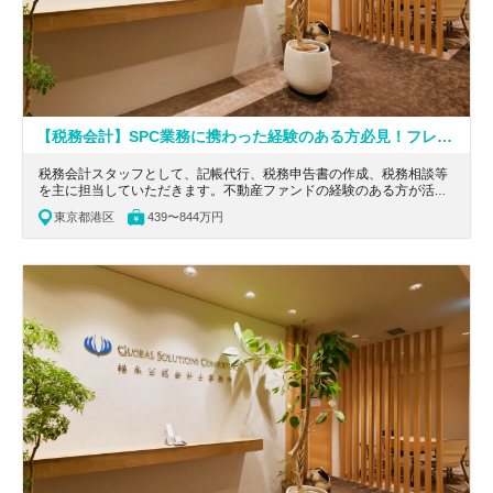
【税務会計】SPC業務に携わった経験のある方必見！フレックス導入／外資クライアントが90％以上／投資ファンドや金融機関をメインにし、関連分野のスキルが高まる会計事務所
税務会計スタッフとして、記帳代行、税務申告書の作成、税務相談等
を主に担当していただきます。不動産ファンドの経験のある方が活
躍！整った教育制度で税務・会計のキャリアを築けます。
東京都港区
439〜844万円