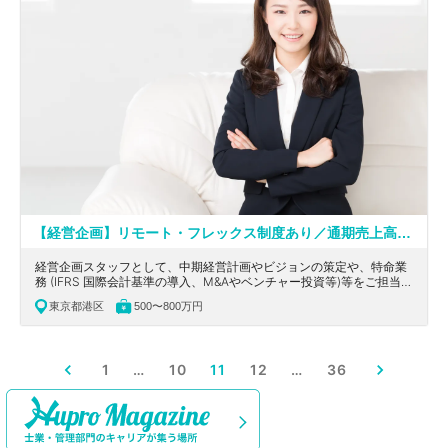
【経営企画】リモート・フレックス制度あり／通期売上高306億円で海外含め約40社の関連会社を持つ企業の本社経営企画チームスタッフ募集！広告Tech業界を牽引している成長中のグロース上場企業！
経営企画スタッフとして、中期経営計画やビジョンの策定や、特命業
務 (IFRS 国際会計基準の導入、M&Aやベンチャー投資等)等をご担当頂
きます。東京都港区にあるDSPでアドテク業界を牽引！11か国展開の
東京都港区
500〜800万円
グローバルテックグロース上場企業の求人
1
…
10
11
12
…
36