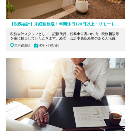
【税務会計】未経験歓迎！年間休日120日以上・リモートワーク・フレックス導入／不動産・投資・金融・外資系企業向けに特化した会計・税務サービスを提供する専門性の高い会計事務所
税務会計スタッフとして、記帳代行、税務申告書の作成、税務相談等
を主に担当していただきます。経理・会計事務所経験のある人活躍！
整った教育制度で税務・会計のキャリアを築けます。
東京都港区
439〜790万円