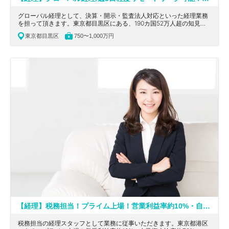
グローバル経理として、決算・開示・監査法人対応といった経理業務
を担って頂きます。東京都目黒区にある、190カ国52万人超の知見デ
ータベースを強みとして、企業へのスポットコンサルティングを行う
東京都目黒区
750〜1,000万円
グロース上場企業の求人です。
【経理】税務担当！プライム上場！営業利益率約10%・自己資本比率約70%の自動車部品業界でトップクラスの収益性・安全性を誇る独立系企業
税務担当の経理スタッフとして業務に従事いただきます。東京都港区