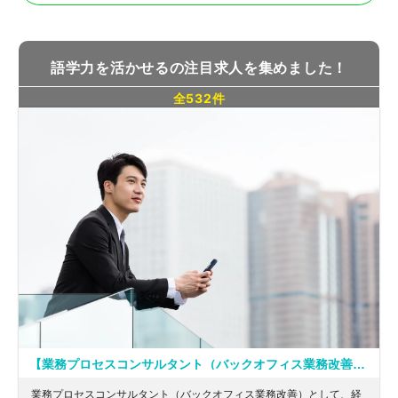
語学力を活かせるの注目求人を集めました！
全532件
【業務プロセスコンサルタント（バックオフィス業務改善）】所定労働7時間＆月に１度のノー残業デー！IPOを目指す成長企業から上場企業様のバックオフィス（労務・経理）の業務プロセス改善・コンサルティング支援を行っている企業
業務プロセスコンサルタント（バックオフィス業務改善）として、経