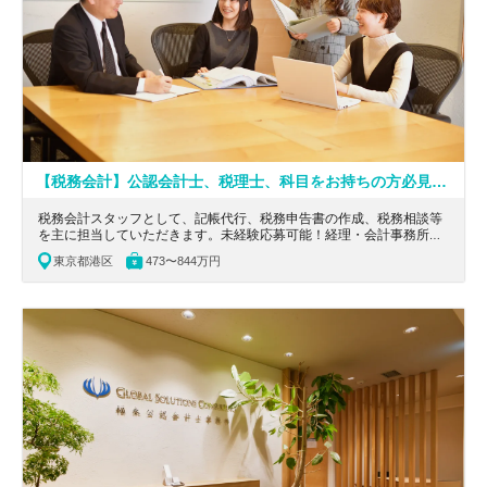
【税務会計】公認会計士、税理士、科目をお持ちの方必見！フレックス導入／外資クライアントが90％以上／投資ファンドや金融機関をメインにし、関連分野のスキルが高まる会計事務所
税務会計スタッフとして、記帳代行、税務申告書の作成、税務相談等
を主に担当していただきます。未経験応募可能！経理・会計事務所経
験のある人活躍！整った教育制度で税務・会計のキャリアを築けま
東京都港区
473〜844万円
す。