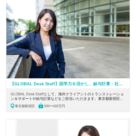
【GLOBAL Desk Staff】語学力を活かし、給与計算・社保手続き業務サポートに携われる！世界5大会計事務所ネットワークのひとつに所属する社労士法人
GLOBAL Desk Staffとして、海外クライアントのトランストレーショ
ン＆サポートや給与計算などをご担当いただきます。東京都新宿区に
ある、語学力を活かし、給与計算・社保手続き業務サポートに携われ
東京都新宿区
330〜420万円
る大手社労士法人の求人です。