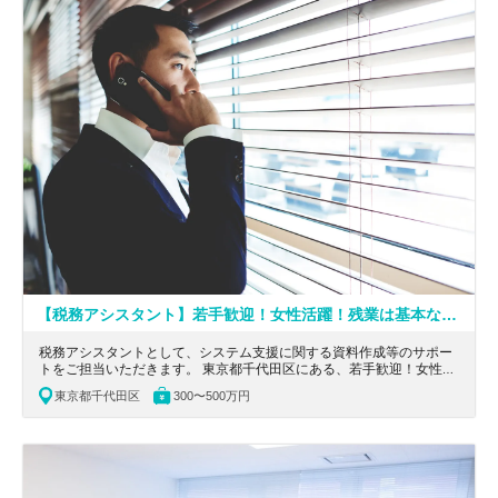
【税務アシスタント】若手歓迎！女性活躍！残業は基本なし！所定労働時間7時間！マルチな顧客ニーズに幅広く対応するコンサルティングファーム
税務アシスタントとして、システム支援に関する資料作成等のサポー
トをご担当いただきます。 東京都千代田区にある、若手歓迎！女性活
躍！IT業界出身歓迎！残業は基本なし！所定労働時間7時間！マルチな
東京都千代田区
300〜500万円
顧客ニーズに幅広く対応する株式会社の求人です。