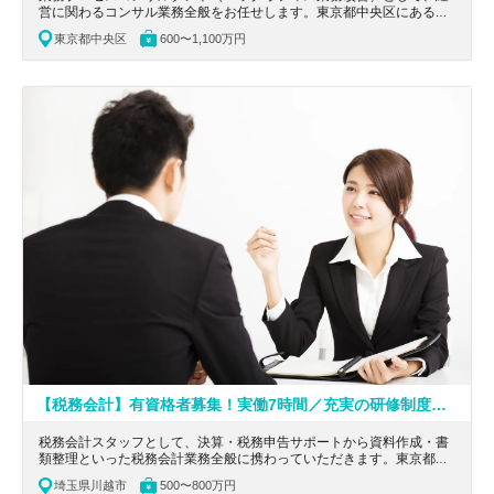
営に関わるコンサル業務全般をお任せします。東京都中央区にある、
在宅勤務！中堅中小企業の成長や安定運営に一番近くで寄り添うコン
東京都中央区
600〜1,100万円
サルティング業務がメインの事業会社の求人です。
【税務会計】有資格者募集！実働7時間／充実の研修制度／法人1100件＆個人1100件！法人顧問業務のみならず、相続案件や国際税務を経験できる税理士法人
税務会計スタッフとして、決算・税務申告サポートから資料作成・書
類整理といった税務会計業務全般に携わっていただきます。東京都港
区にある、法人顧問業務のみならず、相続案件や国際税務を経験でき
埼玉県川越市
500〜800万円
る税理士法人の求人です。