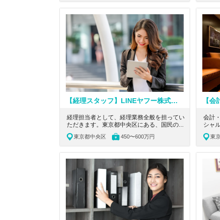
活かせる事業会社の求人です。
関連
業の
【経理スタッフ】LINEヤフー株式会社の子会社でありながら上場準備中！国民の4分の1が使用する商品比較サービスを展開し、人が意思決定に悩まず行動できる世界を目指しているベンチャー企業
経理担当者として、経理業務全般を担ってい
会計
ただきます。東京都中央区にある、国民の4
シャ
分の1が使用する商品比較サービスを展開
会計
東京都中央区
450〜600万円
東
し、人が意思決定に悩まず行動できる世界を
業務
目指しているベンチャー企業の求人です。
ます
所の