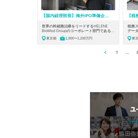
【国内経理部長】海外IPO準備企業/最新技術・特許/知的財産を多数保有する幹細胞治療のリーディングカンパニー!
世界の幹細胞治療をリードするHELENE
税務
BioMed Groupのコーポレート部門である弊
デー
社にて、経理部長をお任せいたします。公認
ング
東京都
1,000〜1,200万円
東
会計士、USCPAを保有するCFOと連携し、
京都
経理を支えていただくことを期待します。
立、
厚生
1
…