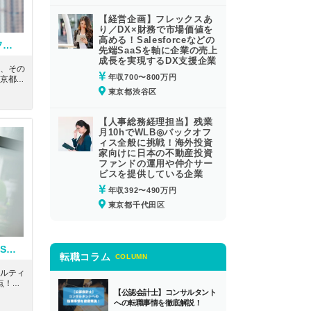
【経営企画】フレックスあ
り／DX×財務で市場価値を
高める！Salesforceなどの
【労務】経験者募集！リモートフレックス完備！クラウドセキュリティサービス「HENNGE One」で業界トップシェアを誇るグロース上場企業
先端SaaSを軸に企業の売上
成長を実現するDX支援企業
、その
年収700〜800万円
京都渋
完備
東京都渋谷区
アを誇
【人事総務経理担当】残業
月10hでWLB◎バックオフ
ィス全般に挑戦！海外投資
家向けに日本の不動産投資
ファンドの運用や仲介サー
ビスを提供している企業
年収392〜490万円
東京都千代田区
【海外進出コンサルティング／USCPA】TOEIC(R)テスト700点！在宅推奨、少数精鋭でハイクオリティーな国際業務を行うコンサルティングファーム
転職コラム
COLUMN
ルティ
0点！在
【公認会計士】コンサルタント
な国際
への転職事情を徹底解説！
の求人