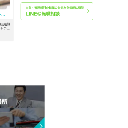
【人事労務】人事労務マネージャー候補募集！在宅・フレックス制度あり！医薬品の研究開発～製造にかかわる文書を一元管理するためのクラウドツール事業を軸に展開するIPO準備企業
組織戦
をご担
ートワ
関わる
業を軸