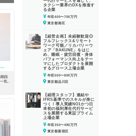
ー代行サービスを通じて、
タクシー業界のDXを推進す
る企業
年収400〜700万円
東京都港区
【経営企画】未経験歓迎◎
フルフレックス&リモート
ワーク可能／リカバリーウ
ェア「BAKUNE」をはじ
め、睡眠・疲労回復・身体
パフォーマンス向上をテー
マにしたプロダクトを展開
【FAS/TS】M&A実務経験者、監査経験のある公認会計士もしくはUSCPA有資格者歓迎！国内外のネットワークで企業の経営課題を総合的に解決する大手会計系コンサルティングファーム
するグロース上場企業
年収500〜800万円
初期段
一気通
東京都品川区
。東京
ークで
【経理スタッフ】連結や
手会計
IFRS基準でのスキルが身に
す。
つく！導入実績NO1かつ日
本初の福利厚生代行サービ
スを展開する東証プライム
上場企業
年収350〜480万円
東京都新宿区