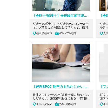
【会計士/税理士】未経験応募可能！20~30代活躍中！給与水準◎いち早く成長できる自由な働き方が魅力の税理士法人
会計士/税理士として会計財務のコンサルテ
会計
ィング業務などを担当して頂きます。福岡市
ルテ
にある、未経験応募可能！経理経験のある人
阪市
福岡県福岡市
400〜700万円
大
活躍！20～30代が活躍する自由な働き方が
る人活
魅力の税理士法人の求人です。
方が
す。
【経理BPO】語学力を活かしたい方必見！リモート・フレックス制ありでワークライフバランスを保ちつつ、専門性を身につけられる事業会社
経理アウトソーシング業務全般に携わってい
SP
ただきます。東京都渋谷区にある、年間休日
国内
120日以上！リモート・フレックス制ありで
産）
東京都渋谷区
270〜840万円
東
ワークライフバランスを保ちつつ、語学力を
をご