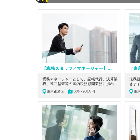
【税務スタッフ／マネージャー】年間休日126日！繫忙期でも残業少なめ！企業の参謀として選ばれ、愛されるパートナーを目指している税理士法人
税務マネージャーとして、記帳代行、決算業
法務
務、巡回監査等の国内税務顧問業務に携わっ
きます
ていただきます。東京都港区にあるテレワー
40社
東京都港区
500〜900万円
東
ク・時差出勤など、一人一人の家庭環境に合
引し
わせた特別配慮を個別に採用している税理士
スタ
法人の求人です。