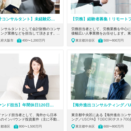
【会計コンサルタント】未経験応募可能！20〜30代活躍中！給与水準◎いち早く成長できる自由な働き方が魅力のコンサルティング会社
コンサルタントとして会計財務のコンサ
労務担当者として、労務業務を中心に
ィング業務などを担当して頂きます。大
後幅広い人事業務をお任せします。東
にある、未経験応募可能！経理経験のあ
谷区にある、リモートフレックス環境
阪府大阪市
400〜1,200万円
東京都渋谷区
500〜800万円
躍！20～30代が活躍する自由な働き
の、クラウドセキュリティサービス
魅力のコンサルティング会社の求人で
「HENNGE One」で業界トップシェ
るグロース上場企業の求人です。
【ファンド担当】年間休日120日以上・在宅勤務・フレックス制度〇／9割以上が未経験から入社している／会計事務所を母体に高い専門性を活かし証券化を中心とした金融関連分野に特化している拡大中のファンド企業
Cファンド担当者として、海外から日本
東京都中央区にある【海外進出コンサ
へのインバウンド投資案件（主に不動
ング／USCPA】TOEIC(R)テスト70
におけるSPCの税務会計及び関連業務
宅推奨、少数精鋭でハイクオリティー
京都港区
800〜1,500万円
東京都中央区
600〜800万円
担当頂きます。東京都港区にある、金融
業務を行うコンサルティングファーム