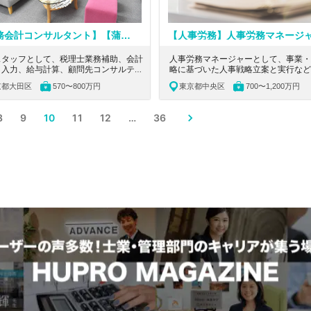
【税務会計コンサルタント】【蒲田】みなし残業なし！融資支援から国際税務までキャリアに合わせて専門性高められます！事務所経験者必見！リモートワークあり◎女性代表のもとで柔軟な働き方が可能な税理士法人
スタッフとして、税理士業務補助、会計
人事労務マネージャーとして、事業・
タ入力、給与計算、顧問先コンサルティ
略に基づいた人事戦略立案と実行など
などの業務を担当していただきます。東
当いただきます。東京都中央区のリモ
京都大田区
570〜800万円
東京都中央区
700〜1,200万円
大田区にある、IT業種の企業様の会社設
ーク可能！医薬品の研究開発～製造に
顧問に強く、顧問先の9割が黒字、福利
文書を一元管理するクラウドツール事
も安心できる税理士法人の求人です。
に展開するIPO準備企業の求人です。
8
9
10
11
12
…
36