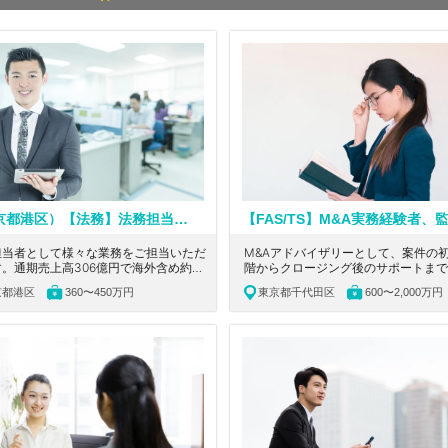
（東京都港区）【法務】法務担当者募集 / 幅広い経験が積める環境 / 通期売上高306億円で海外含め約40社の関連会社を持つ企業の法務チームスタッフ募集 / 広告Tech業界を牽引している成長中のグロース上場企業 /
担当者として様々な業務をご担当いただ
M&Aアドバイザリーとして、案件の
。通期売上高306億円で海外含め約
階からクロージング後のサポートまで
の関連会社を持つ、広告Tech業界を牽
貫での提案業務をご担当いただきます
京都港区
360〜450万円
東京都千代田区
600〜2,000万円
ている成長中のグロース上場企業の法務
都千代田区にある、国内外のネットワ
ッフ求人です。
企業の経営課題を総合的に解決する大
系コンサルティングファームの求人で