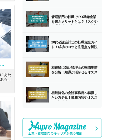
管理部門の転職でIPO準備企業
を選ぶメリットとは？リスクや
転職市場での評価とともに解説
します！
20代公認会計士の転職完全ガイ
ド！成功のコツと注意点を解説
【社労士】年間休日125日！残業少なめ！人に関する悩みを解決する社会保険労務士法人
相続税に強い税理士の転職事情
を分析！知識が活かせるオスス
にあた
メの職場とは？
ある年
る悩み
情報で
相続特化の会計事務所へ転職し
たい方必見！業務内容やオスス
メの転職先を紹介！