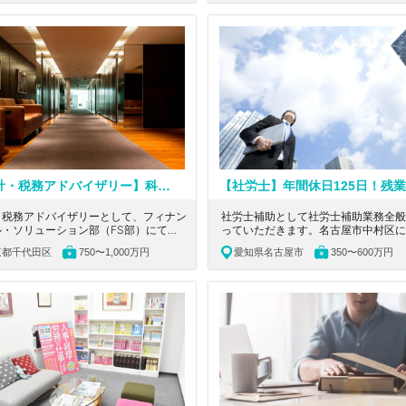
分野に特化した業界トップグループの企
です。
会計事務所の求人です。
【会計・税務アドバイザリー】科目合格必須／USCPA歓迎／在宅勤務可能/フレックス制有／証券化（SPC）を通じて、自身の専門性を高めることができる会計事務所（フィナンシャル・ソリューション部（FS部））
・税務アドバイザリーとして、フィナン
社労士補助として社労士補助業務全般
ル・ソリューション部（FS部）にて、
っていただきます。名古屋市中村区に
・税務関連業務から案件組成・資金管理
間休日127日！残業少なめ！人に関す
京都千代田区
750〜1,000万円
愛知県名古屋市
350〜600万円
といった幅広い業務に携わっていただき
を解決する社会保険労務士法人の求人
。東京都千代田区にある、大手会計事務
す。
求人です。