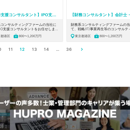
【IPO支援コンサルタント】IPO支援経験or会計士資格お持ちの方必見！リモートワーク・フレックス制度有り！戦略/IT/事業再生など幅広い案件を手掛ける財務系コンサルティングファーム
系コンサルティングファームの当社に
財務系コンサルティングファームの当
PO支援コンサルタントをお任せしま
て、戦略/IT/事業再生等のコンサルテ
京、福岡、熊本にある、IPO支援経験
をお任せします。東京、福岡、熊本に
京都港区
800〜1,200万円
東京都港区
800〜1,200万円
会計士資格お持ちの方必見！財務・税務ス
会計士・税理士資格お持ちの方必見！
、経営に関する知見やスキルを身につけ
クス制度有り！得意を見つけて専門性
とができる会社の求人です。
たい方にお勧めの会社の求人です。
0
11
12
13
14
…
36