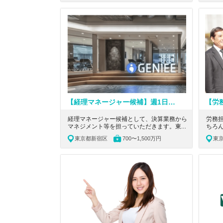
合的に解決する大手会計系コンサルティング
企業
ファームの求人です。
系コ
【経理マネージャー候補】週1日リモート可能／グロース上場！独自開発したマーケティングツールを通じて、国内外問わず事業拡大を続けている売上高80億円のプライム鞍替えを目指すグロース上場企業
経理マネージャー候補として、決算業務から
労務
マネジメント等を担っていただきます。東京
ちろ
都新宿区にあるグロース市場！世界的なテク
事戦
東京都新宿区
700〜1,500万円
東
ノロジーカンパニーを目指す！アジアに複数
京都
拠点を有するマーケティングテクノロジー企
する
業の求人です。