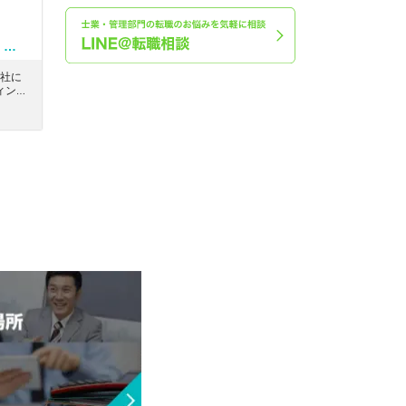
【財務コンサルタント】会計士・税理士資格お持ちの方必見！フレックス制度有り！戦略/IT/事業再生など幅広い案件を手がける財務系コンサルティングファーム
社に
ィング
ある、
フレッ
を付け