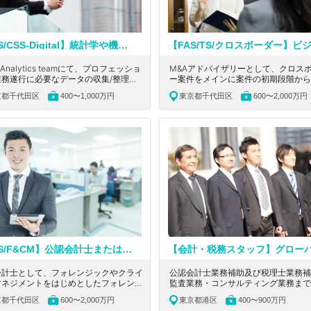
【FAS/CSS-Digital】統計学や機械学習に関する知見のある方歓迎！英語を活かせる！ワンストップでソリューションを提供している大手会計系コンサルティングファーム
e Analytics teamにて、プロフェッショ
M&Aアドバイザリーとして、クロス
業務遂行に必要なデータの収集/整理な
ー案件をメインに案件の初期段階から
務を中心に、幅広い職務に携わっていた
ジング後のサポートまで一気通貫でご
京都千代田区
400〜1,000万円
東京都千代田区
600〜2,000万円
ます。東京都千代田区にある、大手会計
ただきます。東京都千代田区にある、
ンサルティングファームの求人です。
計系コンサルティングファームの求人
【FAS/F&CM】公認会計士またはUSCPAの資格をお持ちの方募集！監査経験、事業会社経験歓迎！国内外のネットワークで企業の経営課題を総合的に解決する大手会計系コンサルティングファーム
会計士として、フォレンジックやクライ
公認会計士業務補助及び税理士業務補
マネジメントをはじめとしたフォレンジ
監査業務・コンサルティング業務まで
サービスに携わっていただきます。東京
業務を行って頂きます。東京都港区に
京都千代田区
600〜2,000万円
東京都港区
400〜900万円
代田区にある、国内外のネットワークで
グローバルに活躍できる環境！USCP