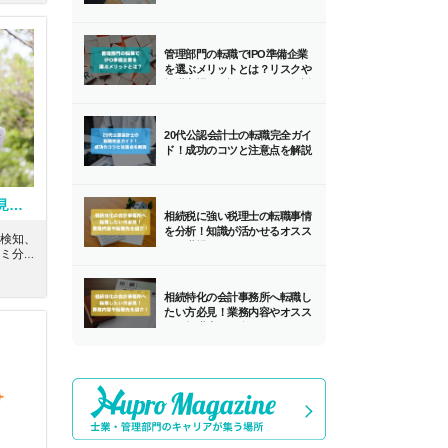
き、成
管理部門の転職でIPO準備企業
を選ぶメリットとは？リスクや
転職市場での評価とともに解説
します！
20代公認会計士の転職完全ガイ
ド！成功のコツと注意点を解説
【FAS/Digital】データ分析の知見のある方募集！英語力を活かせる！国内外のネットワークで企業の経営課題を総合的に解決する大手会計系コンサルティングファーム
相続税に強い税理士の転職事情
を分析！知識が活かせるオスス
検知、
メの職場とは？
ミ分
当頂き
経営課
相続特化の会計事務所へ転職し
サルテ
たい方必見！業務内容やオスス
メの転職先を紹介！