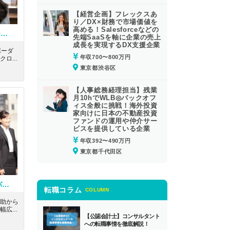
【経営企画】フレックスあ
り／DX×財務で市場価値を
高める！Salesforceなどの
【FAS/TS/クロスボーダー】ビジネスレベルの英語力のある公認会計士もしくはUSCPA有資格者歓迎！国内外のネットワークで企業の経営課題を総合的に解決する大手会計系コンサルティングファーム
先端SaaSを軸に企業の売上
成長を実現するDX支援企業
ボーダ
年収700〜800万円
クロー
担当い
東京都渋谷区
大手会
です。
【人事総務経理担当】残業
月10hでWLB◎バックオフ
ィス全般に挑戦！海外投資
家向けに日本の不動産投資
ファンドの運用や仲介サー
ビスを提供している企業
年収392〜490万円
東京都千代田区
【会計・税務スタッフ】グローバルに活躍できる環境！国内税務、国際税務、自分の希望に応じて勤務可能！USCPA歓迎！残業が少なくワークライフバランスも重視した税理士法人
転職コラム
COLUMN
助から
幅広い
【公認会計士】コンサルタント
ある、
への転職事情を徹底解説！
A歓