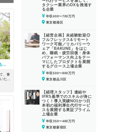
ー代行サービスを通じて、
タクシー業界のDXを推進す
る企業
年収400〜700万円
東京都港区
【経営企画】未経験歓迎◎
フルフレックス&リモート
ワーク可能／リカバリーウ
ェア「BAKUNE」をはじ
め、睡眠・疲労回復・身体
パフォーマンス向上をテー
マにしたプロダクトを展開
【FAS/T&R】事業再生経験のある公認会計士もしくはUSCPA有資格者歓迎！ワンストップでソリューションを提供している大手会計系コンサルティングファーム
するグロース上場企業
年収500〜800万円
門にて、事
いただ
東京都品川区
トップ
いる大
【経理スタッフ】連結や
求人で
IFRS基準でのスキルが身に
つく！導入実績NO1かつ日
本初の福利厚生代行サービ
スを展開する東証プライム
上場企業
年収350〜480万円
東京都新宿区