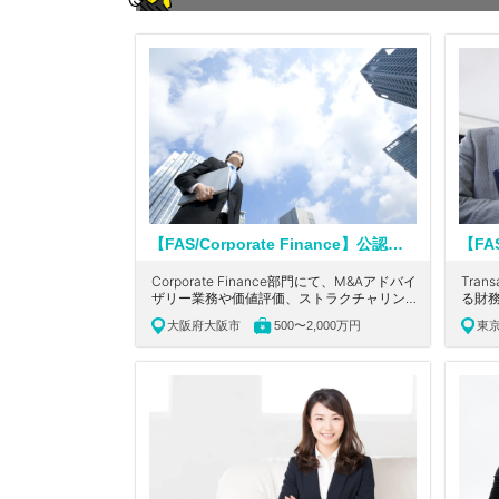
【FAS/Corporate Finance】公認会計士もしくはUSCPA必須！英語を活かせる！ワンストップでソリューションを提供している大手会計系コンサルティングファーム
Corporate Finance部門にて、M&Aアドバイ
Tran
ザリー業務や価値評価、ストラクチャリング
る財
に携わっていただきます。大阪市中央区にあ
わっ
大阪府大阪市
500〜2,000万円
東
る、ワンストップで統合的にソリューション
る、
を提供している大手会計系コンサルティング
を提
ファームの求人です。
ファ