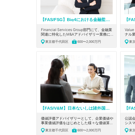
【FAS/FSG】Big4における金融監査の経験者募集！英語を活かせる！ワンストップでソリューションを提供している大手会計系コンサルティングファーム
Financial Services Group部門にて、金融業
Valu
関連に特化したM&Aアドバイザリー業務に
ナル
携わっていただきます。東京都千代田区にあ
ど業
東京都千代田区
600〜2,000万円
東
るワンストップでソリューションを提供して
だき
いる大手会計系コンサルティングファームの
系コ
求人です。
【FAS/V&M】日本ないしは諸外国の公認会計士の有資格者募集！監査経験優遇！国内外のネットワークで企業の経営課題を総合的に解決する大手会計系コンサルティングファーム
価値評価アドバイザリーとして、企業価値や
公認
事業価値評価をはじめとした様々な価値算定
シス
をご担当頂きます。東京都千代田区にある、
ック
東京都千代田区
600〜2,000万円
東
国内外のネットワークで企業の経営課題を総
都千