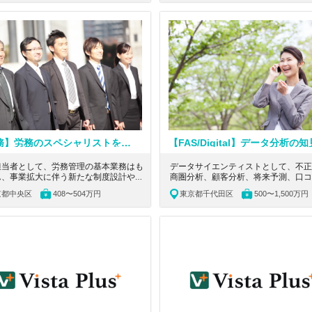
の経営課題を総合的に解決する大手会計
迎！国内税務、国際税務などを経験で
ンサルティングファームの求人です。
長できる環境で働ける税理士法人。
【労務】労務のスペシャリストを目指せる！LINEヤフー株式会社の子会社でありながら上場準備中！月間3,000万人以上のユーザーが使用する商品比較サービスを展開するベンチャー企業
担当者として、労務管理の基本業務はも
データサイエンティストとして、不正
ん、事業拡大に伴う新たな制度設計や人
商圏分析、顧客分析、将来予測、口コ
略の立案にも携わっていただきます。東
析、デジタルマーケティング等をご担
京都中央区
408〜504万円
東京都千代田区
500〜1,500万円
中央区にある、商品比較サービスを展開
ます。東京都千代田区にある、企業の
ベンチャー企業の求人
題を総合的に解決する大手会計系コン
ィングファームの求人です。