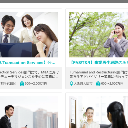
【FAS/Transaction Services】公認会計士もしくはUSCPA必須！英語を活かせる！ワンストップでソリューションを提供している大手会計系コンサルティングファーム
saction Services部門にて、M&Aにおけ
Turnaround and Restructuring部
務デューデリジェンスを中心に業務に携
業再生アドバイザリー業務に携わって
ていただきます。東京都千代田区にあ
きます。大阪市中央区にある、ワンス
京都千代田区
600〜2,000万円
大阪府大阪市
600〜2,000万円
ワンストップで統合的にソリューション
で統合的にソリューションを提供して
供している大手会計系コンサルティング
手会計系コンサルティングファームの
ームの求人です。
す。