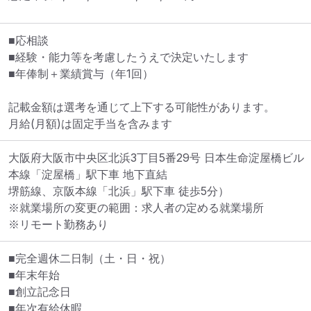
■応相談

■経験・能力等を考慮したうえで決定いたします

■年俸制＋業績賞与（年1回）

記載金額は選考を通じて上下する可能性があります。

月給(月額)は固定手当を含みます
大阪府大阪市中央区北浜3丁目5番29号 日本生命淀屋橋ビル
本線「淀屋橋」駅下車 地下直結

堺筋線、京阪本線「北浜」駅下車 徒歩5分）
※就業場所の変更の範囲：求人者の定める就業場所
※リモート勤務あり
■完全週休二日制（土・日・祝）

■年末年始

■創立記念日

■年次有給休暇
