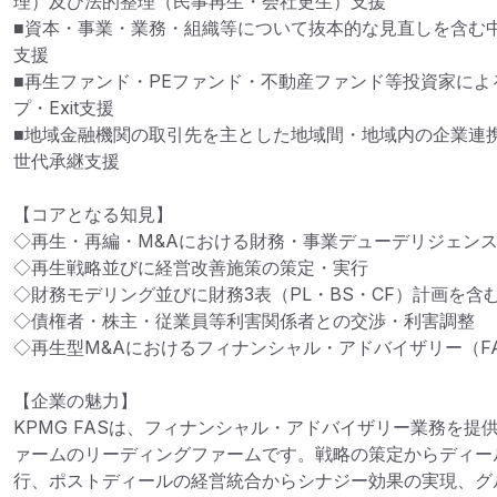
理）及び法的整理（民事再生・会社更生）支援

■資本・事業・業務・組織等について抜本的な見直しを含む
支援

■再生ファンド・PEファンド・不動産ファンド等投資家に
プ・Exit支援

■地域金融機関の取引先を主とした地域間・地域内の企業連
世代承継支援

【コアとなる知見】

◇再生・再編・M&Aにおける財務・事業デューデリジェンス（
◇再生戦略並びに経営改善施策の策定・実行

◇財務モデリング並びに財務3表（PL・BS・CF）計画を含む
◇債権者・株主・従業員等利害関係者との交渉・利害調整

◇再生型M&Aにおけるフィナンシャル・アドバイザリー（FA
【企業の魅力】

KPMG FASは、フィナンシャル・アドバイザリー業務を提
ァームのリーディングファームです。戦略の策定からディー
行、ポストディールの経営統合からシナジー効果の実現、グ