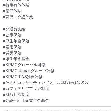
■特定有休休暇

■慶弔休暇

■育児・介護休業
■交通費支給

■健康保険

■厚生年金保険

■雇用保険

■労災保険

■厚生年金基金

■KPMGグローバル研修

■KPMG Japanグループ研修

■KPMG FAS独自研修

■その他コンサルティングスキル基礎研修等多数

■カフェテリアプラン制度

■財形貯蓄制度

■公認会計士企業年金基金