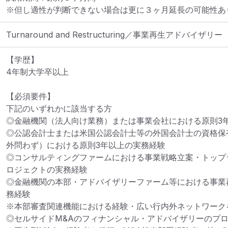
※但し適性が判断できない場合は更に３ヶ月延長の可能性あ
Turnaround and Restructuring／事業再生アドバイザリー
【学歴】

4年制大学卒以上

【必須要件】

下記のいずれかに該当する方

◎金融機関（法人向け業務）または事業会社における原則3年
◎公認会計士または米国公認会計士等の外国会計士の資格保有
外問わず）における原則3年以上の実務経験

◎コンサルティングファームにおける事業戦略立案・トップ
ロジェクトの実務経験

◎金融機関の本部・アドバイザリーファーム等における事業
務経験

※本部審査関連機能における経験・広い行内外ネットワーク
◎セルサイドM&Aのフィナンシャル・アドバイザリーのプロ