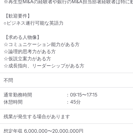
※再生型M&Aの経験者や銀行のM&A担当部署経験者は特に歓
【歓迎要件】

○ビジネス遂行可能な英語力

【求める人物像】

☆コミュニケーション能力がある方

☆論理的思考力がある方

☆仮説立案力がある方

☆成長指向、リーダーシップがある方
不問
通常勤務時間
：
09:15
〜
17:15
休憩時間
：
45
分
残業が発生する場合があります
想定年収
6,000,000
〜
20,000,000
円