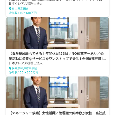
日本クレアス税理士法人
する、全国8都府県11拠点を構え、6つのグループ会社を持つ総
富山県高岡市
合的なコンサルティングファーム
年収340〜518万円
【資産税経験もできる】年間休日123日／NO残業デーあり／企
業活動に必要なサービスをワンストップで提供！全国8都府県11
日本クレアス税理士法人
拠点を構え、6つのグループ会社を持つ総合的なコンサルティン
兵庫県神戸市中央区
グファーム
年収400〜800万円
【マネージャー候補】女性活躍／管理職の約半数が女性｜当社拡