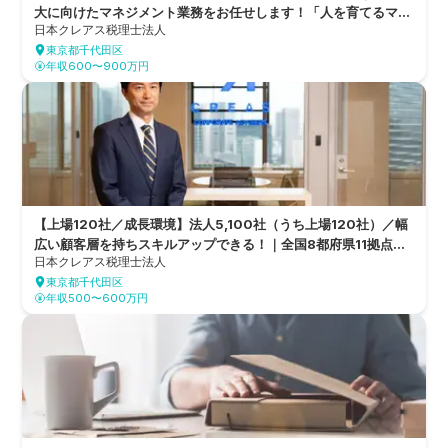
大に向けたマネジメント業務をお任せします！「人を育てるマネ
日本クレアス税理士法人
ジメントの道」と「専門性を極めるテクニカルの道」の2つから
東京都千代田区
キャリアを描くことが可能！全国8都府県11拠点を構え、6つの
年収600〜900万円
グループ会社を持つ総合的なコンサルティングファーム
【上場120社／成長環境】法人5,100社（うち上場120社）／幅
広い顧客層を持ちスキルアップできる！｜全国8都府県11拠点を
日本クレアス税理士法人
構え6つのグループ会社を持つ、グループ600名規模の税理士法
東京都千代田区
人
年収500〜600万円