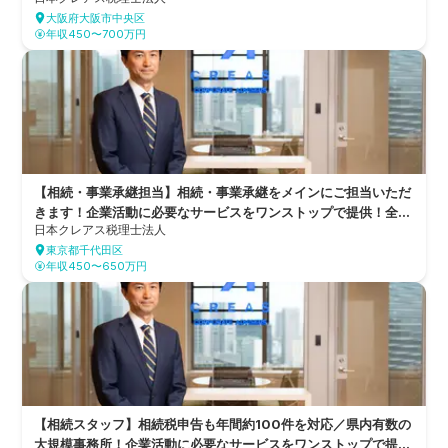
をワンストップで提供！全国8都府県11拠点を構え、6つのグル
大阪府大阪市中央区
ープ会社を持つ総合的なコンサルティングファーム
年収450〜700万円
【相続・事業承継担当】相続・事業承継をメインにご担当いただ
きます！企業活動に必要なサービスをワンストップで提供！全国
日本クレアス税理士法人
8都府県11拠点を構え、6つのグループ会社を持つ総合的なコン
東京都千代田区
サルティングファーム
年収450〜650万円
【相続スタッフ】相続税申告も年間約100件を対応／県内有数の
大規模事務所！企業活動に必要なサービスをワンストップで提供