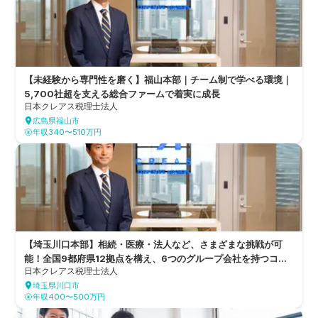
【未経験から専門性を磨く】福山本部｜チーム制で学べる環境｜
5,700社超を支える総合ファームで着実に成長
日本クレアス税理士法人
広島県福山市
年収340〜510万円
【埼玉川口本部】相続・医療・法人など、さまざまな挑戦が可
能！全国9都府県12拠点を構え、6つのグループ会社を持つコン
日本クレアス税理士法人
サルティングファーム
埼玉県川口市
年収400〜500万円