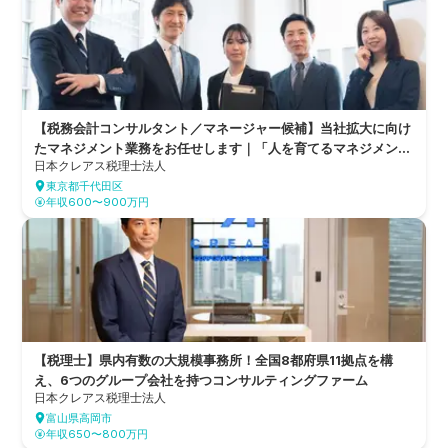
【税務会計コンサルタント／マネージャー候補】当社拡大に向け
たマネジメント業務をお任せします｜「人を育てるマネジメント
日本クレアス税理士法人
の道」と「専門性を極めるテクニカルの道」の2つからキャリア
東京都千代田区
を描くことが可能！全国8都府県11拠点を構え、6つのグループ
年収600〜900万円
会社を持つ総合的なコンサルティングファーム
【税理士】県内有数の大規模事務所！全国8都府県11拠点を構
え、6つのグループ会社を持つコンサルティングファーム
日本クレアス税理士法人
富山県高岡市
年収650〜800万円