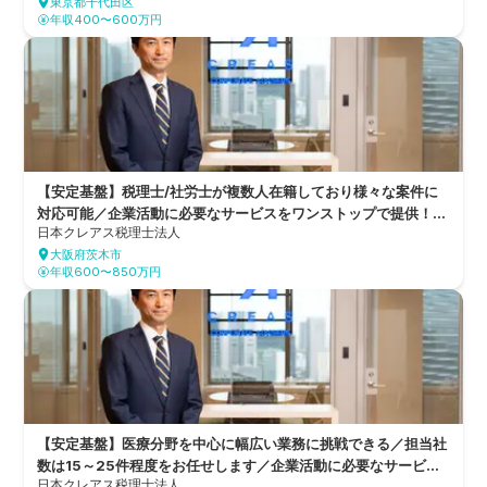
東京都千代田区
年収400〜600万円
【安定基盤】税理士/社労士が複数人在籍しており様々な案件に
対応可能／企業活動に必要なサービスをワンストップで提供！全
日本クレアス税理士法人
国8都府県11拠点を構え、6つのグループ会社を持つ総合的なコ
大阪府茨木市
ンサルティングファーム
年収600〜850万円
【安定基盤】医療分野を中心に幅広い業務に挑戦できる／担当社
数は15～25件程度をお任せします／企業活動に必要なサービス
日本クレアス税理士法人