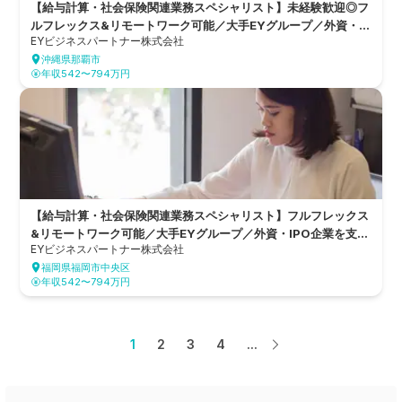
【給与計算・社会保険関連業務スペシャリスト】未経験歓迎◎フ
ルフレックス&リモートワーク可能／大手EYグループ／外資・
EYビジネスパートナー株式会社
IPO企業を支えるバックオフィスDX企業
沖縄県那覇市
年収542〜794万円
【給与計算・社会保険関連業務スペシャリスト】フルフレックス
&リモートワーク可能／大手EYグループ／外資・IPO企業を支え
EYビジネスパートナー株式会社
るバックオフィスDX企業
福岡県福岡市中央区
年収542〜794万円
1
2
3
4
...