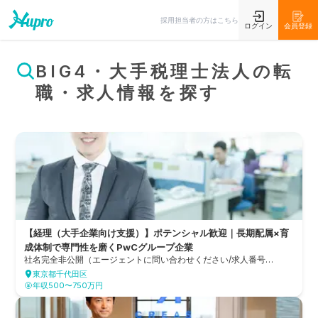
採用担当者の方はこちら
ログイン
会員登録
BIG4・大手税理士法人の転
職・求人情報を探す
【経理（大手企業向け支援）】ポテンシャル歓迎｜長期配属×育
成体制で専門性を磨くPwCグループ企業
社名完全非公開（エージェントに問い合わせください/求人番号
35898）
東京都千代田区
年収500〜750万円