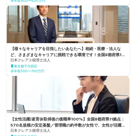
年収400〜600万円
【様々なキャリアを目指したいあなたへ】相続・医療・法人な
ど、さまざまなキャリアに挑戦できる環境です！全国8都府県11
日本クレアス税理士法人
拠点を構え、6つのグループ会社を持つ総合的なコンサルティン
東京都千代田区
グファーム
年収500〜700万円
【女性活躍/産育休取得後の復職率100%】全国8都府県11拠点：
570名規模の安定基盤／管理職の約半数が女性で、女性が活躍で
日本クレアス税理士法人
きる環境が整った総合型税理士法人