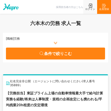
条件で絞りこむ
採用担当者の方はこちら
ログイン
会員登録
六本木の労務 求人一覧
[職種]
労務
条件で絞りこむ
社名完全非公開 （エージェントに問い合わせください/求人番号
35889）
【労務担当】東証プライム上場の自動車情報最大手で給与計算
実務を経験/将来は人事制度・規程の企画改定にも携われる/平
均残業20h程度の安定環境