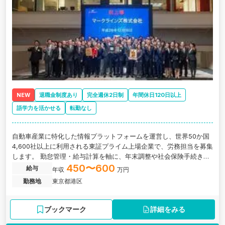
NEW
退職金制度あり
完全週休2日制
年間休日120日以上
語学力を活かせる
転勤なし
自動車産業に特化した情報プラットフォームを運営し、世界50か国
4,600社以上に利用される東証プライム上場企業で、労務担当を募集
します。 勤怠管理・給与計算を軸に、年末調整や社会保険手続き、
各種制度の企画・改定まで、人事労務業務を幅広く経験できる環境
450〜600
給与
年収
万円
です。 海外出向社員の給与計算や海外拠点との連携機会もあり、実
勤務地
東京都港区
務を通じて語学力や国際的な業務対応力も自然と身につきます。 少
数精鋭の組織だからこそ、勤怠管理から制度企画まで裁量を持って
任され、労務のプロフェッショナルとして着実にキャリアを積み上
ブックマーク
詳細をみる
げられるポジションです