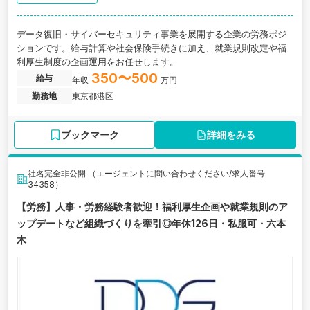
データ復旧・サイバーセキュリティ事業を展開する企業の労務ポジ
ションです。給与計算や社会保険手続きに加え、就業規則改定や福
利厚生制度の企画運用をお任せします。
350〜500
給与
年収
万円
勤務地
東京都港区
ブックマーク
詳細をみる
社名完全非公開 （エージェントに問い合わせください/求人番号
34358）
【労務】人事・労務経験者歓迎！福利厚生企画や就業規則のア
ップデートなど組織づくりを牽引◎年休126日・私服可・六本
木