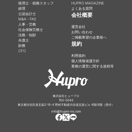
税理士・税務スタッフ
HUPRO MAGAZINE
経理
よくある質問
公認会計士
会社概要
M&A・FAS
人事・労務
運営会社
社会保険労務士
お問い合わせ
法務・知財
ご掲載希望の企業様へ
弁護士
規約
財務
CFO
利用規約
個人情報保護方針
業務の運営に関する規程等
株式会社ヒュープロ
150-0043
東京都渋谷区道玄坂2-16-4 野村不動産渋谷道玄坂ビル 4階/6階（受付）
info@hupro-inc.com