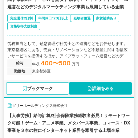
運営などのデジタルマーケティング事業も展開している企業
完全週休2日制
年間休日120日以上
経験者優遇
家賃補助あり
資格取得支援制度
労務担当として、勤怠管理や社労士との連携などをお任せします。
東京都港区にある、売買・リノベーションなど不動産に関する幅広
いサービスを提供するほか、アドプラットフォーム運営などのデジ
タルマーケティング事業も展開している企業の求人です。
400〜500
給与
年収
万円
勤務地
東京都港区
ブックマーク
詳細をみる
グリーホールディングス株式会社
【人事労務】給与計算/社会保険業務経験者必見！リモートワー
ク可能！ゲーム・アニメ事業、メタバース事業、コマース・DX
事業を３本の柱にインターネット業界を牽引する上場企業