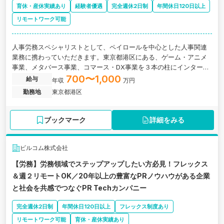
育休・産休実績あり
経験者優遇
完全週休2日制
年間休日120日以上
リモートワーク可能
人事労務スペシャリストとして、ペイロールを中心とした人事関連
業務に携わっていただきます。東京都港区にある、ゲーム・アニメ
事業、メタバース事業、コマース・DX事業を３本の柱にインターネ
ット業界を牽引するプライム上場企業の求人です。
700〜1,000
給与
年収
万円
勤務地
東京都港区
ブックマーク
詳細をみる
ビルコム株式会社
【労務】労務領域でステップアップしたい方必見！フレックス
＆週２リモートOK／20年以上の豊富なPRノウハウがある企業
と社会を共感でつなぐPR Techカンパニー
完全週休2日制
年間休日120日以上
フレックス制度あり
リモートワーク可能
育休・産休実績あり