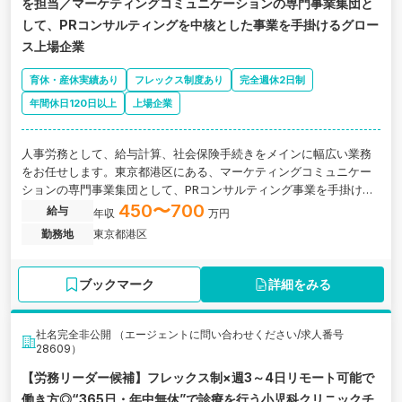
を担当／マーケティングコミュニケーションの専門事業集団と
して、PRコンサルティングを中核とした事業を手掛けるグロー
ス上場企業
育休・産休実績あり
フレックス制度あり
完全週休2日制
年間休日120日以上
上場企業
人事労務として、給与計算、社会保険手続きをメインに幅広い業務
をお任せします。東京都港区にある、マーケティングコミュニケー
ションの専門事業集団として、PRコンサルティング事業を手掛ける
グロース上場企業の求人です。
450〜700
給与
年収
万円
勤務地
東京都港区
ブックマーク
詳細をみる
社名完全非公開 （エージェントに問い合わせください/求人番号
28609）
【労務リーダー候補】フレックス制×週3～4日リモート可能で
働き方◎“365日・年中無休”で診療を行う小児科クリニックチ