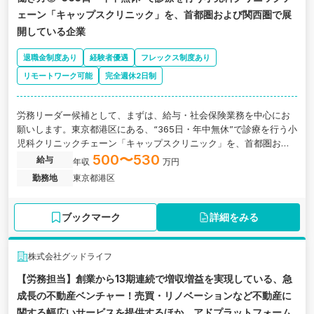
ェーン「キャップスクリニック」を、首都圏および関西圏で展
開している企業
退職金制度あり
経験者優遇
フレックス制度あり
リモートワーク可能
完全週休2日制
労務リーダー候補として、まずは、給与・社会保険業務を中心にお
願いします。東京都港区にある、“365日・年中無休”で診療を行う小
児科クリニックチェーン「キャップスクリニック」を、首都圏およ
び関西圏で展開している企業の求人です。
500〜530
給与
年収
万円
勤務地
東京都港区
ブックマーク
詳細をみる
株式会社グッドライフ
【労務担当】創業から13期連続で増収増益を実現している、急
成長の不動産ベンチャー！売買・リノベーションなど不動産に
関する幅広いサービスを提供するほか、アドプラットフォーム