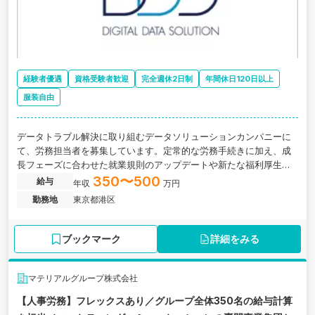
経験者優遇
資格受験者歓迎
完全週休2日制
年間休日120日以上
服装自由
データトラブル解決に取り組むデータソリューションカンパニーに
て、労務担当者を募集しています。定常的な労務手続きに加え、成
長フェーズに合わせた就業規則のアップデートや新たな福利厚生制
度の企画立案など、より良い組織づくりに向けた仕組み化を推進す
350〜500
給与
年収
万円
るポジションです。実力主義の社風のもと、労務のプロとして早期
勤務地
東京都港区
キャリアアップが目指せます。
ブックマーク
詳細をみる
マテリアルグループ株式会社
【人事労務】フレックスあり／グループ全体350名の給与計算