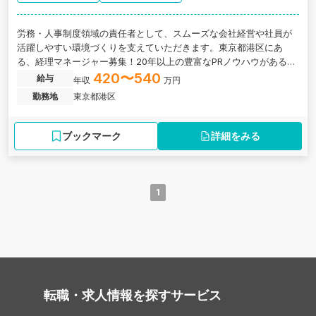
労務・人事制度領域の責任者として、スムーズな会社経営や社員が
活躍しやすい環境づくりを支えていただきます。東京都港区にあ
る、経理マネージャー募集！20年以上の豊富なPRノウハウがある企
業と社会を共感でつなぐPR Techカンパニーの求人です。
420〜540
給与
年収
万円
勤務地
東京都港区
ブックマーク
詳細をみる
1
転職・求人情報を探す
サービス