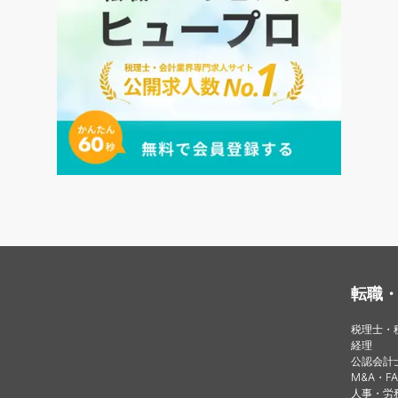
転職
税理士・
経理
公認会計
M&A・FA
人事・労