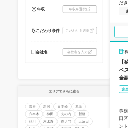
だき
年収
年収を選択
こだわり条件
こだわりを選択
会社名
会社名を入力
【
ベ
金
完
エリアでさらに絞る
渋谷
新宿
日本橋
赤坂
事務
六本木
神田
丸の内
新橋
田区
品川
恵比寿
虎ノ門
五反田
ント