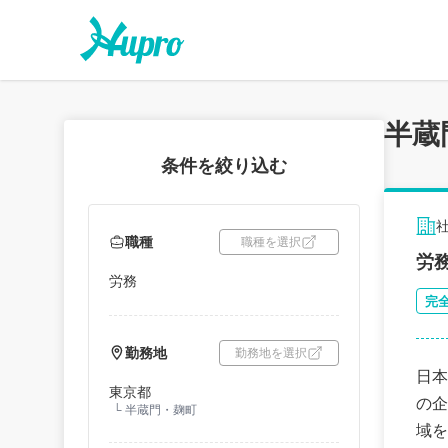
半蔵
条件を絞り込む
職種
職種を選択
労
労務
完
勤務地
勤務地を選択
日本
東京都
の企
└
半蔵門・麹町
域を