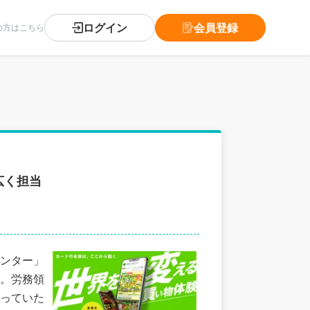
ログイン
会員登録
の方はこちら
広く担当
ンター」
。労務領
っていた