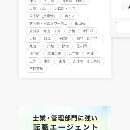
池袋
大手町
有楽町・日比谷
田町・三田
浜松町・大門
東京駅（八重洲）
市ヶ谷
芝公園・東京タワー周辺
飯田橋
外苑前・青山一丁目
京橋
永田町
大崎
目黒
神保町
四谷（四ツ谷）
九段下
築地
原宿
霞ヶ関
神谷町
高田馬場
八丁堀
芝浦
上野
中野
蒲田
人形町・小伝馬町
三軒茶屋